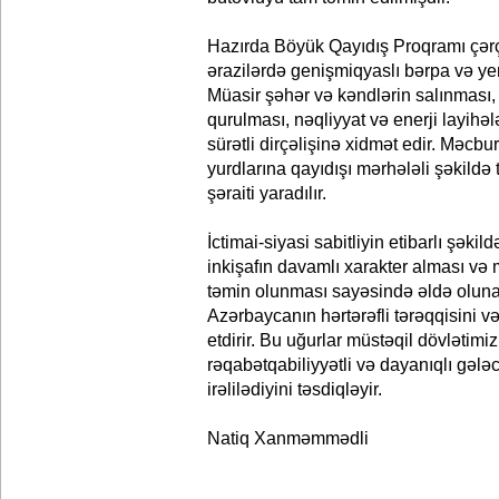
Hazırda Böyük Qayıdış Proqramı çər
ərazilərdə genişmiqyaslı bərpa və yen
Müasir şəhər və kəndlərin salınması,
qurulması, nəqliyyat və enerji layihəl
sürətli dirçəlişinə xidmət edir. Məcb
yurdlarına qayıdışı mərhələli şəkildə
şəraiti yaradılır.
İctimai-siyasi sabitliyin etibarlı şəkil
inkişafın davamlı xarakter alması və m
təmin olunması sayəsində əldə oluna
Azərbaycanın hərtərəfli tərəqqisini v
etdirir. Bu uğurlar müstəqil dövlətimi
rəqabətqabiliyyətli və dayanıqlı gəl
irəlilədiyini təsdiqləyir.
Natiq Xanməmmədli