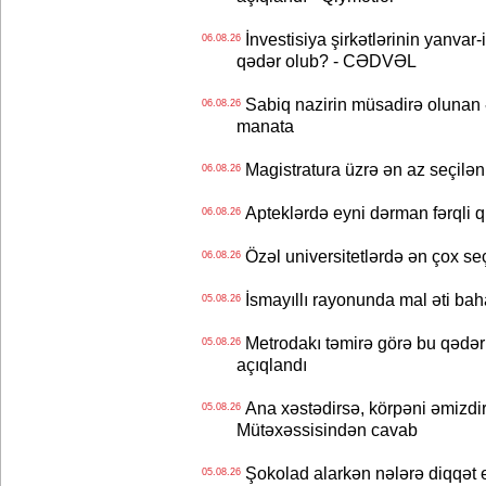
İnvestisiya şirkətlərinin yanvar-
06.08.26
qədər olub? - CƏDVƏL
Sabiq nazirin müsadirə olunan ə
06.08.26
manata
Magistratura üzrə ən az seçilən 
06.08.26
Apteklərdə eyni dərman fərqli q
06.08.26
Özəl universitetlərdə ən çox seç
06.08.26
İsmayıllı rayonunda mal əti ba
05.08.26
Metrodakı təmirə görə bu qədər 
05.08.26
açıqlandı
Ana xəstədirsə, körpəni əmizdir
05.08.26
Mütəxəssisindən cavab
Şokolad alarkən nələrə diqqət 
05.08.26