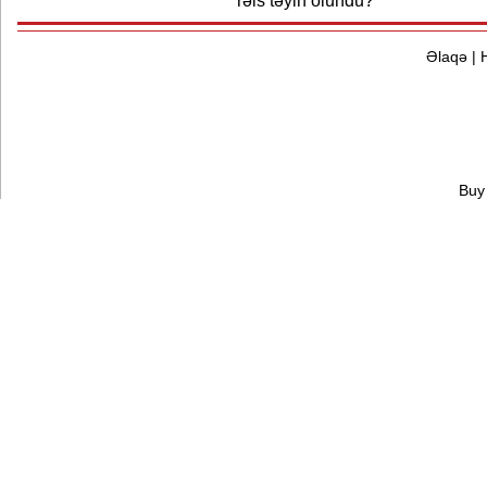
rəis təyin olundu?
Əlaqə
|
Buy 