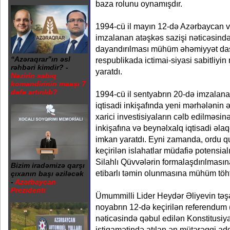
baza rolunu oynamışdır.
1994-cü il mayın 12-də Azərbaycan 
imzalanan atəşkəs sazişi nəticəsində
dayandırılması mühüm əhəmiyyət daş
“Azəraqrar”ın əsl
respublikada ictimai-siyasi sabitli
rəhbəri kimdir? -
yaratdı.
Nazirin sabiq
komandirinin maaşı 7
dəfə artırılıb?
1994-cü il sentyabrın 20-də imzalana
iqtisadi inkişafında yeni mərhələnin 
xarici investisiyaların cəlb edilməsinə
inkişafına və beynəlxalq iqtisadi əl
imkan yaratdı. Eyni zamanda, ordu 
keçirilən islahatlar müdafiə potensial
Silahlı Qüvvələrin formalaşdırılmasına
Bizim iradəmizə qarşı
etibarlı təmin olunmasına mühüm töhf
çıxanın başı əziləcək
-
Azərbaycan
Prezidenti
Ümummilli Lider Heydər Əliyevin təşə
noyabrın 12-də keçirilən referendu
nəticəsində qəbul edilən Konstitusiy
istiqamətində atılan ən mütərəqqi add