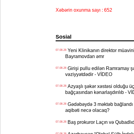
Xəbərin oxunma sayı : 652
Sosial
Yeni Klinikanın direktor müavini 
07.08.26
Bayramovdan əmr
Girişi pullu edilən Ramramay şə
07.08.26
vəziyyətdədir - VİDEO
Azyaşlı şəkər xəstəsi olduğu ü
07.08.26
bağçasından kənarlaşdırılıb - V
Gədəbəydə 3 məktəb bağlandı - 
07.08.26
aqibəti necə olacaq?
Baş prokuror Laçın və Qubadl
07.08.26
07.08.26