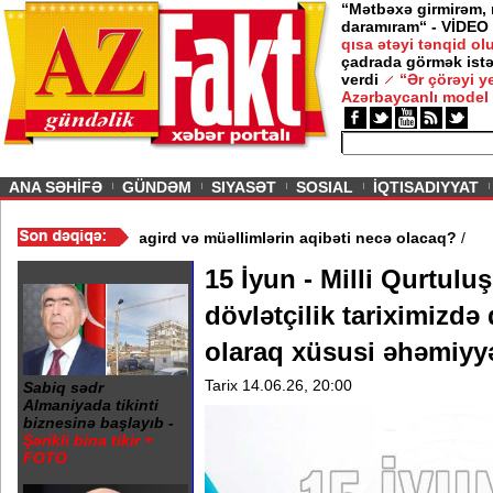
“Mətbəxə girmirəm,
daramıram“ - VİDEO
qısa ətəyi tənqid o
çadrada görmək istə
verdi
“Ər çörəyi 
Azərbaycanlı model
ious
ANA SƏHİFƏ
GÜNDƏM
SIYASƏT
SOSIAL
İQTISADIYYAT
əydə 3 məktəb bağlandı - Şagird və müəllimlərin aqibəti necə ol
15 İyun - Milli Qurtulu
dövlətçilik tariximizd
olaraq xüsusi əhəmiyyə
Tarix 14.06.26, 20:00
Sabiq sədr
Almaniyada tikinti
biznesinə başlayıb -
Şərikli bina tikir +
FOTO