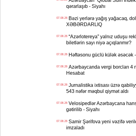
Azərbaycan “Qlobal Sülh İndek
qərarlaşıb - Siyahı
Bəzi yerlərə yağış yağacaq, do
07.08.26
XƏBƏRDARLIQ
“Azərlotereya” yalnız uduşu rek
07.08.26
biletlərin sayı niyə açıqlanmır?
Həftəsonu güclü külək əsəcə
07.08.26
Azərbaycanda vergi borcları 4 m
07.08.26
Hesabat
Jurnalistika ixtisası üzrə qabiliy
07.08.26
543 nəfər məqbul qiymət aldı
Velosipedlər Azərbaycana hans
07.08.26
gətirilib - Siyahı
Samir Şərifova yeni vəzifə veri
07.08.26
imzaladı