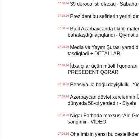
39 dərəcə isti olacaq - Sabaha
07.08.26
Prezident bu səfirlərin yerini d
07.08.26
Bu il Azərbaycanda tikinti mater
07.08.26
bahalaşdığı açıqlandı - Qiymətlə
Media və Yayım Şurası yaradıdı 
07.08.26
təsdiqlədi + DETALLAR
İdxalçılar üçün müəllif qonorarı
07.08.26
PRESEDENT QƏRAR
Pensiya ilə bağlı dəyişiklik - Yı
07.08.26
Azərbaycan dövlət xərclərinin
07.08.26
dünyada 58-ci yerdədir - Siyahı
Nigar Fərhada məxsus “Aid Grou
07.08.26
səngimir - VİDEO
Əhalimizin yarısı bu xəstəlikdən
07.08.26