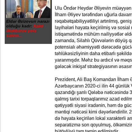
Ulu Öndər Heydər Əliyevin müəyyən e
İlham Əliyev tərəfindən uğurla davam et
rəqabətqabiliyyətliliyi artırılmış, geni
Eldar Əzizovun narazı
olduğu kadr:
Xalid
layihələri həyata keçirilmiş və sosial
Ələkbərov yola
istiqamətində mühüm nailiyyətlər əl
salınır...
zamanda, Silahlı Qüvvələrin döyüş qa
potensialı əhəmiyyətli dərəcədə güclə
təhlükəsizliyinin daha etibarlı şəkild
yaranmışdır. Məhz bu ardıcıl və məqs
gələcək inkişaf strategiyasının əsasını
Prezident, Ali Baş Komandan İlham Əl
Azərbaycanın 2020-ci ilin 44 günlük
qazandığı şanlı Qələbə nəticəsində 30
qalmış tarixi torpaqlarımız azad edil
qətiyyətli siyasi iradənin, həm də g
məntiqi nəticəsi kimi dəyərləndirilir. 
də həyata keçirilən lokal xarakterli an
separatizmə son qoyulmuş, ölkəmizin 
bütövlüyü tam təmin edilmişdir.