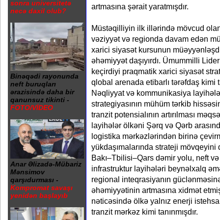
sonra universitetə
artmasına şərait yaratmışdır.
necə daxil olub?
Müstəqilliyin ilk illərində mövcud o
vəziyyət və regionda davam edən m
xarici siyasət kursunun müəyyənləşdir
əhəmiyyət daşıyırdı. Ümummilli Lide
keçirdiyi praqmatik xarici siyasət st
Binəqədi rayonunda
qlobal arenada etibarlı tərəfdaş kimi
neft buruqları
ərazisində daha bir
Nəqliyyat və kommunikasiya layihələr
qanunsuz tikinti -
strategiyasının mühüm tərkib hissəsi
FOTO/VİDEO
tranzit potensialının artırılması məqs
layihələr ölkəni Şərq və Qərb arası
logistika mərkəzlərindən birinə çevir
yükdaşımalarında strateji mövqeyini 
Bakı–Tbilisi–Qars dəmir yolu, neft və 
Anar Əlizadə-Mübariz
infrastruktur layihələri beynəlxalq 
Mənsimov
regional inteqrasiyanın güclənməsinə 
qarşıdurması -
Kompromat savaşı
əhəmiyyətinin artmasına xidmət etmiş
yenidən başlayıb
nəticəsində ölkə yalnız enerji istehs
tranzit mərkəz kimi tanınmışdır.