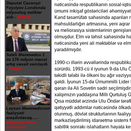
Deputat Cavanşir
nəticəsində respublikanın sosial-iqtis
Feyziyev Londonda
ümumi inkişaf göstəriciləri əhəmiyyət
milyonluq mülklər
Kənd təsərrüfatı sahəsində aparılan 
alıb -
SİYAHI
məhsuldarlığın artmasına, yeni aqrar 
və meliorasiya sistemlərinin genişlə
olmuşdur. Elm və təhsil sahəsində hə
nəticəsində yeni ali məktəblər və elmi-
yaradılmışdır.
Saleh Məmmədov 1
ilə 176 milyon manat
1990-cı illərin əvvəllərində respubl
artıq vəsait xərcləyib
sürürdü. 1993-cü il iyunun 9-da Ulu 
-
RƏSMİ
təkidli tələbi ilə ölkəni bu ağır vəz
gəldi. İyunun 15-də Ümummilli Lider
qərarı ilə Ali Sovetin sədri seçilmişd
xalqımızın yaddaşına Milli Qurtuluş 
Qısa müddət ərzində Ulu Öndər tərəf
qətiyyətli addımlar nəticəsində ölkədə
Leysan Məmmədovun
fəaliyyəti
olunmuş, dövlət strukturlarının fəaliy
araşdırılacaq….-
mərkəzləşdirilmiş idarəetmə sistemi f
Milyonlar necə
sabitlik sonrakı islahatların həyata 
xərclənir?