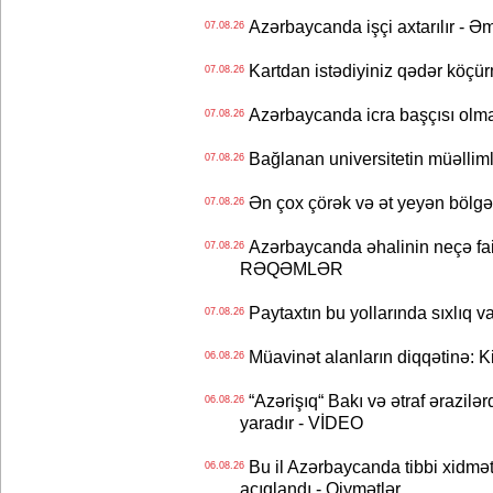
Azərbaycanda işçi axtarılır - Ə
07.08.26
Kartdan istədiyiniz qədər köçür
07.08.26
Azərbaycanda icra başçısı olma
07.08.26
Bağlanan universitetin müəllimlər
07.08.26
Ən çox çörək və ət yeyən bölgə
07.08.26
Azərbaycanda əhalinin neçə faizi 
07.08.26
RƏQƏMLƏR
Paytaxtın bu yollarında sıxlıq v
07.08.26
Müavinət alanların diqqətinə: Ki
06.08.26
“Azərişıq“ Bakı və ətraf ərazilə
06.08.26
yaradır - VİDEO
Bu il Azərbaycanda tibbi xidmət
06.08.26
açıqlandı - Qiymətlər