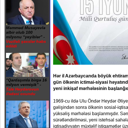
Məmməd Musayevlə
əlbir olub 100
milyonu “yeyiblər” -
Vəzifəli şəxslər həbs
edildi
Hər il Azərbaycanda böyük ehtira
“Qardaşımla birgə 16
gün ölkənin ictimai-siyasi həyatınd
milyon vermişik” -
yeni inkişaf mərhələsinin başlanğıc
Tale Heydərovun
ifadəsi oxundu
1969-cu ildə Ulu Öndər Heydər Əliyev
gəlişindən sonra ölkənin sosial-iqtis
yüksəliş mərhələsi başlanmışdır. Sə
sürətləndirilməsi, yeni istehsal sahəl
iqtisadiyyatın müxtəlif istiqamətlər üz