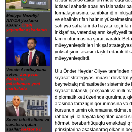
iqtisadi sahədə aparılan islahatlar ba
formalaşmasına, sahibkarlığın inkişaf
Maliyyə Nazirliyi
və əhalinin rifah halının yüksəlməsin
AAYDA yoxlama
aparır -
Ciddi
səhiyyə sahələrində həyata keçirilən y
yeyintilər aşkarlanıb
inkişafına, vətəndaşların keyfiyyətli tə
təmin olunmasına şərait yaratdı. Belə
müəyyənləşdirilən inkişaf strategiyas
yüksəlişinin əsasını təşkil edərək öl
müəyyənləşdirdi.
Vensin Azərbaycana
Ulu Öndər Heydər Əliyev tərəfindən m
səfəri:
Zəngəzur
siyasət strategiyası müasir dövlətçil
dəhlizinin
müzakirələri yeni
beynəlxalq münasibətlər sistemində h
mərhələdə
siyasət balanslı, çoxşaxəli və milli 
diplomatik xətt üzərində qurulmuş, q
arasında tarazlığın qorunmasına və d
kursunun təmin olunmasına xidmət et
rəhbərliyi ilə həyata keçirilən xarici 
Sovet təhsil elitası və
hörmət, bərabərhüquqlu əməkdaşlıq v
cavabsız qalan
suallar:
Rektor 6 il
prinsiplərinə əsaslanaraq ölkənin be