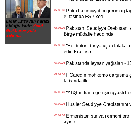
Putin hakimiyyətini qorumaq tapş
07.08.26
elitasında FSB xofu
Eldar Əzizovun narazı
olduğu kadr:
Xalid
Pakistan, Səudiyyə Ərəbistanı v
07.08.26
Ələkbərov yola
Birgə müdafiə haqqında
salınır...
“Bu, bütün dünya üçün fəlakət o
07.08.26
edir, İsrail isə...
Pakistanda leysan yağışları - 1
07.08.26
II Qaregin məhkəmə qarşısına çı
07.08.26
tarixində ilk
“ABŞ-ın İrana genişmiqyaslı hüc
07.08.26
Husilər Səudiyyə Ərəbistanını vu
07.08.26
Ermənistan suriyalı ermənilərə p
06.08.26
ayırıb