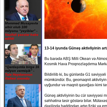
Məmməd Musayevlə
əlbir olub 100
milyonu “yeyiblər” -
Vəzifəli şəxslər həbs
edildi
13-14 iyunda Günəş aktivliyinin art
Bu barədə ABŞ Milli Okean və Atmosf
Kosmik Hava Proqnozlaşdırma Mərkə
“Qardaşımla birgə 16
milyon vermişik” -
Bildirilib ki, bu günlərdə G1 səviyyəl
Tale Heydərovun
ifadəsi oxundu
mümkündür. Bu, geomaqnit aktivliyin 
uyğundur və maqnit qasırğası kimi təsn
Günəş aktivliyinin bu cür səviyyəsi 
səhhətinə təsir göstərə bilər. Mütəxə
daxilində həddindən artıq fiziki və