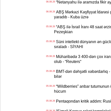
“Netanyahu ilə aramızda fikir ayr
06.08.26
ABŞ Mərkəzi Kəşfiyyat İdarəsi g
06.08.26
yaradıb - Kuba üzrə
“ABŞ ilə İsrail İranı 48 saat ərzi
05.08.26
Pezeşkian
Süni intellekt dünyanın ən güclü
05.08.26
sıraladı - SİYAHI
Müharibədə 3 400-dən çox iranl
05.08.26
olub - “Reuters“
BMT-dən dəhşətli xəbərdarlıq - 
05.08.26
bilər
“Wildberries” anbar tutumunun üçd
05.08.26
hücum
Pentaqondan kritik addım: Rusiy
05.08.26
05.08.26