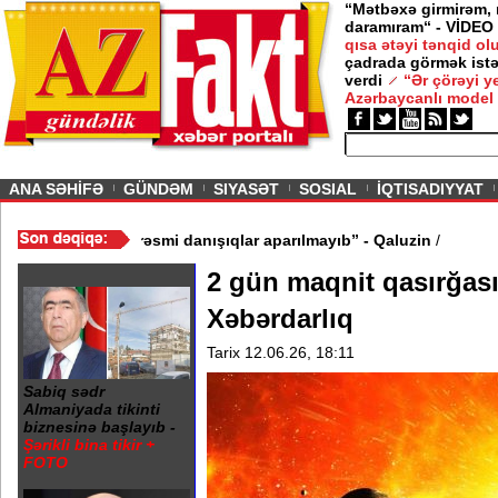
“Mətbəxə girmirəm,
daramıram“ - VİDEO
qısa ətəyi tənqid o
çadrada görmək istə
verdi
“Ər çörəyi 
Azərbaycanlı model
ious
ANA SƏHİFƏ
GÜNDƏM
SIYASƏT
SOSIAL
İQTISADIYYAT
DEO
/
“Bakıda Almaniya ilə rəsmi danışıqlar aparılmayıb” - Qaluzin
/
2 gün maqnit qasırğası
Xəbərdarlıq
Tarix 12.06.26, 18:11
Sabiq sədr
Almaniyada tikinti
biznesinə başlayıb -
Şərikli bina tikir +
FOTO