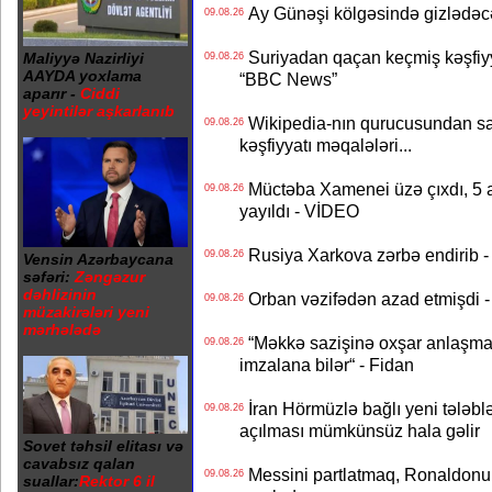
Ay Günəşi kölgəsində gizlədəcək 
09.08.26
Suriyadan qaçan keçmiş kəşfiyya
Maliyyə Nazirliyi
09.08.26
AAYDA yoxlama
“BBC News”
aparır -
Ciddi
yeyintilər aşkarlanıb
Wikipedia-nın qurucusundan sa
09.08.26
kəşfiyyatı məqalələri...
Müctəba Xamenei üzə çıxdı, 5 ay
09.08.26
yayıldı - VİDEO
Rusiya Xarkova zərbə endirib - 
09.08.26
Vensin Azərbaycana
səfəri:
Zəngəzur
dəhlizinin
Orban vəzifədən azad etmişdi -
09.08.26
müzakirələri yeni
mərhələdə
“Məkkə sazişinə oxşar anlaşma Q
09.08.26
imzalana bilər“ - Fidan
İran Hörmüzlə bağlı yeni tələblə
09.08.26
açılması mümkünsüz hala gəlir
Sovet təhsil elitası və
cavabsız qalan
Messini partlatmaq, Ronaldonu 
09.08.26
suallar:
Rektor 6 il