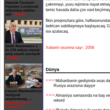
Deputat Cavanşir
çəkinməyi, yuxu rejiminə riayət etməy
Feyziyev Londonda
təmiz havada daha çox vaxt keçirməyi 
milyonluq mülklər
alıb -
SİYAHI
İlkin proqnozlara görə, həftəsonund
tədricən sabitləşməyə başlayacaq, Gün
isə azalacaq.
Saleh Məmmədov 1
Xəbərin oxunma sayı : 2056
ilə 176 milyon manat
artıq vəsait xərcləyib
-
RƏSMİ
Dünya
Müharibənin gedişində əsas dəy
10.08.26
Rusiya ərazisinə daşıyır
Leysan Məmmədovun
fəaliyyəti
Almaniya səmasında nə baş ver
10.08.26
araşdırılacaq….-
rekord
Milyonlar necə
xərclənir?
10.08.26