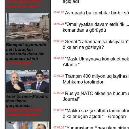
açıqladı
sonra universitetə
necə daxil olub?
Avropada bu kombilər bir-bir sök
08.08.26
“Əməliyyatları davam etdiririk...
08.08.26
komandanla görüşdü
Senat “cəhənnəm sanksiyaları”nı
08.08.26
Binəqədi rayonunda
ölkələri nə gözləyir?
neft buruqları
ərazisində daha bir
“Mask Ukraynaya kömək etməkdə
qanunsuz tikinti -
08.08.26
FOTO/VİDEO
Atlantic”
Trampın 400 milyonluq layihəsinin
07.08.26
Məhkəmə tərəfindən
Rusiya NATO ölkəsinə hücum edə
07.08.26
Anar Əlizadə-Mübariz
Journal”
Mənsimov
qarşıdurması -
Kompromat savaşı
“Məkkə sazişi sülhün təmin olu
07.08.26
yenidən başlayıb
ölkələr üçün açıqdır“ - Ərdoğan
“Yunanıstanın Egey planı birtərə
07.08.26