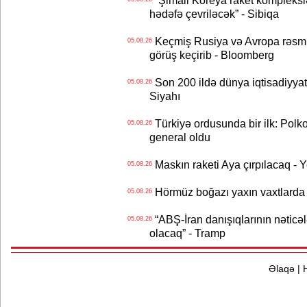
“Şimali Koreya raket kompleksl
hədəfə çevriləcək” - Sibiqa
Keçmiş Rusiya və Avropa rəsmilə
05.08.26
görüş keçirib - Bloomberg
Son 200 ildə dünya iqtisadiyyatın
05.08.26
Siyahı
Türkiyə ordusunda bir ilk: Polk
05.08.26
general oldu
Maskın raketi Aya çırpılacaq - 
05.08.26
Hörmüz boğazı yaxın vaxtlarda 
05.08.26
“ABŞ-İran danışıqlarının nəticə
05.08.26
olacaq” - Tramp
Əlaqə
|