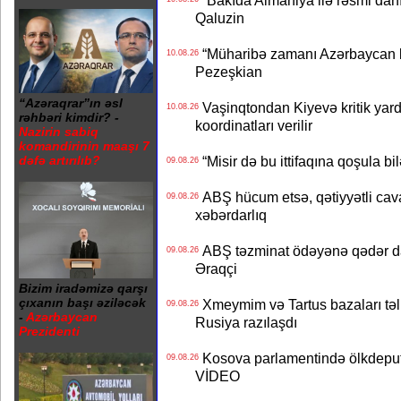
“Bakıda Almaniya ilə rəsmi danış
Qaluzin
“Müharibə zamanı Azərbaycan b
10.08.26
Pezeşkian
“Azəraqrar”ın əsl
Vaşinqtondan Kiyevə kritik yard
10.08.26
rəhbəri kimdir? -
koordinatları verilir
Nazirin sabiq
komandirinin maaşı 7
“Misir də bu ittifaqına qoşula bil
dəfə artırılıb?
09.08.26
ABŞ hücum etsə, qətiyyətli cava
09.08.26
xəbərdarlıq
ABŞ təzminat ödəyənə qədər da
09.08.26
Əraqçi
Bizim iradəmizə qarşı
çıxanın başı əziləcək
Xmeymim və Tartus bazaları təli
09.08.26
-
Azərbaycan
Rusiya razılaşdı
Prezidenti
Kosova parlamentində ölkdeputa
09.08.26
VİDEO