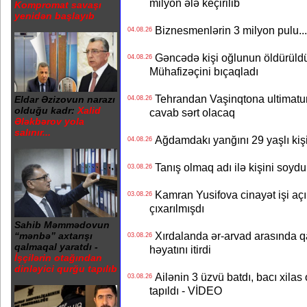
milyon ələ keçirilib
Kompromat savaşı
yenidən başlayıb
Biznesmenlərin 3 milyon pulu..
04.08.26
Gəncədə kişi oğlunun öldürüldüy
04.08.26
Mühafizəçini bıçaqladı
Tehrandan Vaşinqtona ultimatu
Eldar Əzizovun narazı
04.08.26
olduğu kadr:
Xalid
cavab sərt olacaq
Ələkbərov yola
salınır...
Ağdamdakı yanğını 29 yaşlı kişi
04.08.26
Tanış olmaq adı ilə kişini soydu
03.08.26
Kamran Yusifova cinayət işi açıld
03.08.26
çıxarılmışdı
Sahib Məmmədovun
Xırdalanda ər-arvad arasında qa
“mənbə” axtarışı
03.08.26
qalmaqal yaratdı -
həyatını itirdi
İşçilərin otağından
dinləyici qurğu tapılıb
Ailənin 3 üzvü batdı, bacı xilas
03.08.26
tapıldı - VİDEO