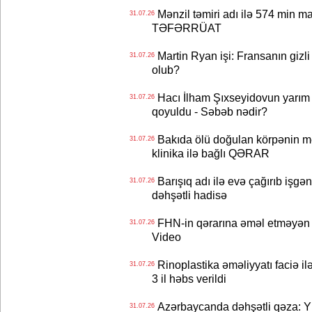
Mənzil təmiri adı ilə 574 min ma
31.07.26
TƏFƏRRÜAT
Martin Ryan işi: Fransanın gizli
31.07.26
olub?
Hacı İlham Şıxseyidovun yarım
31.07.26
qoyuldu - Səbəb nədir?
Bakıda ölü doğulan körpənin me
31.07.26
klinika ilə bağlı QƏRAR
Barışıq adı ilə evə çağırıb işgən
31.07.26
dəhşətli hadisə
FHN-in qərarına əməl etməyən o
31.07.26
Video
Rinoplastika əməliyyatı faciə il
31.07.26
3 il həbs verildi
Azərbaycanda dəhşətli qəza: Y
31.07.26