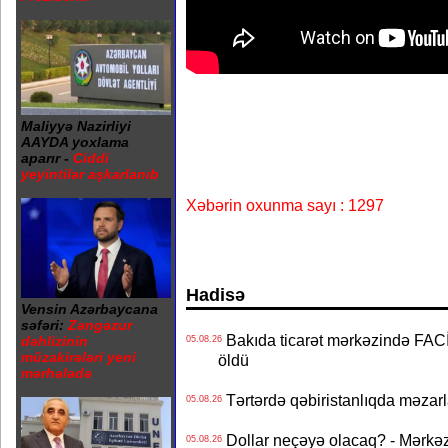
Maliyyə Nazirliyi
AAYDA yoxlama
aparır -
Ciddi
yeyintilər aşkarlanıb
Xəbərin oxunma sayı : 1297
Hadisə
Vensin Azərbaycana
səfəri:
Zəngəzur
Bakıda ticarət mərkəzində FACİƏ
dəhlizinin
05.08.26
müzakirələri yeni
öldü
mərhələdə
Tərtərdə qəbiristanlıqda məzarla
05.08.26
Dollar neçəyə olacaq? - Mərkə
05.08.26