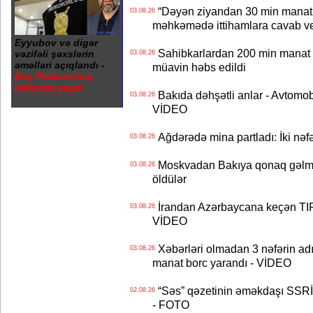
“Dəyən ziyandan 30 min manat
03.08.26
məhkəmədə ittihamlara cavab ve
Eyyubov və digər
Sahibkarlardan 200 min manat rü
vəzifəli şəxslərin
03.08.26
əməlləri açıqlandı -
müavin həbs edildi
Baş Prokurorluq
məlumat yaydı
Bakıda dəhşətli anlar - Avtomobil
03.08.26
VİDEO
Ağdərədə mina partladı: İki nəfə
03.08.26
Moskvadan Bakıya qonaq gəlmişd
03.08.26
öldülər
İrandan Azərbaycana keçən TIR-
03.08.26
VİDEO
Xəbərləri olmadan 3 nəfərin adın
03.08.26
manat borc yarandı - VİDEO
“Səs” qəzetinin əməkdaşı SSRİ 
02.08.26
- FOTO