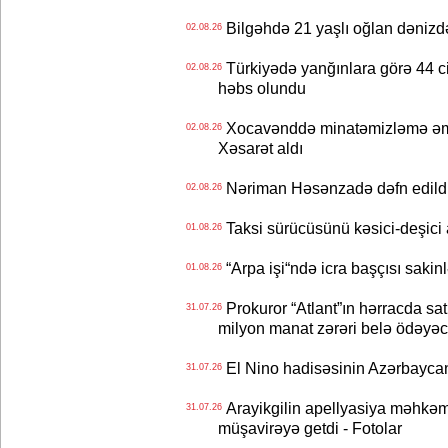
Bilgəhdə 21 yaşlı oğlan dənizdə b
02.08.26
Türkiyədə yanğınlara görə 44 cina
02.08.26
həbs olundu
Xocavənddə minatəmizləmə əm
02.08.26
Xəsarət aldı
Nəriman Həsənzadə dəfn edildi 
02.08.26
Taksi sürücüsünü kəsici-deşici a
01.08.26
“Arpa işi“ndə icra başçısı sa
01.08.26
Prokuror “Atlant”ın hərracda satı
31.07.26
milyon manat zərəri belə ödəyəc
El Nino hadisəsinin Azərbaycana
31.07.26
Arayikgilin apellyasiya məhkəm
31.07.26
müşavirəyə getdi - Fotolar