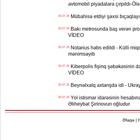
avtomobil piyadalara çırpıldı-Ölə
Mübahisə etdiyi şəxsi bıçaqlayı
30.07.26
Bakı metrosunda baş verən prob
30.07.26
VİDEO
Notarius həbs edildi - Külli miqd
30.07.26
mənimsəyib
Kiberpolis fişinq şəbəkəsinin da
30.07.26
VİDEO
Beynəlxalq axtarışda idi - Ukra
30.07.26
Yol istismar idarəsinin hesabın
30.07.26
Əliheybət Şirinovun oğludur
Əlaqə
|