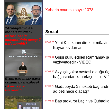
Xəbərin oxunma sayı : 1078
“Azəraqrar”ın əsl
Sosial
rəhbəri kimdir? -
Nazirin sabiq
komandirinin maaşı 7
Yeni Klinikanın direktor müavini 
07.08.26
dəfə artırılıb?
Bayramovdan əmr
Girişi pullu edilən Ramramay şə
07.08.26
vəziyyətdədir - VİDEO
Azyaşlı şəkər xəstəsi olduğu ü
07.08.26
bağçasından kənarlaşdırılıb - V
Bizim iradəmizə qarşı
çıxanın başı əziləcək
Gədəbəydə 3 məktəb bağlandı - 
-
Azərbaycan
07.08.26
Prezidenti
aqibəti necə olacaq?
Baş prokuror Laçın və Qubadl
07.08.26