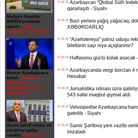
Azərbaycan “Qlobal Sülh İndek
07.08.26
qərarlaşıb - Siyahı
Maliyyə Nazirliyi
Bəzi yerlərə yağış yağacaq, do
AAYDA yoxlama
07.08.26
aparır -
Ciddi
XƏBƏRDARLIQ
yeyintilər aşkarlanıb
“Azərlotereya” yalnız uduşu rek
07.08.26
biletlərin sayı niyə açıqlanmır?
Həftəsonu güclü külək əsəcə
07.08.26
Azərbaycanda vergi borcları 4 m
07.08.26
Vensin Azərbaycana
Hesabat
səfəri:
Zəngəzur
dəhlizinin
müzakirələri yeni
Jurnalistika ixtisası üzrə qabiliy
07.08.26
mərhələdə
543 nəfər məqbul qiymət aldı
Velosipedlər Azərbaycana hans
07.08.26
gətirilib - Siyahı
Sovet təhsil elitası və
Samir Şərifova yeni vəzifə veri
07.08.26
cavabsız qalan
imzaladı
suallar:
Rektor 6 il