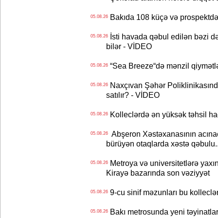
Bakıda 108 küçə və prospektdə 
05.08.26
İsti havada qəbul edilən bəzi d
05.08.26
bilər - VİDEO
“Sea Breeze“də mənzil qiymətlər
05.08.26
Naxçıvan Şəhər Poliklinikasında
05.08.26
satılır? - VİDEO
Kolleclərdə ən yüksək təhsil haq
05.08.26
Abşeron Xəstəxanasının acınaca
05.08.26
bürüyən otaqlarda xəstə qəbulu..
Metroya və universitetlərə yaxın
05.08.26
Kirayə bazarında son vəziyyət
9-cu sinif məzunları bu kolleclə
05.08.26
Bakı metrosunda yeni təyinatlar
05.08.26