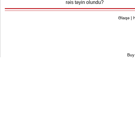
rəis təyin olundu?
Əlaqə
|
Buy 