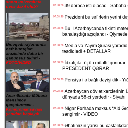
sonra universitetə
39 dərəcə isti olacaq - Sabaha
07.08.26
necə daxil olub?
Prezident bu səfirlərin yerini d
07.08.26
Bu il Azərbaycanda tikinti mater
07.08.26
bahalaşdığı açıqlandı - Qiymətlə
Binəqədi rayonunda
Media və Yayım Şurası yaradıdı 
07.08.26
neft buruqları
təsdiqlədi + DETALLAR
ərazisində daha bir
qanunsuz tikinti -
İdxalçılar üçün müəllif qonorarı
FOTO/VİDEO
07.08.26
PRESEDENT QƏRAR
Pensiya ilə bağlı dəyişiklik - Yı
07.08.26
Azərbaycan dövlət xərclərinin
07.08.26
Anar Əlizadə-Mübariz
dünyada 58-ci yerdədir - Siyahı
Mənsimov
qarşıdurması -
Nigar Fərhada məxsus “Aid Grou
07.08.26
Kompromat savaşı
səngimir - VİDEO
yenidən başlayıb
Əhalimizin yarısı bu xəstəlikdən
07.08.26