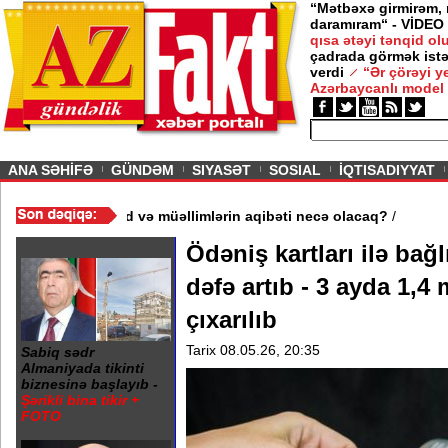
“Mətbəxə girmirəm,
daramıram“ - VİDEO
qısa ətəyi tənqid o
çadrada görmək istə
verdi
“Ər çörəyi 
Azərbaycanlı model
ious
ANA SƏHİFƏ
GÜNDƏM
SIYASƏT
SOSIAL
İQTISADIYYAT
məktəb bağlandı - Şagird və müəllimlərin aqibəti necə olacaq?
/
Ödəniş kartları ilə bağlı
dəfə artıb - 3 ayda 1,4
çıxarılıb
Tarix 08.05.26, 20:35
Sabiq sədr
Almaniyada tikinti
biznesinə başlayıb -
Şərikli bina tikir +
FOTO