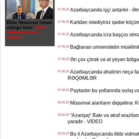
Azərbaycanda işçi axtarılır - Ə
07.08.26
Kartdan istədiyiniz qədər köçür
Eldar Əzizovun narazı
07.08.26
olduğu kadr:
Xalid
Ələkbərov yola
Azərbaycanda icra başçısı olma
07.08.26
salınır...
Bağlanan universitetin müəllimlər
07.08.26
Ən çox çörək və ət yeyən bölgə
07.08.26
Azərbaycanda əhalinin neçə faizi 
07.08.26
RƏQƏMLƏR
Paytaxtın bu yollarında sıxlıq v
07.08.26
Müavinət alanların diqqətinə: Ki
06.08.26
“Azərişıq“ Bakı və ətraf ərazilə
06.08.26
yaradır - VİDEO
Bu il Azərbaycanda tibbi xidmət
06.08.26