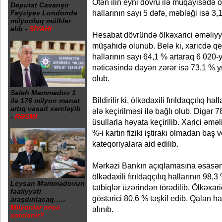
Ötən ilin eyni dövrü ilə müqayisədə ölk
Deputat Cavanşir
hallarının sayı 5 dəfə, məbləği isə 3,1
Feyziyev Londonda
milyonluq mülklər
alıb -
SİYAHI
Hesabat dövründə ölkəxarici əməliyya
müşahidə olunub. Belə ki, xaricdə qey
hallarının sayı 64,1 % artaraq 6 020-
nəticəsində dəyən zərər isə 73,1 % 
olub.
Saleh Məmmədov 1
Bildirilir ki, ölkədaxili fırıldaqçılıq h
ilə 176 milyon manat
artıq vəsait xərcləyib
ələ keçirilməsi ilə bağlı olub. Digər 7
-
RƏSMİ
üsullarla həyata keçirilib. Xarici əməl
%-i kartın fiziki iştirakı olmadan baş v
kateqoriyalara aid edilib.
Mərkəzi Bankın açıqlamasına əsasən
ölkədaxili fırıldaqçılıq hallarının 98,3
Leysan Məmmədovun
tətbiqlər üzərindən törədilib. Ölkəxar
fəaliyyəti
göstərici 80,6 % təşkil edib. Qalan ha
araşdırılacaq….-
Milyonlar necə
alınıb.
xərclənir?