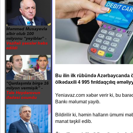
Məmməd Musayevlə
əlbir olub 100
milyonu “yeyiblər” -
Vəzifəli şəxslər həbs
edildi
Bu ilin ilk rübündə Azərbaycanda öd
ölkədaxili 4 995 fırıldaqçılıq əməliy
“Qardaşımla birgə 16
milyon vermişik” -
Tale Heydərovun
Yeniavaz.com xəbər verir ki, bu bar
ifadəsi oxundu
Bankı məlumat yayıb.
Bildirilir ki, həmin halların ümumi m
manat təşkil edib.