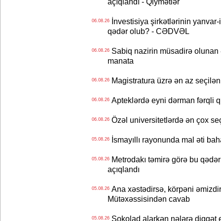
açıqlandı - Qiymətlər
İnvestisiya şirkətlərinin yanvar-
06.08.26
qədər olub? - CƏDVƏL
Sabiq nazirin müsadirə olunan ə
06.08.26
manata
Magistratura üzrə ən az seçilən 
06.08.26
Apteklərdə eyni dərman fərqli q
06.08.26
Özəl universitetlərdə ən çox seç
06.08.26
İsmayıllı rayonunda mal əti ba
05.08.26
Metrodakı təmirə görə bu qədər 
05.08.26
açıqlandı
Ana xəstədirsə, körpəni əmizdir
05.08.26
Mütəxəssisindən cavab
Şokolad alarkən nələrə diqqət 
05.08.26