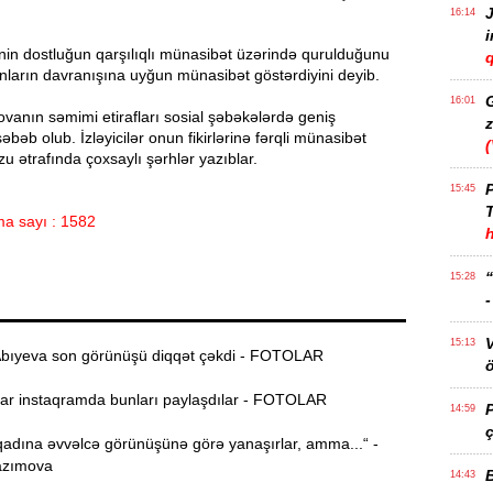
J
16:14
nin dostluğun qarşılıqlı münasibət üzərində qurulduğunu
q
sanların davranışına uyğun münasibət göstərdiyini deyib.
16:01
vanın səmimi etirafları sosial şəbəkələrdə geniş
z
bəb olub. İzləyicilər onun fikirlərinə fərqli münasibət
zu ətrafında çoxsaylı şərhlər yazıblar.
P
15:45
T
a sayı : 1582
15:28
15:13
bıyeva son görünüşü diqqət çəkdi - FOTOLAR
ö
r instaqramda bunları paylaşdılar - FOTOLAR
14:59
ç
adına əvvəlcə görünüşünə görə yanaşırlar, amma...“ -
azımova
14:43