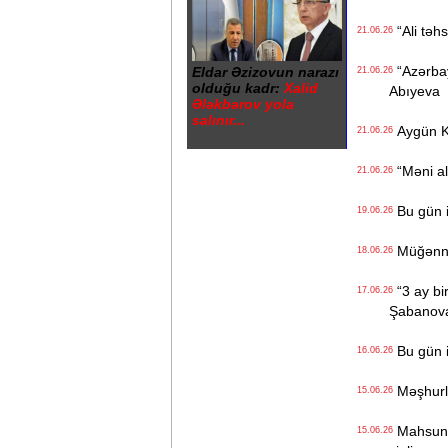
“Ali təhs
21.06.26
“Azərbay
Eldar Əzizovun narazı
21.06.26
olduğu kadr:
Xalid
Abıyeva
Ələkbərov yola
salınır...
Aygün K
21.06.26
“Məni ald
21.06.26
Bu gün i
19.06.26
Müğənnilə
18.06.26
“3 ay bi
17.06.26
Şabanov
Bu gün i
16.06.26
Məşhurla
15.06.26
Mahsun K
15.06.26