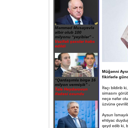
Məmməd Musayevlə
əlbir olub 100
milyonu “yeyiblər” -
Vəzifəli şəxslər həbs
edildi
Müğənni Aysu
fikirlərlə gü
“Qardaşımla birgə 16
milyon vermişik” -
İfaçı bildirib 
Tale Heydərovun
simasını görüb
ifadəsi oxundu
neçə nəfər ol
üzvünə çevrilib
Aysun İsmayılo
ehtiyac duydu
qeyd edib ki, 