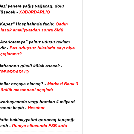
əzi yerlərə yağış yağacaq, dolu
düşəcək -
XƏBƏRDARLIQ
“Kəpəz“ Hospitalında faciə:
Qadın
plastik əməliyyatdan sonra öldü
“Azərlotereya” yalnız uduşu reklam
dir -
Bəs uduşsuz biletlərin sayı niyə
açıqlanmır?
Həftəsonu güclü külək əsəcək -
XƏBƏRDARLIQ
ollar neçəyə olacaq? -
Mərkəzi Bank 3
günlük məzənnəni açıqladı
zərbaycanda vergi borcları 4 milyard
anatı keçib -
Hesabat
utin hakimiyyətini qorumaq tapşırığı
erib -
Rusiya elitasında FSB xofu