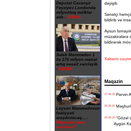
Deputat Cavanşir
dəyişib.
Feyziyev Londonda
milyonluq mülklər
Sənətçi həmçi
alıb -
SİYAHI
bildirib və in
Aysun İsmayılo
müzakirələrə sə
bildirərək möv
Saleh Məmmədov 1
Xəbərin oxunm
ilə 176 milyon manat
artıq vəsait xərcləyib
-
RƏSMİ
Maqazin
Pərvin A
07.08.26
Məşhurla
05.08.26
Leysan Məmmədovun
fəaliyyəti
araşdırılacaq….-
“Gözəl q
05.08.26
Milyonlar necə
Aygün K
xərclənir?