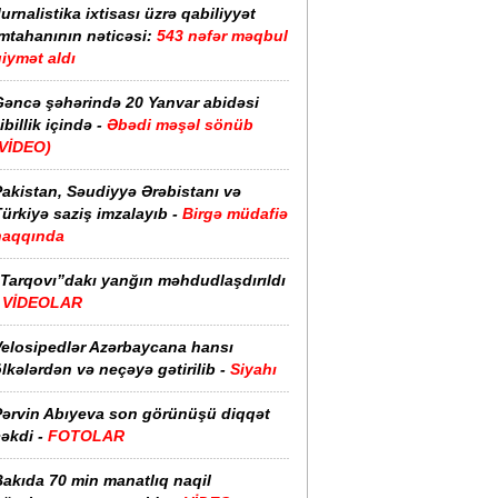
urnalistika ixtisası üzrə qabiliyyət
imtahanının nəticəsi:
543 nəfər məqbul
iymət aldı
Gəncə şəhərində 20 Yanvar abidəsi
ibillik içində -
Əbədi məşəl sönüb
(VİDEO)
akistan, Səudiyyə Ərəbistanı və
ürkiyə saziş imzalayıb -
Birgə müdafiə
haqqında
“Tarqovı”dakı yanğın məhdudlaşdırıldı
-
VİDEOLAR
Velosipedlər Azərbaycana hansı
lkələrdən və neçəyə gətirilib -
Siyahı
Pərvin Abıyeva son görünüşü diqqət
əkdi -
FOTOLAR
Bakıda 70 min manatlıq naqil