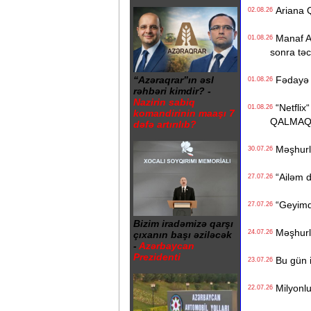
Ariana Q
02.08.26
Manaf Ağa
01.08.26
sonra təcil
Fədayə L
“Azəraqrar”ın əsl
01.08.26
rəhbəri kimdir? -
Nazirin sabiq
“Netflix“
01.08.26
komandirinin maaşı 7
QALMAQ
dəfə artırılıb?
Məşhurla
30.07.26
“Ailəm d
27.07.26
“Geyimdə
27.07.26
Bizim iradəmizə qarşı
Məşhurla
24.07.26
çıxanın başı əziləcək
-
Azərbaycan
Prezidenti
Bu gün i
23.07.26
Milyonluq
22.07.26