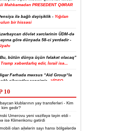
Ali Məhkəmədən PRESEDENT QƏRAR
ensiya ilə bağlı dəyişiklik -
Yığılan
ulun bir hissəsi
Azərbaycan dövlət xərclərinin ÜDM-də
ayına görə dünyada 58-ci yerdədir -
iyahı
“Bu, bütün dünya üçün fəlakət olacaq”
Tramp xəbərdarlıq edir, İsrail isə...
Nigar Fərhada məxsus “Aid Group“la
ağlı şikayətlər səngimir -
VİDEO
P 10
halimizin yarısı bu xəstəlikdən
ziyyət çəkir -
Səbəb
baycan klublarının yay transferləri - Kim
r, kim gedir?
zərbaycanda işçi axtarılır -
nski Umerovu yeni vəzifəyə təyin etdi -
Əməkhaqqı 10 min manatdır
nə isə Klimenkonu gətirdi
Kartdan istədiyiniz qədər köçürmə edə
mobili olan ailələrin sayı hansı bölgələrdə