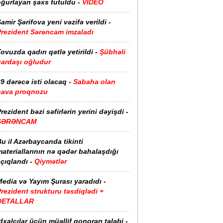
oğurlayan şəxs tutuldu -
VİDEO
amir Şərifova yeni vəzifə verildi -
Prezident Sərəncam imzaladı
ovuzda qadın qətlə yetirildi -
Şübhəli
qardaşı oğludur
9 dərəcə isti olacaq -
Sabaha olan
hava proqnozu
rezident bəzi səfirlərin yerini dəyişdi -
SƏRƏNCAM
u il Azərbaycanda tikinti
ateriallarının nə qədər bahalaşdığı
çıqlandı -
Qiymətlər
edia və Yayım Şurası yaradıdı -
rezident strukturu təsdiqlədi +
DETALLAR
dxalçılar üçün müəllif qonorarı tələbi -