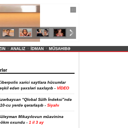
— 11 İyul 2026
ayevanın qısa ətəyi tənqid olundu -
ZIN
ANALIZ
İDMAN
MÜSAHIBƏ
rlər
iberpolis xarici saytlara hücumlar
əşkil edən şəxsləri saxlayıb -
VİDEO
Azərbaycan “Qlobal Sülh İndeksi”ndə
10-cu yerdə qərarlaşıb -
Siyahı
Süleyman Mikayılovun müavininə
hökm oxundu -
1 il 3 ay