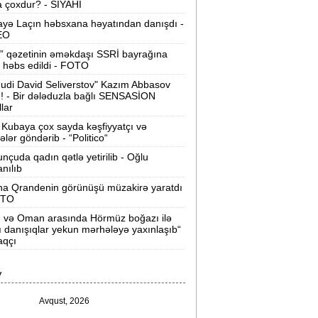
 çoxdur? - SİYAHI
ilərsiniz -
VİDEO
yə Laçın həbsxana həyatından danışdı -
Ər-arvadın yanaraq ölməsinə görə
EO
əbs edilən var -
Evdən 15 min də
” qəzetinin əməkdaşı SSRİ bayrağına
oğurlanıb
 həbs edildi - FOTO
udi David Seliverstov" Kazım Abbasov
Azərbaycanda icra başçısı olmayan
ı! - Bir dələduzla bağlı SENSASİON
ayonlar -
SİYAHI
llar
Kubaya çox sayda kəşfiyyatçı və
ağlanan universitetin müəllimləri
tələr göndərib - “Politico“
arazıdır -
İşsiz qalıblar
nçuda qadın qətlə yetirilib - Oğlu
anılıb
akistanda leysan yağışları -
150-dən
na Qrandenin görünüşü müzakirə yaratdı
çox insan ölüb
OTO
n və Oman arasında Hörmüz boğazı ilə
I Qaregin məhkəmə qarşısına çıxarılır -
ı danışıqlar yekun mərhələyə yaxınlaşıb“
rmənistan tarixində ilk
aqçı
“ABŞ-ın İrana genişmiqyaslı hücumu
V
özlənilir“ -
Qalibaf
Avqust, 2026
n çox çörək və ət yeyən bölgələr -