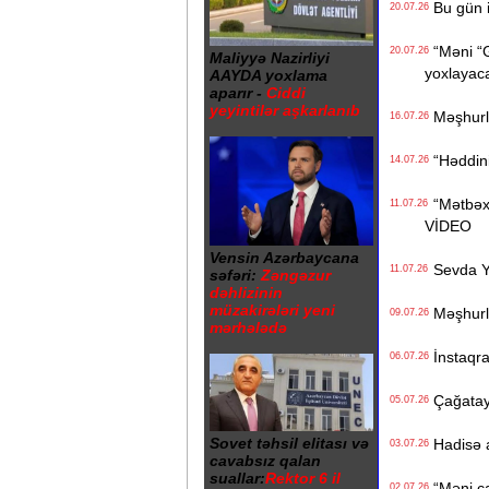
Bu gün i
20.07.26
“Məni “Gi
20.07.26
Maliyyə Nazirliyi
yoxlayaca
AAYDA yoxlama
aparır -
Ciddi
yeyintilər aşkarlanıb
Məşhurla
16.07.26
“Həddiniz
14.07.26
“Mətbəxə
11.07.26
VİDEO
Vensin Azərbaycana
Sevda Ya
11.07.26
səfəri:
Zəngəzur
dəhlizinin
müzakirələri yeni
Məşhurla
09.07.26
mərhələdə
İnstaqra
06.07.26
Çağatay 
05.07.26
Sovet təhsil elitası və
Hadisə a
03.07.26
cavabsız qalan
suallar:
Rektor 6 il
“Məni çad
02.07.26