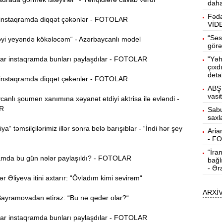
daha
b
Fəda
nstaqramda diqqət çəkənlər - FOTOLAR
VİD
10:50
h
“Səs
yi yeyəndə kökələcəm“ - Azərbaycanlı model
görə
r instaqramda bunları paylaşdılar - FOTOLAR
"Yəh
10:34
çıxd
r
deta
nstaqramda diqqət çəkənlər - FOTOLAR
ABŞ 
B
10:17
vasi
nlı şoumen xanımına xəyanət etdiyi aktrisa ilə evləndi -
n
R
Sabu
saxl
P
10:02
ya“ təmsilçilərimiz illər sonra belə barışıblar - “İndi hər şey
Aria
- F
“İra
I
9:48
mda bu gün nələr paylaşıldı? - FOTOLAR
bağl
E
- Ər
Əliyeva itini axtarır: “Övladım kimi sevirəm“
9:32
ARXİ
g
yramovadan etiraz: “Bu nə qədər olar?“
Ə
9:15
r instaqramda bunları paylaşdılar - FOTOLAR