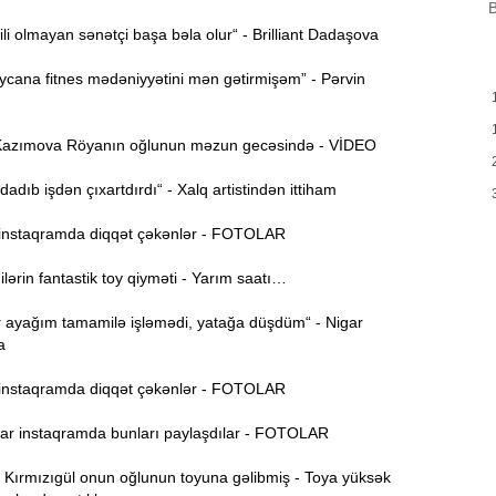
B
ili olmayan sənətçi başa bəla olur“ - Brilliant Dadaşova
H
9:00
Y
cana fitnes mədəniyyətini mən gətirmişəm” - Pərvin
A
8:46
t
azımova Röyanın oğlunun məzun gecəsində - VİDEO
P
8:30
adıb işdən çıxartdırdı“ - Xalq artistindən ittiham
nstaqramda diqqət çəkənlər - FOTOLAR
E
12:55
v
rin fantastik toy qiyməti - Yarım saatı…
12:40
r ayağım tamamilə işləmədi, yatağa düşdüm“ - Nigar
a
12:24
nstaqramda diqqət çəkənlər - FOTOLAR
ö
r instaqramda bunları paylaşdılar - FOTOLAR
“
12:06
g
ırmızıgül onun oğlunun toyuna gəlibmiş - Toya yüksək