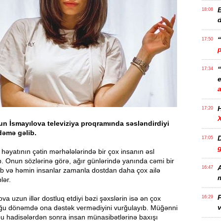
B
18:08
17:50
17:34
e
17:20
n İsmayılova televiziya proqramında səsləndirdiyi
ndəmə gəlib.
D
17:05
ki, həyatının çətin mərhələlərində bir çox insanın əsl
. Onun sözlərinə görə, ağır günlərində yanında cəmi bir
A
16:47
ub və həmin insanlar zamanla dostdan daha çox ailə
m
lər.
P
va uzun illər dostluq etdiyi bəzi şəxslərin isə ən çox
16:29
v
ğu dönəmdə ona dəstək vermədiyini vurğulayıb. Müğənni
bu hadisələrdən sonra insan münasibətlərinə baxışı