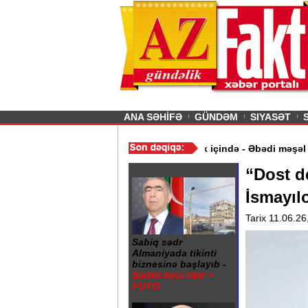
26
şın sürmürəm, saçımı
Previous
ANA SƏHİFƏ
GÜNDƏM
SIYASƏT
mət aldı
/
Gəncə şəhərində 20 Yanvar abidəsi zibillik içində - Əbə
“Dost d
İsmayıl
Tarix 11.06.26
Sabiq sədr
Almaniyada tikinti
biznesinə başlayıb -
Şərikli bina tikir +
FOTO