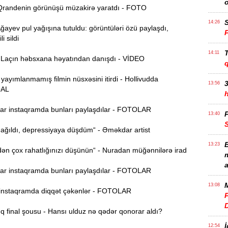
randenin görünüşü müzakirə yaratdı - FOTO
S
14:26
yev pul yağışına tutuldu: görüntüləri özü paylaşdı,
i sildi
T
14:11
açın həbsxana həyatından danışdı - VİDEO
 yayımlanmamış filmin nüsxəsini itirdi - Hollivudda
3
13:56
AL
r instaqramda bunları paylaşdılar - FOTOLAR
P
13:40
ağıldı, depressiyaya düşdüm“ - Əməkdar artist
B
13:23
n çox rahatlığınızı düşünün“ - Nuradan müğənnilərə irad
m
a
r instaqramda bunları paylaşdılar - FOTOLAR
M
13:08
nstaqramda diqqət çəkənlər - FOTOLAR
P
 final şousu - Hansı ulduz nə qədər qonorar aldı?
İ
12:54