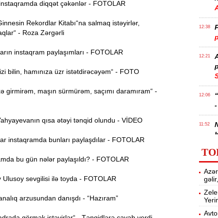
nstaqramda diqqət çəkənlər - FOTOLAR
nnesin Rekordlar Kitabı“na salmaq istəyirlər,
P
12:38
qlar“ - Roza Zərgərli
p
rın instaqram paylaşımları - FOTOLAR
12:21
p
i bilin, hamınıza üzr istətdirəcəyəm“ - FOTO
S
 girmirəm, maşın sürmürəm, saçımı daramıram“ -
12:06
-
hyayevanın qısa ətəyi tənqid olundu - VİDEO
11:52
b
r instaqramda bunları paylaşdılar - FOTOLAR
TO
Ə
11:36
mda bu gün nələr paylaşıldı? - FOTOLAR
ə
Azər
Ulusoy sevgilisi ilə toyda - FOTOLAR
gəli
A
11:19
Zele
nalıq arzusundan danışdı - “Hazıram”
Yeri
11:04
Avto
rada görmək istəyirlər“ - Tənqidlərə cavab verdi