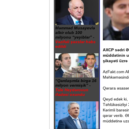
Məmməd Musayevlə
əlbir olub 100
milyonu “yeyiblər” -
Vəzifəli şəxslər həbs
edildi
AXCP sədri Əl
müddətinin uz
şikayəti üzrə
AzFakt.com APA
Məhkəməsində 
“Qardaşımla birgə 16
milyon vermişik” -
Qərara əsasən,
Tale Heydərovun
ifadəsi oxundu
Qeyd edək ki,
Təhlükəsizliyi
Kərimli barəsi
qərar verib. Ə
müddətinə uza