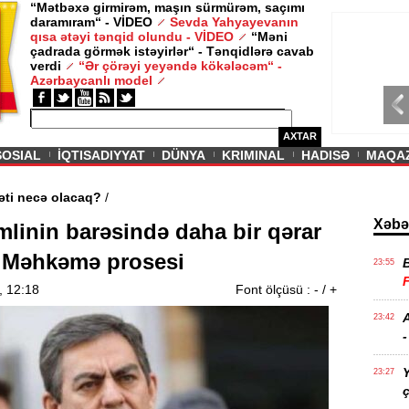
“Mətbəxə girmirəm, maşın sürmürəm, saçımı
daramıram“ - VİDEO
Sevda Yahyayevanın
/ MAQAZIN /
qısa ətəyi tənqid olundu - VİDEO
“Məni
çadrada görmək istəyirlər“ - Tənqidlərə cavab
Sevda Yahy
verdi
“Ər çörəyi yeyəndə kökələcəm“ -
VİDEO
Azərbaycanlı model
AXTAR
SOSIAL
İQTISADIYYAT
DÜNYA
KRIMINAL
HADISƏ
MAQA
rin aqibəti necə olacaq?
/
Xəbə
mlinin barəsində daha bir qərar
 - Məhkəmə prosesi
23:55
, 12:18
Font ölçüsü :
-
/
+
A
23:42
-
Y
23:27
ç