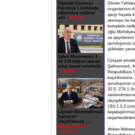
Dövlət Təhlükə
Deputat Cavanşir
Feyziyev Londonda
orqanlarının A
milyonluq mülklər
qarşı həyata ke
alıb -
SİYAHI
alınması ilə b
kompleks tədb
oğlu Mehdiyev
və qeyrilərinin
quruluşunun zo
şübhələr yara
Saleh Məmmədov 1
Cinayət əməllə
ilə 176 milyon manat
artıq vəsait xərcləyib
Qəhrəmanlı, 
-
RƏSMİ
Respublikası C
keçirilməsinə,
quruluşunun zo
32.5, 278.1 (h
saxlanılmasına
dəyişdirilməs
193-1.3.2 (cin
Leysan Məmmədovun
leqallaşdırma)
fəaliyyəti
təqsirləndirilə
araşdırılacaq….-
Milyonlar necə
Abbas Abbaso
xərclənir?
Respublikası ə