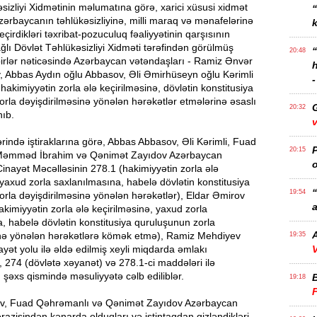
sizliyi Xidmətinin məlumatına görə, xarici xüsusi xidmət
zərbaycanın təhlükəsizliyinə, milli maraq və mənafelərinə
k
çirdikləri təxribat-pozuculuq fəaliyyətinin qarşısının
ağlı Dövlət Təhlükəsizliyi Xidməti tərəfindən görülmüş
20:48
irlər nəticəsində Azərbaycan vətəndaşları - Ramiz Ənvər
, Abbas Aydın oğlu Abbasov, Əli Əmirhüseyn oğlu Kərimli
-
 hakimiyyətin zorla ələ keçirilməsinə, dövlətin konstitusiya
rla dəyişdirilməsinə yönələn hərəkətlər etmələrinə əsaslı
20:32
nıb.
v
rində iştiraklarına görə, Abbas Abbasov, Əli Kərimli, Fuad
P
20:15
Məmməd İbrahim və Qənimət Zayıdov Azərbaycan
o
inayət Məcəlləsinin 278.1 (hakimiyyətin zorla ələ
 yaxud zorla saxlanılmasına, habelə dövlətin konstitusiya
“
19:54
rla dəyişdirilməsinə yönələn hərəkətlər), Eldar Əmirov
a
akimiyyətin zorla ələ keçirilməsinə, yaxud zorla
, habelə dövlətin konstitusiya quruluşunun zorla
A
inə yönələn hərəkətlərə kömək etmə), Ramiz Mehdiyev
19:35
ayət yolu ilə əldə edilmiş xeyli miqdarda əmlakı
V
, 274 (dövlətə xəyanət) və 278.1-ci maddələri ilə
n şəxs qismində məsuliyyətə cəlb ediliblər.
19:18
v, Fuad Qəhrəmanlı və Qənimət Zayıdov Azərbaycan
razisindən kənarda olduqları və istintaqdan gizləndikləri