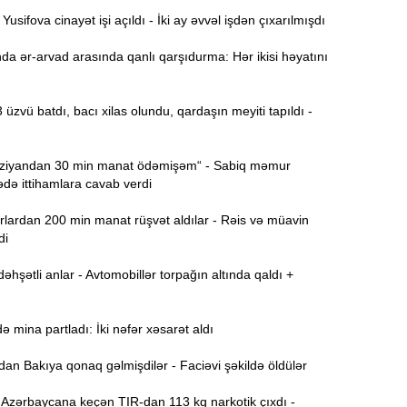
sifova cinayət işi açıldı - İki ay əvvəl işdən çıxarılmışdı
Ə
11:36
ə
a ər-arvad arasında qanlı qarşıdurma: Hər ikisi həyatını
A
11:19
 üzvü batdı, bacı xilas olundu, qardaşın meyiti tapıldı -
11:04
b
iyandan 30 min manat ödəmişəm“ - Sabiq məmur
ə ittihamlara cavab verdi
10:50
h
lardan 200 min manat rüşvət aldılar - Rəis və müavin
di
10:34
hşətli anlar - Avtomobillər torpağın altında qaldı +
r
B
10:17
mina partladı: İki nəfər xəsarət aldı
n
n Bakıya qonaq gəlmişdilər - Faciəvi şəkildə öldülər
P
10:02
Azərbaycana keçən TIR-dan 113 kq narkotik çıxdı -