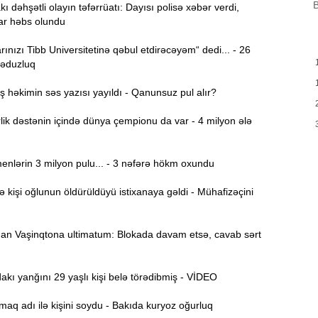
B
B
ı dəhşətli olayın təfərrüatı: Dayısı polisə xəbər verdi,
m
ar həbs olundu
a
ınızı Tibb Universitetinə qəbul etdirəcəyəm“ dedi... - 26
M
13:08
ləduzluq
P
həkimin səs yazısı yayıldı - Qanunsuz pul alır?
İ
12:54
ik dəstənin içində dünya çempionu da var - 4 milyon ələ
P
12:38
nlərin 3 milyon pulu... - 3 nəfərə hökm oxundu
p
işi oğlunun öldürüldüyü istixanaya gəldi - Mühafizəçini
12:21
p
S
n Vaşinqtona ultimatum: Blokada davam etsə, cavab sərt
12:06
-
ı yanğını 29 yaşlı kişi belə törədibmiş - VİDEO
11:52
aq adı ilə kişini soydu - Bakıda kuryoz oğurluq
b