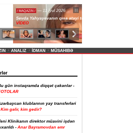
— 11 İyul 2026
ayevanın qısa ətəyi tənqid olundu -
ZIN
ANALIZ
İDMAN
MÜSAHIBƏ
rlər
Bu gün instaqramda diqqət çəkənlər -
FOTOLAR
zərbaycan klublarının yay transferləri
Kim gəlir, kim gedir?
eni Klinikanın direktor müavini işdən
ıxarıldı -
Anar Bayramovdan əmr