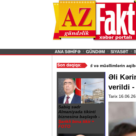
26
şın sürmürəm, saçımı
Previous
ANA SƏHİFƏ
GÜNDƏM
SIYASƏT
r“ - Ərdoğan
/
Gədəbəydə 3 məktəb bağlandı - Şagird və müəllimlə
Əli Kəri
verildi
Tarix 16.06.26
Sabiq sədr
Almaniyada tikinti
biznesinə başlayıb -
Şərikli bina tikir +
FOTO