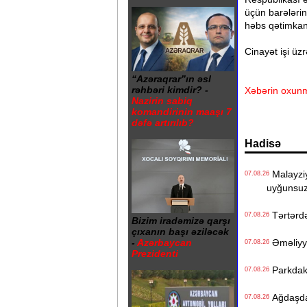
üçün barələrin
həbs qətimkan 
Cinayət işi üzr
“Azəraqrar”ın əsl
rəhbəri kimdir? -
Xəbərin oxunm
Nazirin sabiq
komandirinin maaşı 7
dəfə artırılıb?
Hadisə
Malayziya
07.08.26
uyğunsuz
Tərtərdə 
07.08.26
Bizim iradəmizə qarşı
çıxanın başı əziləcək
Əməliyyat
-
Azərbaycan
07.08.26
Prezidenti
Parkdakı 
07.08.26
Ağdaşda 1
07.08.26