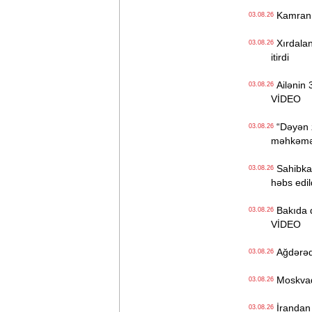
Kamran Yu
03.08.26
Xırdaland
03.08.26
itirdi
Ailənin 3
03.08.26
VİDEO
“Dəyən z
03.08.26
məhkəməd
Sahibkar
03.08.26
həbs edil
Bakıda də
03.08.26
VİDEO
Ağdərədə 
03.08.26
Moskvada
03.08.26
İrandan 
03.08.26