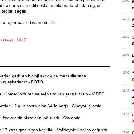
K
19:00
də axtarış elan edilməklə, məhkəmə tərəfindən qiyabi
t
tədbiri seçilib.
18:44
ə araşdırmalar davam etdirilir.
1
18:25
a sayı : 1582
B
18:08
17:50
dan gətirilən bioloji aktiv qida məhsullarında
luq aşkarlanıb - FOTO
17:34
iki nəfəri öldürən və evi yandıran şəxs tutulub - VİDEO
e
dan 12 gün sonra ölən Adillə bağlı - Cinayət işi açıldı
17:20
fəvvarənin hissələrini oğurladı - Saxlanıldı
7 yaşlı qıza nişan keçirildi - Valideynləri polisə çağırıldı
D
17:05