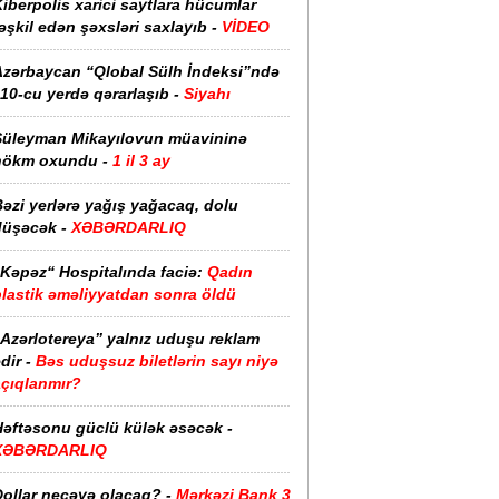
iberpolis xarici saytlara hücumlar
əşkil edən şəxsləri saxlayıb -
VİDEO
Azərbaycan “Qlobal Sülh İndeksi”ndə
10-cu yerdə qərarlaşıb -
Siyahı
Süleyman Mikayılovun müavininə
hökm oxundu -
1 il 3 ay
əzi yerlərə yağış yağacaq, dolu
düşəcək -
XƏBƏRDARLIQ
“Kəpəz“ Hospitalında faciə:
Qadın
plastik əməliyyatdan sonra öldü
“Azərlotereya” yalnız uduşu reklam
dir -
Bəs uduşsuz biletlərin sayı niyə
açıqlanmır?
Həftəsonu güclü külək əsəcək -
XƏBƏRDARLIQ
ollar neçəyə olacaq? -
Mərkəzi Bank 3