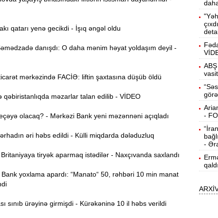
daha
15:13
"Yəh
ö
çıxd
akı qatarı yenə gecikdi - İşıq əngəl oldu
deta
14:59
Fəda
mədzadə danışdı: O daha mənim həyat yoldaşım deyil -
VİD
ç
ABŞ 
14:43
vasi
carət mərkəzində FACİƏ: liftin şaxtasına düşüb öldü
“Səs
görə
qəbiristanlıqda məzarlar talan edilib - VİDEO
S
14:26
Aria
- F
eçəyə olacaq? - Mərkəzi Bank yeni məzənnəni açıqladı
“İra
T
14:11
hadın əri həbs edildi - Külli miqdarda dələduzluq
bağl
- Ər
ritaniyaya tiryək aparmaq istədilər - Naxçıvanda saxlandı
Ermə
3
13:56
qald
Bank yoxlama apardı: “Manato“ 50, rəhbəri 10 min manat
ndi
ARXİ
P
13:40
 sınıb ürəyinə girmişdi - Kürəkəninə 10 il həbs verildi
13:23