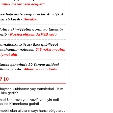
günlük məzənnəni açıqladı
zərbaycanda vergi borcları 4 milyard
anatı keçib -
Hesabat
utin hakimiyyətini qorumaq tapşırığı
erib -
Rusiya elitasında FSB xofu
urnalistika ixtisası üzrə qabiliyyət
imtahanının nəticəsi:
543 nəfər məqbul
iymət aldı
Gəncə şəhərində 20 Yanvar abidəsi
ibillik içində -
Əbədi məşəl sönüb
(VİDEO)
P 10
akistan, Səudiyyə Ərəbistanı və
baycan klublarının yay transferləri - Kim
ürkiyə saziş imzalayıb -
Birgə müdafiə
r, kim gedir?
haqqında
nski Umerovu yeni vəzifəyə təyin etdi -
nə isə Klimenkonu gətirdi
“Tarqovı”dakı yanğın məhdudlaşdırıldı
-
VİDEOLAR
mobili olan ailələrin sayı hansı bölgələrdə