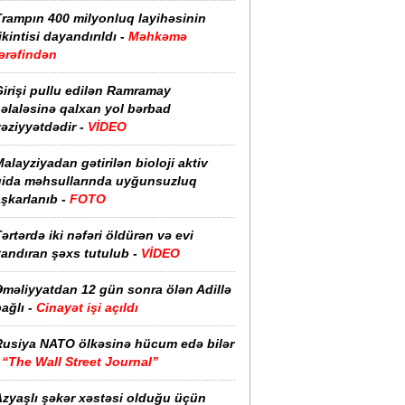
Trampın 400 milyonluq layihəsinin
ikintisi dayandırıldı -
Məhkəmə
ərəfindən
irişi pullu edilən Ramramay
əlaləsinə qalxan yol bərbad
əziyyətdədir -
VİDEO
alayziyadan gətirilən bioloji aktiv
qida məhsullarında uyğunsuzluq
şkarlanıb -
FOTO
ərtərdə iki nəfəri öldürən və evi
yandıran şəxs tutulub -
VİDEO
Əməliyyatdan 12 gün sonra ölən Adillə
ağlı -
Cinayət işi açıldı
Rusiya NATO ölkəsinə hücum edə bilər
-
“The Wall Street Journal”
Azyaşlı şəkər xəstəsi olduğu üçün