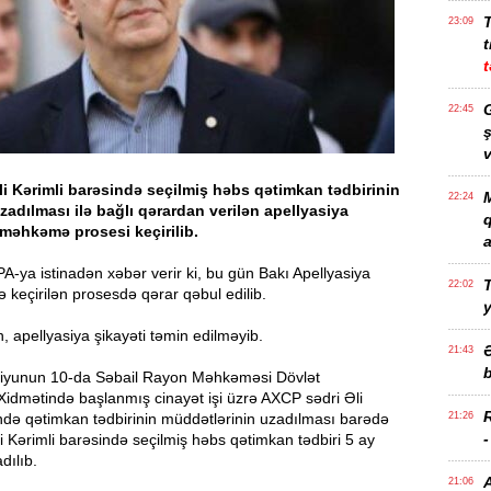
23:09
t
t
G
22:45
ş
v
i Kərimli barəsində seçilmiş həbs qətimkan tədbirinin
M
22:24
adılması ilə bağlı qərardan verilən apellyasiya
 məhkəmə prosesi keçirilib.
a
-ya istinadən xəbər verir ki, bu gün Bakı Apellyasiya
T
22:02
keçirilən prosesdə qərar qəbul edilib.
 apellyasiya şikayəti təmin edilməyib.
21:43
b
 iyunun 10-da Səbail Rayon Məhkəməsi Dövlət
 Xidmətində başlanmış cinayət işi üzrə AXCP sədri Əli
ndə qətimkan tədbirinin müddətlərinin uzadılması barədə
21:26
li Kərimli barəsində seçilmiş həbs qətimkan tədbiri 5 ay
dılıb.
21:06