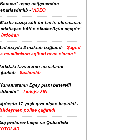
“Barama“ uşaq bağçasından
ənarlaşdırılıb -
VİDEO
“Məkkə sazişi sülhün təmin olunmasını
hədəfləyən bütün ölkələr üçün açıqdır“
Ərdoğan
Gədəbəydə 3 məktəb bağlandı -
Şagird
ə müəllimlərin aqibəti necə olacaq?
arkdakı fəvvarənin hissələrini
ğurladı -
Saxlanıldı
Yunanıstanın Egey planı birtərəfli
ddımdır“ -
Türkiyə XİN
ğdaşda 17 yaşlı qıza nişan keçirildi -
alideynləri polisə çağırıldı
Baş prokuror Laçın və Qubadlıda -
FOTOLAR