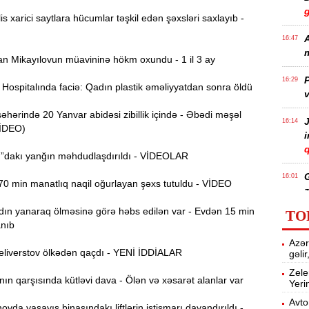
s xarici saytlara hücumlar təşkil edən şəxsləri saxlayıb -
A
16:47
m
 Mikayılovun müavininə hökm oxundu - 1 il 3 ay
P
16:29
ospitalında faciə: Qadın plastik əməliyyatdan sonra öldü
v
ərində 20 Yanvar abidəsi zibillik içində - Əbədi məşəl
J
16:14
VİDEO)
q
”dakı yanğın məhdudlaşdırıldı - VİDEOLAR
16:01
0 min manatlıq naqil oğurlayan şəxs tutuldu - VİDEO
z
ın yanaraq ölməsinə görə həbs edilən var - Evdən 15 min
TO
anıb
P
15:45
Azər
T
liverstov ölkədən qaçdı - YENİ İDDİALAR
gəli
Zele
n qarşısında kütləvi dava - Ölən və xəsarət alanlar var
Yeri
15:28
Avto
da yaşayış binasındakı liftlərin istismarı dayandırıldı -