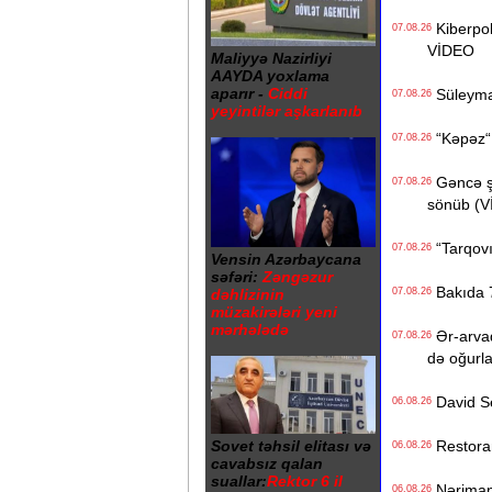
Kiberpoli
07.08.26
VİDEO
Maliyyə Nazirliyi
AAYDA yoxlama
aparır -
Ciddi
Süleyman
07.08.26
yeyintilər aşkarlanıb
“Kəpəz“ H
07.08.26
Gəncə şəh
07.08.26
sönüb (
“Tarqovı
07.08.26
Vensin Azərbaycana
səfəri:
Zəngəzur
Bakıda 7
dəhlizinin
07.08.26
müzakirələri yeni
mərhələdə
Ər-arvad
07.08.26
də oğurl
David Se
06.08.26
Sovet təhsil elitası və
Restoranı
06.08.26
cavabsız qalan
suallar:
Rektor 6 il
Nərimanov
06.08.26