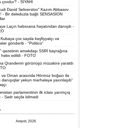
 çoxdur? - SİYAHI
Velosipedlər Azərbaycana hansı
udi David Seliverstov" Kazım Abbasov
lkələrdən və neçəyə gətirilib -
Siyahı
ı! - Bir dələduzla bağlı SENSASİON
llar
Pərvin Abıyeva son görünüşü diqqət
yə Laçın həbsxana həyatından danışdı -
EO
əkdi -
FOTOLAR
Kubaya çox sayda kəşfiyyatçı və
Bakıda 70 min manatlıq naqil
tələr göndərib - “Politico“
oğurlayan şəxs tutuldu -
VİDEO
” qəzetinin əməkdaşı SSRİ bayrağına
 həbs edildi - FOTO
amir Şərifova yeni vəzifə verildi -
na Qrandenin görünüşü müzakirə yaratdı
Prezident Sərəncam imzaladı
OTO
n və Oman arasında Hörmüz boğazı ilə
ovuzda qadın qətlə yetirildi -
Şübhəli
ı danışıqlar yekun mərhələyə yaxınlaşıb“
qardaşı oğludur
aqçı
nistan parlamentinin ilk iclası yarımçıq
9 dərəcə isti olacaq -
Sabaha olan
ı - Sədr seçilə bilmədi
hava proqnozu
V
rezident bu səfirlərin yerini dəyişdi -
Sərəncam
Avqust, 2026