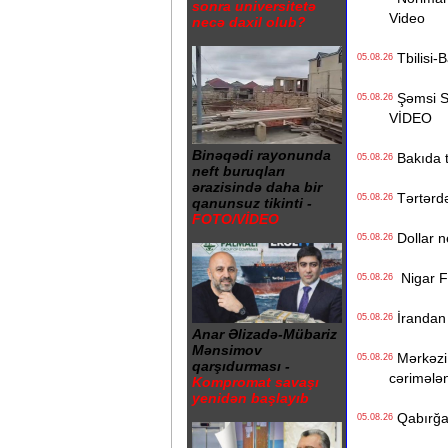
sonra universitetə
Video
necə daxil olub?
Tbilisi-B
05.08.26
Şəmsi Sə
05.08.26
VİDEO
Binəqədi rayonunda
Bakıda ti
05.08.26
neft buruqları
ərazisində daha bir
Tərtərdə 
05.08.26
qanunsuz tikinti -
FOTO/VİDEO
Dollar n
05.08.26
Nigar Fər
05.08.26
İrandan B
05.08.26
Anar Əlizadə-Mübariz
Mənsimov
Mərkəzi 
05.08.26
qarşıdurması -
cərimələ
Kompromat savaşı
yenidən başlayıb
Qabırğası
05.08.26