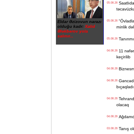
Saatlıdak
05.08.26
təcavüzk
“Övladlar
Eldar Əzizovun narazı
05.08.26
olduğu kadr:
Xalid
minlik də
Ələkbərov yola
salınır...
Tanınmış 
05.08.26
11 nəfərl
04.08.26
keçirilib
Biznesme
04.08.26
Gəncədə k
04.08.26
bıçaqladı
Tehranda
04.08.26
olacaq
Ağdamdak
04.08.26
Tanış olm
03.08.26