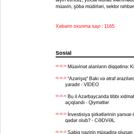
müavin, şöbə müdirləri, sektor rəhbər
Xəbərin oxunma sayı : 1165
Sosial
Müavinət alanların diqqətinə: Ki
06.08.26
“Azərişıq“ Bakı və ətraf ərazilə
06.08.26
yaradır - VİDEO
Bu il Azərbaycanda tibbi xidmət
06.08.26
açıqlandı - Qiymətlər
İnvestisiya şirkətlərinin yanvar-
06.08.26
qədər olub? - CƏDVƏL
Sabiq nazirin müsadirə olunan ə
06.08.26