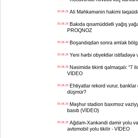
Ali Məhkəmənin hakimi təqaüdə
05.08.26
Bakıda qısamüddətli yağış yağa
05.08.26
PROQNOZ
Boşandıqdan sonra əmlak bölgü
05.08.26
Yeni hərbi obyektlər istifadəyə
05.08.26
Nəsimidə tikinti qalmaqalı: “7 ildi
05.08.26
VİDEO
Ehtiyatlar rekord vurur, banklar q
05.08.26
düşmür?
Məşhur stadion baxımsız vəziyy
05.08.26
basıb (VİDEO)
Ağdam-Xankəndi dəmir yolu və
05.08.26
avtomobil yolu tikilir - VİDEO