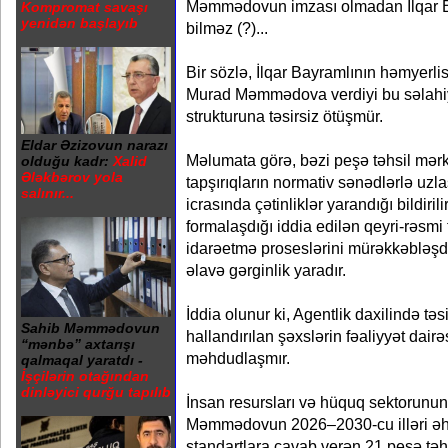
Məmmədovun imzası olmadan İlqar Ba
Kompromat savaşı
yenidən başlayıb
bilməz (?)...
Bir sözlə, İlqar Bayramlının həmyerlis
Murad Məmmədova verdiyi bu səlahiy
strukturuna təsirsiz ötüşmür.
Eldar Əzizovun narazı
Məlumata görə, bəzi peşə təhsil mərkə
olduğu kadr:
Xalid
Ələkbərov yola
tapşırıqların normativ sənədlərlə uzl
salınır...
icrasında çətinliklər yarandığı bildirili
formalaşdığı iddia edilən qeyri-rəsmi
idarəetmə proseslərini mürəkkəbləşdi
əlavə gərginlik yaradır.
İddia olunur ki, Agentlik daxilində təsi
Sahib Məmmədovun
hallandırılan şəxslərin fəaliyyət dairə
“mənbə” axtarışı
məhdudlaşmır.
qalmaqal yaratdı -
İşçilərin otağından
dinləyici qurğu tapılıb
İnsan resursları və hüquq sektorunu
Məmmədovun 2026–2030-cu illəri əh
standartlara cavab verən 21 peşə təhsi