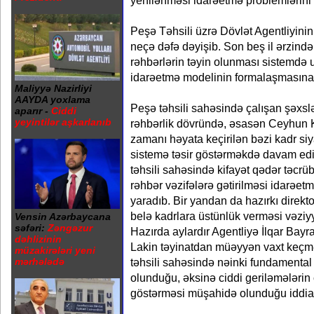
yenilənməsi idarəetmə problemlərini
Peşə Təhsili üzrə Dövlət Agentliyinin 
neçə dəfə dəyişib. Son beş il ərzində
rəhbərlərin təyin olunması sistemdə 
idarəetmə modelinin formalaşmasına
Maliyyə Nazirliyi
AAYDA yoxlama
Peşə təhsili sahəsində çalışan şəxslər
aparır -
Ciddi
yeyintilər aşkarlanıb
rəhbərlik dövründə, əsasən Ceyhun 
zamanı həyata keçirilən bəzi kadr siy
sistemə təsir göstərməkdə davam edir
təhsili sahəsində kifayət qədər təcrü
rəhbər vəzifələrə gətirilməsi idarəetm
yaradıb. Bir yandan da hazırkı direkt
belə kadrlara üstünlük verməsi vəziyy
Vensin Azərbaycana
səfəri:
Zəngəzur
Hazırda aylardır Agentliyə İlqar Bayram
dəhlizinin
Lakin təyinatdan müəyyən vaxt keç
müzakirələri yeni
təhsili sahəsində nəinki fundamental d
mərhələdə
olunduğu, əksinə ciddi geriləmələrin
göstərməsi müşahidə olunduğu iddia e