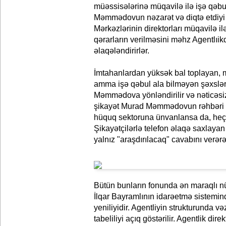
müəssisələrinə müqavilə ilə işə qəb
Məmmədovun nəzarət və diqtə etdiyi 
Mərkəzlərinin direktorları müqavilə il
qərarların verilməsini məhz Agentlıik
əlaqələndirirlər.
İmtahanlardan yüksək bal toplayan,
amma işə qəbul ala bilməyən şəxslər
Məmmədova yönləndirilir və nəticəsiz 
şikayət Murad Məmmədovun rəhbəri o
hüquq sektoruna ünvanlansa da, heç b
Şikayətçilərlə telefon əlaqə saxla
yalnız "araşdırılacaq" cavabını verərə
Bütün bunların fonunda ən maraqlı nüa
İlqar Bayramlının idarəetmə sistemi
yeniliyidir. Agentliyin strukturunda və
tabeliliyi açıq göstərilir. Agentlik dir