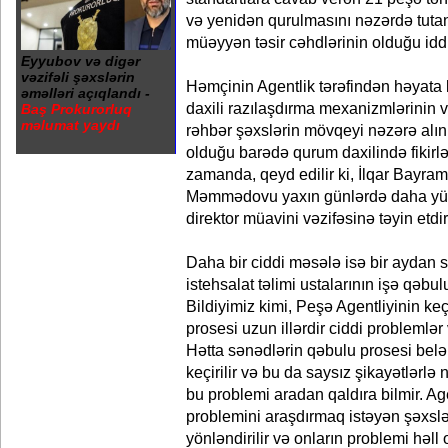
və yenidən qurulmasını nəzərdə tuta
müəyyən təsir cəhdlərinin olduğu iddi
Eyyubov və digər
vəzifəli şəxslərin
Həmçinin Agentlik tərəfindən həyata k
əməlləri açıqlandı -
daxili razılaşdırma mexanizmlərinin 
Baş Prokurorluq
məlumat yaydı
rəhbər şəxslərin mövqeyi nəzərə alın
olduğu barədə qurum daxilində fikirl
zamanda, qeyd edilir ki, İlqar Bayram
Məmmədovu yaxın günlərdə daha yük
direktor müavini vəzifəsinə təyin etdir
Daha bir ciddi məsələ isə bir aydan 
istehsalat təlimi ustalarının işə qəbulu
Bildiyimiz kimi, Peşə Agentliyinin keç
prosesi uzun illərdir ciddi problemlər 
Hətta sənədlərin qəbulu prosesi belə 
keçirilir və bu da saysız şikayətlərlə nə
bu problemi aradan qaldıra bilmir. Ag
problemini araşdırmaq istəyən şəx
yönləndirilir və onların problemi həll