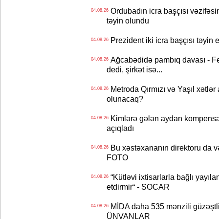
Ordubadın icra başçısı vəzifəsin
04.08.26
təyin olundu
Prezident iki icra başçısı təyi
04.08.26
Ağcabədidə pambıq davası - Fe
04.08.26
dedi, şirkət isə...
Metroda Qırmızı və Yaşıl xətlər a
04.08.26
olunacaq?
Kimlərə gələn aydan kompensas
04.08.26
açıqladı
Bu xəstəxananın direktoru da və
04.08.26
FOTO
“Kütləvi ixtisarlarla bağlı yayıla
04.08.26
etdirmir“ - SOCAR
MİDA daha 535 mənzili güzəştli şə
04.08.26
ÜNVANLAR