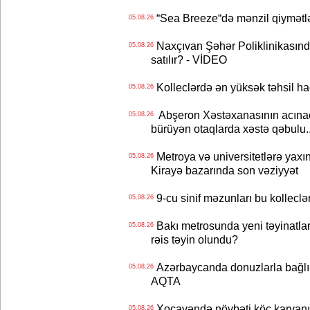
“Sea Breeze“də mənzil qiymətlər
05.08.26
Naxçıvan Şəhər Poliklinikasında
05.08.26
satılır? - VİDEO
Kolleclərdə ən yüksək təhsil haq
05.08.26
Abşeron Xəstəxanasının acınaca
05.08.26
bürüyən otaqlarda xəstə qəbulu..
Metroya və universitetlərə yaxın
05.08.26
Kirayə bazarında son vəziyyət
9-cu sinif məzunları bu kolleclə
05.08.26
Bakı metrosunda yeni təyinatlar
05.08.26
rəis təyin olundu?
Azərbaycanda donuzlarla bağlı m
05.08.26
AQTA
Xocavəndə növbəti köç karvanı
05.08.26