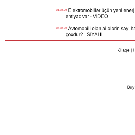
Elektromobillər üçün yeni ener
04.08.26
ehtiyac var - VİDEO
Avtomobili olan ailələrin sayı 
03.08.26
çoxdur? - SİYAHI
Əlaqə
|
Buy 