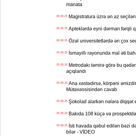
manata
Magistratura üzrə ən az seçilən 
06.08.26
Apteklərdə eyni dərman fərqli q
06.08.26
Özəl universitetlərdə ən çox seç
06.08.26
İsmayıllı rayonunda mal əti ba
05.08.26
Metrodakı təmirə görə bu qədər 
05.08.26
açıqlandı
Ana xəstədirsə, körpəni əmizdir
05.08.26
Mütəxəssisindən cavab
Şokolad alarkən nələrə diqqət 
05.08.26
Bakıda 108 küçə və prospektdə 
05.08.26
İsti havada qəbul edilən bəzi d
05.08.26
bilər - VİDEO