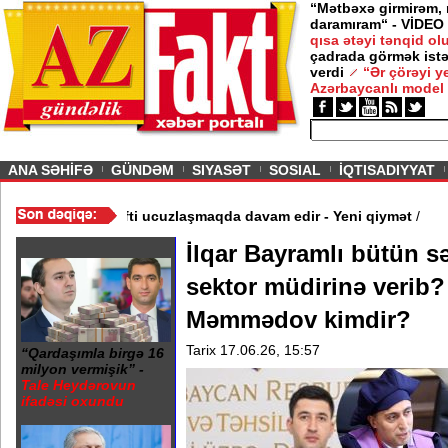
“Mətbəxə girmirəm,
daramıram“ - VİDEO
qısa ətəyi tənqid o
çadrada görmək istə
verdi
“Ər çörəyi 
Azərbaycanlı model
ious
ANA SƏHİFƏ
GÜNDƏM
SIYASƏT
SOSIAL
İQTISADIYYAT
dı - Video
/
Azərbaycan nefti ucuzlaşmaqda davam edir - Yeni qiy
İlqar Bayramlı bütün sə
sektor müdirinə verib?
Məmmədov kimdir?
Tarix 17.06.26, 15:57
“Qardaşımla birgə 16
milyon vermişik” -
Tale Heydərovun
ifadəsi oxundu