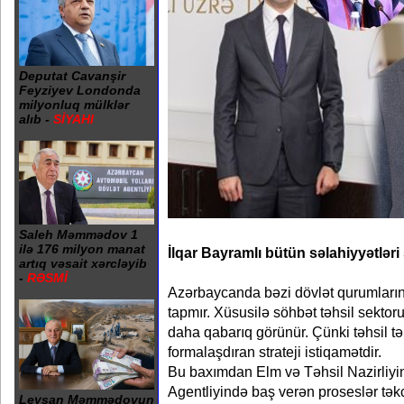
Deputat Cavanşir
Feyziyev Londonda
milyonluq mülklər
alıb -
SİYAHI
Saleh Məmmədov 1
ilə 176 milyon manat
İlqar Bayramlı bütün səlahiyyətləri
artıq vəsait xərcləyib
-
RƏSMİ
Azərbaycanda bəzi dövlət qurumlarının
tapmır. Xüsusilə söhbət təhsil sekt
daha qabarıq görünür. Çünki təhsil tə
formalaşdıran strateji istiqamətdir.
Bu baxımdan Elm və Təhsil Nazirliyin
Agentliyində baş verən proseslər təkc
Leysan Məmmədovun