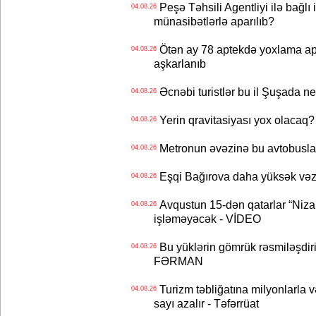
Peşə Təhsili Agentliyi ilə bağlı i
04.08.26
münasibətlərlə aparılıb?
Ötən ay 78 aptekdə yoxlama apa
04.08.26
aşkarlanıb
Əcnəbi turistlər bu il Şuşada ne
04.08.26
Yerin qravitasiyası yox olaca
04.08.26
Metronun əvəzinə bu avtobuslar
04.08.26
Eşqi Bağırova daha yüksək vəzifə
04.08.26
Avqustun 15-dən qatarlar “Niza
04.08.26
işləməyəcək - VİDEO
Bu yüklərin gömrük rəsmiləşdiri
04.08.26
FƏRMAN
Turizm təbliğatına milyonlarla və
04.08.26
sayı azalır - Təfərrüat