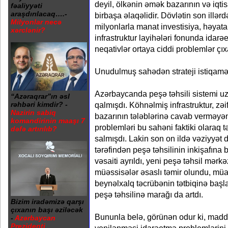
deyil, ölkənin əmək bazarının və iqtis
fəaliyyəti
araşdırılacaq….-
birbaşa əlaqəlidir. Dövlətin son illərd
Milyonlar necə
milyonlarla manat investisiya, həyata 
xərclənir?
infrastruktur layihələri fonunda idarə
neqativlər ortaya ciddi problemlər çıx
Unudulmuş sahədən strateji istiqamə
Azərbaycanda peşə təhsili sistemi uz
“Azəraqrar”ın əsl
rəhbəri kimdir? -
qalmışdı. Köhnəlmiş infrastruktur, z
Nazirin sabiq
bazarının tələblərinə cavab verməyən
komandirinin maaşı 7
problemləri bu sahəni faktiki olaraq 
dəfə artırılıb?
salmışdı. Lakin son on ildə vəziyyət
tərəfindən peşə təhsilinin inkişafın
vəsaiti ayrıldı, yeni peşə təhsil mərk
müəssisələr əsaslı təmir olundu, müas
beynəlxalq təcrübənin tətbiqinə başla
peşə təhsilinə marağı da artdı.
Bizim iradəmizə qarşı
çıxanın başı əziləcək
Bununla belə, görünən odur ki, maddi
-
Azərbaycan
Prezidenti