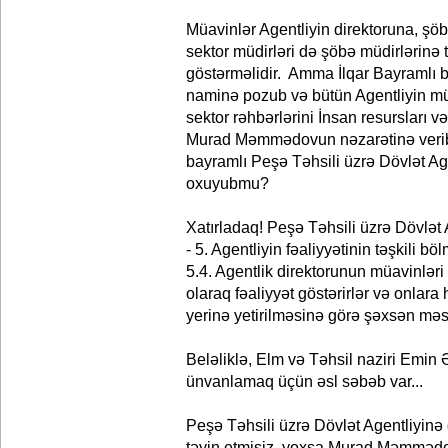
Müavinlər Agentliyin direktoruna, şöb
sektor müdirləri də şöbə müdirlərinə t
göstərməlidir. Amma İlqar Bayraml
naminə pozub və bütün Agentliyin mü
sektor rəhbərlərini İnsan resursları 
Murad Məmmədovun nəzarətinə verib.
bayramlı Peşə Təhsili üzrə Dövlət Ag
oxuyubmu?
Xatırladaq! Peşə Təhsili üzrə Dövlət
- 5. Agentliyin fəaliyyətinin təşkili böl
5.4. Agentlik direktorunun müavinlər
olaraq fəaliyyət göstərirlər və onlara
yerinə yetirilməsinə görə şəxsən məsu
Beləliklə, Elm və Təhsil naziri Emin
ünvanlamaq üçün əsl səbəb var...
Peşə Təhsili üzrə Dövlət Agentliyinə 
təyin etmisiz, yoxsa Murad Məmmədov