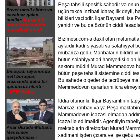
Peşə təhsili spesifik sahədir və onun
Sovet təhsil elitası və
üçün təkcə inzibati idarəçilik deyil,
cavabsız qalan
bilikləri vacibdir. İlqar Bayramlı isə 
suallar:
Rektor 6 il
yenidir və bu da özünün ciddi fəsadlar
sonra universitetə
necə daxil olub?
Bizimesr.com-a daxil olan məlumatlar
aylardır kadr siyasəti və səlahiyyət b
mübarizə gedir. Mənbələrin bildirdiyi
bütün səlahiyyətləri həmyerlisi olan 
sektoru müdiri Murad Məmmədova hə
Binəqədi rayonunda
bütün peşə təhsili sisteminə ciddi tə
neft buruqları
Bu sahədə o qədər də təcrübəyə ma
ərazisində daha bir
qanunsuz tikinti -
Məmmədovun qərarlarını icra etməyi
FOTO/VİDEO
İddia olunur ki, İlqar Bayramlının tapş
Mərkəzi rəhbəri və ya Peşə məktəbin
Məmmədovun icazəsi olmadan addım 
icazə ilə edilməlidir. Agentliyin tabel
Anar Əlizadə-Mübariz
məktəblərin direktorları Murad Məm
Mənsimov
xadiməni işdən çıxara və işə qəbul 
qarşıdurması -