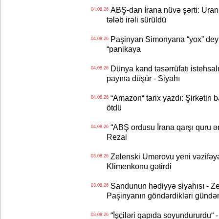
ABŞ-dan İrana nüvə şərti: Uran eh
04.08.26
tələb irəli sürüldü
Paşinyan Simonyana “yox” deyib
04.08.26
“panikaya
Dünya kənd təsərrüfatı istehsalı
04.08.26
payına düşür - Siyahı
“Amazon“ tarix yazdı: Şirkətin ba
04.08.26
ötdü
“ABŞ ordusu İrana qarşı quru əmə
04.08.26
Rezai
Zelenski Umerovu yeni vəzifəyə t
03.08.26
Klimenkonu gətirdi
Sandunun hədiyyə siyahısı - Ze
03.08.26
Paşinyanın göndərdikləri gündə
“İşçiləri qapıda soyundururdu“ - 
03.08.26