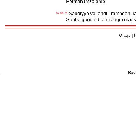
Fərman imzalanıb
Səudiyyə vəliəhdi Trampdan İran
02.08.26
Şənbə günü edilən zəngin məqs
Əlaqə
|
Buy 