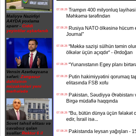
Trampın 400 milyonluq layihəsinin
07.08.26
Məhkəmə tərəfindən
Maliyyə Nazirliyi
AAYDA yoxlama
aparır -
Ciddi
Rusiya NATO ölkəsinə hücum edə
07.08.26
yeyintilər aşkarlanıb
Journal”
“Məkkə sazişi sülhün təmin olu
07.08.26
ölkələr üçün açıqdır“ - Ərdoğan
“Yunanıstanın Egey planı birtərə
07.08.26
Vensin Azərbaycana
Putin hakimiyyətini qorumaq tapş
səfəri:
Zəngəzur
07.08.26
dəhlizinin
elitasında FSB xofu
müzakirələri yeni
mərhələdə
Pakistan, Səudiyyə Ərəbistanı v
07.08.26
Birgə müdafiə haqqında
“Bu, bütün dünya üçün fəlakət o
07.08.26
edir, İsrail isə...
Sovet təhsil elitası və
cavabsız qalan
Pakistanda leysan yağışları - 1
07.08.26
suallar:
Rektor 6 il