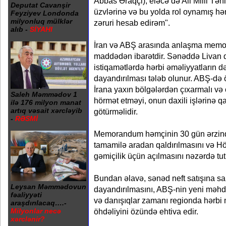
Abbas Əraqçi), eləcə də Ali Milli Təh
Deputat Cavanşir
üzvlərinə və bu yolda rol oynamış hə
Feyziyev Londonda
milyonluq mülklər
zəruri hesab edirəm".
alıb -
SİYAHI
İran və ABŞ arasında anlaşma memo
maddədən ibarətdir. Sənəddə Livan d
istiqamətlərdə hərbi əməliyyatların d
dayandırılması tələb olunur. ABŞ-də
İrana yaxın bölgələrdən çıxarmalı və
Saleh Məmmədov 1
hörmət etməyi, onun daxili işlərinə
ilə 176 milyon manat
artıq vəsait xərcləyib
götürməlidir.
-
RƏSMİ
Memorandum həmçinin 30 gün ərzind
tamamilə aradan qaldırılmasını və H
gəmiçilik üçün açılmasını nəzərdə tut
Bundan əlavə, sənəd neft satışına sa
Leysan Məmmədovun
dayandırılmasını, ABŞ-nin yeni məhd
fəaliyyəti
və danışıqlar zamanı regionda hərb
araşdırılacaq….-
öhdəliyini özündə ehtiva edir.
Milyonlar necə
xərclənir?