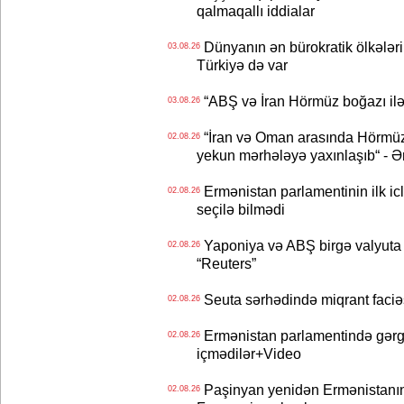
qalmaqallı iddialar
Dünyanın ən bürokratik ölkələri
03.08.26
Türkiyə də var
“ABŞ və İran Hörmüz boğazı ilə b
03.08.26
“İran və Oman arasında Hörmüz b
02.08.26
yekun mərhələyə yaxınlaşıb“ - Ə
Ermənistan parlamentinin ilk icl
02.08.26
seçilə bilmədi
Yaponiya və ABŞ birgə valyuta 
02.08.26
“Reuters”
Seuta sərhədində miqrant faciəsi
02.08.26
Ermənistan parlamentində gərgi
02.08.26
içmədilər+Video
Paşinyan yenidən Ermənistanın B
02.08.26