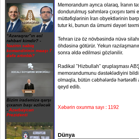
Memorandum ayrıca olaraq, İranın təx
dondurulmuş səhmlərə çıxışını təmi 
müttəfiqlərinin İran obyektlərinin bər
tutur ki, bunun da ümumi dəyəri təxmi
“Azəraqrar”ın əsl
Tehran izə öz növbəsində nüvə silah
rəhbəri kimdir? -
öhdəsinə götürür. Yekun razılaşmanı
Nazirin sabiq
komandirinin maaşı 7
sonra əldə edilməsi gözlənilir.
dəfə artırılıb?
Radikal "Hizbullah" qruplaşması ABŞ
memorandumunu dəstəklədiyini bildir
olmaqla, bütün cəbhələrdə hərtərəfl
qeyd edib.
Bizim iradəmizə qarşı
çıxanın başı əziləcək
Xəbərin oxunma sayı : 1192
-
Azərbaycan
Prezidenti
Dünya