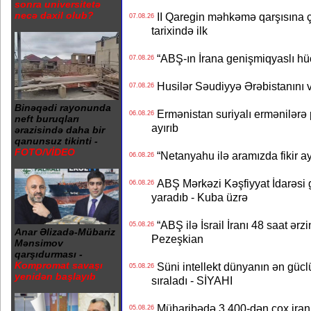
sonra universitetə
necə daxil olub?
II Qaregin məhkəmə qarşısına çı
07.08.26
tarixində ilk
“ABŞ-ın İrana genişmiqyaslı hüc
07.08.26
Husilər Səudiyyə Ərəbistanını vu
07.08.26
Binəqədi rayonunda
Ermənistan suriyalı ermənilərə p
06.08.26
neft buruqları
ayırıb
ərazisində daha bir
qanunsuz tikinti -
FOTO/VİDEO
“Netanyahu ilə aramızda fikir ayr
06.08.26
ABŞ Mərkəzi Kəşfiyyat İdarəsi g
06.08.26
yaradıb - Kuba üzrə
“ABŞ ilə İsrail İranı 48 saat ərzi
05.08.26
Anar Əlizadə-Mübariz
Pezeşkian
Mənsimov
qarşıdurması -
Kompromat savaşı
Süni intellekt dünyanın ən güclü
05.08.26
yenidən başlayıb
sıraladı - SİYAHI
Müharibədə 3 400-dən çox iranl
05.08.26