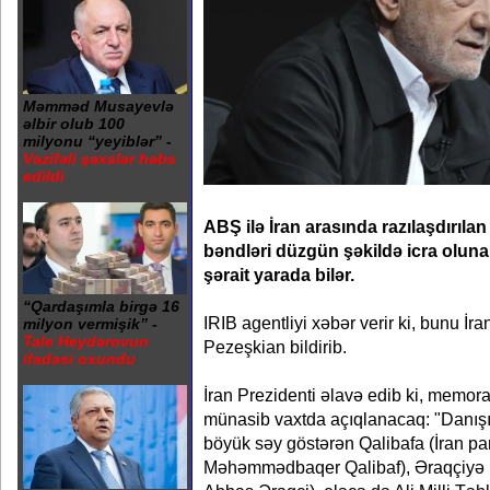
Məmməd Musayevlə
əlbir olub 100
milyonu “yeyiblər” -
Vəzifəli şəxslər həbs
edildi
ABŞ ilə İran arasında razılaşdır
bəndləri düzgün şəkildə icra oluna
şərait yarada bilər.
“Qardaşımla birgə 16
IRIB agentliyi xəbər verir ki, bunu İr
milyon vermişik” -
Tale Heydərovun
Pezeşkian bildirib.
ifadəsi oxundu
İran Prezidenti əlavə edib ki, memor
münasib vaxtda açıqlanacaq: "Danışıq
böyük səy göstərən Qalibafa (İran pa
Məhəmmədbaqer Qalibaf), Əraqçiyə (İr