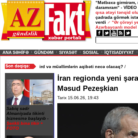
“Mətbəxə girmirəm,
daramıram“ - VİDEO
qısa ətəyi tənqid o
çadrada görmək istə
verdi
“Ər çörəyi 
Azərbaycanlı model
ious
ANA SƏHİFƏ
GÜNDƏM
SIYASƏT
SOSIAL
İQTISADIYYAT
 3 məktəb bağlandı - Şagird və müəllimlərin aqibəti necə olacaq?
İran regionda yeni şərai
Məsud Pezeşkian
Tarix 15.06.26, 19:43
Sabiq sədr
Almaniyada tikinti
biznesinə başlayıb -
Şərikli bina tikir +
FOTO