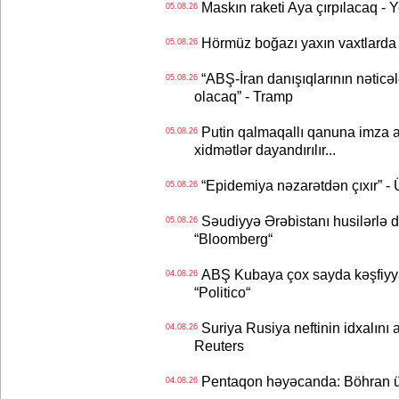
Maskın raketi Aya çırpılacaq - 
05.08.26
Hörmüz boğazı yaxın vaxtlarda 
05.08.26
“ABŞ-İran danışıqlarının nəticə
05.08.26
olacaq” - Tramp
Putin qalmaqallı qanuna imza at
05.08.26
xidmətlər dayandırılır...
“Epidemiya nəzarətdən çıxır” -
05.08.26
Səudiyyə Ərəbistanı husilərlə da
05.08.26
“Bloomberg“
ABŞ Kubaya çox sayda kəşfiyyatç
04.08.26
“Politico“
Suriya Rusiya neftinin idxalını 
04.08.26
Reuters
Pentaqon həyəcanda: Böhran ü
04.08.26