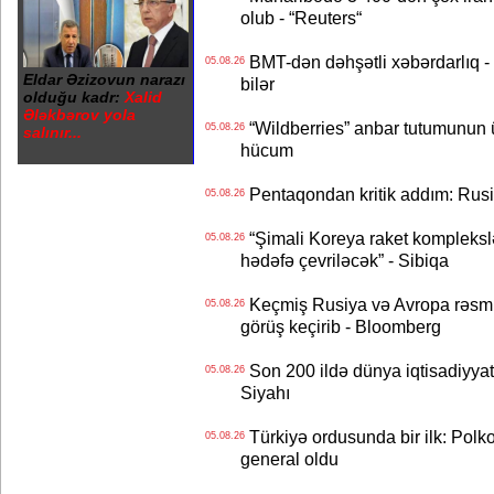
olub - “Reuters“
BMT-dən dəhşətli xəbərdarlıq - 
05.08.26
Eldar Əzizovun narazı
bilər
olduğu kadr:
Xalid
Ələkbərov yola
“Wildberries” anbar tutumunun üçd
05.08.26
salınır...
hücum
Pentaqondan kritik addım: Rusiy
05.08.26
“Şimali Koreya raket kompleksl
05.08.26
hədəfə çevriləcək” - Sibiqa
Keçmiş Rusiya və Avropa rəsmilə
05.08.26
görüş keçirib - Bloomberg
Son 200 ildə dünya iqtisadiyyatın
05.08.26
Siyahı
Türkiyə ordusunda bir ilk: Polk
05.08.26
general oldu