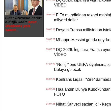
DÇ-2026: İspaniya yığma koman
VİDEO
FIFA mundialdan rekord məbləğd
19.07.26
Eldar Əzizovun narazı
milyard dollar
olduğu kadr:
Xalid
Ələkbərov yola
Deşam Fransa millisindən istef
salınır...
19.07.26
Mbappe Messini geridə qoydu: 
19.07.26
DÇ-2026: İngiltərə-Fransa oyun
19.07.26
VİDEO
“Neftçi“ onu UEFA siyahısına sal
17.07.26
Bakıya gələcək
Konfrans Liqası: “Zirə“ darmad
16.07.26
Haalandın Dünya Kubokundan q
14.07.26
FOTO
Nihat Kahveci saxlanıldı - Keç
14.07.26