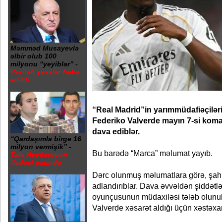
Məmməd Musayevlə
əlbir olub 100
milyonu “yeyiblər” -
Vəzifəli şəxslər həbs
edildi
“Real Madrid”in yarımmüdafiəçilər
Federiko Valverde mayın 7-si kom
dava ediblər.
“Qardaşımla birgə 16
milyon vermişik” -
Bu barədə “Marca” məlumat yayıb.
Tale Heydərovun
ifadəsi oxundu
Dərc olunmuş məlumatlara görə, şahi
adlandırıblar. Dava əvvəldən şiddət
oyunçusunun müdaxiləsi tələb olunu
Valverde xəsarət aldığı üçün xəstəxa