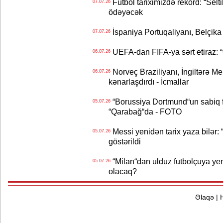
Futbol tariximizdə rekord: “Selt
07.07.26
ödəyəcək
İspaniya Portuqaliyanı, Belçika
07.07.26
UEFA-dan FIFA-ya sərt etiraz: “Q
06.07.26
Norveç Braziliyanı, İngiltərə M
06.07.26
kənarlaşdırdı - İcmallar
“Borussiya Dortmund“un sabiq 
05.07.26
“Qarabağ“da - FOTO
Messi yenidən tarix yaza bilər: “
05.07.26
göstərildi
“Milan“dan ulduz futbolçuya yeni 
05.07.26
olacaq?
Əlaqə
|