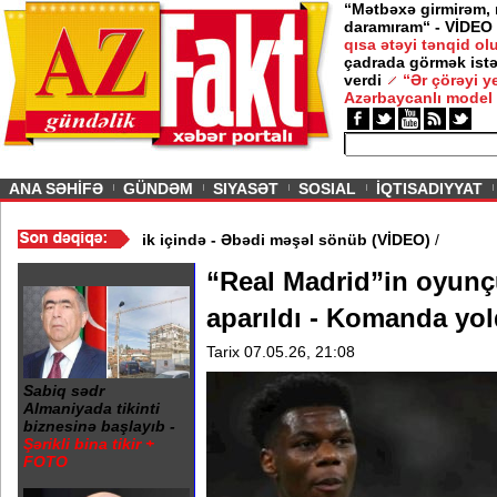
“Mətbəxə girmirəm,
daramıram“ - VİDEO
qısa ətəyi tənqid o
çadrada görmək istə
verdi
“Ər çörəyi 
Azərbaycanlı model
ious
ANA SƏHİFƏ
GÜNDƏM
SIYASƏT
SOSIAL
İQTISADIYYAT
ə 20 Yanvar abidəsi zibillik içində - Əbədi məşəl sönüb (VİDEO)
/
“Real Madrid”in oyun
aparıldı - Komanda yol
Tarix 07.05.26, 21:08
Sabiq sədr
Almaniyada tikinti
biznesinə başlayıb -
Şərikli bina tikir +
FOTO