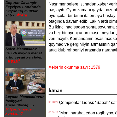
Deputat Cavanşir
Nəşr mənbələrə istinadən xəbər verir
Feyziyev Londonda
başlayıb. Oyun zamanı qayda pozun
milyonluq mülklər
oyunçular bir-birini itələməyə başla
alıb -
SİYAHI
otağında davam edib. Lakin ardı olma
Bu ikinci hadisədən sonra soyunma ota
və heç bir oyunçunun məşq meydança
verilməyib. Komandanın əsas məqsəd
qoymaq və gərginliyin artmasının qar
Saleh Məmmədov 1
artıq klub rəhbərliyi arasında narahat
ilə 176 milyon manat
artıq vəsait xərcləyib
-
RƏSMİ
Xəbərin oxunma sayı : 1579
İdman
Leysan Məmmədovun
fəaliyyəti
Çempionlar Liqası: “Sabah“ səf
05.08.26
araşdırılacaq….-
Milyonlar necə
“Məni narahat edən rəqib yox, 
05.08.26
xərclənir?