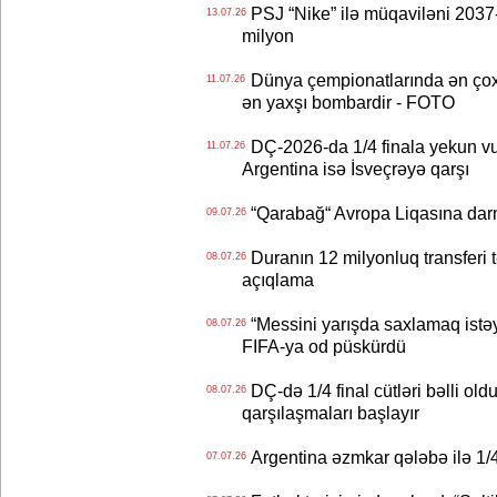
PSJ “Nike” ilə müqaviləni 2037-c
13.07.26
milyon
Dünya çempionatlarında ən çox q
11.07.26
ən yaxşı bombardir - FOTO
DÇ-2026-da 1/4 finala yekun vur
11.07.26
Argentina isə İsveçrəyə qarşı
“Qarabağ“ Avropa Liqasına dar
09.07.26
Duranın 12 milyonluq transferi t
08.07.26
açıqlama
“Messini yarışda saxlamaq istəyir
08.07.26
FIFA-ya od püskürdü
DÇ-də 1/4 final cütləri bəlli old
08.07.26
qarşılaşmaları başlayır
Argentina əzmkar qələbə ilə 1/4
07.07.26