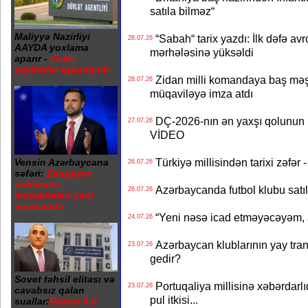
satıla bilməz“
Maliyyə Nazirliyi
“Sabah“ tarix yazdı: İlk dəfə av
28.07.26
AAYDA yoxlama
mərhələsinə yüksəldi
aparır -
Ciddi
yeyintilər aşkarlanıb
Zidan milli komandaya baş məşqçi
28.07.26
müqaviləyə imza atdı
DÇ-2026-nın ən yaxşı qolunun m
27.07.26
VİDEO
Türkiyə millisindən tarixi zəf
Vensin Azərbaycana
26.07.26
səfəri:
Zəngəzur
dəhlizinin
Azərbaycanda futbol klubu satıl
26.07.26
müzakirələri yeni
mərhələdə
“Yeni nəsə icad etməyəcəyəm, 
24.07.26
Azərbaycan klublarının yay transf
23.07.26
gedir?
Sovet təhsil elitası və
Portuqaliya millisinə xəbərdar
23.07.26
cavabsız qalan
pul itkisi...
suallar:
Rektor 6 il