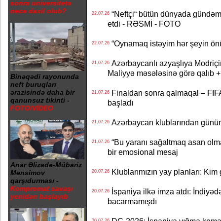
sonra universitetə
necə daxil olub?
“Neftçi“ bütün dünyada gündəm 
22.07.26
etdi - RƏSMİ - FOTO
“Oynamaq istəyim hər şeyin önü
22.07.26
Azərbaycanlı azyaşlıya Modriç
21.07.26
Maliyyə məsələsinə görə qalıb
Binəqədi rayonunda
neft buruqları
Finaldan sonra qalmaqal – FIFA 
ərazisində daha bir
21.07.26
qanunsuz tikinti -
başladı
FOTO/VİDEO
Azərbaycan klublarından günün t
21.07.26
“Bu yaranı sağaltmaq asan olm
21.07.26
bir emosional mesaj
Anar Əlizadə-Mübariz
Klublarımızın yay planları: Kim g
20.07.26
Mənsimov
qarşıdurması -
Kompromat savaşı
İspaniya ilkə imza atdı: İndiyəd
20.07.26
yenidən başlayıb
bacarmamışdı
20.07.26