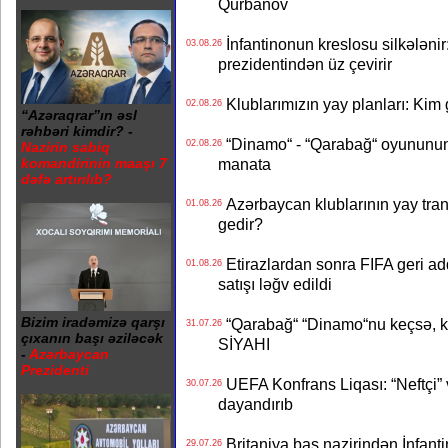
Qurbanov
İnfantinonun kreslosu silkələnir
03.08.26
prezidentindən üz çevirir
Klublarımızın yay planları: Kim g
02.08.26
“Azəraqrar”ın əsl
rəhbəri kimdir? -
“Dinamo“ - “Qarabağ“ oyununun bi
02.08.26
Nazirin sabiq
manata
komandirinin maaşı 7
dəfə artırılıb?
Azərbaycan klublarının yay transf
01.08.26
gedir?
Etirazlardan sonra FIFA geri ad
01.08.26
satışı ləğv edildi
Bizim iradəmizə qarşı
“Qarabağ“ “Dinamo“nu keçsə, kim
31.07.26
çıxanın başı əziləcək
SİYAHI
-
Azərbaycan
Prezidenti
UEFA Konfrans Liqası: “Neftçi” 
30.07.26
dayandırıb
Britaniya baş nazirindən İnfantin
29.07.26