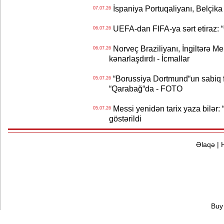
İspaniya Portuqaliyanı, Belçika
07.07.26
UEFA-dan FIFA-ya sərt etiraz: “Q
06.07.26
Norveç Braziliyanı, İngiltərə M
06.07.26
kənarlaşdırdı - İcmallar
“Borussiya Dortmund“un sabiq 
05.07.26
“Qarabağ“da - FOTO
Messi yenidən tarix yaza bilər: “
05.07.26
göstərildi
Əlaqə
|
Buy 