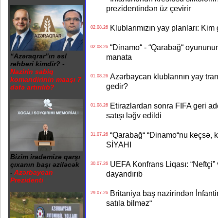
prezidentindən üz çevirir
Klublarımızın yay planları: Kim g
02.08.26
“Dinamo“ - “Qarabağ“ oyununun bi
02.08.26
“Azəraqrar”ın əsl
manata
rəhbəri kimdir? -
Nazirin sabiq
Azərbaycan klublarının yay transf
01.08.26
komandirinin maaşı 7
gedir?
dəfə artırılıb?
Etirazlardan sonra FIFA geri ad
01.08.26
satışı ləğv edildi
“Qarabağ“ “Dinamo“nu keçsə, kim
31.07.26
SİYAHI
Bizim iradəmizə qarşı
UEFA Konfrans Liqası: “Neftçi” 
çıxanın başı əziləcək
30.07.26
-
Azərbaycan
dayandırıb
Prezidenti
Britaniya baş nazirindən İnfantin
29.07.26
satıla bilməz“