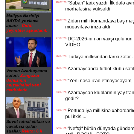
“Sabah“ tarix yazdı: İlk dəfə av
28.07.26
mərhələsinə yüksəldi
Maliyyə Nazirliyi
Zidan milli komandaya baş məşqçi
AAYDA yoxlama
28.07.26
aparır -
Ciddi
müqaviləyə imza atdı
yeyintilər aşkarlanıb
DÇ-2026-nın ən yaxşı qolunun m
27.07.26
VİDEO
Türkiyə millisindən tarixi zəf
26.07.26
Azərbaycanda futbol klubu satıl
26.07.26
Vensin Azərbaycana
səfəri:
Zəngəzur
dəhlizinin
“Yeni nəsə icad etməyəcəyəm, 
24.07.26
müzakirələri yeni
mərhələdə
Azərbaycan klublarının yay transf
23.07.26
gedir?
Portuqaliya millisinə xəbərdar
23.07.26
pul itkisi...
Sovet təhsil elitası və
cavabsız qalan
“Neftçi“ bütün dünyada gündəm 
22.07.26
suallar:
Rektor 6 il