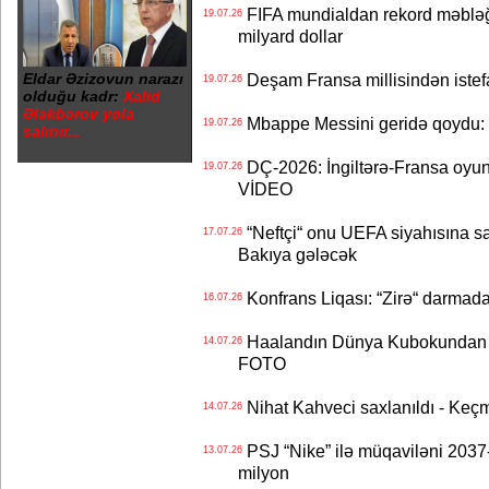
FIFA mundialdan rekord məbləğd
19.07.26
milyard dollar
Eldar Əzizovun narazı
Deşam Fransa millisindən istef
19.07.26
olduğu kadr:
Xalid
Ələkbərov yola
Mbappe Messini geridə qoydu: 
19.07.26
salınır...
DÇ-2026: İngiltərə-Fransa oyun
19.07.26
VİDEO
“Neftçi“ onu UEFA siyahısına sal
17.07.26
Bakıya gələcək
Konfrans Liqası: “Zirə“ darmad
16.07.26
Haalandın Dünya Kubokundan q
14.07.26
FOTO
Nihat Kahveci saxlanıldı - Keç
14.07.26
PSJ “Nike” ilə müqaviləni 2037-c
13.07.26
milyon