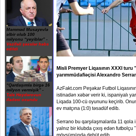
Məmməd Musayevlə
əlbir olub 100
milyonu “yeyiblər” -
Vəzifəli şəxslər həbs
edildi
Misli Premyer Liqasının XXXI turu
yarımmüdafiəçisi Alexandro Serra
“Qardaşımla birgə 16
AzFakt.com Peşəkar Futbol Liqasını
milyon vermişik” -
istinadən xəbər verir ki, ispaniyalı 
Tale Heydərovun
ifadəsi oxundu
Liqada 100-cü oyununu keçirib. Onun
ev matçına (1:0) təsadüf edib.
Serrano bu qarşılaşmalarda 11 qola 
yalnız bir klubda çıxış edən futbolç
mövsümündə debüt edib.