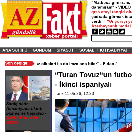
“Mətbəxə girmirəm,
daramıram“ - VİDEO
qısa ətəyi tənqid o
çadrada görmək istə
verdi
“Ər çörəyi 
Azərbaycanlı model
ious
ANA SƏHİFƏ
GÜNDƏM
SIYASƏT
SOSIAL
İQTISADIYYAT
inə oxşar anlaşma Qafqaz ölkələri ilə də imzalana bilər“ - Fidan
/
“Turan Tovuz“un futbo
- İkinci ispaniyalı
Tarix 11.05.26, 12:23
Sabiq sədr
Almaniyada tikinti
biznesinə başlayıb -
Şərikli bina tikir +
FOTO