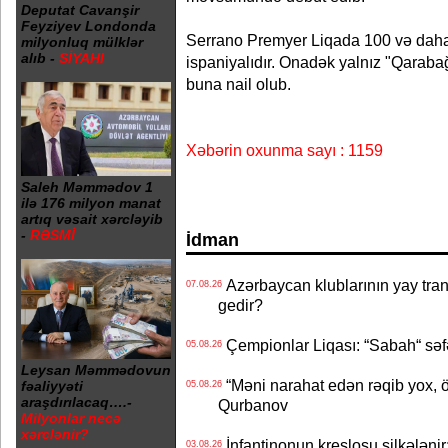
Deputat Cavanşir
Feyziyev Londonda
Serrano Premyer Liqada 100 və daha 
milyonluq mülklər
alıb -
SİYAHI
ispaniyalıdır. Onadək yalnız "Qaraba
buna nail olub.
Xəbərin oxunma sayı : 1159
Saleh Məmmədov 1
ilə 176 milyon manat
artıq vəsait xərcləyib
-
RƏSMİ
İdman
Azərbaycan klublarının yay transf
07.08.26
gedir?
Çempionlar Liqası: “Sabah“ səf
05.08.26
Leysan Məmmədovun
“Məni narahat edən rəqib yox, 
fəaliyyəti
05.08.26
araşdırılacaq….-
Qurbanov
Milyonlar necə
xərclənir?
İnfantinonun kreslosu silkələnir
03.08.26