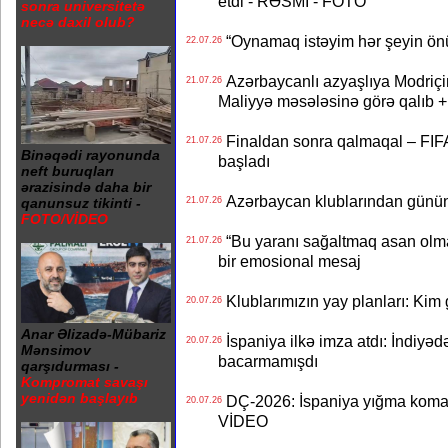
etdi - RƏSMİ - FOTO
sonra universitetə
necə daxil olub?
“Oynamaq istəyim hər şeyin önü
22.07.26
Azərbaycanlı azyaşlıya Modriç
21.07.26
Maliyyə məsələsinə görə qalıb
Finaldan sonra qalmaqal – FIFA 
21.07.26
Binəqədi rayonunda
başladı
neft buruqları
ərazisində daha bir
Azərbaycan klublarından günün t
21.07.26
qanunsuz tikinti -
FOTO/VİDEO
“Bu yaranı sağaltmaq asan olm
21.07.26
bir emosional mesaj
Klublarımızın yay planları: Kim g
20.07.26
Anar Əlizadə-Mübariz
İspaniya ilkə imza atdı: İndiyəd
20.07.26
Mənsimov
bacarmamışdı
qarşıdurması -
Kompromat savaşı
yenidən başlayıb
DÇ-2026: İspaniya yığma koman
20.07.26
VİDEO