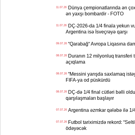
Dünya çempionatlarında ən çox q
11.07.26
ən yaxşı bombardir - FOTO
DÇ-2026-da 1/4 finala yekun vur
11.07.26
Argentina isə İsveçrəyə qarşı
“Qarabağ“ Avropa Liqasına dar
09.07.26
Duranın 12 milyonluq transferi t
08.07.26
açıqlama
“Messini yarışda saxlamaq istəyir
08.07.26
FIFA-ya od püskürdü
DÇ-də 1/4 final cütləri bəlli old
08.07.26
qarşılaşmaları başlayır
Argentina əzmkar qələbə ilə 1/4
07.07.26
Futbol tariximizdə rekord: “Selt
07.07.26
ödəyəcək