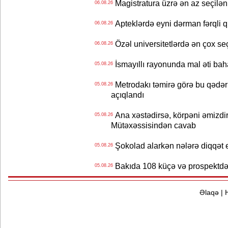
Magistratura üzrə ən az seçilən 
06.08.26
Apteklərdə eyni dərman fərqli q
06.08.26
Özəl universitetlərdə ən çox seç
06.08.26
İsmayıllı rayonunda mal əti ba
05.08.26
Metrodakı təmirə görə bu qədər 
05.08.26
açıqlandı
Ana xəstədirsə, körpəni əmizdir
05.08.26
Mütəxəssisindən cavab
Şokolad alarkən nələrə diqqət 
05.08.26
Bakıda 108 küçə və prospektdə 
05.08.26
Əlaqə
|