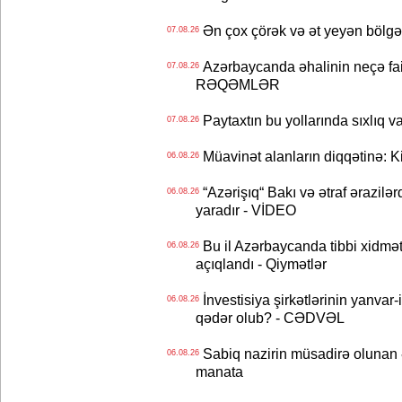
Ən çox çörək və ət yeyən bölgə
07.08.26
Azərbaycanda əhalinin neçə faizi 
07.08.26
RƏQƏMLƏR
Paytaxtın bu yollarında sıxlıq v
07.08.26
Müavinət alanların diqqətinə: Ki
06.08.26
“Azərişıq“ Bakı və ətraf ərazilə
06.08.26
yaradır - VİDEO
Bu il Azərbaycanda tibbi xidmət
06.08.26
açıqlandı - Qiymətlər
İnvestisiya şirkətlərinin yanvar-
06.08.26
qədər olub? - CƏDVƏL
Sabiq nazirin müsadirə olunan ə
06.08.26
manata