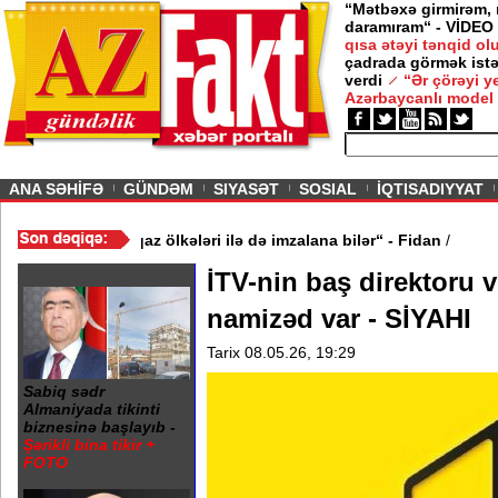
“Mətbəxə girmirəm,
daramıram“ - VİDEO
qısa ətəyi tənqid o
çadrada görmək istə
verdi
“Ər çörəyi 
Azərbaycanlı model
ious
ANA SƏHİFƏ
GÜNDƏM
SIYASƏT
SOSIAL
İQTISADIYYAT
işinə oxşar anlaşma Qafqaz ölkələri ilə də imzalana bilər“ - Fidan
İTV-nin baş direktoru v
namizəd var - SİYAHI
Tarix 08.05.26, 19:29
Sabiq sədr
Almaniyada tikinti
biznesinə başlayıb -
Şərikli bina tikir +
FOTO