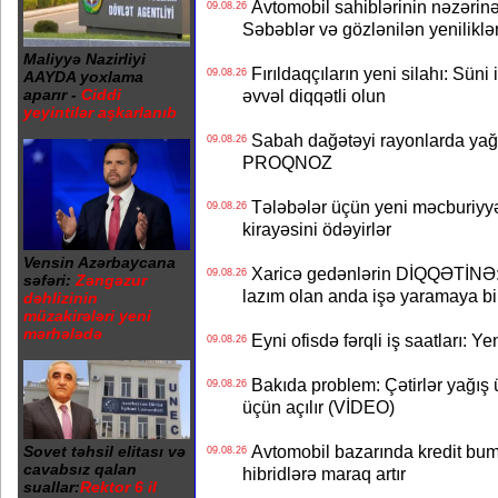
Avtomobil sahiblərinin nəzərinə
09.08.26
Səbəblər və gözlənilən yeniliklə
Maliyyə Nazirliyi
Fırıldaqçıların yeni silahı: Süni 
09.08.26
AAYDA yoxlama
aparır -
Ciddi
əvvəl diqqətli olun
yeyintilər aşkarlanıb
Sabah dağətəyi rayonlarda yağı
09.08.26
PROQNOZ
Tələbələr üçün yeni məcburiyyə
09.08.26
kirayəsini ödəyirlər
Vensin Azərbaycana
Xaricə gedənlərin DİQQƏTİNƏ: 
09.08.26
səfəri:
Zəngəzur
lazım olan anda işə yaramaya bi
dəhlizinin
müzakirələri yeni
mərhələdə
Eyni ofisdə fərqli iş saatları: 
09.08.26
Bakıda problem: Çətirlər yağış 
09.08.26
üçün açılır (VİDEO)
Avtomobil bazarında kredit bum
Sovet təhsil elitası və
09.08.26
cavabsız qalan
hibridlərə maraq artır
suallar:
Rektor 6 il