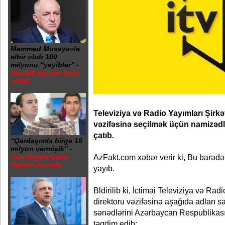
Məmməd Musayevlə
əlbir olub 100
milyonu “yeyiblər” -
Vəzifəli şəxslər həbs
edildi
Televiziya və Radio Yayımları Şirkə
vəzifəsinə seçilmək üçün namizəd
çatıb.
“Qardaşımla birgə 16
milyon vermişik” -
AzFakt.com xəbər verir ki, Bu barəd
Tale Heydərovun
ifadəsi oxundu
yayıb.
Bldirilib ki, İctimai Televiziya və Rad
direktoru vəzifəsinə aşağıda adları s
sənədlərini Azərbaycan Respublikası
təqdim edib: