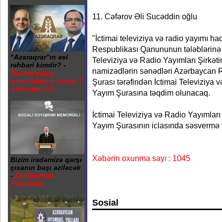
11. Cəfərov Əli Sucəddin oğlu
"İctimai televiziya və radio yayımı 
Respublikası Qanununun tələblərinə 
“Azəraqrar”ın əsl
Televiziya və Radio Yayımları Şirkəti
rəhbəri kimdir? -
namizədlərin sənədləri Azərbaycan R
Nazirin sabiq
komandirinin maaşı 7
Şurası tərəfindən İctimai Televiziya v
dəfə artırılıb?
Yayım Şurasına təqdim olunacaq.
İctimai Televiziya və Radio Yayımları 
Yayım Şurasının iclasında səsvermə yo
Xəbərin oxunma sayı : 1045
Bizim iradəmizə qarşı
çıxanın başı əziləcək
-
Azərbaycan
Prezidenti
Sosial