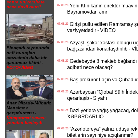
sonra universitetə
Yeni Klinikanın direktor müavini 
07.08.26
necə daxil olub?
Bayramovdan əmr
Girişi pullu edilən Ramramay şə
07.08.26
vəziyyətdədir - VİDEO
Azyaşlı şəkər xəstəsi olduğu ü
07.08.26
Binəqədi rayonunda
bağçasından kənarlaşdırılıb - V
neft buruqları
ərazisində daha bir
Gədəbəydə 3 məktəb bağlandı - 
07.08.26
qanunsuz tikinti -
aqibəti necə olacaq?
FOTO/VİDEO
Baş prokuror Laçın və Qubadl
07.08.26
Azərbaycan “Qlobal Sülh İndek
07.08.26
qərarlaşıb - Siyahı
Anar Əlizadə-Mübariz
Mənsimov
Bəzi yerlərə yağış yağacaq, do
07.08.26
qarşıdurması -
XƏBƏRDARLIQ
Kompromat savaşı
yenidən başlayıb
“Azərlotereya” yalnız uduşu rek
07.08.26
biletlərin sayı niyə açıqlanmır?