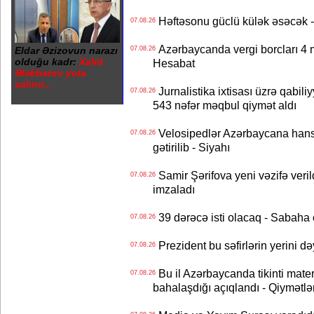
Həftəsonu güclü külək əsəcə
07.08.26
Azərbaycanda vergi borcları 4 m
Eldar Əzizovun narazı
07.08.26
olduğu kadr:
Xalid
Hesabat
Ələkbərov yola
salınır...
Jurnalistika ixtisası üzrə qabiliy
07.08.26
543 nəfər məqbul qiymət aldı
Velosipedlər Azərbaycana hans
07.08.26
gətirilib - Siyahı
Samir Şərifova yeni vəzifə veri
07.08.26
imzaladı
39 dərəcə isti olacaq - Sabaha
07.08.26
Prezident bu səfirlərin yerini d
07.08.26
Bu il Azərbaycanda tikinti mater
07.08.26
bahalaşdığı açıqlandı - Qiymətlə