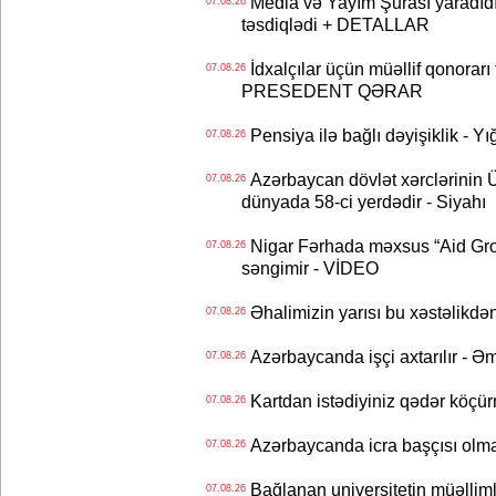
Media və Yayım Şurası yaradıdı 
07.08.26
təsdiqlədi + DETALLAR
İdxalçılar üçün müəllif qonorarı
07.08.26
PRESEDENT QƏRAR
Pensiya ilə bağlı dəyişiklik - Yı
07.08.26
Azərbaycan dövlət xərclərinin
07.08.26
dünyada 58-ci yerdədir - Siyahı
Nigar Fərhada məxsus “Aid Grou
07.08.26
səngimir - VİDEO
Əhalimizin yarısı bu xəstəlikdən
07.08.26
Azərbaycanda işçi axtarılır - Ə
07.08.26
Kartdan istədiyiniz qədər köçür
07.08.26
Azərbaycanda icra başçısı olma
07.08.26
Bağlanan universitetin müəllimlər
07.08.26