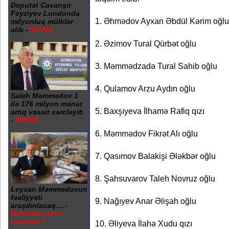
Deputat Cavanşir
Feyziyev Londonda
1. Əhmədov Ayxan Əbdül Kərim oğlu
milyonluq mülklər
alıb -
SİYAHI
2. Əzimov Tural Qürbət oğlu
3. Məmmədzadə Tural Sahib oğlu
4. Qulamov Arzu Aydın oğlu
Saleh Məmmədov 1
ilə 176 milyon manat
5. Baxşıyeva İlhamə Rafiq qızı
artıq vəsait xərcləyib
-
RƏSMİ
6. Məmmədov Fikrət Alı oğlu
7. Qasımov Balakişi Ələkbər oğlu
8. Şahsuvarov Taleh Novruz oğlu
Leysan Məmmədovun
fəaliyyəti
9. Nağıyev Anar Əlişah oğlu
araşdırılacaq….-
Milyonlar necə
xərclənir?
10. Əliyeva İlahə Xudu qızı