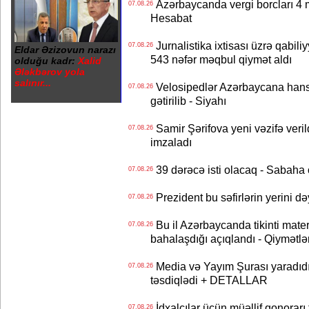
Azərbaycanda vergi borcları 4 m
07.08.26
Hesabat
Jurnalistika ixtisası üzrə qabiliy
07.08.26
Eldar Əzizovun narazı
543 nəfər məqbul qiymət aldı
olduğu kadr:
Xalid
Ələkbərov yola
salınır...
Velosipedlər Azərbaycana hans
07.08.26
gətirilib - Siyahı
Samir Şərifova yeni vəzifə veri
07.08.26
imzaladı
39 dərəcə isti olacaq - Sabaha
07.08.26
Prezident bu səfirlərin yerini d
07.08.26
Bu il Azərbaycanda tikinti mater
07.08.26
bahalaşdığı açıqlandı - Qiymətlə
Media və Yayım Şurası yaradıdı 
07.08.26
təsdiqlədi + DETALLAR
İdxalçılar üçün müəllif qonorarı
07.08.26