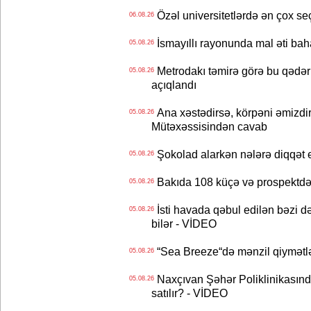
Özəl universitetlərdə ən çox seç
06.08.26
İsmayıllı rayonunda mal əti ba
05.08.26
Metrodakı təmirə görə bu qədər 
05.08.26
açıqlandı
Ana xəstədirsə, körpəni əmizdir
05.08.26
Mütəxəssisindən cavab
Şokolad alarkən nələrə diqqət 
05.08.26
Bakıda 108 küçə və prospektdə 
05.08.26
İsti havada qəbul edilən bəzi d
05.08.26
bilər - VİDEO
“Sea Breeze“də mənzil qiymətlər
05.08.26
Naxçıvan Şəhər Poliklinikasında
05.08.26
satılır? - VİDEO