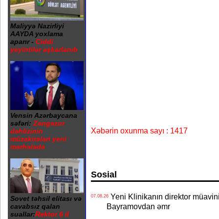
Maliyyə Nazirliyi
AAYDA yoxlama
aparır -
Ciddi
yeyintilər aşkarlanıb
Vensin Azərbaycana
səfəri:
Zəngəzur
Xəbərin oxunma sayı : 1417
dəhlizinin
müzakirələri yeni
mərhələdə
Sosial
Yeni Klinikanın direktor müavini 
07.08.26
Sovet təhsil elitası və
Bayramovdan əmr
cavabsız qalan
suallar:
Rektor 6 il