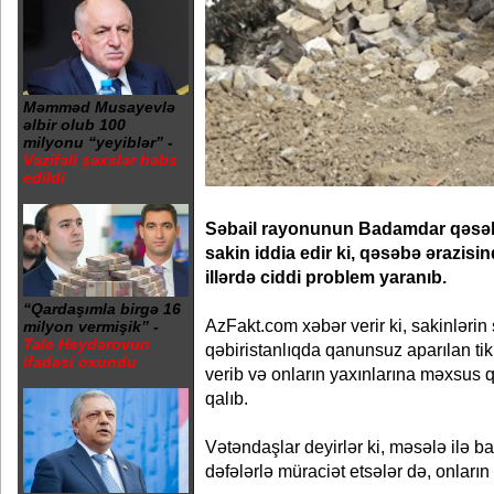
Məmməd Musayevlə
əlbir olub 100
milyonu “yeyiblər” -
Vəzifəli şəxslər həbs
edildi
Səbail rayonunun Badamdar qəsəb
sakin iddia edir ki, qəsəbə ərazisi
illərdə ciddi problem yaranıb.
“Qardaşımla birgə 16
AzFakt.com xəbər verir ki, sakinləri
milyon vermişik” -
Tale Heydərovun
qəbiristanlıqda qanunsuz aparılan tiki
ifadəsi oxundu
verib və onların yaxınlarına məxsus qə
qalıb.
Vətəndaşlar deyirlər ki, məsələ ilə ba
dəfələrlə müraciət etsələr də, onları