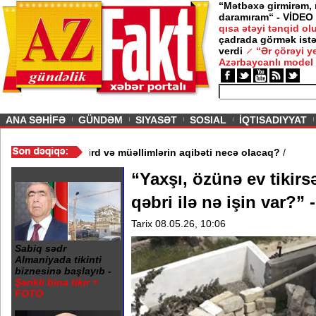
“Mətbəxə girmirəm,
daramıram“ - VİDEO
qısa ətəyi tənqid o
çadrada görmək istə
verdi
“Ər çörəyi 
Azərbaycanlı model
ious
ANA SƏHİFƏ
GÜNDƏM
SIYASƏT
SOSIAL
İQTISADIYYAT
 3 məktəb bağlandı - Şagird və müəllimlərin aqibəti necə olacaq?
“Yaxşı, özünə ev tikir
qəbri ilə nə işin var?” 
Tarix 08.05.26, 10:06
Sabiq sədr
Almaniyada tikinti
biznesinə başlayıb -
Şərikli bina tikir +
FOTO