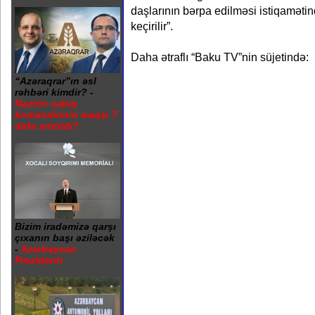
daşlarının bərpa edilməsi istiqamətin
keçirilir”.
Daha ətraflı “Baku TV”nin süjetində:
“Azəraqrar”ın əsl
rəhbəri kimdir? -
Nazirin sabiq
komandirinin maaşı 7
dəfə artırılıb?
Bizim iradəmizə qarşı
çıxanın başı əziləcək
-
Azərbaycan
Prezidenti