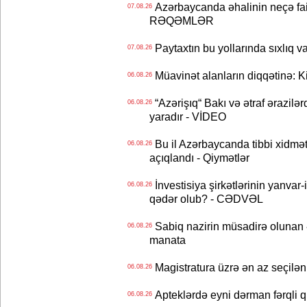
Azərbaycanda əhalinin neçə faizi 
07.08.26
RƏQƏMLƏR
Paytaxtın bu yollarında sıxlıq v
07.08.26
Müavinət alanların diqqətinə: Ki
06.08.26
“Azərişıq“ Bakı və ətraf ərazilə
06.08.26
yaradır - VİDEO
Bu il Azərbaycanda tibbi xidmət
06.08.26
açıqlandı - Qiymətlər
İnvestisiya şirkətlərinin yanvar-
06.08.26
qədər olub? - CƏDVƏL
Sabiq nazirin müsadirə olunan ə
06.08.26
manata
Magistratura üzrə ən az seçilən 
06.08.26
Apteklərdə eyni dərman fərqli q
06.08.26