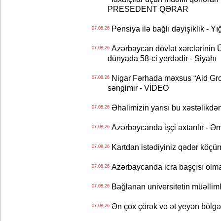
PRESEDENT QƏRAR
Pensiya ilə bağlı dəyişiklik - Yı
07.08.26
Azərbaycan dövlət xərclərinin
07.08.26
dünyada 58-ci yerdədir - Siyahı
Nigar Fərhada məxsus “Aid Grou
07.08.26
səngimir - VİDEO
Əhalimizin yarısı bu xəstəlikdən
07.08.26
Azərbaycanda işçi axtarılır - Ə
07.08.26
Kartdan istədiyiniz qədər köçür
07.08.26
Azərbaycanda icra başçısı olma
07.08.26
Bağlanan universitetin müəllimlər
07.08.26
Ən çox çörək və ət yeyən bölgə
07.08.26