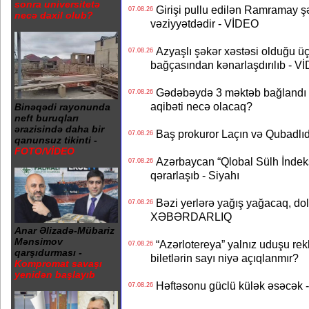
sonra universitetə
Girişi pullu edilən Ramramay şə
07.08.26
necə daxil olub?
vəziyyətdədir - VİDEO
Azyaşlı şəkər xəstəsi olduğu ü
07.08.26
bağçasından kənarlaşdırılıb - V
Gədəbəydə 3 məktəb bağlandı - 
07.08.26
aqibəti necə olacaq?
Binəqədi rayonunda
neft buruqları
ərazisində daha bir
Baş prokuror Laçın və Qubadl
07.08.26
qanunsuz tikinti -
FOTO/VİDEO
Azərbaycan “Qlobal Sülh İndek
07.08.26
qərarlaşıb - Siyahı
Bəzi yerlərə yağış yağacaq, do
07.08.26
XƏBƏRDARLIQ
Anar Əlizadə-Mübariz
Mənsimov
“Azərlotereya” yalnız uduşu rek
07.08.26
qarşıdurması -
biletlərin sayı niyə açıqlanmır?
Kompromat savaşı
yenidən başlayıb
Həftəsonu güclü külək əsəcə
07.08.26