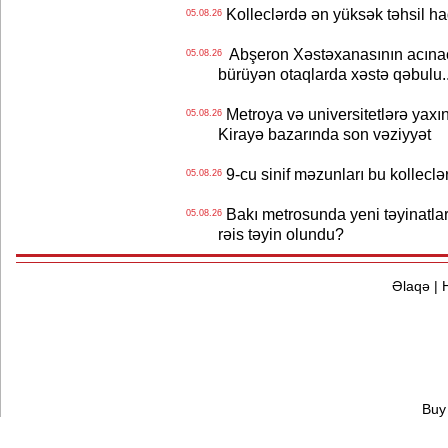
Kolleclərdə ən yüksək təhsil haq
05.08.26
Abşeron Xəstəxanasının acınaca
05.08.26
bürüyən otaqlarda xəstə qəbulu..
Metroya və universitetlərə yaxın
05.08.26
Kirayə bazarında son vəziyyət
9-cu sinif məzunları bu kolleclə
05.08.26
Bakı metrosunda yeni təyinatlar
05.08.26
rəis təyin olundu?
Əlaqə
|
Buy 