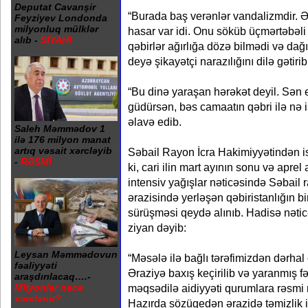
Deputat Cavanşir
“Burada baş verənlər vandalizmdir. Ə
Feyziyev Londonda
milyonluq mülklər
hasar var idi. Onu söküb üçmərtəbəli e
alıb -
SİYAHI
qəbirlər ağırlığa dözə bilmədi və dağın
deyə şikayətçi narazılığını dilə gətirib
“Bu dinə yaraşan hərəkət deyil. Sən ev
güdürsən, bəs camaatın qəbri ilə nə iş
əlavə edib.
Saleh Məmmədov 1
ilə 176 milyon manat
artıq vəsait xərcləyib
Səbail Rayon İcra Hakimiyyətindən isə
-
RƏSMİ
ki, cari ilin mart ayının sonu və apre
intensiv yağışlar nəticəsində Səbai
ərazisində yerləşən qəbiristanlığın b
sürüşməsi qeydə alınıb. Hadisə nətic
ziyan dəyib:
Leysan Məmmədovun
“Məsələ ilə bağlı tərəfimizdən dərhal 
fəaliyyəti
Əraziyə baxış keçirilib və yaranmış f
araşdırılacaq….-
məqsədilə aidiyyəti qurumlara rəsmi 
Milyonlar necə
xərclənir?
Hazırda sözügedən ərazidə təmizlik iş