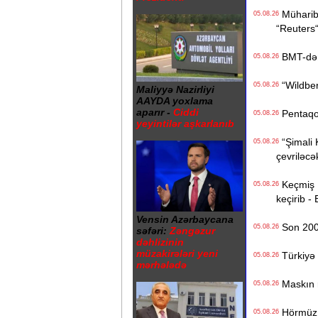
Müharibə
05.08.26
“Reuters
BMT-dən d
05.08.26
“Wildberr
05.08.26
Maliyyə Nazirliyi
AAYDA yoxlama
aparır -
Ciddi
Pentaqon
05.08.26
yeyintilər aşkarlanıb
“Şimali 
05.08.26
çevriləcə
Keçmiş Ru
05.08.26
keçirib -
Vensin Azərbaycana
Son 200 i
05.08.26
səfəri:
Zəngəzur
dəhlizinin
müzakirələri yeni
Türkiyə 
05.08.26
mərhələdə
Maskın ra
05.08.26
Hörmüz b
05.08.26