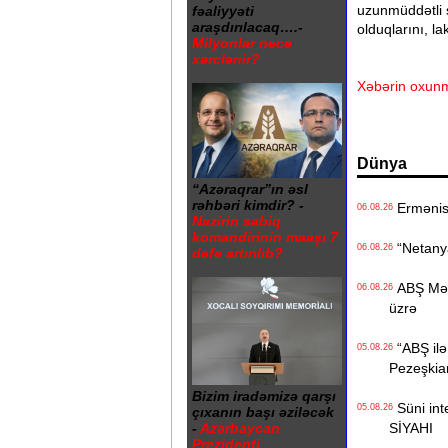
uzunmüddətli 
fəaliyyəti
araşdırılacaq….-
olduqlarını, la
Milyonlar necə
xərclənir?
Xəbərin oxunm
Dünya
“Azəraqrar”ın əsl
rəhbəri kimdir? -
Ermənista
06.08.26
Nazirin sabiq
komandirinin maaşı 7
“Netanyah
06.08.26
dəfə artırılıb?
ABŞ Mərkə
06.08.26
üzrə
“ABŞ ilə 
05.08.26
Pezeşkia
Bizim iradəmizə qarşı
Süni inte
05.08.26
çıxanın başı əziləcək
-
Azərbaycan
SİYAHI
Prezidenti