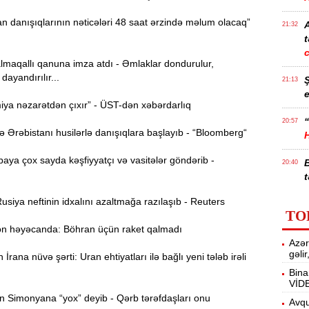
 danışıqlarının nəticələri 48 saat ərzində məlum olacaq”
21:32
t
lmaqallı qanuna imza atdı - Əmlaklar dondurulur,
dayandırılır...
21:13
e
ya nəzarətdən çıxır” - ÜST-dən xəbərdarlıq
“
20:57
Ərəbistanı husilərlə danışıqlara başlayıb - “Bloomberg“
ya çox sayda kəşfiyyatçı və vasitələr göndərib -
20:40
t
siya neftinin idxalını azaltmağa razılaşıb - Reuters
İ
20:25
TO
f
 həyəcanda: Böhran üçün raket qalmadı
Azər
M
20:06
gəli
rana nüvə şərti: Uran ehtiyatları ilə bağlı yeni tələb irəli
Bina
VİD
19:48
 Simonyana “yox” deyib - Qərb tərəfdaşları onu
m
Avqu