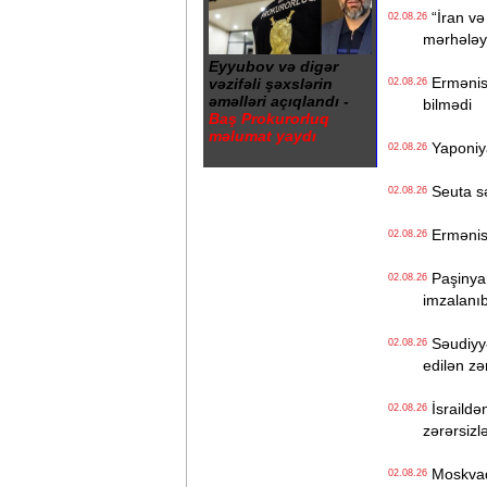
“İran və
02.08.26
mərhələyə
Eyyubov və digər
Ermənista
vəzifəli şəxslərin
02.08.26
əməlləri açıqlandı -
bilmədi
Baş Prokurorluq
məlumat yaydı
Yaponiya
02.08.26
Seuta sər
02.08.26
Ermənist
02.08.26
Paşinyan
02.08.26
imzalanı
Səudiyyə
02.08.26
edilən z
İsraildə
02.08.26
zərərsizlə
Moskvada
02.08.26