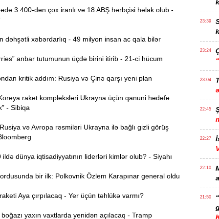
k
də 3 400-dən çox iranlı və 18 ABŞ hərbçisi həlak olub -
“
S
23:39
k
əhşətli xəbərdarlıq - 49 milyon insan ac qala bilər
23:24
ies” anbar tutumunun üçdə birini itirib - 21-ci hücum
dan kritik addım: Rusiya və Çinə qarşı yeni plan
T
23:04
Koreya raket kompleksləri Ukrayna üçün qanuni hədəfə
k” - Sibiqa
22:45
siya və Avropa rəsmiləri Ukrayna ilə bağlı gizli görüş
 Bloomberg
İ
22:27
ldə dünya iqtisadiyyatının liderləri kimlər olub? - Siyahı
22:10
ordusunda bir ilk: Polkovnik Özlem Karapınar general oldu
a
keti Aya çırpılacaq - Yer üçün təhlükə varmı?
21:50
g
oğazı yaxın vaxtlarda yenidən açılacaq - Tramp