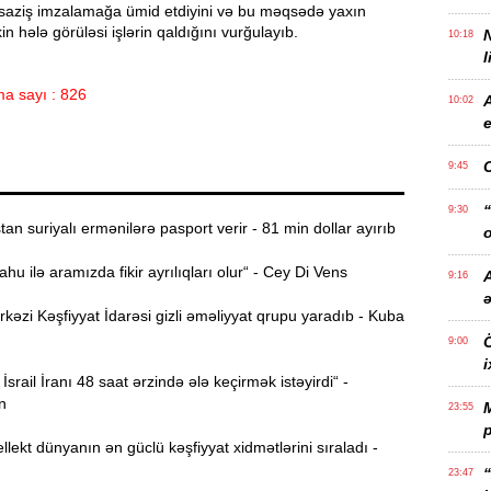
saziş imzalamağa ümid etdiyini və bu məqsədə yaxın
kin hələ görüləsi işlərin qaldığını vurğulayıb.
10:18
l
a sayı : 826
10:02
e
9:45
“
9:30
n suriyalı ermənilərə pasport verir - 81 min dollar ayırıb
o
u ilə aramızda fikir ayrılıqları olur“ - Cey Di Vens
A
9:16
zi Kəşfiyyat İdarəsi gizli əməliyyat qrupu yaradıb - Kuba
Ö
9:00
i
İsrail İranı 48 saat ərzində ələ keçirmək istəyirdi“ -
n
23:55
p
llekt dünyanın ən güclü kəşfiyyat xidmətlərini sıraladı -
“
23:47