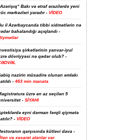
Azərişıq“ Bakı və ətraf ərazilərdə yeni
üc mərkəzləri yaradır -
VİDEO
u il Azərbaycanda tibbi xidmətlərin nə
ədər bahalandığı açıqlandı -
Qiymətlər
nvestisiya şirkətlərinin yanvar-iyul
zrə dövriyyəsi nə qədər olub? -
CƏDVƏL
Sabiq nazirin müsadirə olunan əmlakı
atıldı -
463 min manata
agistratura üzrə ən az seçilən 5
niversitet -
SİYAHI
pteklərdə eyni dərman fərqli qiymətə
atılır? -
VİDEO
estoranın qarşısında kütləvi dava -
lən və xəsarət alanlar var