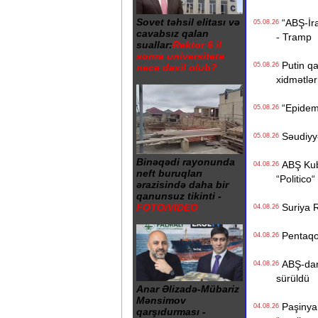
Sovet təhsil elitası və
“ABŞ-İran
05.08.26
cavabsız qalan
- Tramp
suallar:
Rektor 6 il
sonra universitetə
Putin qa
05.08.26
necə daxil olub?
xidmətlər 
“Epidemi
05.08.26
Səudiyyə 
05.08.26
Binəqədi rayonunda
ABŞ Kuba
04.08.26
neft buruqları
“Politico“
ərazisində daha bir
qanunsuz tikinti -
Suriya Ru
FOTO/VİDEO
04.08.26
Pentaqon
04.08.26
ABŞ-dan İ
04.08.26
sürüldü
Anar Əlizadə-Mübariz
Mənsimov
Paşinyan
04.08.26
qarşıdurması -