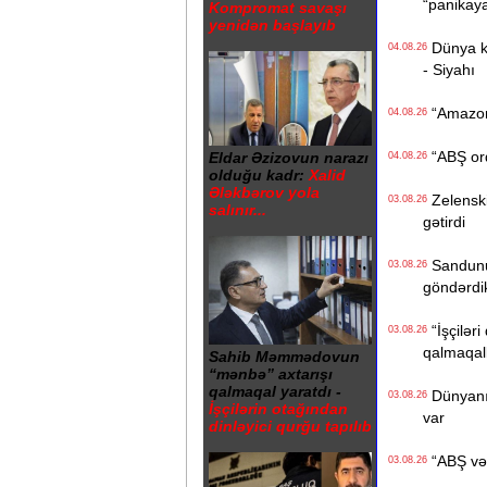
“panikay
Kompromat savaşı
yenidən başlayıb
Dünya kən
04.08.26
- Siyahı
“Amazon“ 
04.08.26
“ABŞ ordu
Eldar Əzizovun narazı
04.08.26
olduğu kadr:
Xalid
Ələkbərov yola
Zelenski 
03.08.26
salınır...
gətirdi
Sandunun
03.08.26
göndərdi
“İşçiləri
03.08.26
qalmaqall
Sahib Məmmədovun
“mənbə” axtarışı
qalmaqal yaratdı -
Dünyanın 
03.08.26
İşçilərin otağından
var
dinləyici qurğu tapılıb
“ABŞ və İ
03.08.26