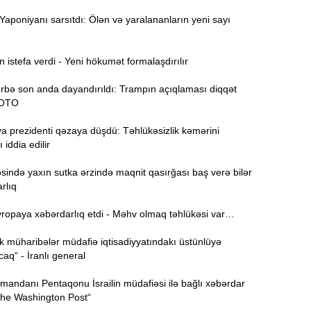
aponiyanı sarsıtdı: Ölən və yaralananların yeni sayı
15:44
U
istefa verdi - Yeni hökumət formalaşdırılır
rbə son anda dayandırıldı: Trampın açıqlaması diqqət
B
15:27
FOTO
a prezidenti qəzaya düşdü: Təhlükəsizlik kəmərini
 iddia edilir
S
15:12
l
ində yaxın sutka ərzində maqnit qasırğası baş verə bilər
rlıq
T
14:58
opaya xəbərdarlıq etdi - Məhv olmaq təhlükəsi var…
14:42
 müharibələr müdafiə iqtisadiyyatındakı üstünlüyə
aq“ - İranlı general
andanı Pentaqonu İsrailin müdafiəsi ilə bağlı xəbərdar
9
14:25
The Washington Post“
b