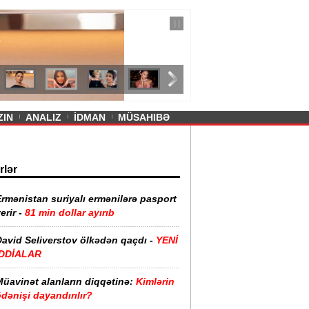
— 11 İyul 2026
ayevanın qısa ətəyi tənqid olundu -
ZIN
ANALIZ
İDMAN
MÜSAHIBƏ
rlər
rmənistan suriyalı ermənilərə pasport
erir -
81 min dollar ayırıb
David Seliverstov ölkədən qaçdı -
YENİ
İDDİALAR
Müavinət alanların diqqətinə:
Kimlərin
dənişi dayandırılır?