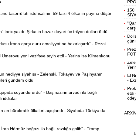
a
PR
19:31
150 
d təsərrüfatı istehsalının 59 faizi 4 ölkənin payına düşür
b
SİY
“Qar
19:16
qarş
tarix yazdı: Şirkətin bazar dəyəri üç trilyon dolları ötdü
d
Doll
günl
su İrana qarşı quru əməliyyatına hazırlaşırdı“ - Rezai
19:00
Prez
FOT
Umerovu yeni vəzifəyə təyin etdi - Yerinə isə Klimenkonu
Zele
18:41
Yeri
Ç
 hədiyyə siyahısı - Zelenski, Tokayev və Paşinyanın
El N
kləri gündəm oldu
- Ek
N
18:22
a
Prok
 qapıda soyundururdu“ - Baş nazirin arvadı ilə bağlı
etdi
ödəy
ı iddialar
K
18:05
o
ən bürokratik ölkələri açıqlandı - Siyahıda Türkiyə də
ARXİ
17:49
A
ran Hörmüz boğazı ilə bağlı razılığa gəlib“ - Tramp
B