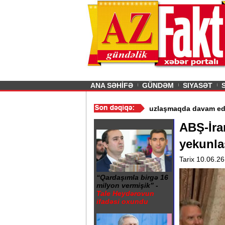
26
şın sürmürəm, saçımı
Previous
ANA SƏHİFƏ
GÜNDƏM
SIYASƏT
 istismarı dayandırıldı - Video
/
Azərbaycan nefti ucuzlaşmaqda da
ABŞ-İra
yekunlaş
Tarix 10.06.26
“Qardaşımla birgə 16
milyon vermişik” -
Tale Heydərovun
ifadəsi oxundu