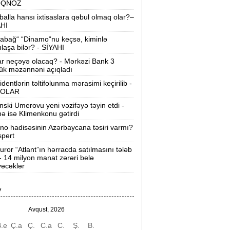
OQNOZ
“Wildberries” anbar tutumunun üçdə
balla hansı ixtisaslara qəbul olmaq olar?–
irini itirib -
21-ci hücum
AHI
abağ“ “Dinamo“nu keçsə, kiminlə
“Sea Breeze“də mənzil qiymətləri necə
ılaşa bilər? - SİYAHI
əyişir? -
Qiymətlər
ar neçəyə olacaq? - Mərkəzi Bank 3
ük məzənnəni açıqladı
Bakıda ticarət mərkəzində FACİƏ:
liftin
identlərin təltifolunma mərasimi keçirilib -
şaxtasına düşüb öldü
OLAR
nski Umerovu yeni vəzifəyə təyin etdi -
Pentaqondan kritik addım:
Rusiya və
nə isə Klimenkonu gətirdi
inə qarşı yeni plan
ino hadisəsinin Azərbaycana təsiri varmı?
spert
axçıvan Şəhər Poliklinikasında tibbi
rayış 60-80 manata satılır? -
VİDEO
uror “Atlant”ın hərracda satılmasını tələb
 - 14 milyon manat zərəri belə
əcəklər
olleclərdə ən yüksək təhsil haqqı
lan ixtisaslar -
SİYAHI
V
"Yəhudi David Seliverstov" Kazım
bbasov çıxdı! -
Bir dələduzla bağlı
Avqust, 2026
SENSASİON detallar
.e
Ç.a
Ç.
C.a
C.
Ş.
B.