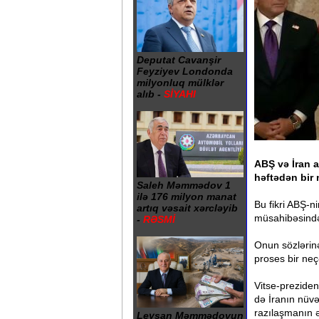
Deputat Cavanşir
Feyziyev Londonda
milyonluq mülklər
alıb -
SİYAHI
ABŞ və İran 
həftədən bir 
Saleh Məmmədov 1
ilə 176 milyon manat
Bu fikri ABŞ-n
artıq vəsait xərcləyib
müsahibəsində
-
RƏSMİ
Onun sözlərinə
proses bir neç
Vitse-preziden
də İranın nüvə
razılaşmanın 
Leysan Məmmədovun