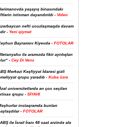
Nərimanovda yaşayış binasındakı
iftlərin istismarı dayandırıldı -
Video
Azərbaycan nefti ucuzlaşmaqda davam
dir -
Yeni qiymət
Ceyhun Bayramov Kiyevdə -
FOTOLAR
Netanyahu ilə aramızda fikir ayrılıqları
lur“ -
Cey Di Vens
BŞ Mərkəzi Kəşfiyyat İdarəsi gizli
əməliyyat qrupu yaradıb -
Kuba üzrə
zəl universitetlərdə ən çox seçilən
xtisas qrupu -
SİYAHI
Məşhurlar instaqramda bunları
aylaşdılar -
FOTOLAR
ABŞ ilə İsrail İranı 48 saat ərzində ələ