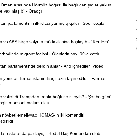
 Oman arasında Hörmüz boğazı ilə bağlı danışıqlar yekun
T
17:35
 yaxınlaşıb“ - Əraqçı
e
n parlamentinin ilk iclası yarımçıq qaldı - Sədr seçilə
17:20
v
x
 və ABŞ birgə valyuta müdaxiləsinə başlayıb - “Reuters”
17:03
hədində miqrant faciəsi - Ölənlərin sayı 90-a çatdı
an parlamentində gərgin anlar - And içmədilər+Video
N
16:47
 yenidən Ermənistanın Baş naziri təyin edildi - Fərman
b
İ
16:29
i
 vəliəhdi Trampdan İranla bağlı nə istəyib? - Şənbə günü
əngin məqsədi məlum oldu
“
16:14
n növbəti əməliyyat: HƏMAS-ın iki komandiri
ç
şdirildi
M
16:00
 restoranda partlayış - Hədəf Baş Komandan olub
a