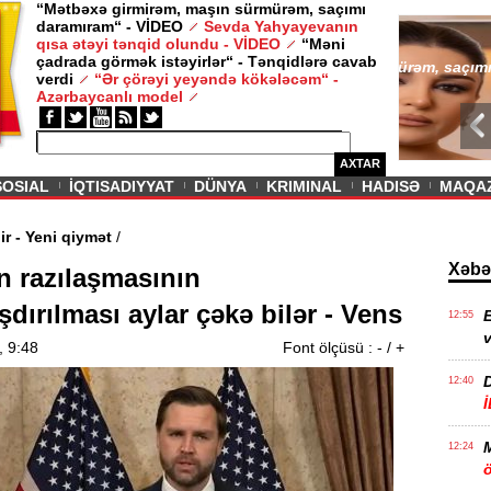
“Mətbəxə girmirəm, maşın sürmürəm, saçımı
daramıram“ - VİDEO
Sevda Yahyayevanın
/ MAQAZIN /
qısa ətəyi tənqid olundu - VİDEO
“Məni
çadrada görmək istəyirlər“ - Tənqidlərə cavab
Sevda Yahy
verdi
“Ər çörəyi yeyəndə kökələcəm“ -
VİDEO
Azərbaycanlı model
AXTAR
SOSIAL
İQTISADIYYAT
DÜNYA
KRIMINAL
HADISƏ
MAQA
vam edir - Yeni qiymət
/
Xəbə
n razılaşmasının
dırılması aylar çəkə bilər - Vens
E
12:55
v
, 9:48
Font ölçüsü :
-
/
+
12:40
12:24
ö