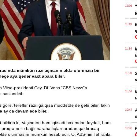
“
12:06
g
B
11:49
q
İ
11:34
ü
arasında mümkün razılaşmanın əldə olunması bir
11:20
neçə aya qədər vaxt apara bilər.
s
in Vitse-prezidenti Cey. Di. Vens “CBS News”a
M
11:04
 səsləndirib.
u
 görə, tərəflər razılığa qısa müddətdə də gələ bilər, lakin
A
10:47
ə ay da davam edə bilər.
s
t bildirib ki, Vaşinqton həm iqtisadi baxımdan faydalı, həm
 proqramı ilə bağlı narahatlıqları aradan qaldıracaq
R
10:32
əldə olunmasını mümkün hesab edir. O, ABŞ-nin Tehranla
Ö