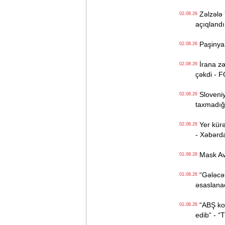
Zəlzələ Y
02.08.26
açıqlandı
Paşinyan 
02.08.26
İrana zə
02.08.26
çəkdi - 
Sloveniy
02.08.26
taxmadığı
Yer kürəs
02.08.26
- Xəbərda
Mask Avr
01.08.26
“Gələcək
01.08.26
əsaslanac
“ABŞ kom
01.08.26
edib“ - “