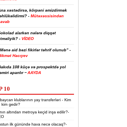
Ana xəstədirsə, körpəni əmizdirmək
əhlükəlidirmi? -
Mütəxəssisindən
cavab
Şokolad alarkən nələrə diqqət
tməliyik? -
VİDEO
Mənə aid bəzi fikirlər təhrif olunub” -
Hikmət Hacıyev
Bakıda 108 küçə və prospektdə yol
əmiri aparılır −
AAYDA
sti havada qəbul edilən bəzi dərmanlar
P 10
əsadlar törədə bilər -
VİDEO
baycan klublarının yay transferləri - Kim
üharibədə 3 400-dən çox iranlı və 18
r, kim gedir?
ABŞ hərbçisi həlak olub -
“Reuters“
nın altından metroya keçid inşa edilir?-
EO
BMT-dən dəhşətli xəbərdarlıq -
49
ilyon insan ac qala bilər
stun ilk günündə hava necə olacaq?-