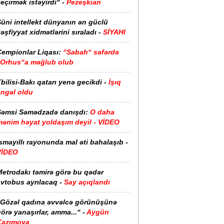
eçirmək istəyirdi“ -
Pezeşkian
üni intellekt dünyanın ən güclü
əşfiyyat xidmətlərini sıraladı -
SİYAHI
Çempionlar Liqası:
“Sabah“ səfərdə
“Orhus“a məğlub olub
bilisi-Bakı qatarı yenə gecikdi -
İşıq
əngəl oldu
Şəmsi Səmədzadə danışdı:
O daha
mənim həyat yoldaşım deyil - VİDEO
smayıllı rayonunda mal əti bahalaşıb -
VİDEO
Metrodakı təmirə görə bu qədər
vtobus ayrılacaq -
Say açıqlandı
“Gözəl qadına əvvəlcə görünüşünə
örə yanaşırlar, amma...“ -
Aygün
Kazımova