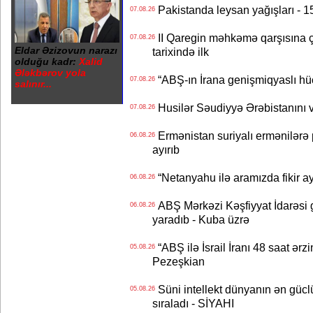
Pakistanda leysan yağışları - 1
07.08.26
II Qaregin məhkəmə qarşısına çı
07.08.26
Eldar Əzizovun narazı
tarixində ilk
olduğu kadr:
Xalid
Ələkbərov yola
“ABŞ-ın İrana genişmiqyaslı hüc
07.08.26
salınır...
Husilər Səudiyyə Ərəbistanını vu
07.08.26
Ermənistan suriyalı ermənilərə p
06.08.26
ayırıb
“Netanyahu ilə aramızda fikir ayr
06.08.26
ABŞ Mərkəzi Kəşfiyyat İdarəsi g
06.08.26
yaradıb - Kuba üzrə
“ABŞ ilə İsrail İranı 48 saat ərzi
05.08.26
Pezeşkian
Süni intellekt dünyanın ən güclü
05.08.26
sıraladı - SİYAHI