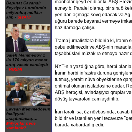
mənbələr qeyd ediblər ki, ABŞ Prezid
Deputat Cavanşir
etməyib. Paralel olaraq, bir sıra ölk
Feyziyev Londonda
milyonluq mülklər
yenidən açmağa sövq edəcək və Ağ E
alıb -
SİYAHI
uğuru barədə bəyanat verməyə imk
hazırlamağa çalışır.
Tramp jurnalistlərə bildirib ki, İranın s
qəbuledilməzdir və ABŞ-nin maraql
təşəbbüsləri müzakirə etməyə hazır d
Saleh Məmmədov 1
ilə 176 milyon manat
artıq vəsait xərcləyib
NYT-nin yazdığına görə, hərbi planlara
-
RƏSMİ
İranın hərbi infrastrukturuna genişlə
tutmuş, yeraltı nüvə obyektlərinə qarş
ehtimal olunan istifadəsinə qədər. Re
ABŞ hərbçisi, aviadaşıyıcı qruplar və
döyüş təyyarələri cəmləşdirilib.
Leysan Məmmədovun
İran tərəfi isə, öz növbəsində, cavab 
fəaliyyəti
bildirir və istənilən yeni təcavüzə "qə
araşdırılacaq….-
Milyonlar necə
barədə xəbərdarlıq edir.
xərclənir?