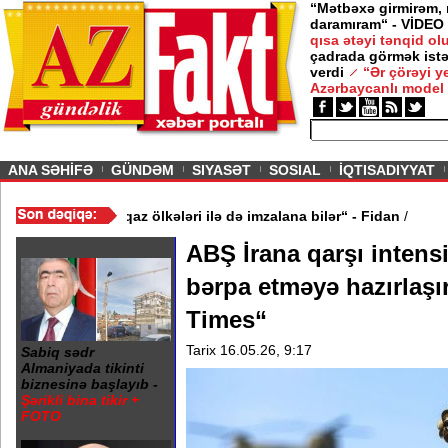
“Mətbəxə girmirəm,
daramıram“ - VİDEO
qısa ətəyi tənqid o
çadrada görmək istə
verdi
“Ər çörəyi 
Azərbaycanlı model
ious
ANA SƏHİFƏ
GÜNDƏM
SIYASƏT
SOSIAL
İQTISADIYYAT
zişinə oxşar anlaşma Qafqaz ölkələri ilə də imzalana bilər“ - Fida
ABŞ İrana qarşı intens
bərpa etməyə hazırlaşı
Times“
Tarix 16.05.26, 9:17
Sabiq sədr
Almaniyada tikinti
biznesinə başlayıb -
Şərikli bina tikir +
FOTO