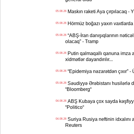
Maskın raketi Aya çırpılacaq - 
05.08.26
Hörmüz boğazı yaxın vaxtlarda 
05.08.26
“ABŞ-İran danışıqlarının nəticə
05.08.26
olacaq” - Tramp
Putin qalmaqallı qanuna imza at
05.08.26
xidmətlər dayandırılır...
“Epidemiya nəzarətdən çıxır” -
05.08.26
Səudiyyə Ərəbistanı husilərlə da
05.08.26
“Bloomberg“
ABŞ Kubaya çox sayda kəşfiyyatç
04.08.26
“Politico“
Suriya Rusiya neftinin idxalını 
04.08.26
Reuters