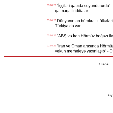
“İşçiləri qapıda soyundururdu“ - 
03.08.26
qalmaqallı iddialar
Dünyanın ən bürokratik ölkələri
03.08.26
Türkiyə də var
“ABŞ və İran Hörmüz boğazı ilə b
03.08.26
“İran və Oman arasında Hörmüz b
02.08.26
yekun mərhələyə yaxınlaşıb“ - Ə
Əlaqə
|
Buy 