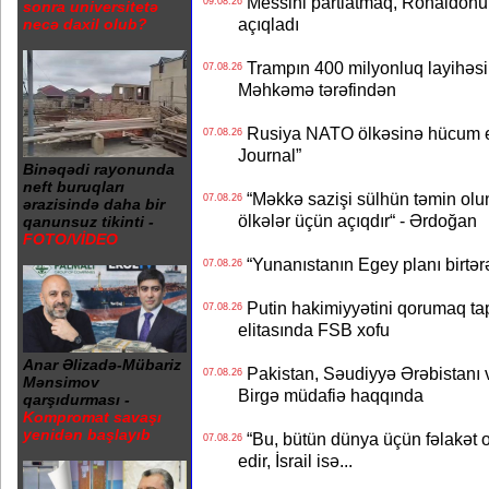
Messini partlatmaq, Ronaldonu 
09.08.26
sonra universitetə
açıqladı
necə daxil olub?
Trampın 400 milyonluq layihəsinin
07.08.26
Məhkəmə tərəfindən
Rusiya NATO ölkəsinə hücum edə
07.08.26
Journal”
Binəqədi rayonunda
neft buruqları
“Məkkə sazişi sülhün təmin olu
07.08.26
ərazisində daha bir
ölkələr üçün açıqdır“ - Ərdoğan
qanunsuz tikinti -
FOTO/VİDEO
“Yunanıstanın Egey planı birtərə
07.08.26
Putin hakimiyyətini qorumaq tapş
07.08.26
elitasında FSB xofu
Anar Əlizadə-Mübariz
Pakistan, Səudiyyə Ərəbistanı v
07.08.26
Mənsimov
Birgə müdafiə haqqında
qarşıdurması -
Kompromat savaşı
yenidən başlayıb
“Bu, bütün dünya üçün fəlakət o
07.08.26
edir, İsrail isə...