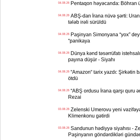
Pentaqon həyəcanda: Böhran ü
04.08.26
ABŞ-dan İrana nüvə şərti: Uran eh
04.08.26
tələb irəli sürüldü
Paşinyan Simonyana “yox” deyib
04.08.26
“panikaya
Dünya kənd təsərrüfatı istehsalı
04.08.26
payına düşür - Siyahı
“Amazon“ tarix yazdı: Şirkətin ba
04.08.26
ötdü
“ABŞ ordusu İrana qarşı quru əmə
04.08.26
Rezai
Zelenski Umerovu yeni vəzifəyə t
03.08.26
Klimenkonu gətirdi
Sandunun hədiyyə siyahısı - Ze
03.08.26
Paşinyanın göndərdikləri gündə