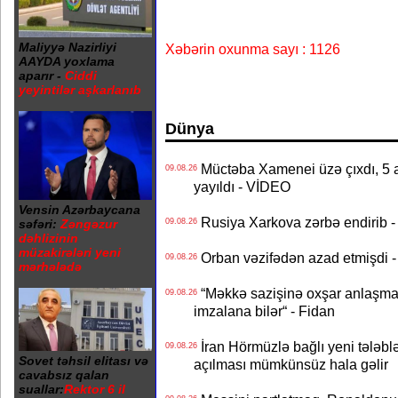
Maliyyə Nazirliyi
Xəbərin oxunma sayı : 1126
AAYDA yoxlama
aparır -
Ciddi
yeyintilər aşkarlanıb
Dünya
Müctəba Xamenei üzə çıxdı, 5 ay
09.08.26
yayıldı - VİDEO
Vensin Azərbaycana
Rusiya Xarkova zərbə endirib - 
səfəri:
Zəngəzur
09.08.26
dəhlizinin
müzakirələri yeni
Orban vəzifədən azad etmişdi -
09.08.26
mərhələdə
“Məkkə sazişinə oxşar anlaşma Q
09.08.26
imzalana bilər“ - Fidan
İran Hörmüzlə bağlı yeni tələblə
09.08.26
Sovet təhsil elitası və
açılması mümkünsüz hala gəlir
cavabsız qalan
suallar:
Rektor 6 il