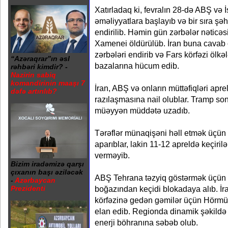
Xatırladaq ki, fevralın 28-də ABŞ və İs
əməliyyatlara başlayıb və bir sıra şə
endirilib. Həmin gün zərbələr nəticəsi
Xamenei öldürülüb. İran buna cavab ol
zərbələri endirib və Fars körfəzi ölk
“Azəraqrar”ın əsl
bazalarına hücum edib.
rəhbəri kimdir? -
Nazirin sabiq
komandirinin maaşı 7
İran, ABŞ və onların müttəfiqləri apr
dəfə artırılıb?
razılaşmasına nail olublar. Tramp so
müəyyən müddətə uzadıb.
Tərəflər münaqişəni həll etmək üçün
aparıblar, lakin 11-12 apreldə keçirilə
verməyib.
Bizim iradəmizə qarşı
çıxanın başı əziləcək
ABŞ Tehrana təzyiq göstərmək üçün İ
-
Azərbaycan
boğazından keçidi blokadaya alıb. İ
Prezidenti
körfəzinə gedən gəmilər üçün Hörmü
elan edib. Regionda dinamik şəkildə 
enerji böhranına səbəb olub.