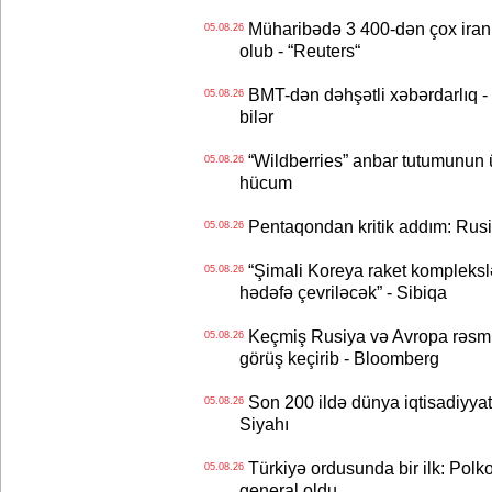
Müharibədə 3 400-dən çox iranl
05.08.26
olub - “Reuters“
BMT-dən dəhşətli xəbərdarlıq - 
05.08.26
bilər
“Wildberries” anbar tutumunun üçd
05.08.26
hücum
Pentaqondan kritik addım: Rusiy
05.08.26
“Şimali Koreya raket kompleksl
05.08.26
hədəfə çevriləcək” - Sibiqa
Keçmiş Rusiya və Avropa rəsmilə
05.08.26
görüş keçirib - Bloomberg
Son 200 ildə dünya iqtisadiyyatın
05.08.26
Siyahı
Türkiyə ordusunda bir ilk: Polk
05.08.26
general oldu