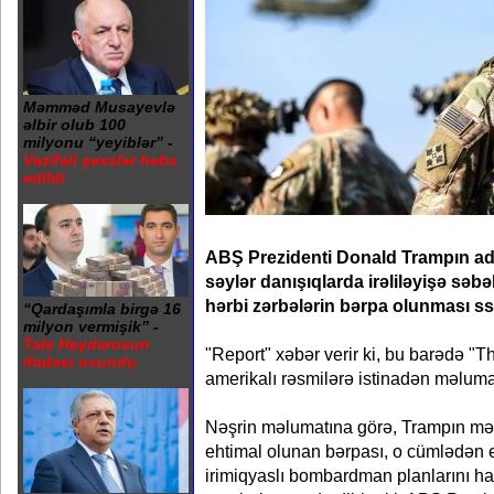
Məmməd Musayevlə
əlbir olub 100
milyonu “yeyiblər” -
Vəzifəli şəxslər həbs
edildi
ABŞ Prezidenti Donald Trampın adm
səylər danışıqlarda irəliləyişə səb
hərbi zərbələrin bərpa olunması sse
“Qardaşımla birgə 16
milyon vermişik” -
Tale Heydərovun
"Report" xəbər verir ki, bu barədə 
ifadəsi oxundu
amerikalı rəsmilərə istinadən məluma
Nəşrin məlumatına görə, Trampın məsl
ehtimal olunan bərpası, o cümlədən 
irimiqyaslı bombardman planlarını haz