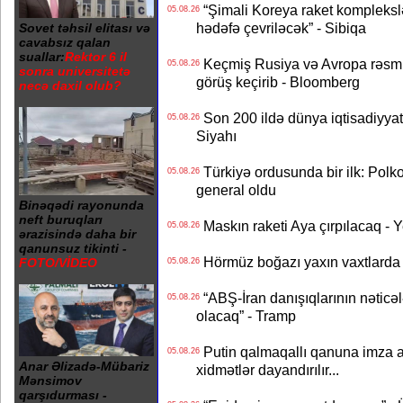
“Şimali Koreya raket kompleksl
05.08.26
hədəfə çevriləcək” - Sibiqa
Sovet təhsil elitası və
cavabsız qalan
suallar:
Rektor 6 il
Keçmiş Rusiya və Avropa rəsmilə
05.08.26
sonra universitetə
görüş keçirib - Bloomberg
necə daxil olub?
Son 200 ildə dünya iqtisadiyyatın
05.08.26
Siyahı
Türkiyə ordusunda bir ilk: Polk
05.08.26
general oldu
Binəqədi rayonunda
neft buruqları
Maskın raketi Aya çırpılacaq - 
05.08.26
ərazisində daha bir
qanunsuz tikinti -
Hörmüz boğazı yaxın vaxtlarda 
FOTO/VİDEO
05.08.26
“ABŞ-İran danışıqlarının nəticə
05.08.26
olacaq” - Tramp
Putin qalmaqallı qanuna imza at
05.08.26
Anar Əlizadə-Mübariz
xidmətlər dayandırılır...
Mənsimov
qarşıdurması -