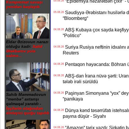
“Epidemiya nəzarətdən çıxır” -
05.08.26
Kompromat savaşı
yenidən başlayıb
Səudiyyə Ərəbistanı husilərlə da
05.08.26
“Bloomberg“
ABŞ Kubaya çox sayda kəşfiyyatç
04.08.26
“Politico“
Eldar Əzizovun narazı
olduğu kadr:
Xalid
Suriya Rusiya neftinin idxalını 
04.08.26
Ələkbərov yola
Reuters
salınır...
Pentaqon həyəcanda: Böhran ü
04.08.26
ABŞ-dan İrana nüvə şərti: Uran eh
04.08.26
tələb irəli sürüldü
Paşinyan Simonyana “yox” deyib
04.08.26
Sahib Məmmədovun
“panikaya
“mənbə” axtarışı
qalmaqal yaratdı -
İşçilərin otağından
Dünya kənd təsərrüfatı istehsalı
04.08.26
dinləyici qurğu tapılıb
payına düşür - Siyahı
“Amazon“ tarix yazdı: Şirkətin ba
04.08.26