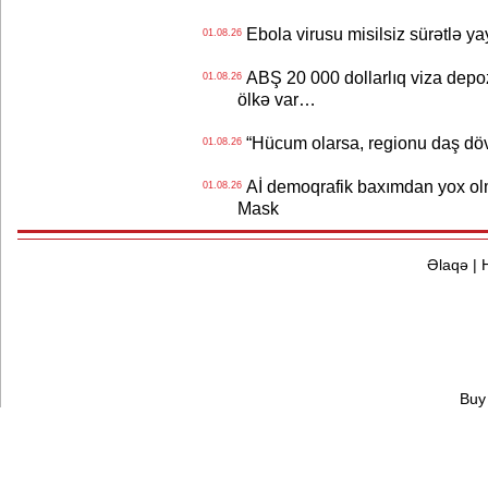
Ebola virusu misilsiz sürətlə yay
01.08.26
ABŞ 20 000 dollarlıq viza depozi
01.08.26
ölkə var…
“Hücum olarsa, regionu daş dövr
01.08.26
Aİ demoqrafik baxımdan yox olm
01.08.26
Mask
Əlaqə
|
Buy 