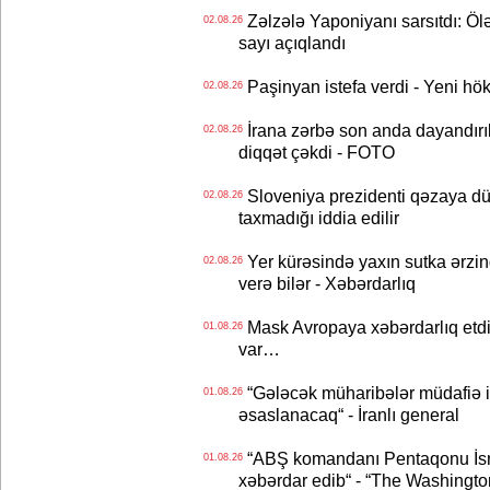
Zəlzələ Yaponiyanı sarsıtdı: Öl
02.08.26
sayı açıqlandı
Paşinyan istefa verdi - Yeni hök
02.08.26
İrana zərbə son anda dayandırıl
02.08.26
diqqət çəkdi - FOTO
Sloveniya prezidenti qəzaya dü
02.08.26
taxmadığı iddia edilir
Yer kürəsində yaxın sutka ərzin
02.08.26
verə bilər - Xəbərdarlıq
Mask Avropaya xəbərdarlıq etdi
01.08.26
var…
“Gələcək müharibələr müdafiə iq
01.08.26
əsaslanacaq“ - İranlı general
“ABŞ komandanı Pentaqonu İsrai
01.08.26
xəbərdar edib“ - “The Washingto