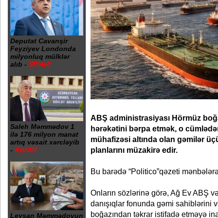
Deputat Cavanşir
Feyziyev Londonda
milyonluq mülklər
alıb -
SİYAHI
ABŞ administrasiyası Hörmüz boğa
Saleh Məmmədov 1
hərəkətini bərpa etmək, o cümlədə
ilə 176 milyon manat
mühafizəsi altında olan gəmilər ü
artıq vəsait xərcləyib
planlarını müzakirə edir.
-
RƏSMİ
Bu barədə “Politico”qəzeti mənbələrə
Onların sözlərinə görə, Ağ Ev ABŞ v
danışıqlar fonunda gəmi sahiblərini v
boğazından təkrar istifadə etməyə ina
Leysan Məmmədovun