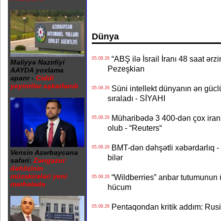
Dünya
“ABŞ ilə İsrail İranı 48 saat ərzi
05.08.26
Maliyyə Nazirliyi
Pezeşkian
AAYDA yoxlama
aparır -
Ciddi
yeyintilər aşkarlanıb
Süni intellekt dünyanın ən güclü
05.08.26
sıraladı - SİYAHI
Müharibədə 3 400-dən çox iranl
05.08.26
olub - “Reuters“
BMT-dən dəhşətli xəbərdarlıq - 
05.08.26
Vensin Azərbaycana
bilər
səfəri:
Zəngəzur
dəhlizinin
müzakirələri yeni
“Wildberries” anbar tutumunun üçd
05.08.26
mərhələdə
hücum
Pentaqondan kritik addım: Rusiy
05.08.26