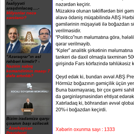
fəaliyyəti
nəzərdən keçirir.
araşdırılacaq….-
Müzakirə olunan təkliflərdən biri gəmi
Milyonlar necə
əlavə ödəniş müqabilində ABŞ Hərbi
xərclənir?
gəmilərinin müşayiəti ilə boğazdan sü
verilməsidir.
“Politico”nun məlumatına görə, hələli
qərar verilməyib.
“Kpler” analitik şirkətinin məlumatına
“Azəraqrar”ın əsl
tankeri də daxil olmaqla təxminən 
rəhbəri kimdir? -
girişində Fars körfəzində təhlükəsiz k
Nazirin sabiq
komandirinin maaşı 7
dəfə artırılıb?
Qeyd edək ki, bundan əvvəl ABŞ Pre
Hörmüz boğazının gəmiçilik üçün yeni
Buna baxmayaraq, bir çox gəmi sahib
da gərginləşməsindən ehtiyat edərək e
Xatırladaq ki, böhrandan əvvəl qloba
20%-i boğazdan keçirdi.
Bizim iradəmizə qarşı
çıxanın başı əziləcək
-
Azərbaycan
Xəbərin oxunma sayı : 1333
Prezidenti