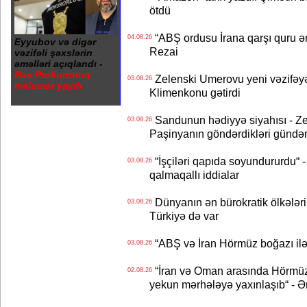
ötdü
“ABŞ ordusu İrana qarşı quru əmə
04.08.26
Eyyubov və digər
Rezai
vəzifəli şəxslərin
əməlləri açıqlandı -
Baş Prokurorluq
Zelenski Umerovu yeni vəzifəyə t
03.08.26
məlumat yaydı
Klimenkonu gətirdi
Sandunun hədiyyə siyahısı - Ze
03.08.26
Paşinyanın göndərdikləri gündə
“İşçiləri qapıda soyundururdu“ - 
03.08.26
qalmaqallı iddialar
Dünyanın ən bürokratik ölkələri
03.08.26
Türkiyə də var
“ABŞ və İran Hörmüz boğazı ilə b
03.08.26
“İran və Oman arasında Hörmüz b
02.08.26
yekun mərhələyə yaxınlaşıb“ - Ə