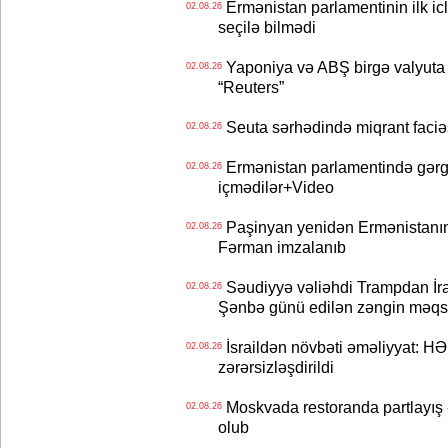
Ermənistan parlamentinin ilk icl
02.08.26
seçilə bilmədi
Yaponiya və ABŞ birgə valyuta 
02.08.26
“Reuters”
Seuta sərhədində miqrant faciəsi
02.08.26
Ermənistan parlamentində gərgi
02.08.26
içmədilər+Video
Paşinyan yenidən Ermənistanın B
02.08.26
Fərman imzalanıb
Səudiyyə vəliəhdi Trampdan İran
02.08.26
Şənbə günü edilən zəngin məqs
İsraildən növbəti əməliyyat: HƏ
02.08.26
zərərsizləşdirildi
Moskvada restoranda partlayış
02.08.26
olub