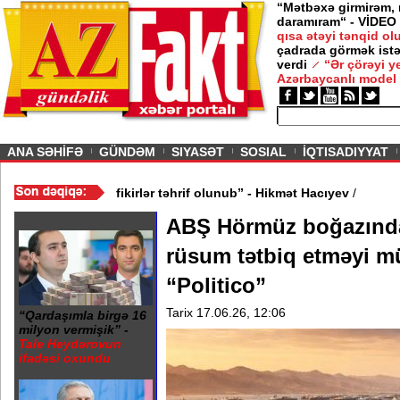
“Mətbəxə girmirəm,
daramıram“ - VİDEO
qısa ətəyi tənqid o
çadrada görmək istə
verdi
“Ər çörəyi 
Azərbaycanlı model
ious
ANA SƏHİFƏ
GÜNDƏM
SIYASƏT
SOSIAL
İQTISADIYYAT
? - VİDEO
/
“Mənə aid bəzi fikirlər təhrif olunub” - Hikmət Hacıyev
/
ABŞ Hörmüz boğazınd
rüsum tətbiq etməyi mü
“Politico”
Tarix 17.06.26, 12:06
“Qardaşımla birgə 16
milyon vermişik” -
Tale Heydərovun
ifadəsi oxundu