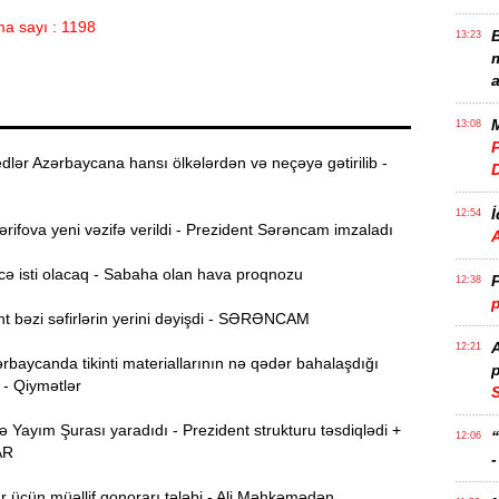
a sayı : 1198
B
13:23
m
a
M
13:08
P
lər Azərbaycana hansı ölkələrdən və neçəyə gətirilib -
İ
12:54
ifova yeni vəzifə verildi - Prezident Sərəncam imzaladı
ə isti olacaq - Sabaha olan hava proqnozu
P
12:38
p
t bəzi səfirlərin yerini dəyişdi - SƏRƏNCAM
12:21
rbaycanda tikinti materiallarının nə qədər bahalaşdığı
p
 - Qiymətlər
S
Yayım Şurası yaradıdı - Prezident strukturu təsdiqlədi +
12:06
AR
-
r üçün müəllif qonorarı tələbi - Ali Məhkəmədən