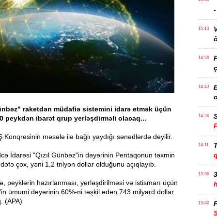
15:13
ö
14:59
ç
14:43
ünbəz" raketdən müdafiə sistemini idarə etmək üçün
S
14:26
 peykdən ibarət qrup yerləşdirməli olacaq...
Konqresinin məsələ ilə bağlı yaydığı sənədlərdə deyilir.
T
14:11
cə İdarəsi "Qızıl Günbəz"in dəyərinin Pentaqonun təxmin
 dəfə çox, yəni 1,2 trilyon dollar olduğunu açıqlayıb.
3
13:56
, peyklərin hazırlanması, yerləşdirilməsi və istismarı üçün
in ümumi dəyərinin 60%-ni təşkil edən 743 milyard dollar
q. (APA)
P
13:40