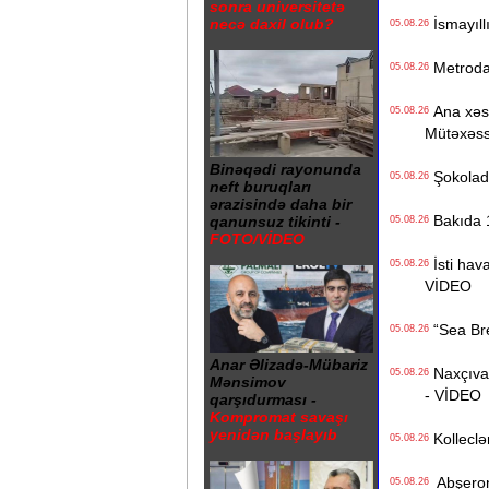
sonra universitetə
necə daxil olub?
İsmayıll
05.08.26
Metrodak
05.08.26
Ana xəstə
05.08.26
Mütəxəss
Binəqədi rayonunda
Şokolad 
05.08.26
neft buruqları
ərazisində daha bir
Bakıda 1
qanunsuz tikinti -
05.08.26
FOTO/VİDEO
İsti hava
05.08.26
VİDEO
“Sea Bree
05.08.26
Anar Əlizadə-Mübariz
Naxçıvan 
05.08.26
Mənsimov
- VİDEO
qarşıdurması -
Kompromat savaşı
yenidən başlayıb
Kolleclər
05.08.26
Abşeron 
05.08.26