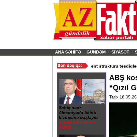
26
şın sürmürəm, saçımı
Previous
ANA SƏHİFƏ
GÜNDƏM
SIYASƏT
- Qiymətlər
/
Media və Yayım Şurası yaradıdı - Prezident strukturu
ABŞ kos
“Qızıl 
Tarix 18.05.26
Sabiq sədr
Almaniyada tikinti
biznesinə başlayıb -
Şərikli bina tikir +
FOTO