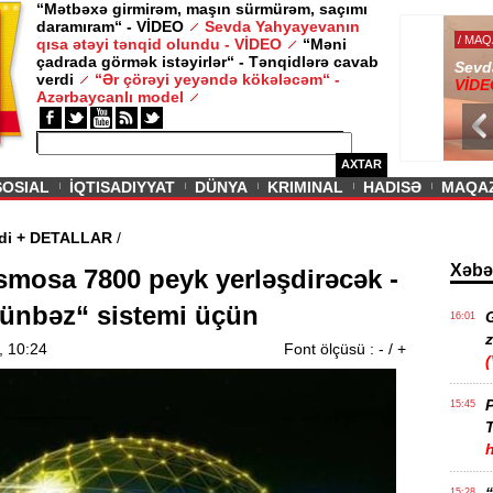
“Mətbəxə girmirəm, maşın sürmürəm, saçımı
daramıram“ - VİDEO
Sevda Yahyayevanın
/ MAQAZIN /
qısa ətəyi tənqid olundu - VİDEO
“Məni
çadrada görmək istəyirlər“ - Tənqidlərə cavab
Sevda Yahy
verdi
“Ər çörəyi yeyəndə kökələcəm“ -
VİDEO
Azərbaycanlı model
AXTAR
SOSIAL
İQTISADIYYAT
DÜNYA
KRIMINAL
HADISƏ
MAQA
 təsdiqlədi + DETALLAR
/
Xəbə
mosa 7800 peyk yerləşdirəcək -
Günbəz“ sistemi üçün
16:01
z
, 10:24
Font ölçüsü :
-
/
+
P
15:45
T
15:28