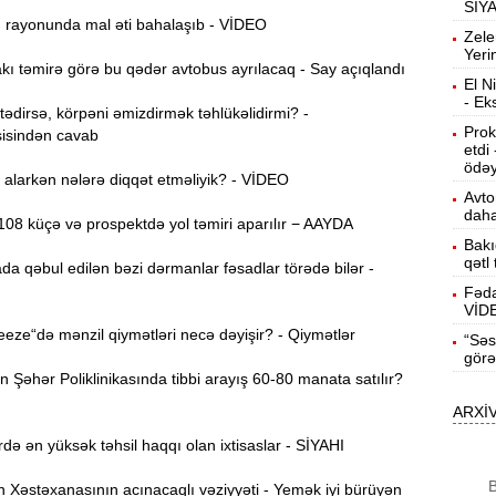
SİY
ı rayonunda mal əti bahalaşıb - VİDEO
12:40
Zele
Yeri
ı təmirə görə bu qədər avtobus ayrılacaq - Say açıqlandı
El N
12:24
- Ek
dirsə, körpəni əmizdirmək təhlükəlidirmi? -
ö
Prok
isindən cavab
etdi
“
12:06
ödəy
alarkən nələrə diqqət etməliyik? - VİDEO
g
Avto
daha
08 küçə və prospektdə yol təmiri aparılır − AAYDA
B
11:49
Bakı
q
qətl
da qəbul edilən bəzi dərmanlar fəsadlar törədə bilər -
Fəda
VİD
İ
11:34
ze“də mənzil qiymətləri necə dəyişir? - Qiymətlər
“Səs
ü
görə
Şəhər Poliklinikasında tibbi arayış 60-80 manata satılır?
11:20
ARXİ
s
də ən yüksək təhsil haqqı olan ixtisaslar - SİYAHI
M
11:04
B
Xəstəxanasının acınacaqlı vəziyyəti - Yemək iyi bürüyən