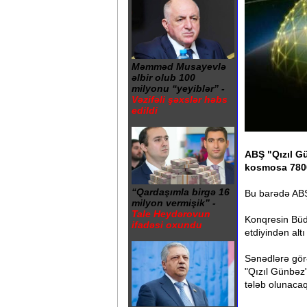
Məmməd Musayevlə
əlbir olub 100
milyonu “yeyiblər” -
Vəzifəli şəxslər həbs
edildi
ABŞ "Qızıl G
kosmosa 7800
“Qardaşımla birgə 16
Bu barədə ABŞ 
milyon vermişik” -
Tale Heydərovun
Konqresin Büd
ifadəsi oxundu
etdiyindən altı
Sənədlərə görə
"Qızıl Günbəz"
tələb olunaca