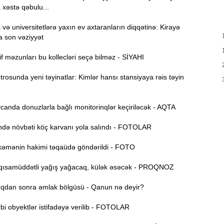
u
 xəstə qəbulu...
A
10:47
ə universitetlərə yaxın ev axtaranların diqqətinə: Kirayə
s
a son vəziyyət
R
10:32
f məzunları bu kollecləri seçə bilməz - SİYAHI
Ö
osunda yeni təyinatlar: Kimlər hansı stansiyaya rəis təyin
10:18
l
anda donuzlarla bağlı monitorinqlər keçiriləcək - AQTA
10:02
e
ə növbəti köç karvanı yola salındı - FOTOLAR
9:45
əmənin hakimi təqaüdə göndərildi - FOTO
“
9:30
ısamüddətli yağış yağacaq, külək əsəcək - PROQNOZ
o
dan sonra əmlak bölgüsü - Qanun nə deyir?
A
9:16
i obyektlər istifadəyə verilib - FOTOLAR
Ö
9:00