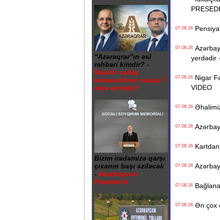
PRESED
Pensiya i
07.08.26
Azərbayc
07.08.26
“Azəraqrar”ın əsl
yerdədir 
rəhbəri kimdir? -
Nazirin sabiq
Nigar Fə
07.08.26
komandirinin maaşı 7
VİDEO
dəfə artırılıb?
Əhalimizi
07.08.26
Azərbayc
07.08.26
Kartdan i
07.08.26
Bizim iradəmizə qarşı
Azərbayc
çıxanın başı əziləcək
07.08.26
-
Azərbaycan
Prezidenti
Bağlanan 
07.08.26
Ən çox ç
07.08.26