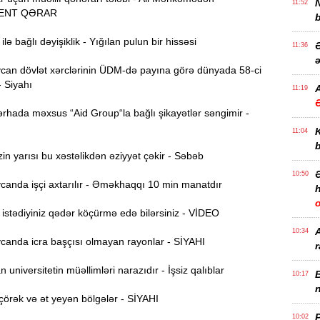
11:52
ENT QƏRAR
b
lə bağlı dəyişiklik - Yığılan pulun bir hissəsi
Ə
11:36
ə
an dövlət xərclərinin ÜDM-də payına görə dünyada 58-ci
- Siyahı
A
11:19
rhada məxsus “Aid Group“la bağlı şikayətlər səngimir -
11:04
b
n yarısı bu xəstəlikdən əziyyət çəkir - Səbəb
10:50
anda işçi axtarılır - Əməkhaqqı 10 min manatdır
h
stədiyiniz qədər köçürmə edə bilərsiniz - VİDEO
10:34
anda icra başçısı olmayan rayonlar - SİYAHI
r
universitetin müəllimləri narazıdır - İşsiz qalıblar
B
10:17
n
örək və ət yeyən bölgələr - SİYAHI
P
10:02