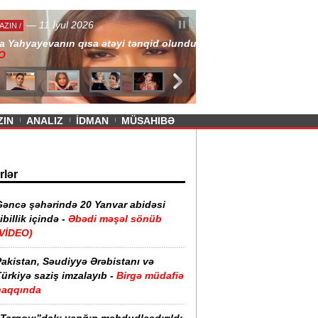
— 11 İyul 2026
ayevanın qısa ətəyi tənqid olundu -
ZIN
ANALIZ
İDMAN
MÜSAHIBƏ
rlər
Gəncə şəhərində 20 Yanvar abidəsi
ibillik içində -
Əbədi məşəl sönüb
(VİDEO)
akistan, Səudiyyə Ərəbistanı və
ürkiyə saziş imzalayıb -
Birgə müdafiə
haqqında