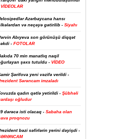
“Tarqovı”dakı yanğın məhdudlaşdırıldı
-
VİDEOLAR
Velosipedlər Azərbaycana hansı
lkələrdən və neçəyə gətirilib -
Siyahı
Pərvin Abıyeva son görünüşü diqqət
əkdi -
FOTOLAR
Bakıda 70 min manatlıq naqil
oğurlayan şəxs tutuldu -
VİDEO
amir Şərifova yeni vəzifə verildi -
Prezident Sərəncam imzaladı
ovuzda qadın qətlə yetirildi -
Şübhəli
qardaşı oğludur
9 dərəcə isti olacaq -
Sabaha olan
hava proqnozu
rezident bəzi səfirlərin yerini dəyişdi -
SƏRƏNCAM