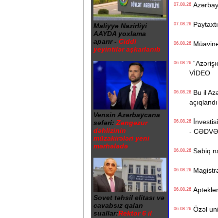
Azərbayc
07.08.26
Paytaxtın
07.08.26
Maliyyə Nazirliyi
AAYDA yoxlama
aparır -
Ciddi
Müavinət 
06.08.26
yeyintilər aşkarlanıb
“Azərişıq
06.08.26
VİDEO
Bu il Azə
06.08.26
açıqlandı
Vensin Azərbaycana
İnvestisi
səfəri:
Zəngəzur
06.08.26
dəhlizinin
- CƏDV
müzakirələri yeni
mərhələdə
Sabiq na
06.08.26
Magistrat
06.08.26
Apteklərd
06.08.26
Sovet təhsil elitası və
cavabsız qalan
Özəl univ
06.08.26
suallar:
Rektor 6 il