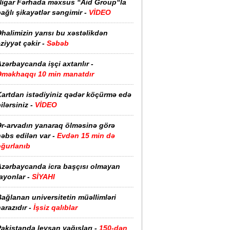
Nigar Fərhada məxsus “Aid Group“la
ağlı şikayətlər səngimir -
VİDEO
halimizin yarısı bu xəstəlikdən
ziyyət çəkir -
Səbəb
zərbaycanda işçi axtarılır -
Əməkhaqqı 10 min manatdır
Kartdan istədiyiniz qədər köçürmə edə
ilərsiniz -
VİDEO
Ər-arvadın yanaraq ölməsinə görə
əbs edilən var -
Evdən 15 min də
oğurlanıb
Azərbaycanda icra başçısı olmayan
ayonlar -
SİYAHI
ağlanan universitetin müəllimləri
arazıdır -
İşsiz qalıblar
akistanda leysan yağışları -
150-dən