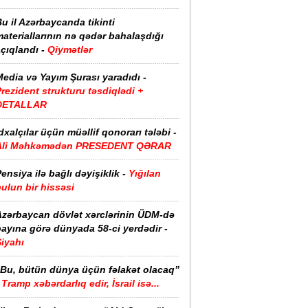
u il Azərbaycanda tikinti
ateriallarının nə qədər bahalaşdığı
çıqlandı -
Qiymətlər
edia və Yayım Şurası yaradıdı -
rezident strukturu təsdiqlədi +
DETALLAR
dxalçılar üçün müəllif qonorarı tələbi -
Ali Məhkəmədən PRESEDENT QƏRAR
ensiya ilə bağlı dəyişiklik -
Yığılan
ulun bir hissəsi
Azərbaycan dövlət xərclərinin ÜDM-də
ayına görə dünyada 58-ci yerdədir -
iyahı
“Bu, bütün dünya üçün fəlakət olacaq”
Tramp xəbərdarlıq edir, İsrail isə...