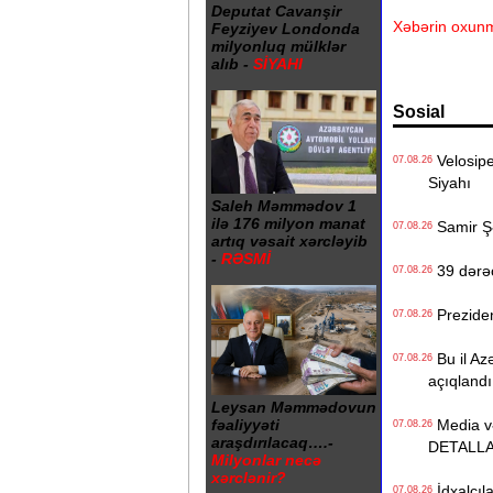
Deputat Cavanşir
Xəbərin oxunm
Feyziyev Londonda
milyonluq mülklər
alıb -
SİYAHI
Sosial
Velosiped
07.08.26
Siyahı
Saleh Məmmədov 1
ilə 176 milyon manat
Samir Şər
07.08.26
artıq vəsait xərcləyib
-
RƏSMİ
39 dərəc
07.08.26
Preziden
07.08.26
Bu il Azə
07.08.26
açıqlandı
Leysan Məmmədovun
Media və 
fəaliyyəti
07.08.26
araşdırılacaq….-
DETALL
Milyonlar necə
xərclənir?
İdxalçıla
07.08.26