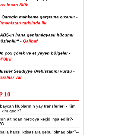
çox insan ölüb
I Qaregin məhkəmə qarşısına çıxarılır -
rmənistan tarixində ilk
“ABŞ-ın İrana genişmiqyaslı hücumu
özlənilir“ -
Qalibaf
n çox çörək və ət yeyən bölgələr -
SİYAHI
usilər Səudiyyə Ərəbistanını vurdu -
aralılar var
zərbaycanda əhalinin neçə faizi ali
P 10
əhsillidir? -
RƏQƏMLƏR
baycan klublarının yay transferləri - Kim
aytaxtın bu yollarında sıxlıq var -
r, kim gedir?
SİYAHI
nın altından metroya keçid inşa edilir?-
EO
rmənistan suriyalı ermənilərə pasport
erir -
81 min dollar ayırıb
balla hansı ixtisaslara qəbul olmaq olar?–