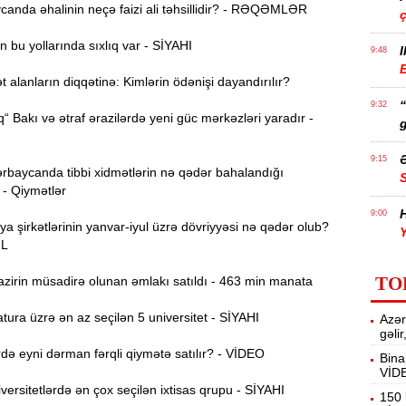
anda əhalinin neçə faizi ali təhsillidir? - RƏQƏMLƏR
 bu yollarında sıxlıq var - SİYAHI
I
9:48
E
alanların diqqətinə: Kimlərin ödənişi dayandırılır?
9:32
“ Bakı və ətraf ərazilərdə yeni güc mərkəzləri yaradır -
g
Ə
9:15
rbaycanda tibbi xidmətlərin nə qədər bahalandığı
 - Qiymətlər
H
9:00
ya şirkətlərinin yanvar-iyul üzrə dövriyyəsi nə qədər olub?
Y
ƏL
A
8:46
TO
zirin müsadirə olunan əmlakı satıldı - 463 min manata
t
ura üzrə ən az seçilən 5 universitet - SİYAHI
Azər
P
8:30
gəli
ə eyni dərman fərqli qiymətə satılır? - VİDEO
Bina
VİD
E
12:55
ersitetlərdə ən çox seçilən ixtisas qrupu - SİYAHI
v
150 