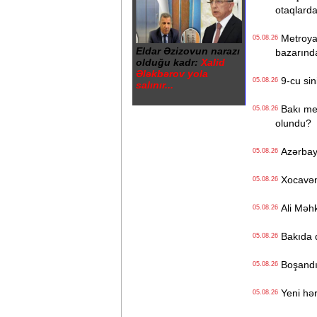
otaqlarda
Metroya v
05.08.26
Eldar Əzizovun narazı
bazarınd
olduğu kadr:
Xalid
Ələkbərov yola
9-cu sini
05.08.26
salınır...
Bakı metr
05.08.26
olundu?
Azərbayc
05.08.26
Xocavənd
05.08.26
Ali Məhk
05.08.26
Bakıda q
05.08.26
Boşandıq
05.08.26
Yeni hərb
05.08.26