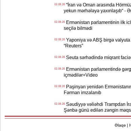
“İran və Oman arasında Hörmüz b
02.08.26
yekun mərhələyə yaxınlaşıb“ - Ə
Ermənistan parlamentinin ilk icl
02.08.26
seçilə bilmədi
Yaponiya və ABŞ birgə valyuta 
02.08.26
“Reuters”
Seuta sərhədində miqrant faciəsi
02.08.26
Ermənistan parlamentində gərgi
02.08.26
içmədilər+Video
Paşinyan yenidən Ermənistanın B
02.08.26
Fərman imzalanıb
Səudiyyə vəliəhdi Trampdan İran
02.08.26
Şənbə günü edilən zəngin məqs
Əlaqə
|