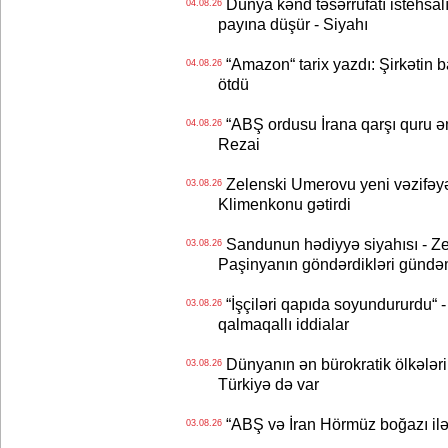
Dünya kənd təsərrüfatı istehsalı
04.08.26
payına düşür - Siyahı
“Amazon“ tarix yazdı: Şirkətin ba
04.08.26
ötdü
“ABŞ ordusu İrana qarşı quru əmə
04.08.26
Rezai
Zelenski Umerovu yeni vəzifəyə t
03.08.26
Klimenkonu gətirdi
Sandunun hədiyyə siyahısı - Ze
03.08.26
Paşinyanın göndərdikləri gündə
“İşçiləri qapıda soyundururdu“ - 
03.08.26
qalmaqallı iddialar
Dünyanın ən bürokratik ölkələri
03.08.26
Türkiyə də var
“ABŞ və İran Hörmüz boğazı ilə b
03.08.26