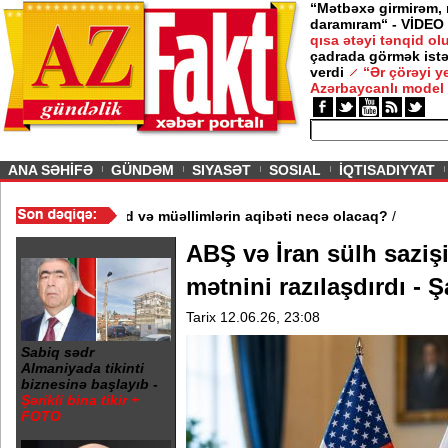
“Mətbəxə girmirəm,
daramıram“ - VİDEO
qısa ətəyi tənqid o
çadrada görmək istə
verdi
“Ər çörəyi 
Azərbaycanlı model
ious
ANA SƏHİFƏ
GÜNDƏM
SIYASƏT
SOSIAL
İQTISADIYYAT
məktəb bağlandı - Şagird və müəllimlərin aqibəti necə olacaq?
/
ABŞ və İran sülh saziş
mətnini razılaşdırdı - 
Tarix 12.06.26, 23:08
Sabiq sədr
Almaniyada tikinti
biznesinə başlayıb -
Şərikli bina tikir +
FOTO