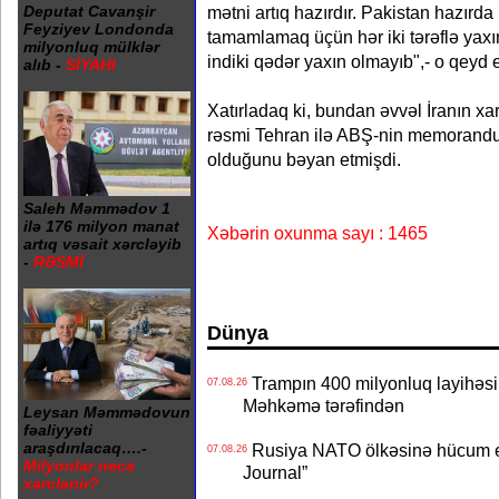
mətni artıq hazırdır. Pakistan hazırda
Deputat Cavanşir
Feyziyev Londonda
tamamlamaq üçün hər iki tərəflə yaxın
milyonluq mülklər
indiki qədər yaxın olmayıb",- o qeyd 
alıb -
SİYAHI
Xatırladaq ki, bundan əvvəl İranın xar
rəsmi Tehran ilə ABŞ-nin memorand
olduğunu bəyan etmişdi.
Saleh Məmmədov 1
ilə 176 milyon manat
Xəbərin oxunma sayı : 1465
artıq vəsait xərcləyib
-
RƏSMİ
Dünya
Trampın 400 milyonluq layihəsinin
07.08.26
Məhkəmə tərəfindən
Leysan Məmmədovun
fəaliyyəti
araşdırılacaq….-
Rusiya NATO ölkəsinə hücum edə
07.08.26
Milyonlar necə
Journal”
xərclənir?