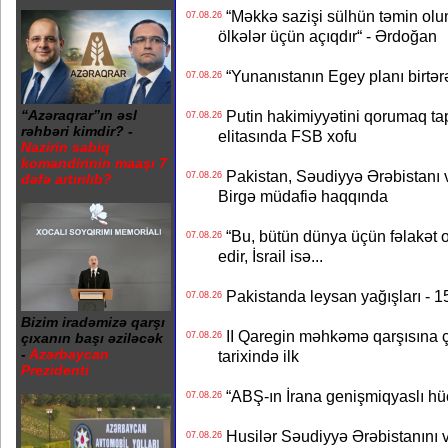
“Məkkə sazişi sülhün təmin olu
07.08.26
ölkələr üçün açıqdır“ - Ərdoğan
“Yunanıstanın Egey planı birtərə
07.08.26
Putin hakimiyyətini qorumaq tapş
“Azəraqrar”ın əsl
07.08.26
rəhbəri kimdir? -
elitasında FSB xofu
Nazirin sabiq
komandirinin maaşı 7
Pakistan, Səudiyyə Ərəbistanı v
07.08.26
dəfə artırılıb?
Birgə müdafiə haqqında
“Bu, bütün dünya üçün fəlakət o
07.08.26
edir, İsrail isə...
Pakistanda leysan yağışları - 1
07.08.26
Bizim iradəmizə qarşı
II Qaregin məhkəmə qarşısına çı
07.08.26
çıxanın başı əziləcək
-
Azərbaycan
tarixində ilk
Prezidenti
“ABŞ-ın İrana genişmiqyaslı hüc
07.08.26
Husilər Səudiyyə Ərəbistanını vu
07.08.26