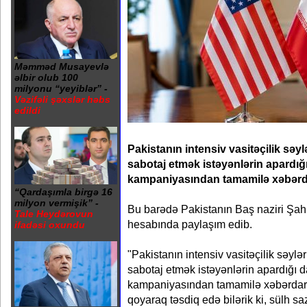
Məmməd Musayevlə
əlbir olub 100
milyonu “yeyiblər” -
Vəzifəli şəxslər həbs
edildi
Pakistanın intensiv vasitəçilik səyl
sabotaj etmək istəyənlərin apardı
kampaniyasından tamamilə xəbərd
“Qardaşımla birgə 16
milyon vermişik” -
Bu barədə Pakistanın Baş naziri Şah
Tale Heydərovun
hesabında paylaşım edib.
ifadəsi oxundu
"Pakistanın intensiv vasitəçilik səylə
sabotaj etmək istəyənlərin apardığı 
kampaniyasından tamamilə xəbərdar
qoyaraq təsdiq edə bilərik ki, sülh sa