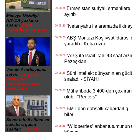
Ermənistan suriyalı ermənilərə p
06.08.26
ayırıb
Maliyyə Nazirliyi
AAYDA yoxlama
aparır -
Ciddi
“Netanyahu ilə aramızda fikir ayr
06.08.26
yeyintilər aşkarlanıb
ABŞ Mərkəzi Kəşfiyyat İdarəsi g
06.08.26
yaradıb - Kuba üzrə
“ABŞ ilə İsrail İranı 48 saat ərzi
05.08.26
Pezeşkian
Vensin Azərbaycana
Süni intellekt dünyanın ən güclü
05.08.26
səfəri:
Zəngəzur
sıraladı - SİYAHI
dəhlizinin
müzakirələri yeni
mərhələdə
Müharibədə 3 400-dən çox iranl
05.08.26
olub - “Reuters“
BMT-dən dəhşətli xəbərdarlıq - 
05.08.26
bilər
Sovet təhsil elitası və
cavabsız qalan
“Wildberries” anbar tutumunun üçd
05.08.26
suallar:
Rektor 6 il