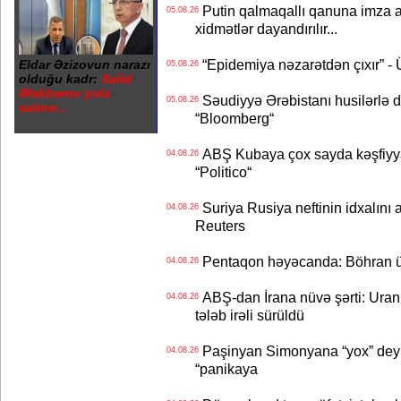
Putin qalmaqallı qanuna imza at
05.08.26
xidmətlər dayandırılır...
“Epidemiya nəzarətdən çıxır” -
Eldar Əzizovun narazı
05.08.26
olduğu kadr:
Xalid
Ələkbərov yola
Səudiyyə Ərəbistanı husilərlə da
05.08.26
salınır...
“Bloomberg“
ABŞ Kubaya çox sayda kəşfiyyatç
04.08.26
“Politico“
Suriya Rusiya neftinin idxalını 
04.08.26
Reuters
Pentaqon həyəcanda: Böhran ü
04.08.26
ABŞ-dan İrana nüvə şərti: Uran eh
04.08.26
tələb irəli sürüldü
Paşinyan Simonyana “yox” deyib
04.08.26
“panikaya