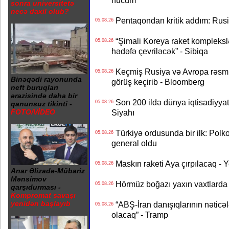
hücum
sonra universitetə
necə daxil olub?
Pentaqondan kritik addım: Rusiy
05.08.26
“Şimali Koreya raket kompleksl
05.08.26
hədəfə çevriləcək” - Sibiqa
Keçmiş Rusiya və Avropa rəsmilə
05.08.26
Binəqədi rayonunda
görüş keçirib - Bloomberg
neft buruqları
ərazisində daha bir
Son 200 ildə dünya iqtisadiyyatın
05.08.26
qanunsuz tikinti -
Siyahı
FOTO/VİDEO
Türkiyə ordusunda bir ilk: Polk
05.08.26
general oldu
Maskın raketi Aya çırpılacaq - 
05.08.26
Anar Əlizadə-Mübariz
Mənsimov
Hörmüz boğazı yaxın vaxtlarda 
05.08.26
qarşıdurması -
Kompromat savaşı
yenidən başlayıb
“ABŞ-İran danışıqlarının nəticə
05.08.26
olacaq” - Tramp