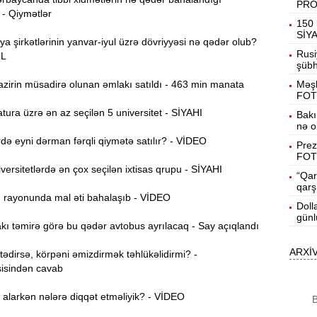
PR
 - Qiymətlər
19:31
150 
b
SİY
ya şirkətlərinin yanvar-iyul üzrə dövriyyəsi nə qədər olub?
Rusi
ƏL
19:16
şübhə
d
zirin müsadirə olunan əmlakı satıldı - 463 min manata
Məşh
FOT
19:00
ura üzrə ən az seçilən 5 universitet - SİYAHI
Bakı
nə o
ə eyni dərman fərqli qiymətə satılır? - VİDEO
Prez
18:41
FOT
Ç
ersitetlərdə ən çox seçilən ixtisas qrupu - SİYAHI
“Qar
qarş
N
18:22
ı rayonunda mal əti bahalaşıb - VİDEO
a
Doll
günl
ı təmirə görə bu qədər avtobus ayrılacaq - Say açıqlandı
K
18:05
o
ARXİ
dirsə, körpəni əmizdirmək təhlükəlidirmi? -
isindən cavab
17:49
A
alarkən nələrə diqqət etməliyik? - VİDEO
B