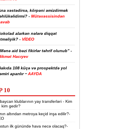
Ana xəstədirsə, körpəni əmizdirmək
əhlükəlidirmi? -
Mütəxəssisindən
cavab
Şokolad alarkən nələrə diqqət
tməliyik? -
VİDEO
Mənə aid bəzi fikirlər təhrif olunub” -
Hikmət Hacıyev
Bakıda 108 küçə və prospektdə yol
əmiri aparılır −
AAYDA
sti havada qəbul edilən bəzi dərmanlar
P 10
əsadlar törədə bilər -
VİDEO
baycan klublarının yay transferləri - Kim
üharibədə 3 400-dən çox iranlı və 18
r, kim gedir?
ABŞ hərbçisi həlak olub -
“Reuters“
nın altından metroya keçid inşa edilir?-
EO
BMT-dən dəhşətli xəbərdarlıq -
49
ilyon insan ac qala bilər
stun ilk günündə hava necə olacaq?-