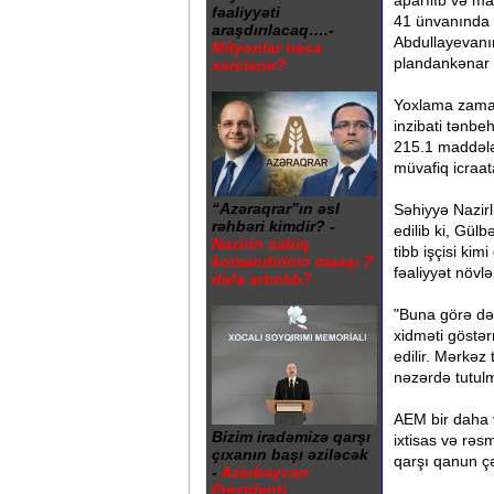
aparılıb və ma
fəaliyyəti
41 ünvanında y
araşdırılacaq….-
Abdullayevanın
Milyonlar necə
plandankənar y
xərclənir?
Yoxlama zaman
inzibati tənbeh
215.1 maddələr
müvafiq icraat
“Azəraqrar”ın əsl
Səhiyyə Nazir
rəhbəri kimdir? -
edilib ki, Gül
Nazirin sabiq
tibb işçisi kim
komandirinin maaşı 7
fəaliyyət növlə
dəfə artırılıb?
"Buna görə də
xidməti göstə
edilir. Mərkəz 
nəzərdə tutulm
AEM bir daha v
Bizim iradəmizə qarşı
ixtisas və rəs
çıxanın başı əziləcək
qarşı qanun çə
-
Azərbaycan
Prezidenti