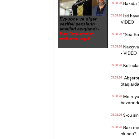
Bakıda 1
05.08.26
İsti hava
05.08.26
Eyyubov və digər
VİDEO
vəzifəli şəxslərin
əməlləri açıqlandı -
Baş Prokurorluq
“Sea Bree
05.08.26
məlumat yaydı
Naxçıvan 
05.08.26
- VİDEO
Kolleclər
05.08.26
Abşeron 
05.08.26
otaqlarda
Metroya v
05.08.26
bazarınd
9-cu sini
05.08.26
Bakı metr
05.08.26
olundu?