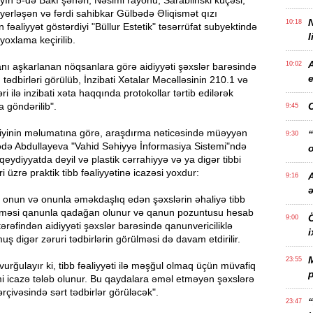
yın 5-də Bakı şəhəri, Nəsimi rayonu, Sarablinski küçəsi,
erləşən və fərdi sahibkar Gülbədə Əliqismət qızı
10:18
 fəaliyyət göstərdiyi "Büllur Estetik" təsərrüfat subyektində
l
oxlama keçirilib.
10:02
ı aşkarlanan nöqsanlara görə aidiyyəti şəxslər barəsində
e
 tədbirləri görülüb, İnzibati Xətalar Məcəlləsinin 210.1 və
i ilə inzibati xəta haqqında protokollar tərtib edilərək
a göndərilib".
9:45
liyinin məlumatına görə, araşdırma nəticəsində müəyyən
“
9:30
bədə Abdullayeva "Vahid Səhiyyə İnformasiya Sistemi"ndə
o
i qeydiyyatda deyil və plastik cərrahiyyə və ya digər tibbi
ri üzrə praktik tibb fəaliyyətinə icazəsi yoxdur:
A
9:16
 onun və onunla əməkdaşlıq edən şəxslərin əhaliyə tibb
rməsi qanunla qadağan olunur və qanun pozuntusu hesab
Ö
9:00
tərəfindən aidiyyəti şəxslər barəsində qanunvericiliklə
i
uş digər zəruri tədbirlərin görülməsi də davam etdirilir.
23:55
urğulayır ki, tibb fəaliyyəti ilə məşğul olmaq üçün müvafiq
p
mi icazə tələb olunur. Bu qaydalara əməl etməyən şəxslərə
rçivəsində sərt tədbirlər görüləcək".
“
23:47