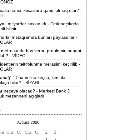
OQNOZ
“Wildberries” anbar tutumunun üçdə
balla hansı ixtisaslara qəbul olmaq olar?–
irini itirib -
21-ci hücum
AHI
yalı milyarder saxlanıldı - Fırıldaqçılıqda
“Sea Breeze“də mənzil qiymətləri necə
li bilinir
əyişir? -
Qiymətlər
urlar instaqramda bunları paylaşdılar -
OLAR
Bakıda ticarət mərkəzində FACİƏ:
liftin
 metrosunda baş verən problemin səbəbi
şaxtasına düşüb öldü
lub? - VİDEO
identlərin təltifolunma mərasimi keçirilib -
Pentaqondan kritik addım:
Rusiya və
OLAR
inə qarşı yeni plan
abağ“ “Dinamo“nu keçsə, kiminlə
ılaşa bilər? - SİYAHI
axçıvan Şəhər Poliklinikasında tibbi
rayış 60-80 manata satılır? -
VİDEO
ar neçəyə olacaq? - Mərkəzi Bank 3
ük məzənnəni açıqladı
olleclərdə ən yüksək təhsil haqqı
lan ixtisaslar -
SİYAHI
V
"Yəhudi David Seliverstov" Kazım
Avqust, 2026
bbasov çıxdı! -
Bir dələduzla bağlı
.e
Ç.a
Ç.
C.a
C.
Ş.
B.
SENSASİON detallar
1
2