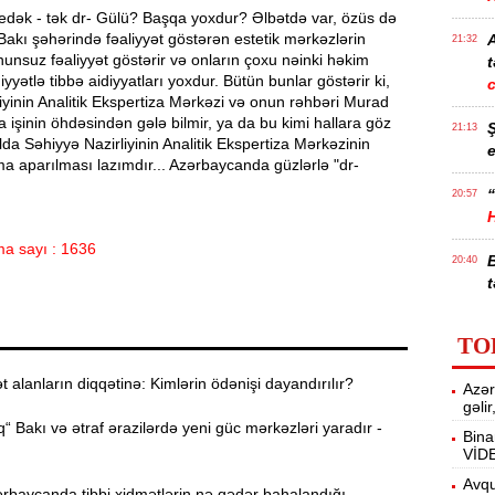
 edək - tək dr- Gülü? Başqa yoxdur? Əlbətdə var, özüs də
Bakı şəhərində fəaliyyət göstərən estetik mərkəzlərin
21:32
nunsuz fəaliyyət göstərir və onların çoxu nəinki həkim
t
yyətlə tibbə aidiyyatları yoxdur. Bütün bunlar göstərir ki,
iyinin Analitik Ekspertiza Mərkəzi və onun rəhbəri Murad
işinin öhdəsindən gələ bilmir, ya da bu kimi hallara göz
21:13
da Səhiyyə Nazirliyinin Analitik Ekspertiza Mərkəzinin
e
 aparılması lazımdır... Azərbaycanda güzlərlə "dr-
“
20:57
a sayı : 1636
20:40
t
İ
20:25
TO
f
alanların diqqətinə: Kimlərin ödənişi dayandırılır?
Azər
M
20:06
gəli
“ Bakı və ətraf ərazilərdə yeni güc mərkəzləri yaradır -
Bina
VİD
19:48
m
Avqu
rbaycanda tibbi xidmətlərin nə qədər bahalandığı