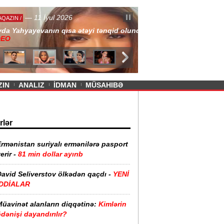
— 11 İyul 2026
ayevanın qısa ətəyi tənqid olundu -
ZIN
ANALIZ
İDMAN
MÜSAHIBƏ
rlər
rmənistan suriyalı ermənilərə pasport
erir -
81 min dollar ayırıb
David Seliverstov ölkədən qaçdı -
YENİ
İDDİALAR
Müavinət alanların diqqətinə:
Kimlərin
dənişi dayandırılır?