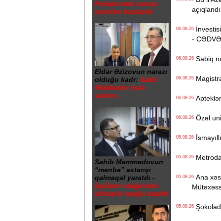
Kompromat savaşı
açıqlandı
yenidən başlayıb
İnvestisi
06.08.26
- CƏDV
Sabiq na
06.08.26
Eldar Əzizovun narazı
Magistrat
06.08.26
olduğu kadr:
Xalid
Ələkbərov yola
salınır...
Apteklərd
06.08.26
Özəl univ
06.08.26
İsmayıll
05.08.26
Metrodak
05.08.26
Sahib Məmmədovun
“mənbə” axtarışı
Ana xəstə
qalmaqal yaratdı -
05.08.26
İşçilərin otağından
Mütəxəss
dinləyici qurğu tapılıb
Şokolad 
05.08.26