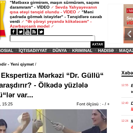
“Mətbəxə girmirəm, maşın sürmürəm, saçımı
daramıram“ - VİDEO
Sevda Yahyayevanın
/ MAQAZIN /
qısa ətəyi tənqid olundu - VİDEO
“Məni
çadrada görmək istəyirlər“ - Tənqidlərə cavab
Sevda Yahy
verdi
“Ər çörəyi yeyəndə kökələcəm“ -
VİDEO
Azərbaycanlı model
AXTAR
SOSIAL
İQTISADIYYAT
DÜNYA
KRIMINAL
HADISƏ
MAQA
 davam edir - Yeni qiymət
/
Xəbə
 Ekspertiza Mərkəzi “Dr. Güllü“
araşdırır? - Ölkədə yüzlələ
E
12:55
v
“lər var...
, 15:25
Font ölçüsü :
-
/
+
12:40
12:24
ö