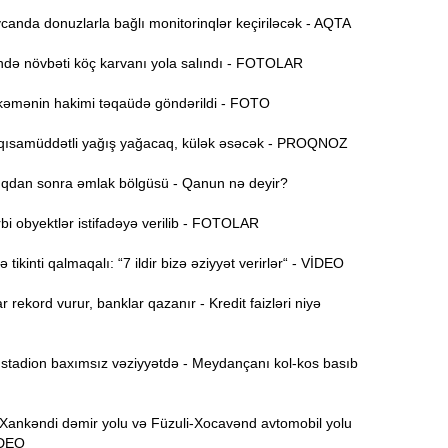
anda donuzlarla bağlı monitorinqlər keçiriləcək - AQTA
15:44
ə növbəti köç karvanı yola salındı - FOTOLAR
U
əmənin hakimi təqaüdə göndərildi - FOTO
B
15:27
ısamüddətli yağış yağacaq, külək əsəcək - PROQNOZ
dan sonra əmlak bölgüsü - Qanun nə deyir?
S
15:12
i obyektlər istifadəyə verilib - FOTOLAR
l
tikinti qalmaqalı: “7 ildir bizə əziyyət verirlər“ - VİDEO
T
14:58
r rekord vurur, banklar qazanır - Kredit faizləri niyə
14:42
tadion baxımsız vəziyyətdə - Meydançanı kol-kos basıb
9
14:25
nkəndi dəmir yolu və Füzuli-Xocavənd avtomobil yolu
b
VİDEO