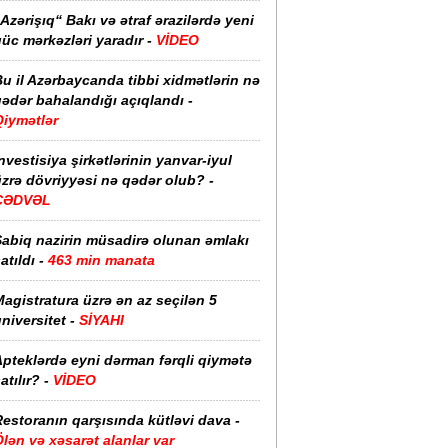
Azərişıq“ Bakı və ətraf ərazilərdə yeni
üc mərkəzləri yaradır -
VİDEO
u il Azərbaycanda tibbi xidmətlərin nə
ədər bahalandığı açıqlandı -
Qiymətlər
nvestisiya şirkətlərinin yanvar-iyul
zrə dövriyyəsi nə qədər olub? -
CƏDVƏL
Sabiq nazirin müsadirə olunan əmlakı
atıldı -
463 min manata
agistratura üzrə ən az seçilən 5
niversitet -
SİYAHI
pteklərdə eyni dərman fərqli qiymətə
atılır? -
VİDEO
estoranın qarşısında kütləvi dava -
lən və xəsarət alanlar var