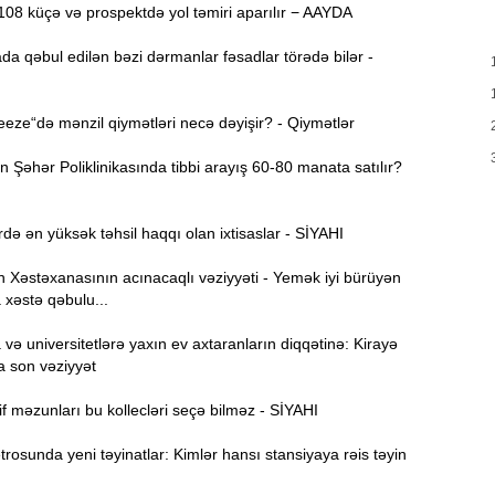
08 küçə və prospektdə yol təmiri aparılır − AAYDA
T
17:35
e
da qəbul edilən bəzi dərmanlar fəsadlar törədə bilər -
17:20
v
ze“də mənzil qiymətləri necə dəyişir? - Qiymətlər
x
Şəhər Poliklinikasında tibbi arayış 60-80 manata satılır?
17:03
də ən yüksək təhsil haqqı olan ixtisaslar - SİYAHI
N
16:47
Xəstəxanasının acınacaqlı vəziyyəti - Yemək iyi bürüyən
 xəstə qəbulu...
İ
16:29
i
ə universitetlərə yaxın ev axtaranların diqqətinə: Kirayə
a son vəziyyət
“
16:14
f məzunları bu kollecləri seçə bilməz - SİYAHI
ç
osunda yeni təyinatlar: Kimlər hansı stansiyaya rəis təyin
M
16:00
a