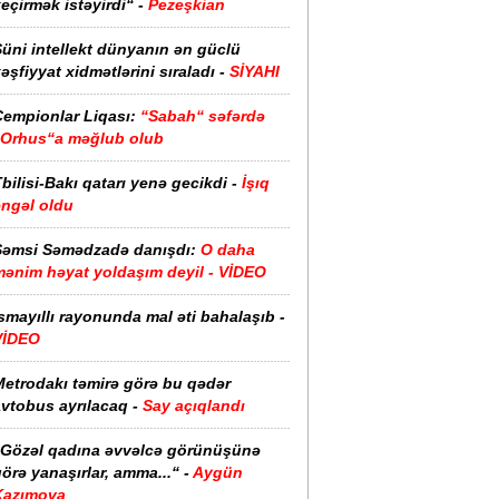
eçirmək istəyirdi“ -
Pezeşkian
üni intellekt dünyanın ən güclü
əşfiyyat xidmətlərini sıraladı -
SİYAHI
Çempionlar Liqası:
“Sabah“ səfərdə
“Orhus“a məğlub olub
bilisi-Bakı qatarı yenə gecikdi -
İşıq
əngəl oldu
Şəmsi Səmədzadə danışdı:
O daha
mənim həyat yoldaşım deyil - VİDEO
smayıllı rayonunda mal əti bahalaşıb -
VİDEO
Metrodakı təmirə görə bu qədər
vtobus ayrılacaq -
Say açıqlandı
“Gözəl qadına əvvəlcə görünüşünə
örə yanaşırlar, amma...“ -
Aygün
Kazımova