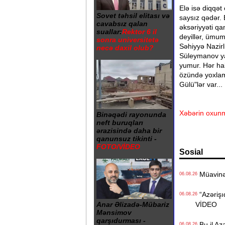
Elə isə diqqət
Sovet təhsil elitası və
saysız qədər. 
cavabsız qalan
əksəriyyəti qa
suallar:
Rektor 6 il
deyillər, ümumi
sonra universitetə
Səhiyyə Nazirl
necə daxil olub?
Süleymanov ya 
yumur. Hər hal
özündə yoxlama
Gülü"lər var...
Xəbərin oxunm
Binəqədi rayonunda
neft buruqları
ərazisində daha bir
qanunsuz tikinti -
FOTO/VİDEO
Sosial
Müavinət 
06.08.26
“Azərişıq
06.08.26
VİDEO
Anar Əlizadə-Mübariz
Mənsimov
qarşıdurması -
Bu il Azə
06.08.26