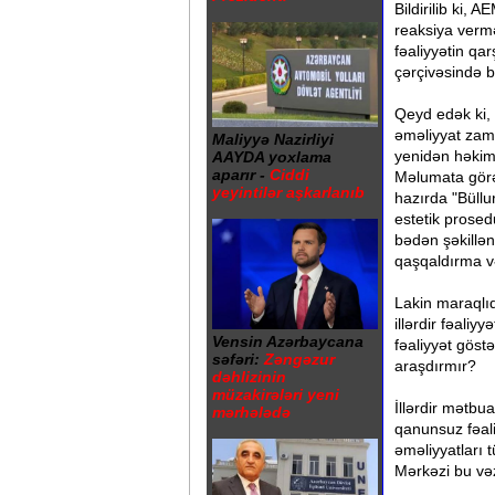
Bildirilib ki,
reaksiya verm
fəaliyyətin qar
çərçivəsində bü
Qeyd edək ki, ö
əməliyyat zama
Maliyyə Nazirliyi
yenidən həkiml
AAYDA yoxlama
aparır -
Ciddi
Məlumata görə
yeyintilər aşkarlanıb
hazırda "Büllu
estetik prosed
bədən şəkillə
qaşqaldırma və
Lakin maraqlıd
illərdir fəali
Vensin Azərbaycana
fəaliyyət göstə
səfəri:
Zəngəzur
araşdırmır?
dəhlizinin
müzakirələri yeni
İllərdir mətbu
mərhələdə
qanunsuz fəali
əməliyyatları 
Mərkəzi bu vəz