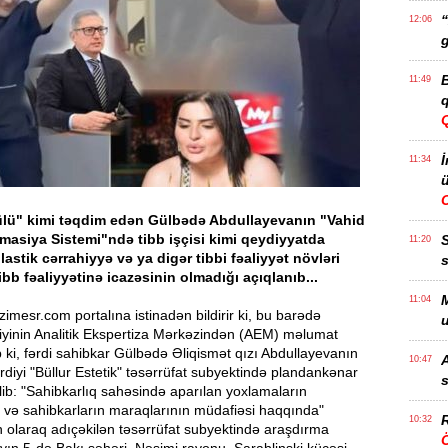
“
12:06
g
B
11:49
q
İ
11:34
ü
lü" kimi təqdim edən Gülbədə Abdullayevanın "Vahid
masiya Sistemi"ndə tibb işçisi kimi qeydiyyatda
11:20
lastik cərrahiyyə və ya digər tibbi fəaliyyət növləri
s
ibb fəaliyyətinə icazəsinin olmadığı açıqlanıb...
M
11:04
imesr.com portalına istinadən bildirir ki, bu barədə
u
iyinin Analitik Ekspertiza Mərkəzindən (AEM) məlumat
ilib ki, fərdi sahibkar Gülbədə Əliqismət qızı Abdullayevanın
A
10:47
ərdiyi "Büllur Estetik" təsərrüfat subyektində plandankənar
s
lib: "Sahibkarlıq sahəsində aparılan yoxlamaların
 və sahibkarların maraqlarının müdafiəsi haqqında"
R
10:32
olaraq adıçəkilən təsərrüfat subyektində araşdırma
Ö