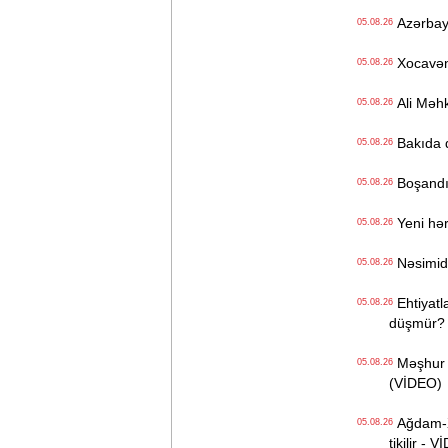
Azərbayc
05.08.26
Xocavənd
05.08.26
Ali Məhk
05.08.26
Bakıda q
05.08.26
Boşandıq
05.08.26
Yeni hərb
05.08.26
Nəsimidə 
05.08.26
Ehtiyatla
05.08.26
düşmür?
Məşhur s
05.08.26
(VİDEO)
Ağdam-Xa
05.08.26
tikilir - 