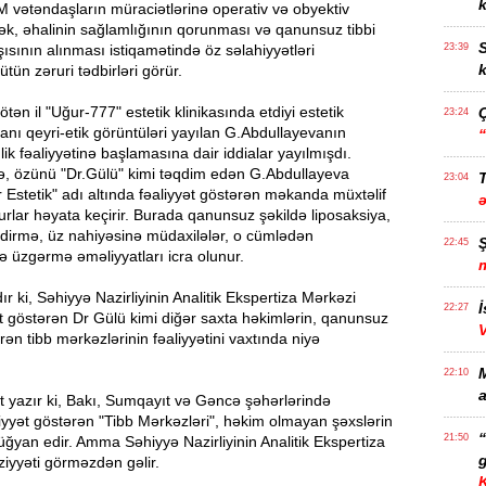
k
 AEM vətəndaşların müraciətlərinə operativ və obyektiv
ək, əhalinin sağlamlığının qorunması və qanunsuz tibbi
S
şısının alınması istiqamətində öz səlahiyyətləri
23:39
k
tün zəruri tədbirləri görür.
tən il "Uğur-777" estetik klinikasında etdiyi estetik
23:24
nı qeyri-etik görüntüləri yayılan G.Abdullayevanın
ik fəaliyyətinə başlamasına dair iddialar yayılmışdı.
, özünü "Dr.Gülü" kimi təqdim edən G.Abdullayeva
T
23:04
r Estetik" adı altında fəaliyyət göstərən məkanda müxtəlif
urlar həyata keçirir. Burada qanunsuz şəkildə liposaksiya,
ndirmə, üz nahiyəsinə müdaxilələr, o cümlədən
22:45
 üzgərmə əməliyyatları icra olunur.
ır ki, Səhiyyə Nazirliyinin Analitik Ekspertiza Mərkəzi
İ
22:27
yyət göstərən Dr Gülü kimi diğər saxta həkimlərin, qanunsuz
rən tibb mərkəzlərinin fəaliyyətini vaxtında niyə
22:10
a
at yazır ki, Bakı, Sumqayıt və Gəncə şəhərlərində
yyət göstərən "Tibb Mərkəzləri", həkim olmayan şəxslərin
21:50
tüğyan edir. Amma Səhiyyə Nazirliyinin Analitik Ekspertiza
g
iyyəti görməzdən gəlir.