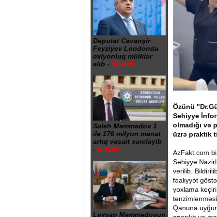
Deputat Cavanşir
Feyziyev Londonda
milyonluq mülklər
alıb -
SİYAHI
Özünü "Dr.Gü
Səhiyyə İnfor
olmadığı və p
Saleh Məmmədov 1
ilə 176 milyon manat
üzrə praktik t
artıq vəsait xərcləyib
-
RƏSMİ
AzFakt.com biz
Səhiyyə Nazirl
verilib. Bildir
fəaliyyət göst
yoxlama keçiri
tənzimlənməsi
Qanuna uyğun 
Leysan Məmmədovun