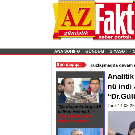
26
şın sürmürəm, saçımı
Previous
ANA SƏHİFƏ
GÜNDƏM
SIYASƏT
rin istismarı dayandırıldı - Video
/
Azərbaycan nefti ucuzlaşmaqda
Analitik
nü indi 
“Dr.Gülü
Tarix 14.05.26
“Qardaşımla birgə 16
milyon vermişik” -
Tale Heydərovun
ifadəsi oxundu