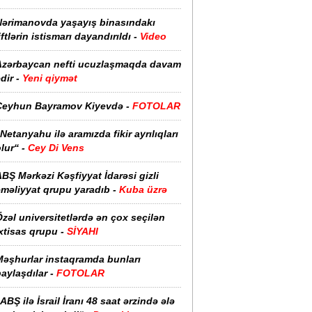
Nərimanovda yaşayış binasındakı
iftlərin istismarı dayandırıldı -
Video
Azərbaycan nefti ucuzlaşmaqda davam
dir -
Yeni qiymət
Ceyhun Bayramov Kiyevdə -
FOTOLAR
Netanyahu ilə aramızda fikir ayrılıqları
lur“ -
Cey Di Vens
BŞ Mərkəzi Kəşfiyyat İdarəsi gizli
əməliyyat qrupu yaradıb -
Kuba üzrə
zəl universitetlərdə ən çox seçilən
xtisas qrupu -
SİYAHI
Məşhurlar instaqramda bunları
aylaşdılar -
FOTOLAR
ABŞ ilə İsrail İranı 48 saat ərzində ələ