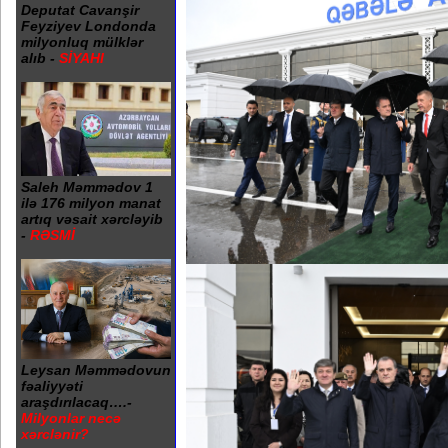
Deputat Cavanşir
Feyziyev Londonda
milyonluq mülklər
alıb -
SİYAHI
Saleh Məmmədov 1
ilə 176 milyon manat
artıq vəsait xərcləyib
-
RƏSMİ
Leysan Məmmədovun
fəaliyyəti
araşdırılacaq….-
Milyonlar necə
xərclənir?