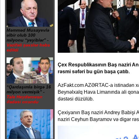
Məmməd Musayevlə
əlbir olub 100
milyonu “yeyiblər” -
Vəzifəli şəxslər həbs
edildi
Çex Respublikasının Baş naziri A
rəsmi səfəri bu gün başa çatıb.
AzFakt.com AZƏRTAC-a istinadən xəb
“Qardaşımla birgə 16
Beynəlxalq Hava Limanında ali qonağı
milyon vermişik” -
Tale Heydərovun
dəstəsi düzülüb.
ifadəsi oxundu
Çexiyanın Baş naziri Andrey Babişi A
naziri Ceyhun Bayramov və digər rəsm