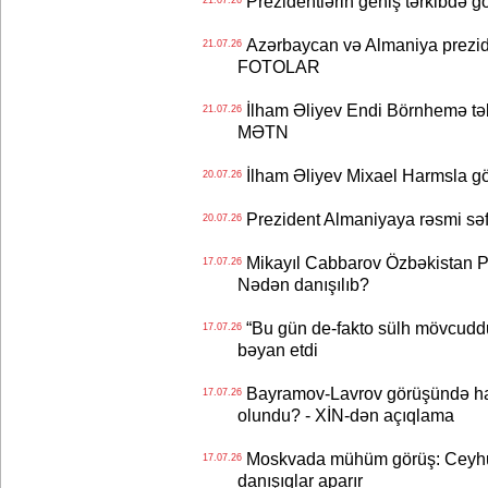
Prezidentlərin geniş tərkibdə 
Azərbaycan və Almaniya preziden
21.07.26
FOTOLAR
İlham Əliyev Endi Börnhemə təb
21.07.26
MƏTN
İlham Əliyev Mixael Harmsla 
20.07.26
Prezident Almaniyaya rəsmi sə
20.07.26
Mikayıl Cabbarov Özbəkistan Pre
17.07.26
Nədən danışılıb?
“Bu gün de-fakto sülh mövcuddu
17.07.26
bəyan etdi
Bayramov-Lavrov görüşündə ha
17.07.26
olundu? - XİN-dən açıqlama
Moskvada mühüm görüş: Ceyhu
17.07.26
danışıqlar aparır