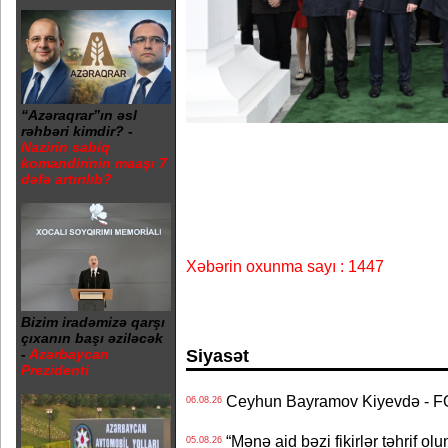
“Azəraqrar”ın əsl
rəhbəri kimdir? -
Nazirin sabiq
komandirinin maaşı 7
dəfə artırılıb?
Xəbərin oxunma sayı : 1447
Bizim iradəmizə qarşı
çıxanın başı əziləcək
Siyasət
-
Azərbaycan
Prezidenti
Ceyhun Bayramov Kiyevdə - 
06.08.26
“Mənə aid bəzi fikirlər təhrif ol
05.08.26