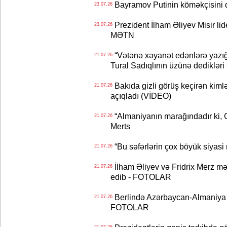
Bayramov Putinin köməkçisini 
23.07.26
Prezident İlham Əliyev Misir lid
23.07.26
MƏTN
“Vətənə xəyanət edənlərə yazığı
21.07.26
Tural Sadıqlının üzünə dediklər
Bakıda gizli görüş keçirən kimlər
21.07.26
açıqladı (VİDEO)
“Almaniyanın marağındadır ki, C
21.07.26
Merts
“Bu səfərlərin çox böyük siyasi m
21.07.26
İlham Əliyev və Fridrix Merz mə
21.07.26
edib - FOTOLAR
Berlində Azərbaycan-Almaniya s
21.07.26
FOTOLAR
21.07.26