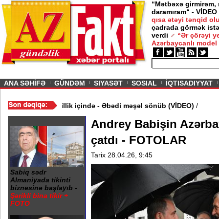
“Mətbəxə girmirəm,
daramıram“ - VİDEO
qısa ətəyi tənqid o
çadrada görmək istə
verdi
“Ər çörəyi 
Azərbaycanlı model
ious
ANA SƏHİFƏ
GÜNDƏM
SIYASƏT
SOSIAL
İQTISADIYYAT
ində 20 Yanvar abidəsi zibillik içində - Əbədi məşəl sönüb (VİDEO
Andrey Babişin Azərba
çatdı - FOTOLAR
Tarix 28.04.26, 9:45
Sabiq sədr
Almaniyada tikinti
biznesinə başlayıb -
Şərikli bina tikir +
FOTO