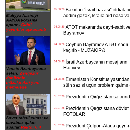
Bakıdan “İsrail bazası“ iddialar
05.08.26
addım gəzək, İsrailə aid nəsə va
Maliyyə Nazirliyi
AAYDA yoxlama
aparır -
Ciddi
ATƏT məkanında qeyri-sabit və
04.08.26
yeyintilər aşkarlanıb
Bayramov
Ceyhun Bayramov ATƏT sədri il
04.08.26
keçirib - MÜZAKİRƏ
İsrail Azərbaycanın mesajlarını 
04.08.26
Hacıyev
Vensin Azərbaycana
səfəri:
Zəngəzur
dəhlizinin
Ermənistan Konstitusiyasından ər
04.08.26
müzakirələri yeni
sülh sazişi üçün problem qalmır
mərhələdə
Prezidentin Qırğızıstan səfərin
31.07.26
Prezidentin Qırğızıstana dövlət s
31.07.26
FOTOLAR
Sovet təhsil elitası və
cavabsız qalan
Prezident Çolpon-Atada qeyri-rə
31.07.26
suallar:
Rektor 6 il