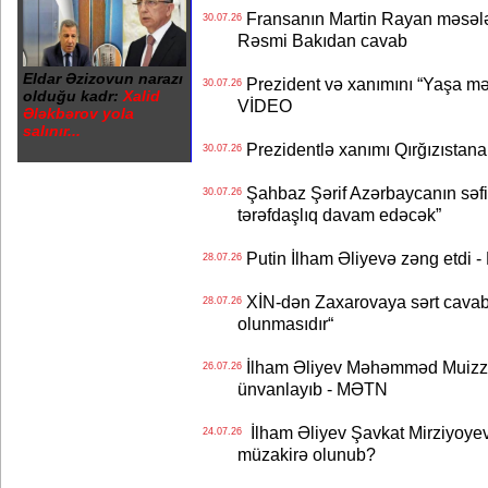
Fransanın Martin Rayan məsələs
30.07.26
Rəsmi Bakıdan cavab
Eldar Əzizovun narazı
Prezident və xanımını “Yaşa mən
30.07.26
olduğu kadr:
Xalid
VİDEO
Ələkbərov yola
salınır...
Prezidentlə xanımı Qırğızıstana
30.07.26
Şahbaz Şərif Azərbaycanın səfirin
30.07.26
tərəfdaşlıq davam edəcək”
Putin İlham Əliyevə zəng etdi -
28.07.26
XİN-dən Zaxarovaya sərt cavab: “
28.07.26
olunmasıdır“
İlham Əliyev Məhəmməd Muizzu
26.07.26
ünvanlayıb - MƏTN
İlham Əliyev Şavkat Mirziyoyevə
24.07.26
müzakirə olunub?