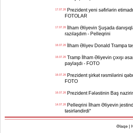
Prezident yeni səfirlərin etimad
17.07.26
FOTOLAR
İlham Əliyevin Şuşada danışıqlar
17.07.26
razılaşdım - Pelleqrini
İlham Əliyev Donald Trampa tə
16.07.26
Tramp İlham Əliyevin çıxışı əsa
16.07.26
paylaşdı - FOTO
Prezident şirkət rəsmilərini q
16.07.26
FOTO
Prezident Fələstinin Baş nazir
16.07.26
Pelleqrini İlham Əliyevin jestin
14.07.26
təsirləndirdi“
Əlaqə
|