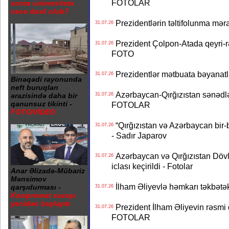
FOTOLAR
sonra universitetə
necə daxil olub?
Prezidentlərin təltifolunma mər
31.07.26
Prezident Çolpon-Atada qeyri-rə
31.07.26
FOTO
Prezidentlər mətbuata bəyanatl
31.07.26
Binəqədi rayonunda
neft buruqları
Azərbaycan-Qırğızıstan sənədlər
31.07.26
ərazisində daha bir
qanunsuz tikinti -
FOTOLAR
FOTO/VİDEO
“Qırğızıstan və Azərbaycan bir-bi
31.07.26
- Sadır Japarov
Azərbaycan və Qırğızıstan Dövlə
31.07.26
iclası keçirildi - Fotolar
Anar Əlizadə-Mübariz
Mənsimov
İlham Əliyevlə həmkarı təkbət
qarşıdurması -
31.07.26
Kompromat savaşı
yenidən başlayıb
Prezident İlham Əliyevin rəsmi 
31.07.26
FOTOLAR