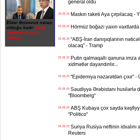
general oldu
Maskın raketi Aya çırpılacaq - 
05.08.26
Eldar Əzizovun narazı
Hörmüz boğazı yaxın vaxtlarda 
05.08.26
olduğu kadr:
Xalid
Ələkbərov yola
salınır...
“ABŞ-İran danışıqlarının nəticə
05.08.26
olacaq” - Tramp
Putin qalmaqallı qanuna imza at
05.08.26
xidmətlər dayandırılır...
“Epidemiya nəzarətdən çıxır” -
05.08.26
Səudiyyə Ərəbistanı husilərlə da
05.08.26
“Bloomberg“
ABŞ Kubaya çox sayda kəşfiyyatç
04.08.26
“Politico“
Suriya Rusiya neftinin idxalını 
04.08.26
Reuters