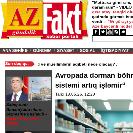
“Mətbəxə girmirəm,
daramıram“ - VİDEO
qısa ətəyi tənqid o
çadrada görmək istə
verdi
“Ər çörəyi 
Azərbaycanlı model
ious
ANA SƏHİFƏ
GÜNDƏM
SIYASƏT
SOSIAL
İQTISADIYYAT
məktəb bağlandı - Şagird və müəllimlərin aqibəti necə olacaq?
/
Avropada dərman böhr
sistemi artıq işləmir“
Tarix 19.05.26, 12:29
Sabiq sədr
Almaniyada tikinti
biznesinə başlayıb -
Şərikli bina tikir +
FOTO