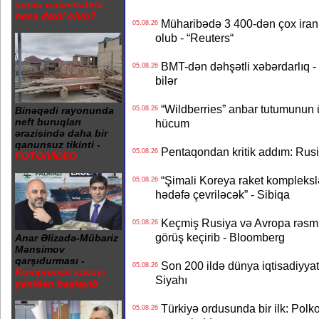
sonra universitetə
necə daxil olub?
Müharibədə 3 400-dən çox iranl
05.08.26
olub - “Reuters“
BMT-dən dəhşətli xəbərdarlıq - 
05.08.26
bilər
“Wildberries” anbar tutumunun üçd
05.08.26
Binəqədi rayonunda
neft buruqları
hücum
ərazisində daha bir
qanunsuz tikinti -
Pentaqondan kritik addım: Rusiy
05.08.26
FOTO/VİDEO
“Şimali Koreya raket kompleksl
05.08.26
hədəfə çevriləcək” - Sibiqa
Keçmiş Rusiya və Avropa rəsmilə
05.08.26
görüş keçirib - Bloomberg
Anar Əlizadə-Mübariz
Mənsimov
qarşıdurması -
Son 200 ildə dünya iqtisadiyyatın
05.08.26
Kompromat savaşı
Siyahı
yenidən başlayıb
Türkiyə ordusunda bir ilk: Polk
05.08.26