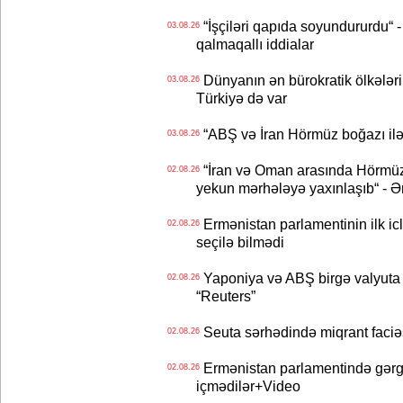
“İşçiləri qapıda soyundururdu“ - 
03.08.26
qalmaqallı iddialar
Dünyanın ən bürokratik ölkələri
03.08.26
Türkiyə də var
“ABŞ və İran Hörmüz boğazı ilə b
03.08.26
“İran və Oman arasında Hörmüz b
02.08.26
yekun mərhələyə yaxınlaşıb“ - Ə
Ermənistan parlamentinin ilk icl
02.08.26
seçilə bilmədi
Yaponiya və ABŞ birgə valyuta 
02.08.26
“Reuters”
Seuta sərhədində miqrant faciəsi
02.08.26
Ermənistan parlamentində gərgi
02.08.26
içmədilər+Video