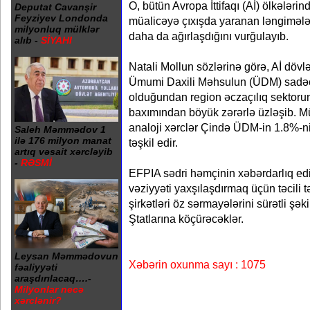
O, bütün Avropa İttifaqı (Aİ) ölkələrin
Deputat Cavanşir
Feyziyev Londonda
müalicəyə çıxışda yaranan ləngimələr
milyonluq mülklər
daha da ağırlaşdığını vurğulayıb.
alıb -
SİYAHI
Natali Mollun sözlərinə görə, Aİ dövlə
Ümumi Daxili Məhsulun (ÜDM) sadə
olduğundan region əczaçılıq sektoruna
baxımından böyük zərərlə üzləşib. Mü
analoji xərclər Çində ÜDM-in 1.8%-n
Saleh Məmmədov 1
ilə 176 milyon manat
təşkil edir.
artıq vəsait xərcləyib
-
RƏSMİ
EFPIA sədri həmçinin xəbərdarlıq ed
vəziyyəti yaxşılaşdırmaq üçün təcili t
şirkətləri öz sərmayələrini sürətli şə
Ştatlarına köçürəcəklər.
Leysan Məmmədovun
Xəbərin oxunma sayı : 1075
fəaliyyəti
araşdırılacaq….-
Milyonlar necə
xərclənir?