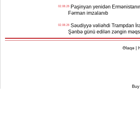
Paşinyan yenidən Ermənistanın B
02.08.26
Fərman imzalanıb
Səudiyyə vəliəhdi Trampdan İran
02.08.26
Şənbə günü edilən zəngin məqs
Əlaqə
|
Buy 