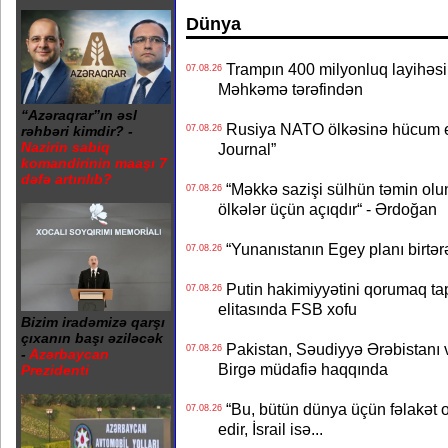
Dünya
Trampın 400 milyonluq layihəsinin
07.08.26
Məhkəmə tərəfindən
“Azəraqrar”ın əsl
Rusiya NATO ölkəsinə hücum edə
07.08.26
rəhbəri kimdir? -
Nazirin sabiq
Journal”
komandirinin maaşı 7
dəfə artırılıb?
“Məkkə sazişi sülhün təmin olu
07.08.26
ölkələr üçün açıqdır“ - Ərdoğan
“Yunanıstanın Egey planı birtərə
07.08.26
Putin hakimiyyətini qorumaq tapş
07.08.26
elitasında FSB xofu
Bizim iradəmizə qarşı
çıxanın başı əziləcək
Pakistan, Səudiyyə Ərəbistanı v
07.08.26
-
Azərbaycan
Birgə müdafiə haqqında
Prezidenti
“Bu, bütün dünya üçün fəlakət o
07.08.26
edir, İsrail isə...