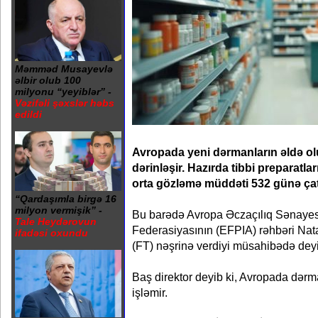
Məmməd Musayevlə
əlbir olub 100
milyonu “yeyiblər” -
Vəzifəli şəxslər həbs
edildi
Avropada yeni dərmanların əldə o
dərinləşir. Hazırda tibbi preparatl
orta gözləmə müddəti 532 günə çat
“Qardaşımla birgə 16
milyon vermişik” -
Bu barədə Avropa Əczaçılıq Sənayesi
Tale Heydərovun
Federasiyasının (EFPIA) rəhbəri Nata
ifadəsi oxundu
(FT) nəşrinə verdiyi müsahibədə dey
Baş direktor deyib ki, Avropada dərma
işləmir.