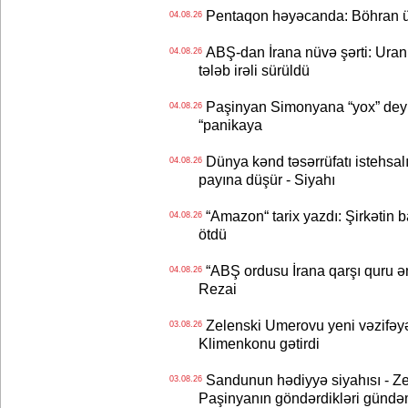
Pentaqon həyəcanda: Böhran ü
04.08.26
ABŞ-dan İrana nüvə şərti: Uran eh
04.08.26
tələb irəli sürüldü
Paşinyan Simonyana “yox” deyib
04.08.26
“panikaya
Dünya kənd təsərrüfatı istehsalı
04.08.26
payına düşür - Siyahı
“Amazon“ tarix yazdı: Şirkətin ba
04.08.26
ötdü
“ABŞ ordusu İrana qarşı quru əmə
04.08.26
Rezai
Zelenski Umerovu yeni vəzifəyə t
03.08.26
Klimenkonu gətirdi
Sandunun hədiyyə siyahısı - Ze
03.08.26
Paşinyanın göndərdikləri gündə