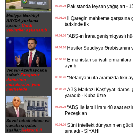
Pakistanda leysan yağışları - 1
07.08.26
Maliyyə Nazirliyi
II Qaregin məhkəmə qarşısına çı
07.08.26
AAYDA yoxlama
tarixində ilk
aparır -
Ciddi
yeyintilər aşkarlanıb
“ABŞ-ın İrana genişmiqyaslı hüc
07.08.26
Husilər Səudiyyə Ərəbistanını vu
07.08.26
Ermənistan suriyalı ermənilərə p
06.08.26
ayırıb
Vensin Azərbaycana
səfəri:
Zəngəzur
“Netanyahu ilə aramızda fikir ayr
06.08.26
dəhlizinin
müzakirələri yeni
mərhələdə
ABŞ Mərkəzi Kəşfiyyat İdarəsi g
06.08.26
yaradıb - Kuba üzrə
“ABŞ ilə İsrail İranı 48 saat ərzi
05.08.26
Pezeşkian
Sovet təhsil elitası və
Süni intellekt dünyanın ən güclü
cavabsız qalan
05.08.26
suallar:
Rektor 6 il
sıraladı - SİYAHI