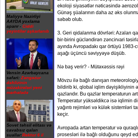
ekoloji siyasətlər nəticəsində aerozol
Günəş şüalarının daha az əks olunm
Maliyyə Nazirliyi
səbəb olub.
AAYDA yoxlama
aparır -
Ciddi
yeyintilər aşkarlanıb
3. Geri qidalanma dövrləri: Azalan qa
bir-birini gücləndirən zəncirvari təsirl
ayında Avropadakı qar örtüyü 1983-cü
aşağı üçüncü səviyyəyə düşüb.
Nə baş verir? - Mütəxəssis rəyi
Vensin Azərbaycana
səfəri:
Zəngəzur
Mövzu ilə bağlı danışan meteorologi
dəhlizinin
bildirib ki, qlobal iqlim dəyişikliyini
müzakirələri yeni
mərhələdə
qazlarıdır. Bu qazlar temperaturun ar
Temperatur yüksəldikcə isə iqlimin di
yağıntı rejimləri və külək sistemləri t
keçir.
Sovet təhsil elitası və
Avropada artan temperatur və quraqlı
cavabsız qalan
prosesləri ilə bağlı olduğunu qeyd ed
suallar:
Rektor 6 il