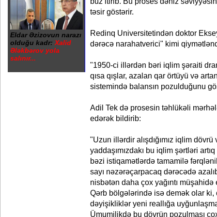
buz itirib. Bu proses dəniz səviyyəs
təsir göstərir.
Redinq Universitetindən doktor Ekse
Eldar Əzizovun narazı
olduğu kadr:
Xalid
dərəcə narahatverici" kimi qiymətləndi
Ələkbərov yola
salınır...
"1950-ci illərdən bəri iqlim şəraiti d
qısa qışlar, azalan qar örtüyü və artan
sistemində balansın pozulduğunu gös
Adil Tek də prosesin təhlükəli mərhə
edərək bildirib:
"Uzun illərdir alışdığımız iqlim dövrü 
yaddaşımızdakı bu iqlim şərtləri artı
bəzi istiqamətlərdə tamamilə fərqləni
sayı nəzərəçarpacaq dərəcədə azalıb.
nisbətən daha çox yağıntı müşahidə ed
Qərb bölgələrində isə demək olar ki,
dəyişikliklər yeni reallığa uyğunlaşma
Ümumilikdə bu dövrün pozulması çox 