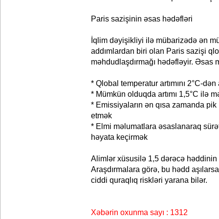
Paris sazişinin əsas hədəfləri
İqlim dəyişikliyi ilə mübarizədə ən 
addımlardan biri olan Paris sazişi qlo
məhdudlaşdırmağı hədəfləyir. Əsas m
* Qlobal temperatur artımını 2°C-də
* Mümkün olduqda artımı 1,5°C ilə 
* Emissiyaların ən qısa zamanda pik
etmək
* Elmi məlumatlara əsaslanaraq sürət
həyata keçirmək
Alimlər xüsusilə 1,5 dərəcə həddinin kr
Araşdırmalara görə, bu hədd aşılarsa
ciddi quraqlıq riskləri yarana bilər.
Xəbərin oxunma sayı : 1312