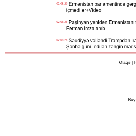
Ermənistan parlamentində gərgi
02.08.26
içmədilər+Video
Paşinyan yenidən Ermənistanın B
02.08.26
Fərman imzalanıb
Səudiyyə vəliəhdi Trampdan İran
02.08.26
Şənbə günü edilən zəngin məqs
Əlaqə
|
Buy 