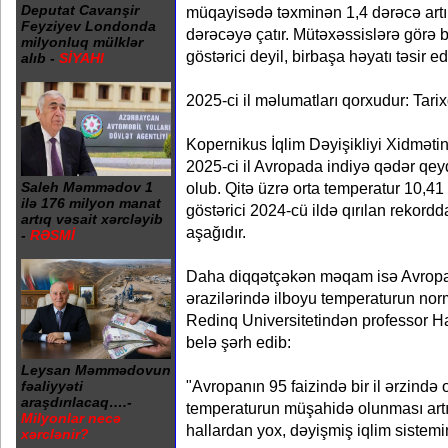
Deputat Cavanşir
müqayisədə təxminən 1,4 dərəcə artıb
Feyziyev Londonda
dərəcəyə çatır. Mütəxəssislərə görə b
milyonluq mülklər
göstərici deyil, birbaşa həyatı təsir e
alıb -
SİYAHI
2025-ci il məlumatları qorxudur: Tarixd
Kopernikus İqlim Dəyişikliyi Xidməti
2025-ci il Avropada indiyə qədər qeyd
Saleh Məmmədov 1
olub. Qitə üzrə orta temperatur 10,41
ilə 176 milyon manat
göstərici 2024-cü ildə qırılan rekord
artıq vəsait xərcləyib
aşağıdır.
-
RƏSMİ
Daha diqqətçəkən məqam isə Avropan
ərazilərində ilboyu temperaturun no
Redinq Universitetindən professor H
belə şərh edib:
Leysan Məmmədovun
"Avropanın 95 faizində bir il ərzind
fəaliyyəti
araşdırılacaq….-
temperaturun müşahidə olunması artı
Milyonlar necə
hallardan yox, dəyişmiş iqlim sistemi
xərclənir?