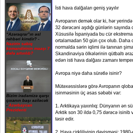
İsti hava dalğaları geniş yayılır
Avropanın demək olar ki, hər yerind
32 dərəcəni aşdığı günlərin sayında 
Xüsusilə İspaniyada bu cür ekstremal 
“Azəraqrar”ın əsl
rəhbəri kimdir? -
ortalamadan 50 gün çox olub. Daha 
Nazirin sabiq
normalda sərin iqlimi ilə tanınan şim
komandirinin maaşı 7
Skandinaviya ölkələrinin qütbaltı əra
dəfə artırılıb?
edən isti hava dalğası zamanı temper
Avropa niyə daha sürətlə isinir?
Mütəxəssislərə görə Avropanın qloba
isinməsinin üç əsas səbəbi var:
Bizim iradəmizə qarşı
çıxanın başı əziləcək
-
Azərbaycan
1. Arktikaya yaxınlıq: Dünyanın ən sü
Prezidenti
Arktik son 30 ildə 0,75 dərəcə isinib
təsir edir.
2. Hava çirkliliyinin dəyişməsi: 1980-