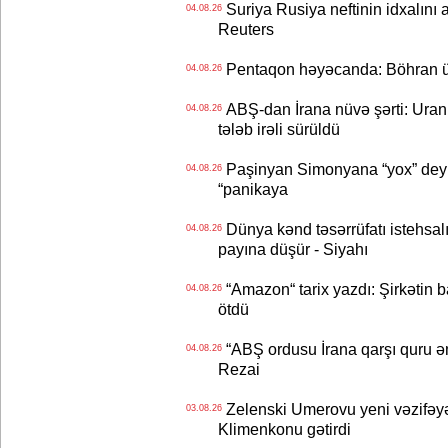
Suriya Rusiya neftinin idxalını 
04.08.26
Reuters
Pentaqon həyəcanda: Böhran ü
04.08.26
ABŞ-dan İrana nüvə şərti: Uran eh
04.08.26
tələb irəli sürüldü
Paşinyan Simonyana “yox” deyib
04.08.26
“panikaya
Dünya kənd təsərrüfatı istehsalı
04.08.26
payına düşür - Siyahı
“Amazon“ tarix yazdı: Şirkətin ba
04.08.26
ötdü
“ABŞ ordusu İrana qarşı quru əmə
04.08.26
Rezai
Zelenski Umerovu yeni vəzifəyə t
03.08.26
Klimenkonu gətirdi