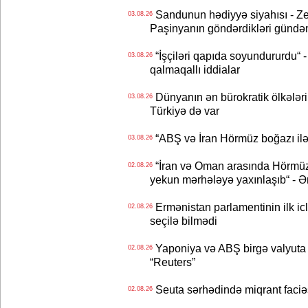
Sandunun hədiyyə siyahısı - Ze
03.08.26
Paşinyanın göndərdikləri gündə
“İşçiləri qapıda soyundururdu“ - 
03.08.26
qalmaqallı iddialar
Dünyanın ən bürokratik ölkələri
03.08.26
Türkiyə də var
“ABŞ və İran Hörmüz boğazı ilə b
03.08.26
“İran və Oman arasında Hörmüz b
02.08.26
yekun mərhələyə yaxınlaşıb“ - Ə
Ermənistan parlamentinin ilk icl
02.08.26
seçilə bilmədi
Yaponiya və ABŞ birgə valyuta 
02.08.26
“Reuters”
Seuta sərhədində miqrant faciəsi
02.08.26