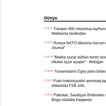
Dünya
Trampın 400 milyonluq layihəsinin
07.08.26
Məhkəmə tərəfindən
Rusiya NATO ölkəsinə hücum edə
07.08.26
Journal”
“Məkkə sazişi sülhün təmin olu
07.08.26
ölkələr üçün açıqdır“ - Ərdoğan
“Yunanıstanın Egey planı birtərə
07.08.26
Putin hakimiyyətini qorumaq tapş
07.08.26
elitasında FSB xofu
Pakistan, Səudiyyə Ərəbistanı v
07.08.26
Birgə müdafiə haqqında