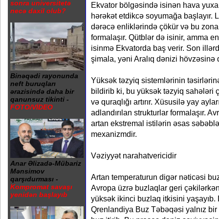
sonra universitetə
Ekvator bölgəsində isinən hava yuxar
necə daxil olub?
hərəkət etdikcə soyumağa başlayır. L
dərəcə enliklərində çökür və bu zona
formalaşır. Qütblər də isinir, amma e
isinmə Ekvatorda baş verir. Son illə
şimala, yəni Aralıq dənizi hövzəsinə
Binəqədi rayonunda
Yüksək təzyiq sistemlərinin təsirləri
neft buruqları
bildirib ki, bu yüksək təzyiq sahələri
ərazisində daha bir
qanunsuz tikinti -
və quraqlığı artırır. Xüsusilə yay aylar
FOTO/VİDEO
adlandırılan strukturlar formalaşır. Av
artan ekstremal istilərin əsas səbəbl
mexanizmdir.
Vəziyyət narahatvericidir
Anar Əlizadə-Mübariz
Mənsimov
Artan temperaturun digər nəticəsi buzl
qarşıdurması -
Kompromat savaşı
Avropa üzrə buzlaqlar geri çəkilərkən,
yenidən başlayıb
yüksək ikinci buzlaq itkisini yaşayıb
Qrenlandiya Buz Təbəqəsi yalnız bir 