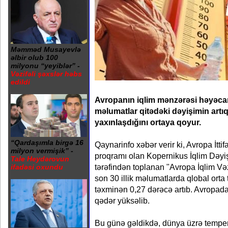
Məmməd Musayevlə
əlbir olub 100
milyonu “yeyiblər” -
Vəzifəli şəxslər həbs
edildi
Avropanın iqlim mənzərəsi həyəcan 
məlumatlar qitədəki dəyişimin art
yaxınlaşdığını ortaya qoyur.
“Qardaşımla birgə 16
Qaynarinfo xəbər verir ki, Avropa İtti
milyon vermişik” -
proqramı olan Kopernikus İqlim Dəyiş
Tale Heydərovun
tərəfindən toplanan "Avropa İqlim Və
ifadəsi oxundu
son 30 illik məlumatlarda qlobal orta 
təxminən 0,27 dərəcə artıb. Avropada
qədər yüksəlib.
Bu günə gəldikdə, dünya üzrə temper