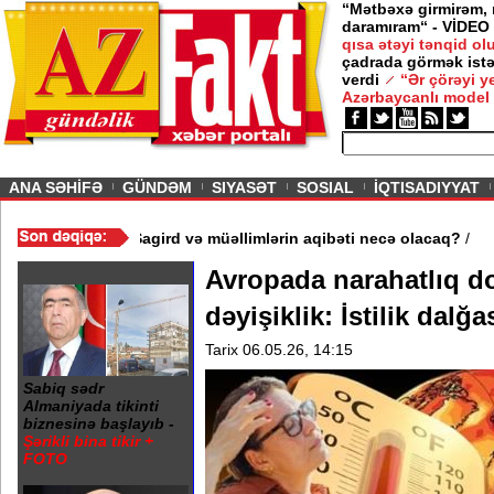
“Mətbəxə girmirəm,
daramıram“ - VİDEO
qısa ətəyi tənqid o
çadrada görmək istə
verdi
“Ər çörəyi 
Azərbaycanlı model
ious
ANA SƏHİFƏ
GÜNDƏM
SIYASƏT
SOSIAL
İQTISADIYYAT
bəydə 3 məktəb bağlandı - Şagird və müəllimlərin aqibəti necə o
Avropada narahatlıq 
dəyişiklik: İstilik dalğ
Tarix 06.05.26, 14:15
Sabiq sədr
Almaniyada tikinti
biznesinə başlayıb -
Şərikli bina tikir +
FOTO