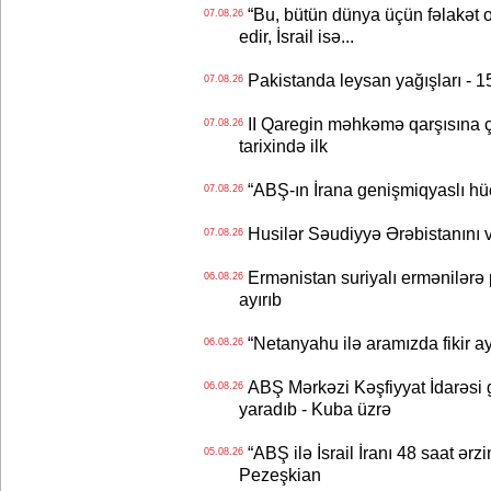
“Bu, bütün dünya üçün fəlakət o
07.08.26
edir, İsrail isə...
Pakistanda leysan yağışları - 1
07.08.26
II Qaregin məhkəmə qarşısına çı
07.08.26
tarixində ilk
“ABŞ-ın İrana genişmiqyaslı hüc
07.08.26
Husilər Səudiyyə Ərəbistanını vu
07.08.26
Ermənistan suriyalı ermənilərə p
06.08.26
ayırıb
“Netanyahu ilə aramızda fikir ayr
06.08.26
ABŞ Mərkəzi Kəşfiyyat İdarəsi g
06.08.26
yaradıb - Kuba üzrə
“ABŞ ilə İsrail İranı 48 saat ərzi
05.08.26
Pezeşkian