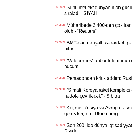
Süni intellekt dünyanın ən güclü
05.08.26
sıraladı - SİYAHI
Müharibədə 3 400-dən çox iranl
05.08.26
olub - “Reuters“
BMT-dən dəhşətli xəbərdarlıq - 
05.08.26
bilər
“Wildberries” anbar tutumunun üçd
05.08.26
hücum
Pentaqondan kritik addım: Rusiy
05.08.26
“Şimali Koreya raket kompleksl
05.08.26
hədəfə çevriləcək” - Sibiqa
Keçmiş Rusiya və Avropa rəsmilə
05.08.26
görüş keçirib - Bloomberg
Son 200 ildə dünya iqtisadiyyatın
05.08.26
Siyahı