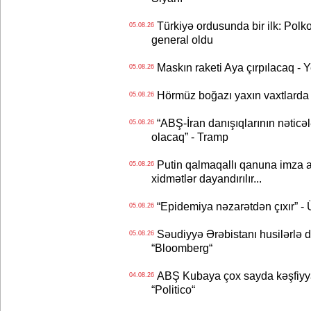
Türkiyə ordusunda bir ilk: Polk
05.08.26
general oldu
Maskın raketi Aya çırpılacaq - 
05.08.26
Hörmüz boğazı yaxın vaxtlarda 
05.08.26
“ABŞ-İran danışıqlarının nəticə
05.08.26
olacaq” - Tramp
Putin qalmaqallı qanuna imza at
05.08.26
xidmətlər dayandırılır...
“Epidemiya nəzarətdən çıxır” -
05.08.26
Səudiyyə Ərəbistanı husilərlə da
05.08.26
“Bloomberg“
ABŞ Kubaya çox sayda kəşfiyyatç
04.08.26
“Politico“