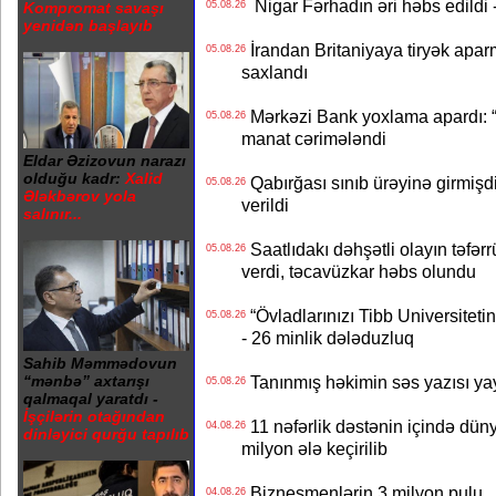
Nigar Fərhadın əri həbs edildi 
05.08.26
Kompromat savaşı
yenidən başlayıb
İrandan Britaniyaya tiryək apar
05.08.26
saxlandı
Mərkəzi Bank yoxlama apardı: “
05.08.26
manat cərimələndi
Eldar Əzizovun narazı
olduğu kadr:
Xalid
Qabırğası sınıb ürəyinə girmişdi
05.08.26
Ələkbərov yola
verildi
salınır...
Saatlıdakı dəhşətli olayın təfərr
05.08.26
verdi, təcavüzkar həbs olundu
“Övladlarınızı Tibb Universiteti
05.08.26
- 26 minlik dələduzluq
Sahib Məmmədovun
Tanınmış həkimin səs yazısı yay
“mənbə” axtarışı
05.08.26
qalmaqal yaratdı -
İşçilərin otağından
11 nəfərlik dəstənin içində dün
04.08.26
dinləyici qurğu tapılıb
milyon ələ keçirilib
Biznesmenlərin 3 milyon pulu..
04.08.26