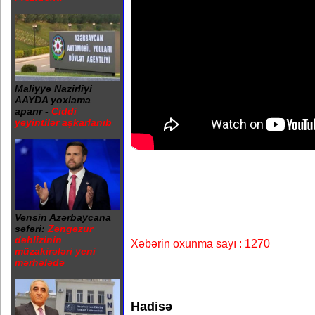
Maliyyə Nazirliyi
AAYDA yoxlama
aparır -
Ciddi
yeyintilər aşkarlanıb
Vensin Azərbaycana
səfəri:
Zəngəzur
dəhlizinin
Xəbərin oxunma sayı : 1270
müzakirələri yeni
mərhələdə
Hadisə