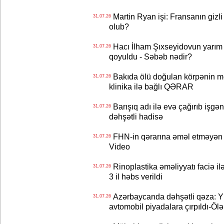
Martin Ryan işi: Fransanın gizli
31.07.26
olub?
Hacı İlham Şıxseyidovun yarım
31.07.26
qoyuldu - Səbəb nədir?
Bakıda ölü doğulan körpənin me
31.07.26
klinika ilə bağlı QƏRAR
Barışıq adı ilə evə çağırıb işgən
31.07.26
dəhşətli hadisə
FHN-in qərarına əməl etməyən o
31.07.26
Video
Rinoplastika əməliyyatı faciə il
31.07.26
3 il həbs verildi
Azərbaycanda dəhşətli qəza: Y
31.07.26
avtomobil piyadalara çırpıldı-Ölə