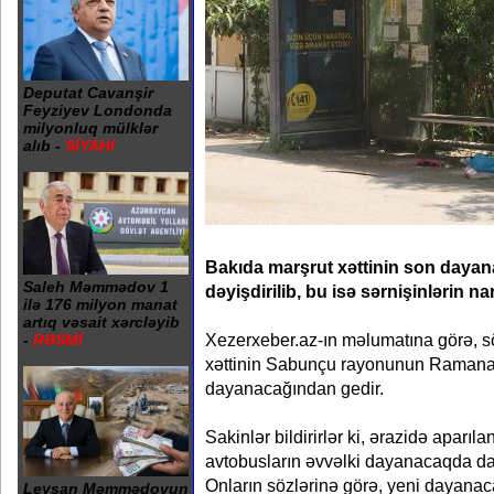
Deputat Cavanşir
Feyziyev Londonda
milyonluq mülklər
alıb -
SİYAHI
Bakıda marşrut xəttinin son dayan
Saleh Məmmədov 1
dəyişdirilib, bu isə sərnişinlərin n
ilə 176 milyon manat
artıq vəsait xərcləyib
Xezerxeber.az-ın məlumatına görə, s
-
RƏSMİ
xəttinin Sabunçu rayonunun Ramana
dayanacağından gedir.
Sakinlər bildirirlər ki, ərazidə aparıla
avtobusların əvvəlki dayanacaqda 
Onların sözlərinə görə, yeni dayanaca
Leysan Məmmədovun