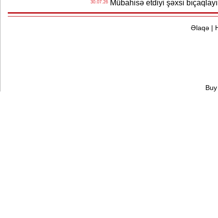
Mübahisə etdiyi şəxsi bıçaqlayı
30.07.26
Əlaqə
|
Buy 