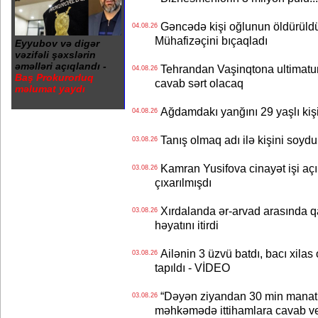
Gəncədə kişi oğlunun öldürüldüy
04.08.26
Mühafizəçini bıçaqladı
Eyyubov və digər
vəzifəli şəxslərin
əməlləri açıqlandı -
Tehrandan Vaşinqtona ultimatu
04.08.26
Baş Prokurorluq
cavab sərt olacaq
məlumat yaydı
Ağdamdakı yanğını 29 yaşlı kişi
04.08.26
Tanış olmaq adı ilə kişini soydu
03.08.26
Kamran Yusifova cinayət işi açıld
03.08.26
çıxarılmışdı
Xırdalanda ər-arvad arasında qa
03.08.26
həyatını itirdi
Ailənin 3 üzvü batdı, bacı xilas
03.08.26
tapıldı - VİDEO
“Dəyən ziyandan 30 min manat
03.08.26
məhkəmədə ittihamlara cavab ve