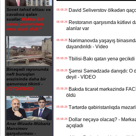
Sovet təhsil elitası və
David Seliverstov ölkədən qaç
06.08.26
cavabsız qalan
suallar:
Rektor 6 il
Restoranın qarşısında kütləvi d
06.08.26
sonra universitetə
alanlar var
necə daxil olub?
Nərimanovda yaşayış binasındakı 
06.08.26
dayandırıldı - Video
Tbilisi-Bakı qatarı yenə gecikdi 
05.08.26
Binəqədi rayonunda
Şəmsi Səmədzadə danışdı: O d
05.08.26
neft buruqları
deyil - VİDEO
ərazisində daha bir
qanunsuz tikinti -
Bakıda ticarət mərkəzində FACİƏ
FOTO/VİDEO
05.08.26
öldü
Tərtərdə qəbiristanlıqda məzarla
05.08.26
Dollar neçəyə olacaq? - Mərkə
05.08.26
Anar Əlizadə-Mübariz
açıqladı
Mənsimov
qarşıdurması -