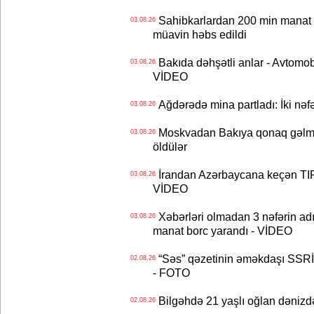
Sahibkarlardan 200 min manat rü
03.08.26
müavin həbs edildi
Bakıda dəhşətli anlar - Avtomobil
03.08.26
VİDEO
Ağdərədə mina partladı: İki nəfə
03.08.26
Moskvadan Bakıya qonaq gəlmişd
03.08.26
öldülər
İrandan Azərbaycana keçən TIR-
03.08.26
VİDEO
Xəbərləri olmadan 3 nəfərin adın
03.08.26
manat borc yarandı - VİDEO
“Səs” qəzetinin əməkdaşı SSRİ 
02.08.26
- FOTO
Bilgəhdə 21 yaşlı oğlan dənizdə b
02.08.26