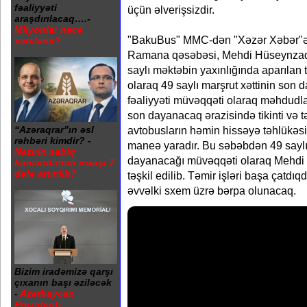
fəaliyyəti
üçün əlverişsizdir.
araşdırılacaq….-
Milyonlar necə
"BakuBus" MMC-dən "Xəzər Xəbər"ə bi
xərclənir?
Ramana qəsəbəsi, Mehdi Hüseynzad
saylı məktəbin yaxınlığında aparılan t
olaraq 49 saylı marşrut xəttinin son
fəaliyyəti müvəqqəti olaraq məhdudla
son dayanacaq ərazisində tikinti və tə
“Azəraqrar”ın əsl
avtobusların həmin hissəyə təhlükəsi
rəhbəri kimdir? -
maneə yaradır. Bu səbəbdən 49 saylı 
Nazirin sabiq
dayanacağı müvəqqəti olaraq Mehd
komandirinin maaşı 7
dəfə artırılıb?
təşkil edilib. Təmir işləri başa çatdı
əvvəlki sxem üzrə bərpa olunacaq.
Bizim iradəmizə qarşı
çıxanın başı əziləcək
-
Azərbaycan
Prezidenti