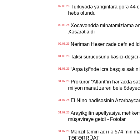
Türkiyədə yanğınlara görə 44 cina
02.08.26
həbs olundu
Xocavənddə minatəmizləmə əm
02.08.26
Xəsarət aldı
Nəriman Həsənzadə dəfn edildi 
02.08.26
Taksi sürücüsünü kəsici-deşici a
01.08.26
“Arpa işi“ndə icra başçısı sa
01.08.26
Prokuror “Atlant”ın hərracda satı
31.07.26
milyon manat zərəri belə ödəyəc
El Nino hadisəsinin Azərbaycana
31.07.26
Arayikgilin apellyasiya məhkəm
31.07.26
müşavirəyə getdi - Fotolar
Mənzil təmiri adı ilə 574 min ma
31.07.26
TƏFƏRRÜAT