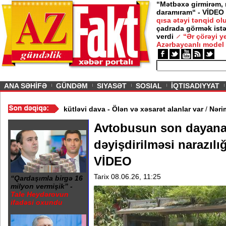
“Mətbəxə girmirəm,
daramıram“ - VİDEO
026
qısa ətəyi tənqid o
çadrada görmək istə
şərtlə gedirəm” -
Nigar
verdi
“Ər çörəyi 
Azərbaycanlı model
ious
ANA SƏHİFƏ
GÜNDƏM
SIYASƏT
SOSIAL
İQTISADIYYAT
EO
/
Restoranın qarşısında kütləvi dava - Ölən və xəsarət alanlar va
Avtobusun son dayanac
dəyişdirilməsi narazılı
VİDEO
Tarix 08.06.26, 11:25
“Qardaşımla birgə 16
milyon vermişik” -
Tale Heydərovun
ifadəsi oxundu