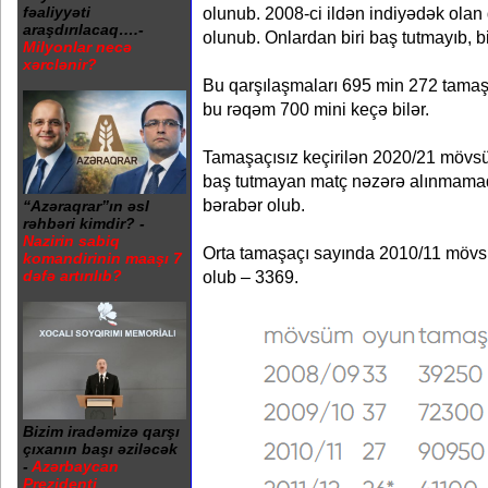
olunub. 2008-ci ildən indiyədək olan
fəaliyyəti
araşdırılacaq….-
olunub. Onlardan biri baş tutmayıb, bi
Milyonlar necə
xərclənir?
Bu qarşılaşmaları 695 min 272 tamaşa
bu rəqəm 700 mini keçə bilər.
Tamaşaçısız keçirilən 2020/21 mövs
baş tutmayan matç nəzərə alınmamaql
bərabər olub.
“Azəraqrar”ın əsl
rəhbəri kimdir? -
Nazirin sabiq
Orta tamaşaçı sayında 2010/11 mövs
komandirinin maaşı 7
dəfə artırılıb?
olub – 3369.
Bizim iradəmizə qarşı
çıxanın başı əziləcək
-
Azərbaycan
Prezidenti