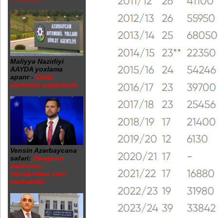
Maliyyə Nazirliyi
AAYDA yoxlama
aparır -
Ciddi
yeyintilər aşkarlanıb
Vensin Azərbaycana
səfəri:
Zəngəzur
dəhlizinin
müzakirələri yeni
mərhələdə