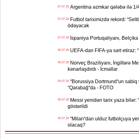
Argentina əzmkar qələbə ilə 1/4
07.07.26
Futbol tariximizdə rekord: “Selt
07.07.26
ödəyəcək
İspaniya Portuqaliyanı, Belçika
07.07.26
UEFA-dan FIFA-ya sərt etiraz: “Q
06.07.26
Norveç Braziliyanı, İngiltərə M
06.07.26
kənarlaşdırdı - İcmallar
“Borussiya Dortmund“un sabiq 
05.07.26
“Qarabağ“da - FOTO
Messi yenidən tarix yaza bilər: “
05.07.26
göstərildi
“Milan“dan ulduz futbolçuya yeni 
05.07.26
olacaq?