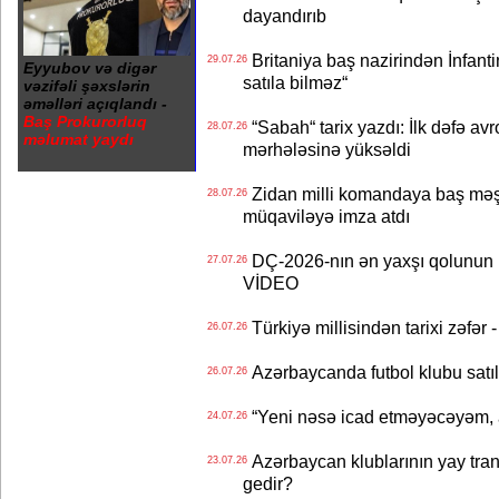
dayandırıb
Britaniya baş nazirindən İnfantin
29.07.26
Eyyubov və digər
satıla bilməz“
vəzifəli şəxslərin
əməlləri açıqlandı -
Baş Prokurorluq
“Sabah“ tarix yazdı: İlk dəfə av
28.07.26
məlumat yaydı
mərhələsinə yüksəldi
Zidan milli komandaya baş məşqçi
28.07.26
müqaviləyə imza atdı
DÇ-2026-nın ən yaxşı qolunun m
27.07.26
VİDEO
Türkiyə millisindən tarixi zəf
26.07.26
Azərbaycanda futbol klubu satıl
26.07.26
“Yeni nəsə icad etməyəcəyəm, 
24.07.26
Azərbaycan klublarının yay transf
23.07.26
gedir?