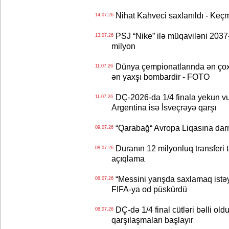
Nihat Kahveci saxlanıldı - Keç
14.07.26
PSJ “Nike” ilə müqaviləni 2037-c
13.07.26
milyon
Dünya çempionatlarında ən çox q
11.07.26
ən yaxşı bombardir - FOTO
DÇ-2026-da 1/4 finala yekun vur
11.07.26
Argentina isə İsveçrəyə qarşı
“Qarabağ“ Avropa Liqasına dar
09.07.26
Duranın 12 milyonluq transferi t
08.07.26
açıqlama
“Messini yarışda saxlamaq istəyir
08.07.26
FIFA-ya od püskürdü
DÇ-də 1/4 final cütləri bəlli old
08.07.26
qarşılaşmaları başlayır