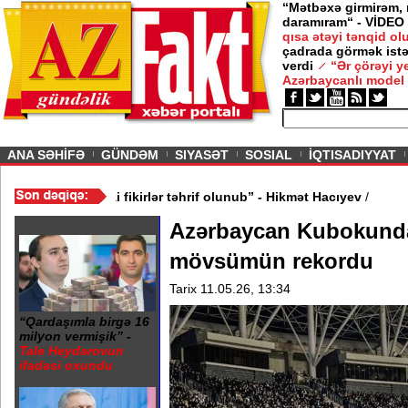
“Mətbəxə girmirəm,
daramıram“ - VİDEO
qısa ətəyi tənqid o
çadrada görmək istə
verdi
“Ər çörəyi 
Azərbaycanlı model
ious
ANA SƏHİFƏ
GÜNDƏM
SIYASƏT
SOSIAL
İQTISADIYYAT
ik? - VİDEO
/
“Mənə aid bəzi fikirlər təhrif olunub” - Hikmət Hacıyev
Azərbaycan Kubokunda 
mövsümün rekordu
Tarix 11.05.26, 13:34
“Qardaşımla birgə 16
milyon vermişik” -
Tale Heydərovun
ifadəsi oxundu