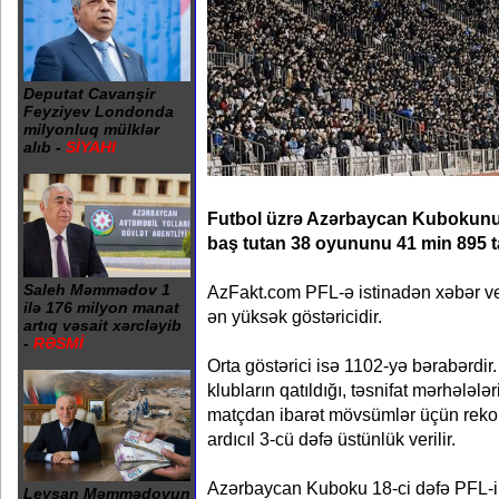
Deputat Cavanşir
Feyziyev Londonda
milyonluq mülklər
alıb -
SİYAHI
Futbol üzrə Azərbaycan Kuboku
baş tutan 38 oyununu 41 min 895 t
Saleh Məmmədov 1
AzFakt.com PFL-ə istinadən xəbər ve
ilə 176 milyon manat
ən yüksək göstəricidir.
artıq vəsait xərcləyib
-
RƏSMİ
Orta göstərici isə 1102-yə bərabərdir.
klubların qatıldığı, təsnifat mərhələlə
matçdan ibarət mövsümlər üçün rekord
ardıcıl 3-cü dəfə üstünlük verilir.
Azərbaycan Kuboku 18-ci dəfə PFL-in 
Leysan Məmmədovun