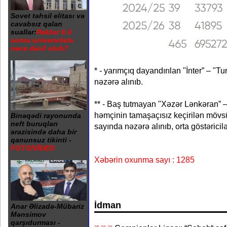
Sovet təhsil elitası və
cavabsız qalan
suallar:
Rektor 6 il
sonra universitetə
necə daxil olub?
* - yarımçıq dayandırılan "İnter” – "
nəzərə alınıb.
** - Baş tutmayan "Xəzər Lənkəran” –
həmçinin tamaşaçısız keçirilən mövs
Binəqədi rayonunda
neft buruqları
sayında nəzərə alınıb, orta göstəric
ərazisində daha bir
qanunsuz tikinti -
FOTO/VİDEO
Xəbərin oxunma sayı : 1285
İdman
Anar Əlizadə-Mübariz
Mənsimov
qarşıdurması -