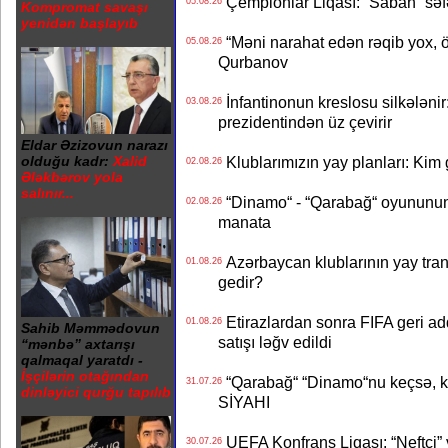
Çempionlar Liqası: “Sabah“ səf
05.08.26
Kompromat savaşı
yenidən başlayıb
“Məni narahat edən rəqib yox, 
05.08.26
Qurbanov
İnfantinonun kreslosu silkələnir
03.08.26
prezidentindən üz çevirir
Eldar Əzizovun narazı
Klublarımızın yay planları: Kim g
olduğu kadr:
Xalid
02.08.26
Ələkbərov yola
salınır...
“Dinamo“ - “Qarabağ“ oyununun bi
02.08.26
manata
Azərbaycan klublarının yay transf
01.08.26
gedir?
Etirazlardan sonra FIFA geri ad
01.08.26
Sahib Məmmədovun
satışı ləğv edildi
“mənbə” axtarışı
qalmaqal yaratdı -
İşçilərin otağından
“Qarabağ“ “Dinamo“nu keçsə, kim
31.07.26
dinləyici qurğu tapılıb
SİYAHI
UEFA Konfrans Liqası: “Neftçi” 
30.07.26