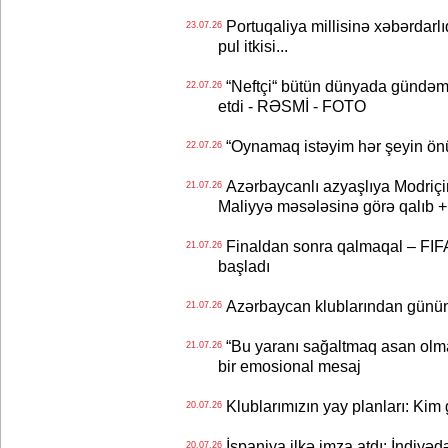
Portuqaliya millisinə xəbərdar
23.07.26
pul itkisi...
“Neftçi“ bütün dünyada gündəm 
22.07.26
etdi - RƏSMİ - FOTO
“Oynamaq istəyim hər şeyin önü
22.07.26
Azərbaycanlı azyaşlıya Modriç
21.07.26
Maliyyə məsələsinə görə qalıb
Finaldan sonra qalmaqal – FIFA 
21.07.26
başladı
Azərbaycan klublarından günün t
21.07.26
“Bu yaranı sağaltmaq asan olm
21.07.26
bir emosional mesaj
Klublarımızın yay planları: Kim g
20.07.26
İspaniya ilkə imza atdı: İndiyəd
20.07.26