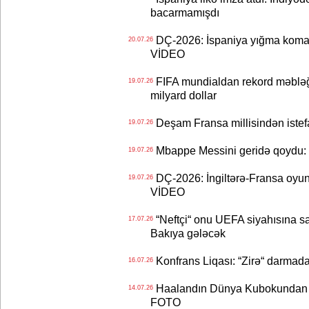
bacarmamışdı
DÇ-2026: İspaniya yığma koman
20.07.26
VİDEO
FIFA mundialdan rekord məbləğd
19.07.26
milyard dollar
Deşam Fransa millisindən istef
19.07.26
Mbappe Messini geridə qoydu: 
19.07.26
DÇ-2026: İngiltərə-Fransa oyun
19.07.26
VİDEO
“Neftçi“ onu UEFA siyahısına sal
17.07.26
Bakıya gələcək
Konfrans Liqası: “Zirə“ darmad
16.07.26
Haalandın Dünya Kubokundan q
14.07.26
FOTO