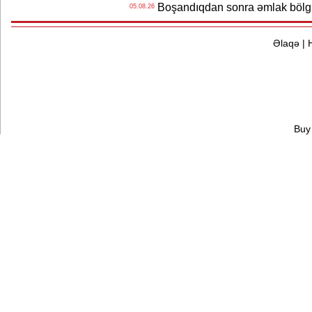
Boşandıqdan sonra əmlak bölgü
05.08.26
Əlaqə
|
Buy 