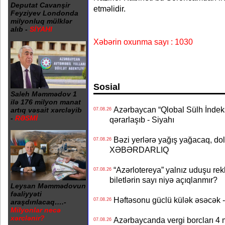
Deputat Cavanşir
etməlidir.
Feyziyev Londonda
milyonluq mülklər
alıb -
SİYAHI
Xəbərin oxunma sayı : 1030
Sosial
Saleh Məmmədov 1
ilə 176 milyon manat
Azərbaycan “Qlobal Sülh İndek
artıq vəsait xərcləyib
07.08.26
-
RƏSMİ
qərarlaşıb - Siyahı
Bəzi yerlərə yağış yağacaq, do
07.08.26
XƏBƏRDARLIQ
“Azərlotereya” yalnız uduşu rek
07.08.26
biletlərin sayı niyə açıqlanmır?
Leysan Məmmədovun
fəaliyyəti
Həftəsonu güclü külək əsəcə
07.08.26
araşdırılacaq….-
Milyonlar necə
xərclənir?
Azərbaycanda vergi borcları 4 m
07.08.26