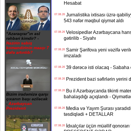
Hesabat
Jurnalistika ixtisası üzrə qabiliy
07.08.26
543 nəfər məqbul qiymət aldı
Velosipedlər Azərbaycana hans
07.08.26
“Azəraqrar”ın əsl
gətirilib - Siyahı
rəhbəri kimdir? -
Nazirin sabiq
komandirinin maaşı 7
Samir Şərifova yeni vəzifə veri
07.08.26
dəfə artırılıb?
imzaladı
39 dərəcə isti olacaq - Sabaha
07.08.26
Prezident bəzi səfirlərin yeri
07.08.26
Bu il Azərbaycanda tikinti mater
07.08.26
Bizim iradəmizə qarşı
bahalaşdığı açıqlandı - Qiymətlə
çıxanın başı əziləcək
-
Azərbaycan
Media və Yayım Şurası yaradıdı 
Prezidenti
07.08.26
təsdiqlədi + DETALLAR
İdxalçılar üçün müəllif qonorarı
07.08.26