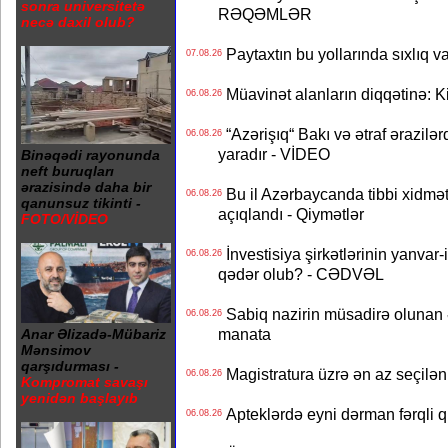
sonra universitetə
RƏQƏMLƏR
necə daxil olub?
Paytaxtın bu yollarında sıxlıq v
07.08.26
Müavinət alanların diqqətinə: Ki
06.08.26
“Azərişıq“ Bakı və ətraf ərazilə
06.08.26
yaradır - VİDEO
Binəqədi rayonunda
neft buruqları
ərazisində daha bir
Bu il Azərbaycanda tibbi xidmət
06.08.26
qanunsuz tikinti -
açıqlandı - Qiymətlər
FOTO/VİDEO
İnvestisiya şirkətlərinin yanvar-
06.08.26
qədər olub? - CƏDVƏL
Sabiq nazirin müsadirə olunan ə
06.08.26
manata
Anar Əlizadə-Mübariz
Mənsimov
qarşıdurması -
Magistratura üzrə ən az seçilən 
06.08.26
Kompromat savaşı
yenidən başlayıb
Apteklərdə eyni dərman fərqli q
06.08.26