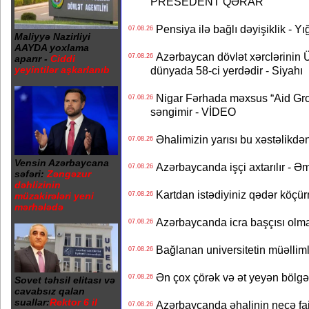
PRESEDENT QƏRAR
Pensiya ilə bağlı dəyişiklik - Yı
07.08.26
Maliyyə Nazirliyi
AAYDA yoxlama
Azərbaycan dövlət xərclərinin
07.08.26
aparır -
Ciddi
yeyintilər aşkarlanıb
dünyada 58-ci yerdədir - Siyahı
Nigar Fərhada məxsus “Aid Grou
07.08.26
səngimir - VİDEO
Əhalimizin yarısı bu xəstəlikdən
07.08.26
Vensin Azərbaycana
Azərbaycanda işçi axtarılır - Ə
07.08.26
səfəri:
Zəngəzur
dəhlizinin
Kartdan istədiyiniz qədər köçür
müzakirələri yeni
07.08.26
mərhələdə
Azərbaycanda icra başçısı olma
07.08.26
Bağlanan universitetin müəllimlər
07.08.26
Ən çox çörək və ət yeyən bölgə
07.08.26
Sovet təhsil elitası və
cavabsız qalan
suallar:
Rektor 6 il
Azərbaycanda əhalinin neçə faizi 
07.08.26