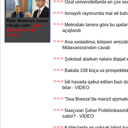
Özəl universitetlərdə ən çox seç
06.08.26
İsmayıllı rayonunda mal əti ba
05.08.26
Eldar Əzizovun narazı
Metrodakı təmirə görə bu qədər 
olduğu kadr:
Xalid
05.08.26
Ələkbərov yola
açıqlandı
salınır...
Ana xəstədirsə, körpəni əmizdir
05.08.26
Mütəxəssisindən cavab
Şokolad alarkən nələrə diqqət 
05.08.26
Bakıda 108 küçə və prospektdə 
05.08.26
İsti havada qəbul edilən bəzi d
05.08.26
bilər - VİDEO
“Sea Breeze“də mənzil qiymətlər
05.08.26
Naxçıvan Şəhər Poliklinikasında
05.08.26
satılır? - VİDEO
Kolleclərdə ən yüksək təhsil haq
05.08.26