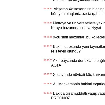
Abşeron Xəstəxanasının acınaca
05.08.26
bürüyən otaqlarda xəstə qəbulu..
Metroya və universitetlərə yaxın
05.08.26
Kirayə bazarında son vəziyyət
9-cu sinif məzunları bu kolleclə
05.08.26
Bakı metrosunda yeni təyinatlar
05.08.26
rəis təyin olundu?
Azərbaycanda donuzlarla bağlı m
05.08.26
AQTA
Xocavəndə növbəti köç karvanı
05.08.26
Ali Məhkəmənin hakimi təqaüdə
05.08.26
Bakıda qısamüddətli yağış yağa
05.08.26
PROQNOZ