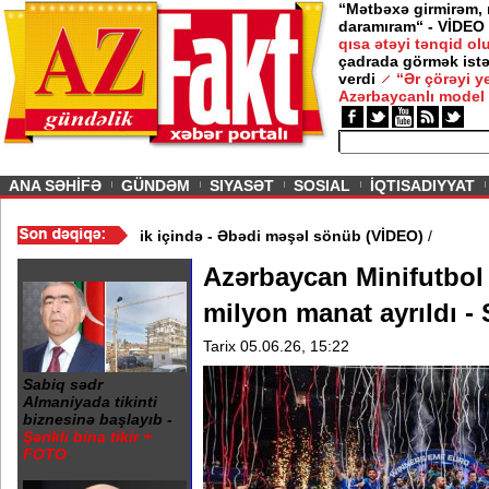
“Mətbəxə girmirəm,
daramıram“ - VİDEO
qısa ətəyi tənqid o
çadrada görmək istə
verdi
“Ər çörəyi 
Azərbaycanlı model
ious
ANA SƏHİFƏ
GÜNDƏM
SIYASƏT
SOSIAL
İQTISADIYYAT
 20 Yanvar abidəsi zibillik içində - Əbədi məşəl sönüb (VİDEO)
/
Azərbaycan Minifutbol
milyon manat ayrıldı -
Tarix 05.06.26, 15:22
Sabiq sədr
Almaniyada tikinti
biznesinə başlayıb -
Şərikli bina tikir +
FOTO