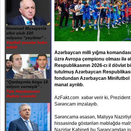
Məmməd Musayevlə
əlbir olub 100
milyonu “yeyiblər” -
Vəzifəli şəxslər həbs
edildi
Azərbaycan milli yığma komandasını
üzrə Avropa çempionu olması ilə 
Respublikasının 2026-cı il dövlət
tutulmuş Azərbaycan Respublikası 
fondundan Azərbaycan Minifutbol 
“Qardaşımla birgə 16
manat ayrılıb.
milyon vermişik” -
Tale Heydərovun
ifadəsi oxundu
AzFakt.com xəbər verir ki, Prezident
Sərəncam imzalayıb.
Sərəncama əsasən, Maliyyə Nazirliy
hissəsində göstərilən məbləğdə mali
Nazirlər Kabineti bu Sərəncamdan irə