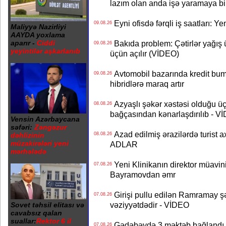
lazım olan anda işə yaramaya bi
Eyni ofisdə fərqli iş saatları: 
09.08.26
Maliyyə Nazirliyi
AAYDA yoxlama
aparır -
Ciddi
Bakıda problem: Çətirlər yağış 
09.08.26
yeyintilər aşkarlanıb
üçün açılır (VİDEO)
Avtomobil bazarında kredit bum
09.08.26
hibridlərə maraq artır
Azyaşlı şəkər xəstəsi olduğu ü
08.08.26
bağçasından kənarlaşdırılıb - V
Vensin Azərbaycana
səfəri:
Zəngəzur
Azad edilmiş ərazilərdə turist ax
dəhlizinin
08.08.26
müzakirələri yeni
ADLAR
mərhələdə
Yeni Klinikanın direktor müavini 
07.08.26
Bayramovdan əmr
Girişi pullu edilən Ramramay şə
07.08.26
vəziyyətdədir - VİDEO
Sovet təhsil elitası və
cavabsız qalan
suallar:
Rektor 6 il
Gədəbəydə 3 məktəb bağlandı - 
07.08.26