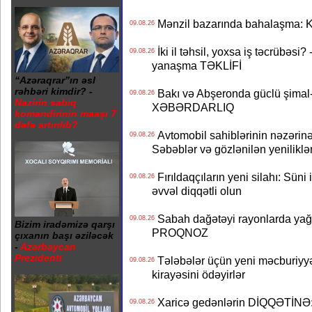
Mənzil bazarında bahalaşma: Ki
09.08.26
İki il təhsil, yoxsa iş təcrübəsi?
09.08.26
yanaşma TƏKLİFİ
“Azəraqrar”ın əsl
rəhbəri kimdir? -
Bakı və Abşeronda güclü şimal-
09.08.26
Nazirin sabiq
XƏBƏRDARLIQ
komandirinin maaşı 7
dəfə artırılıb?
Avtomobil sahiblərinin nəzərinə
09.08.26
Səbəblər və gözlənilən yeniliklə
Fırıldaqçıların yeni silahı: Süni 
09.08.26
əvvəl diqqətli olun
Sabah dağətəyi rayonlarda yağı
09.08.26
Bizim iradəmizə qarşı
PROQNOZ
çıxanın başı əziləcək
-
Azərbaycan
Prezidenti
Tələbələr üçün yeni məcburiyyə
09.08.26
kirayəsini ödəyirlər
Xaricə gedənlərin DİQQƏTİNƏ: 
09.08.26