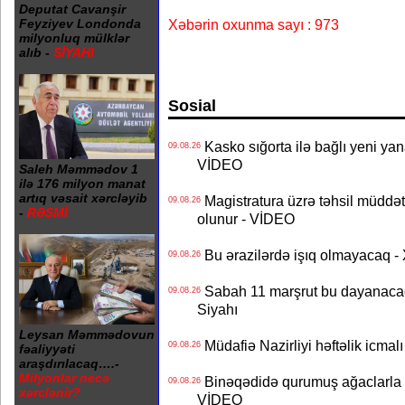
Deputat Cavanşir
Xəbərin oxunma sayı : 973
Feyziyev Londonda
milyonluq mülklər
alıb -
SİYAHI
Sosial
Kasko sığorta ilə bağlı yeni yan
09.08.26
VİDEO
Saleh Məmmədov 1
ilə 176 milyon manat
artıq vəsait xərcləyib
Magistratura üzrə təhsil müddətin
09.08.26
-
RƏSMİ
olunur - VİDEO
Bu ərazilərdə işıq olmayacaq
09.08.26
Sabah 11 marşrut bu dayanaca
09.08.26
Siyahı
Leysan Məmmədovun
Müdafiə Nazirliyi həftəlik icmal
09.08.26
fəaliyyəti
araşdırılacaq….-
Milyonlar necə
Binəqədidə qurumuş ağaclarla ba
09.08.26
xərclənir?
VİDEO