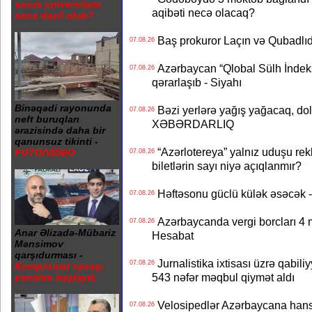
sonra universitetə
aqibəti necə olacaq?
necə daxil olub?
Baş prokuror Laçın və Qubadl
07.08.26
Azərbaycan “Qlobal Sülh İndek
07.08.26
qərarlaşıb - Siyahı
Binəqədi rayonunda
Bəzi yerlərə yağış yağacaq, do
07.08.26
neft buruqları
XƏBƏRDARLIQ
ərazisində daha bir
qanunsuz tikinti -
“Azərlotereya” yalnız uduşu rek
FOTO/VİDEO
07.08.26
biletlərin sayı niyə açıqlanmır?
Həftəsonu güclü külək əsəcə
07.08.26
Azərbaycanda vergi borcları 4 m
07.08.26
Anar Əlizadə-Mübariz
Hesabat
Mənsimov
qarşıdurması -
Jurnalistika ixtisası üzrə qabiliy
07.08.26
Kompromat savaşı
543 nəfər məqbul qiymət aldı
yenidən başlayıb
Velosipedlər Azərbaycana hans
07.08.26