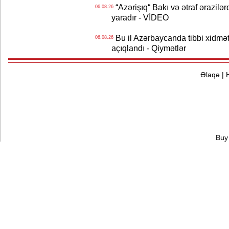
“Azərişıq“ Bakı və ətraf ərazilə
06.08.26
yaradır - VİDEO
Bu il Azərbaycanda tibbi xidmət
06.08.26
açıqlandı - Qiymətlər
Əlaqə
|
Buy 