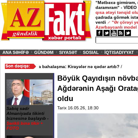
“Mətbəxə girmirəm,
daramıram“ - VİDEO
qısa ətəyi tənqid o
çadrada görmək istə
verdi
“Ər çörəyi 
Azərbaycanlı model
ious
ANA SƏHİFƏ
GÜNDƏM
SIYASƏT
SOSIAL
İQTISADIYYAT
- VİDEO
/
Mənzil bazarında bahalaşma: Kirayələr nə qədər artıb?
/
Böyük Qayıdışın növbə
Ağdərənin Aşağı Orata
oldu
Tarix 16.05.26, 18:30
Sabiq sədr
Almaniyada tikinti
biznesinə başlayıb -
Şərikli bina tikir +
FOTO