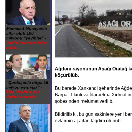
Məmməd Musayevlə
əlbir olub 100
milyonu “yeyiblər” -
Vəzifəli şəxslər həbs
edildi
Ağdərə rayonunun Aşağı Oratağ kən
köçürülüb.
“Qardaşımla birgə 16
milyon vermişik” -
Bu barədə Xankəndi şəhərində Ağdər
Tale Heydərovun
Bərpa, Tikinti və İdarəetmə Xidmətini
ifadəsi oxundu
şöbəsindən məlumat verilib.
Bildirilib ki, bu gün sakinlərə yeni bə
evlərinin açarları təqdim olunub.