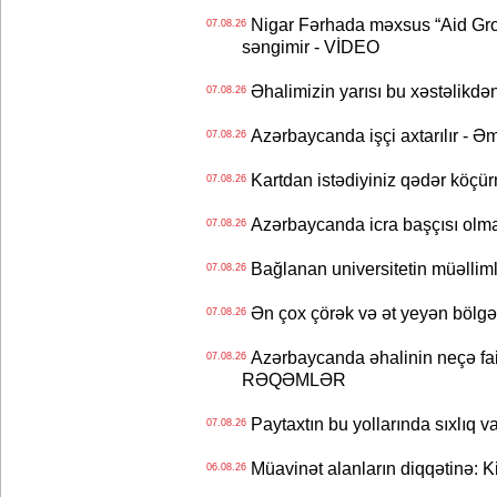
Nigar Fərhada məxsus “Aid Grou
07.08.26
səngimir - VİDEO
Əhalimizin yarısı bu xəstəlikdən
07.08.26
Azərbaycanda işçi axtarılır - Ə
07.08.26
Kartdan istədiyiniz qədər köçür
07.08.26
Azərbaycanda icra başçısı olma
07.08.26
Bağlanan universitetin müəllimlər
07.08.26
Ən çox çörək və ət yeyən bölgə
07.08.26
Azərbaycanda əhalinin neçə faizi 
07.08.26
RƏQƏMLƏR
Paytaxtın bu yollarında sıxlıq v
07.08.26
Müavinət alanların diqqətinə: Ki
06.08.26