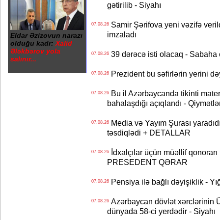
gətirilib - Siyahı
Samir Şərifova yeni vəzifə veri
07.08.26
imzaladı
Eldar Əzizovun narazı
olduğu kadr:
Xalid
Ələkbərov yola
39 dərəcə isti olacaq - Sabaha
07.08.26
salınır...
Prezident bu səfirlərin yerini d
07.08.26
Bu il Azərbaycanda tikinti mater
07.08.26
bahalaşdığı açıqlandı - Qiymətlə
Media və Yayım Şurası yaradıdı 
07.08.26
təsdiqlədi + DETALLAR
İdxalçılar üçün müəllif qonorarı
07.08.26
PRESEDENT QƏRAR
Pensiya ilə bağlı dəyişiklik - Yı
07.08.26
Azərbaycan dövlət xərclərinin
07.08.26
dünyada 58-ci yerdədir - Siyahı