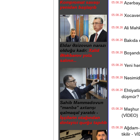
Kompromat savaşı
Azərbayc
05.08.26
yenidən başlayıb
Xocavənd
05.08.26
Ali Məhk
05.08.26
Bakıda q
05.08.26
Eldar Əzizovun narazı
olduğu kadr:
Xalid
Boşandıq
05.08.26
Ələkbərov yola
salınır...
Yeni hərb
05.08.26
Nəsimidə 
05.08.26
Ehtiyatla
05.08.26
düşmür?
Sahib Məmmədovun
“mənbə” axtarışı
Məşhur s
05.08.26
qalmaqal yaratdı -
(VİDEO)
İşçilərin otağından
dinləyici qurğu tapılıb
Ağdam-Xa
05.08.26
tikilir - 