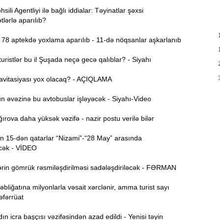
T
ili Agentliyi ilə bağlı iddialar: Təyinatlar şəxsi
17:35
e
lərlə aparılıb?
78 aptekdə yoxlama aparılıb - 11-də nöqsanlar aşkarlanıb
17:20
v
x
ristlər bu il Şuşada neçə gecə qalıblar? - Siyahı
avitasiyası yox olacaq? - AÇIQLAMA
17:03
 əvəzinə bu avtobuslar işləyəcək - Siyahı-Video
N
16:47
rova daha yüksək vəzifə - nazir postu verilə bilər
İ
 15-dən qatarlar “Nizami”-“28 May” arasında
16:29
i
cək - VİDEO
“
rin gömrük rəsmiləşdirilməsi sadələşdiriləcək - FƏRMAN
16:14
ç
bliğatına milyonlarla vəsait xərclənir, amma turist sayı
Təfərrüat
M
16:00
a
 icra başçısı vəzifəsindən azad edildi - Yenisi təyin