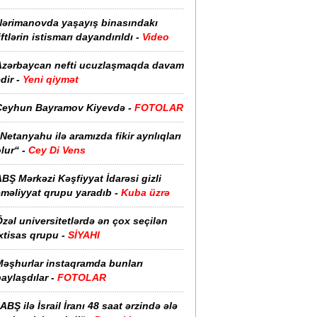
Nərimanovda yaşayış binasındakı
iftlərin istismarı dayandırıldı -
Video
Azərbaycan nefti ucuzlaşmaqda davam
dir -
Yeni qiymət
Ceyhun Bayramov Kiyevdə -
FOTOLAR
Netanyahu ilə aramızda fikir ayrılıqları
lur“ -
Cey Di Vens
BŞ Mərkəzi Kəşfiyyat İdarəsi gizli
əməliyyat qrupu yaradıb -
Kuba üzrə
zəl universitetlərdə ən çox seçilən
xtisas qrupu -
SİYAHI
Məşhurlar instaqramda bunları
aylaşdılar -
FOTOLAR
ABŞ ilə İsrail İranı 48 saat ərzində ələ