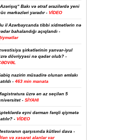
Azərişıq“ Bakı və ətraf ərazilərdə yeni
üc mərkəzləri yaradır -
VİDEO
u il Azərbaycanda tibbi xidmətlərin nə
ədər bahalandığı açıqlandı -
Qiymətlər
nvestisiya şirkətlərinin yanvar-iyul
zrə dövriyyəsi nə qədər olub? -
CƏDVƏL
Sabiq nazirin müsadirə olunan əmlakı
atıldı -
463 min manata
agistratura üzrə ən az seçilən 5
niversitet -
SİYAHI
pteklərdə eyni dərman fərqli qiymətə
atılır? -
VİDEO
estoranın qarşısında kütləvi dava -
lən və xəsarət alanlar var