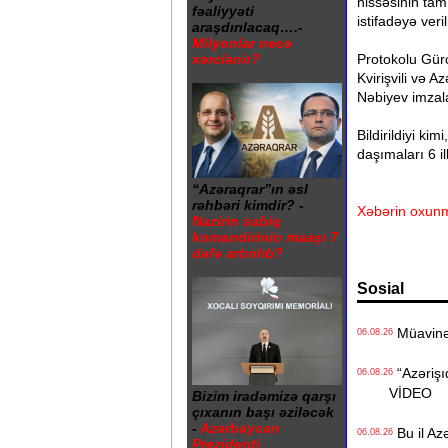
hissəsinin tam
fəaliyyəti
istifadəyə veri
araşdırılacaq….-
Milyonlar necə
Protokolu Gürc
xərclənir?
Kvirişvili və 
Nəbiyev imzala
Bildirildiyi ki
daşımaları 6 i
“Azəraqrar”ın əsl
rəhbəri kimdir? -
Xəbərin oxunm
Nazirin sabiq
komandirinin maaşı 7
dəfə artırılıb?
Sosial
Müavinət 
06.08.26
“Azərişıq
06.08.26
VİDEO
Bizim iradəmizə qarşı
çıxanın başı əziləcək
-
Azərbaycan
Bu il Azə
06.08.26
Prezidenti