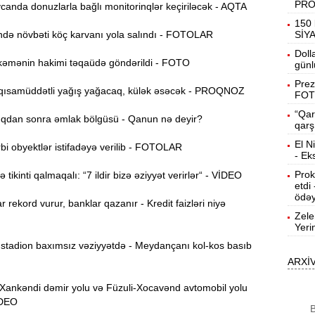
PR
anda donuzlarla bağlı monitorinqlər keçiriləcək - AQTA
19:31
150 
b
ə növbəti köç karvanı yola salındı - FOTOLAR
SİY
Doll
əmənin hakimi təqaüdə göndərildi - FOTO
19:16
günl
d
Prez
ısamüddətli yağış yağacaq, külək əsəcək - PROQNOZ
FOT
19:00
“Qar
dan sonra əmlak bölgüsü - Qanun nə deyir?
qarş
El N
i obyektlər istifadəyə verilib - FOTOLAR
18:41
- Ek
Ç
Prok
tikinti qalmaqalı: “7 ildir bizə əziyyət verirlər“ - VİDEO
etdi
N
18:22
ödəy
a
r rekord vurur, banklar qazanır - Kredit faizləri niyə
Zele
Yeri
K
18:05
o
tadion baxımsız vəziyyətdə - Meydançanı kol-kos basıb
ARXİ
17:49
A
nkəndi dəmir yolu və Füzuli-Xocavənd avtomobil yolu
VİDEO
B