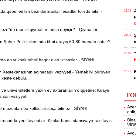
da qəbul edilən bəzi dərmanlar fəsadlar törədə bilər -
21:32
t
ze“də mənzil qiymətləri necə dəyişir? - Qiymətlər
21:13
e
Şəhər Poliklinikasında tibbi arayış 60-80 manata satılır?
“
20:57
də ən yüksək təhsil haqqı olan ixtisaslar - SİYAHI
Xəstəxanasının acınacaqlı vəziyyəti - Yemək iyi bürüyən
20:40
t
 xəstə qəbulu...
İ
ə universitetlərə yaxın ev axtaranların diqqətinə: Kirayə
20:25
TO
f
a son vəziyyət
Azər
M
f məzunları bu kollecləri seçə bilməz - SİYAHI
20:06
gəli
Bina
osunda yeni təyinatlar: Kimlər hansı stansiyaya rəis təyin
VİD
19:48
m
Avqu