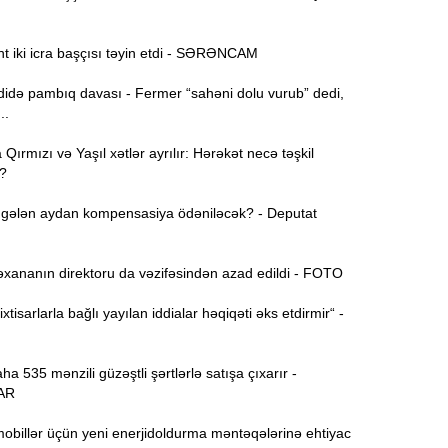
t iki icra başçısı təyin etdi - SƏRƏNCAM
15:44
U
də pambıq davası - Fermer “sahəni dolu vurub” dedi,
..
B
15:27
ırmızı və Yaşıl xətlər ayrılır: Hərəkət necə təşkil
?
S
gələn aydan kompensasiya ödəniləcək? - Deputat
15:12
l
T
xananın direktoru da vəzifəsindən azad edildi - FOTO
14:58
xtisarlarla bağlı yayılan iddialar həqiqəti əks etdirmir“ -
14:42
 535 mənzili güzəştli şərtlərlə satışa çıxarır -
AR
9
14:25
b
obillər üçün yeni enerjidoldurma məntəqələrinə ehtiyac