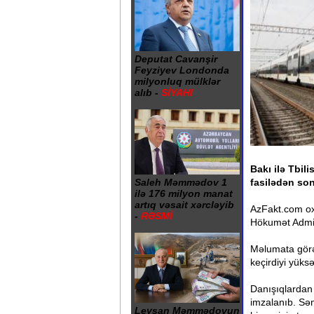
Deputat Cavanşir
Feyziyev Londonda
milyonluq mülklər
alıb -
SİYAHI
Bakı ilə Tbili
fasilədən so
Saleh Məmmədov 1
ilə 176 milyon manat
artıq vəsait xərcləyib
AzFakt.com ox
-
RƏSMİ
Hökumət Admin
Məlumata görə
keçirdiyi yüks
Danışıqlardan 
imzalanıb. Sə
Leysan Məmmədovun