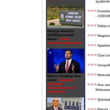
açıqlandı
İnvestisi
06.08.26
- CƏDV
Sabiq na
06.08.26
Maliyyə Nazirliyi
AAYDA yoxlama
Magistrat
06.08.26
aparır -
Ciddi
yeyintilər aşkarlanıb
Apteklərd
06.08.26
Özəl univ
06.08.26
İsmayıll
05.08.26
Metrodak
05.08.26
Vensin Azərbaycana
səfəri:
Zəngəzur
dəhlizinin
Ana xəstə
05.08.26
müzakirələri yeni
Mütəxəss
mərhələdə
Şokolad 
05.08.26
Bakıda 1
05.08.26