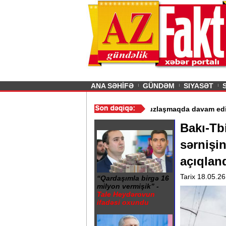
26
şın sürmürəm, saçımı
Previous
ANA SƏHİFƏ
GÜNDƏM
SIYASƏT
 istismarı dayandırıldı - Video
/
Azərbaycan nefti ucuzlaşmaqda da
Bakı-Tbi
sərnişi
açıqlan
Tarix 18.05.26
“Qardaşımla birgə 16
milyon vermişik” -
Tale Heydərovun
ifadəsi oxundu