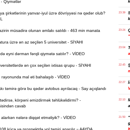
k
 - Qiymətlər
S
ya şirkətlərinin yanvar-iyul üzrə dövriyyəsi nə qədər olub?
23:39
k
ƏL
zirin müsadirə olunan əmlakı satıldı - 463 min manata
23:24
ura üzrə ən az seçilən 5 universitet - SİYAHI
T
23:04
ə eyni dərman fərqli qiymətə satılır? - VİDEO
ersitetlərdə ən çox seçilən ixtisas qrupu - SİYAHI
22:45
ı rayonunda mal əti bahalaşıb - VİDEO
İ
22:27
ı təmirə görə bu qədər avtobus ayrılacaq - Say açıqlandı
dirsə, körpəni əmizdirmək təhlükəlidirmi? -
22:10
a
isindən cavab
alarkən nələrə diqqət etməliyik? - VİDEO
21:50
g
08 küçə və prospektdə yol təmiri aparılır − AAYDA