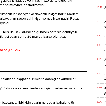
 şəkildə istifadəyə verilməsi nəzərdə tutulub, lakin
lmə tarixi ayrıca göstərilməyib.
10:18
l
üstanın iqtisadiyyat və davamlı inkişaf naziri Mariam
Azərbaycanın rəqəmsal inkişaf və nəqliyyat naziri Rəşad
10:02
yıblar.
e
mi, Tbilisi ilə Bakı arasında gündəlik sərnişin dəmiryolu
llik fasilədən sonra 26 mayda bərpa olunacaq.
9:45
“
9:30
a sayı : 1267
o
A
9:16
Ö
9:00
i
alanların diqqətinə: Kimlərin ödənişi dayandırılır?
“ Bakı və ətraf ərazilərdə yeni güc mərkəzləri yaradır -
23:55
p
“
rbaycanda tibbi xidmətlərin nə qədər bahalandığı
23:47