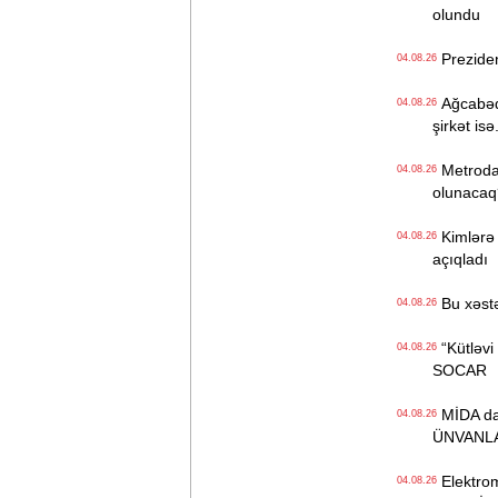
olundu
Preziden
04.08.26
Ağcabədi
04.08.26
şirkət isə.
Metroda Q
04.08.26
olunacaq
Kimlərə 
04.08.26
açıqladı
Bu xəstə
04.08.26
“Kütləvi i
04.08.26
SOCAR
MİDA daha
04.08.26
ÜNVANL
Elektrom
04.08.26