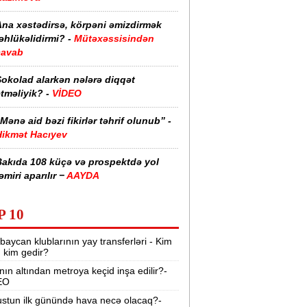
Ana xəstədirsə, körpəni əmizdirmək
əhlükəlidirmi? -
Mütəxəssisindən
cavab
Şokolad alarkən nələrə diqqət
tməliyik? -
VİDEO
Mənə aid bəzi fikirlər təhrif olunub” -
Hikmət Hacıyev
Bakıda 108 küçə və prospektdə yol
əmiri aparılır −
AAYDA
sti havada qəbul edilən bəzi dərmanlar
P 10
əsadlar törədə bilər -
VİDEO
baycan klublarının yay transferləri - Kim
üharibədə 3 400-dən çox iranlı və 18
r, kim gedir?
ABŞ hərbçisi həlak olub -
“Reuters“
nın altından metroya keçid inşa edilir?-
EO
BMT-dən dəhşətli xəbərdarlıq -
49
ilyon insan ac qala bilər
stun ilk günündə hava necə olacaq?-