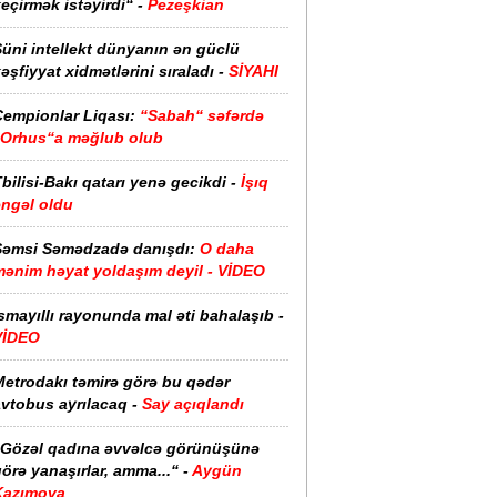
eçirmək istəyirdi“ -
Pezeşkian
üni intellekt dünyanın ən güclü
əşfiyyat xidmətlərini sıraladı -
SİYAHI
Çempionlar Liqası:
“Sabah“ səfərdə
“Orhus“a məğlub olub
bilisi-Bakı qatarı yenə gecikdi -
İşıq
əngəl oldu
Şəmsi Səmədzadə danışdı:
O daha
mənim həyat yoldaşım deyil - VİDEO
smayıllı rayonunda mal əti bahalaşıb -
VİDEO
Metrodakı təmirə görə bu qədər
vtobus ayrılacaq -
Say açıqlandı
“Gözəl qadına əvvəlcə görünüşünə
örə yanaşırlar, amma...“ -
Aygün
Kazımova