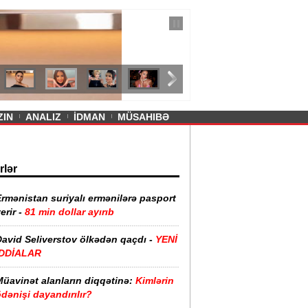
— 11 İyul 2026
ayevanın qısa ətəyi tənqid olundu -
ZIN
ANALIZ
İDMAN
MÜSAHIBƏ
rlər
rmənistan suriyalı ermənilərə pasport
erir -
81 min dollar ayırıb
David Seliverstov ölkədən qaçdı -
YENİ
İDDİALAR
Müavinət alanların diqqətinə:
Kimlərin
dənişi dayandırılır?