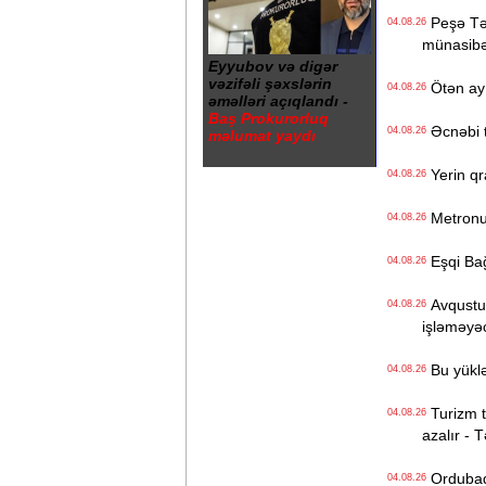
Peşə Təhs
04.08.26
münasibət
Eyyubov və digər
vəzifəli şəxslərin
Ötən ay 
04.08.26
əməlləri açıqlandı -
Baş Prokurorluq
Əcnəbi tu
04.08.26
məlumat yaydı
Yerin qr
04.08.26
Metronun
04.08.26
Eşqi Bağı
04.08.26
Avqustun
04.08.26
işləməyə
Bu yüklə
04.08.26
Turizm tə
04.08.26
azalır - 
Ordubadın
04.08.26