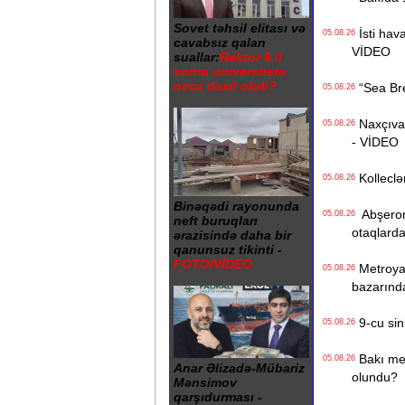
Sovet təhsil elitası və
İsti hava
05.08.26
cavabsız qalan
VİDEO
suallar:
Rektor 6 il
sonra universitetə
necə daxil olub?
“Sea Bree
05.08.26
Naxçıvan 
05.08.26
- VİDEO
Kolleclər
05.08.26
Binəqədi rayonunda
Abşeron 
05.08.26
neft buruqları
otaqlarda
ərazisində daha bir
qanunsuz tikinti -
FOTO/VİDEO
Metroya v
05.08.26
bazarınd
9-cu sini
05.08.26
Bakı metr
05.08.26
Anar Əlizadə-Mübariz
olundu?
Mənsimov
qarşıdurması -