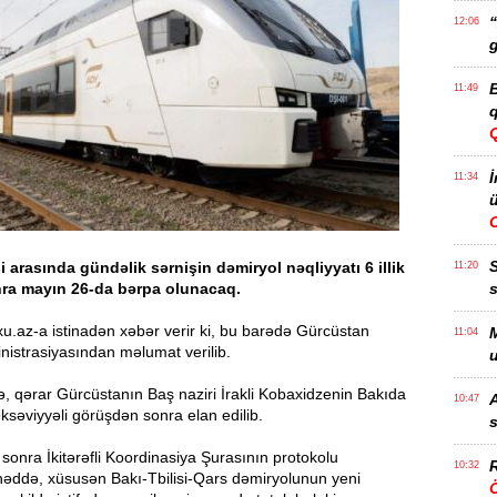
“
12:06
g
B
11:49
q
İ
11:34
ü
si arasında gündəlik sərnişin dəmiryol nəqliyyatı 6 illik
11:20
nra mayın 26-da bərpa olunacaq.
s
u.az-a istinadən xəbər verir ki, bu barədə Gürcüstan
M
11:04
istrasiyasından məlumat verilib.
u
, qərar Gürcüstanın Baş naziri İrakli Kobaxidzenin Bakıda
A
10:47
əksəviyyəli görüşdən sonra elan edilib.
s
sonra İkitərəfli Koordinasiya Şurasının protokolu
R
10:32
nəddə, xüsusən Bakı-Tbilisi-Qars dəmiryolunun yeni
Ö