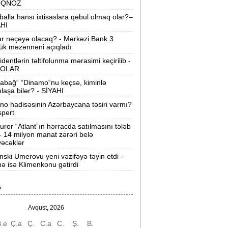
OQNOZ
“Wildberries” anbar tutumunun üçdə
balla hansı ixtisaslara qəbul olmaq olar?–
irini itirib -
21-ci hücum
AHI
ar neçəyə olacaq? - Mərkəzi Bank 3
“Sea Breeze“də mənzil qiymətləri necə
ük məzənnəni açıqladı
əyişir? -
Qiymətlər
identlərin təltifolunma mərasimi keçirilib -
OLAR
Bakıda ticarət mərkəzində FACİƏ:
liftin
abağ“ “Dinamo“nu keçsə, kiminlə
şaxtasına düşüb öldü
ılaşa bilər? - SİYAHI
ino hadisəsinin Azərbaycana təsiri varmı?
Pentaqondan kritik addım:
Rusiya və
spert
inə qarşı yeni plan
uror “Atlant”ın hərracda satılmasını tələb
 - 14 milyon manat zərəri belə
axçıvan Şəhər Poliklinikasında tibbi
əcəklər
rayış 60-80 manata satılır? -
VİDEO
nski Umerovu yeni vəzifəyə təyin etdi -
nə isə Klimenkonu gətirdi
olleclərdə ən yüksək təhsil haqqı
lan ixtisaslar -
SİYAHI
V
"Yəhudi David Seliverstov" Kazım
bbasov çıxdı! -
Bir dələduzla bağlı
Avqust, 2026
SENSASİON detallar
.e
Ç.a
Ç.
C.a
C.
Ş.
B.