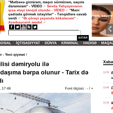
“Mətbəxə girmirəm, maşın sürmürəm, saçımı
daramıram“ - VİDEO
Sevda Yahyayevanın
/ MAQAZIN /
qısa ətəyi tənqid olundu - VİDEO
“Məni
çadrada görmək istəyirlər“ - Tənqidlərə cavab
Sevda Yahy
verdi
“Ər çörəyi yeyəndə kökələcəm“ -
VİDEO
Azərbaycanlı model
AXTAR
SOSIAL
İQTISADIYYAT
DÜNYA
KRIMINAL
HADISƏ
MAQA
vam edir - Yeni qiymət
/
Xəbə
lisi dəmiryolu ilə
ndaşıma bərpa olunur - Tarix də
E
12:55
v
dı
, 17:46
Font ölçüsü :
-
/
+
12:40
12:24
ö