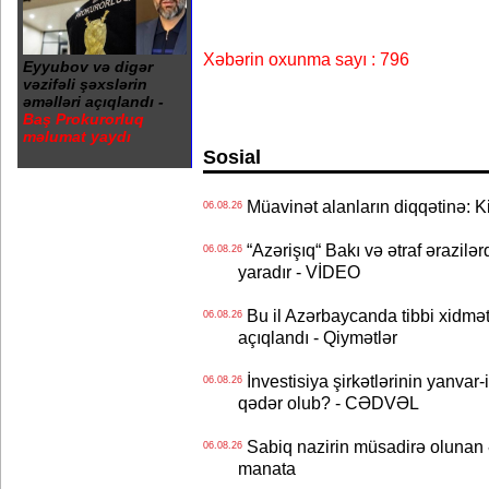
Xəbərin oxunma sayı : 796
Eyyubov və digər
vəzifəli şəxslərin
əməlləri açıqlandı -
Baş Prokurorluq
məlumat yaydı
Sosial
Müavinət alanların diqqətinə: Ki
06.08.26
“Azərişıq“ Bakı və ətraf ərazilə
06.08.26
yaradır - VİDEO
Bu il Azərbaycanda tibbi xidmət
06.08.26
açıqlandı - Qiymətlər
İnvestisiya şirkətlərinin yanvar-
06.08.26
qədər olub? - CƏDVƏL
Sabiq nazirin müsadirə olunan ə
06.08.26
manata