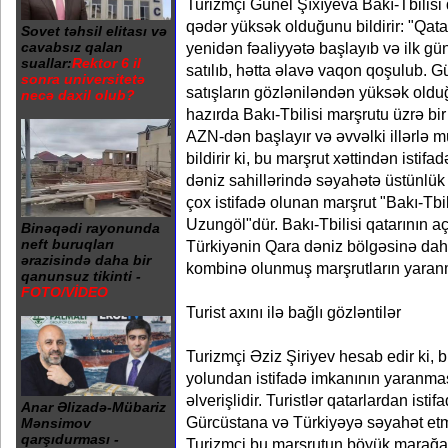
Turizmçi Günel Şıxıyeva Bakı-Tbilisi 
qədər yüksək olduğunu bildirir: "Qatar 
Sovet təhsil elitası və
yenidən fəaliyyətə başlayıb və ilk gü
cavabsız qalan
suallar:
Rektor 6 il
satılıb, hətta əlavə vaqon qoşulub. G
sonra universitetə
satışların gözləniləndən yüksək olduğu
necə daxil olub?
hazırda Bakı-Tbilisi marşrutu üzrə bi
AZN-dən başlayır və əvvəlki illərlə 
bildirir ki, bu marşrut xəttindən istif
dəniz sahillərində səyahətə üstünlük
çox istifadə olunan marşrut "Bakı-Tbi
Uzungöl"dür. Bakı-Tbilisi qatarının 
Binəqədi rayonunda
neft buruqları
Türkiyənin Qara dəniz bölgəsinə dah
ərazisində daha bir
kombinə olunmuş marşrutların yaranm
qanunsuz tikinti -
FOTO/VİDEO
Turist axını ilə bağlı gözləntilər
Turizmçi Əziz Şiriyev hesab edir ki, b
yolundan istifadə imkanının yaranma
əlverişlidir. Turistlər qatarlardan ist
Anar Əlizadə-Mübariz
Gürcüstana və Türkiyəyə səyahət etm
Mənsimov
qarşıdurması -
Turizmçi bu marşrutun böyük marağa 