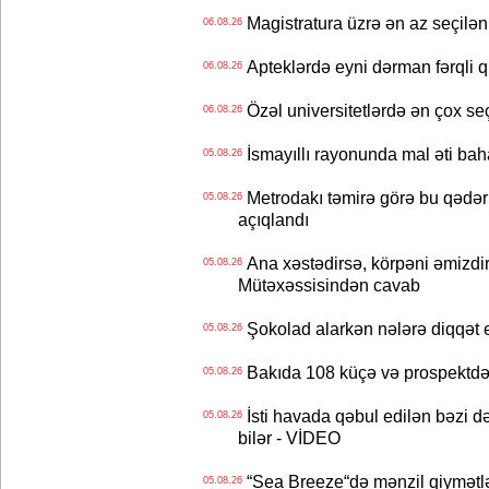
Magistratura üzrə ən az seçilən 
06.08.26
Apteklərdə eyni dərman fərqli q
06.08.26
Özəl universitetlərdə ən çox seç
06.08.26
İsmayıllı rayonunda mal əti ba
05.08.26
Metrodakı təmirə görə bu qədər 
05.08.26
açıqlandı
Ana xəstədirsə, körpəni əmizdir
05.08.26
Mütəxəssisindən cavab
Şokolad alarkən nələrə diqqət 
05.08.26
Bakıda 108 küçə və prospektdə 
05.08.26
İsti havada qəbul edilən bəzi d
05.08.26
bilər - VİDEO
“Sea Breeze“də mənzil qiymətlər
05.08.26