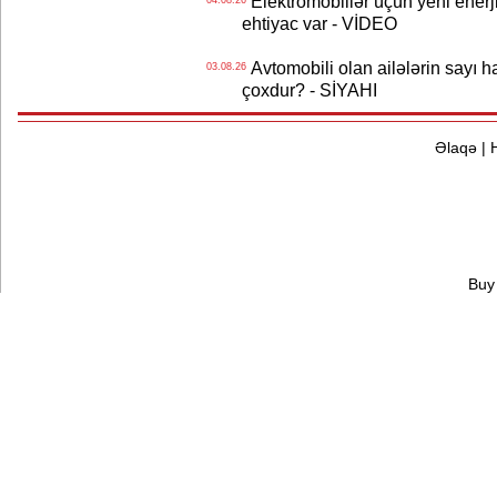
Elektromobillər üçün yeni ener
04.08.26
ehtiyac var - VİDEO
Avtomobili olan ailələrin sayı 
03.08.26
çoxdur? - SİYAHI
Əlaqə
|
Buy 