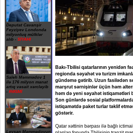
Deputat Cavanşir
Feyziyev Londonda
milyonluq mülklər
alıb -
SİYAHI
Bakı-Tbilisi qatarlarının yenidən f
regionda səyahət və turizm imkanl
Saleh Məmmədov 1
gündəmə gətirib. Uzun fasilədən 
ilə 176 milyon manat
marşrut sərnişinlər üçün həm altern
artıq vəsait xərcləyib
-
RƏSMİ
həm də yeni səyahət istiqamətləri 
Son günlərdə sosial platformalarda 
istiqamətdə paket turlar təklif etmə
göstərir.
Qatar xəttinin bərpası ilə bağlı ictima
Leysan Məmmədovun
planları fonunda Tbilisinin tranzit mə