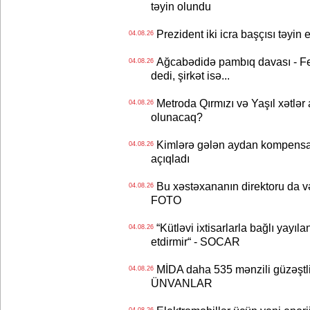
təyin olundu
Prezident iki icra başçısı təyi
04.08.26
Ağcabədidə pambıq davası - Fe
04.08.26
dedi, şirkət isə...
Metroda Qırmızı və Yaşıl xətlər a
04.08.26
olunacaq?
Kimlərə gələn aydan kompensas
04.08.26
açıqladı
Bu xəstəxananın direktoru da və
04.08.26
FOTO
“Kütləvi ixtisarlarla bağlı yayıla
04.08.26
etdirmir“ - SOCAR
MİDA daha 535 mənzili güzəştli şə
04.08.26
ÜNVANLAR