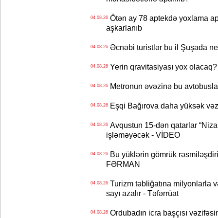
Ötən ay 78 aptekdə yoxlama apa
04.08.26
aşkarlanıb
Əcnəbi turistlər bu il Şuşada ne
04.08.26
Yerin qravitasiyası yox olaca
04.08.26
Metronun əvəzinə bu avtobuslar
04.08.26
Eşqi Bağırova daha yüksək vəzifə
04.08.26
Avqustun 15-dən qatarlar “Niza
04.08.26
işləməyəcək - VİDEO
Bu yüklərin gömrük rəsmiləşdiri
04.08.26
FƏRMAN
Turizm təbliğatına milyonlarla və
04.08.26
sayı azalır - Təfərrüat
Ordubadın icra başçısı vəzifəsin
04.08.26