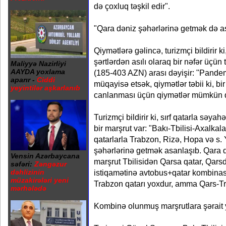
də çoxluq təşkil edir".
"Qara dəniz şəhərlərinə getmək də a
Qiymətlərə gəlincə, turizmçi bildirir ki
şərtlərdən asılı olaraq bir nəfər üç
Maliyyə Nazirliyi
AAYDA yoxlama
(185-403 AZN) arası dəyişir: "Pande
aparır -
Ciddi
müqayisə etsək, qiymətlər təbii ki, bi
yeyintilər aşkarlanıb
canlanması üçün qiymətlər mümkün qə
Turizmçi bildirir ki, sırf qatarla səya
bir marşrut var: "Bakı-Tbilisi-Axalkal
qatarlarla Trabzon, Rizə, Hopa və s. 
şəhərlərinə getmək asanlaşıb. Qara d
Vensin Azərbaycana
marşrut Tbilisidən Qarsa qatar, Qar
səfəri:
Zəngəzur
istiqamətinə avtobus+qatar kombinasi
dəhlizinin
müzakirələri yeni
Trabzon qatarı yoxdur, amma Qars-Tr
mərhələdə
Kombinə olunmuş marşrutlara şərait 