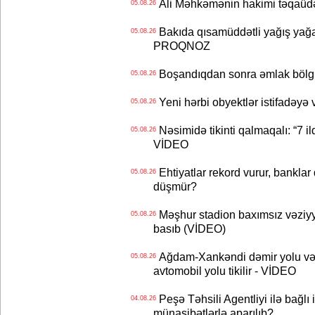
Ali Məhkəmənin hakimi təqaüdə
05.08.26
Bakıda qısamüddətli yağış yağa
05.08.26
PROQNOZ
Boşandıqdan sonra əmlak bölgü
05.08.26
Yeni hərbi obyektlər istifadəyə
05.08.26
Nəsimidə tikinti qalmaqalı: “7 ildi
05.08.26
VİDEO
Ehtiyatlar rekord vurur, banklar q
05.08.26
düşmür?
Məşhur stadion baxımsız vəziyy
05.08.26
basıb (VİDEO)
Ağdam-Xankəndi dəmir yolu və
05.08.26
avtomobil yolu tikilir - VİDEO
Peşə Təhsili Agentliyi ilə bağlı i
04.08.26
münasibətlərlə aparılıb?