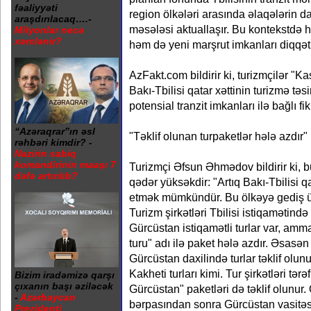
fəaliyyəti
region ölkələri arasında əlaqələrin 
araşdırılacaq….-
məsələsi aktuallaşır. Bu kontekstdə h
Milyonlar necə
xərclənir?
həm də yeni marşrut imkanları diqqət
AzFakt.com bildirir ki, turizmçilər "
Bakı-Tbilisi qatar xəttinin turizmə təsi
potensial tranzit imkanları ilə bağlı fik
“Azəraqrar”ın əsl
"Təklif olunan turpaketlər hələ azdır"
rəhbəri kimdir? -
Nazirin sabiq
komandirinin maaşı 7
Turizmçi Əfsun Əhmədov bildirir ki, b
dəfə artırılıb?
qədər yüksəkdir: "Artıq Bakı-Tbilisi q
etmək mümkündür. Bu ölkəyə gediş üç
Turizm şirkətləri Tbilisi istiqamətind
Gürcüstan istiqamətli turlar var, amma
turu" adı ilə paket hələ azdır. Əsasə
Gürcüstan daxilində turlar təklif olun
Kakheti turları kimi. Tur şirkətləri tərə
Bizim iradəmizə qarşı
çıxanın başı əziləcək
Gürcüstan" paketləri də təklif olunur. 
-
Azərbaycan
bərpasından sonra Gürcüstan vasitəsi
Prezidenti