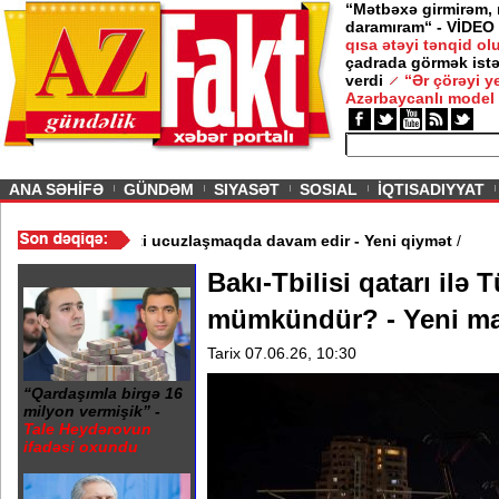
“Mətbəxə girmirəm,
daramıram“ - VİDEO
qısa ətəyi tənqid o
çadrada görmək istə
verdi
“Ər çörəyi 
Azərbaycanlı model
ious
ANA SƏHİFƏ
GÜNDƏM
SIYASƏT
SOSIAL
İQTISADIYYAT
dı - Video
/
Azərbaycan nefti ucuzlaşmaqda davam edir - Yeni qiy
Bakı-Tbilisi qatarı ilə
mümkündür? - Yeni ma
Tarix 07.06.26, 10:30
“Qardaşımla birgə 16
milyon vermişik” -
Tale Heydərovun
ifadəsi oxundu