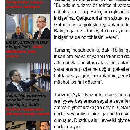
Kompromat savaşı
"Bu addım turizmə öz töhfəsini verəcə
yenidən başlayıb
gətirib çıxaracaq. Həmçinin iqtisad-s
inkişafına, Qafqaz turlarının aktuall
Gələn turistlər yolüstü regionlarda 
Bakıya gələ və dəmiryolu ilə qayıda bi
inkişafına da öz töhfəsini verər".
Eldar Əzizovun narazı
olduğu kadr:
Xalid
Turizmçi hesab edir ki, Bakı-Tbilisi qa
Ələkbərov yola
insanlara əlavə səyahət imkanları da
salınır...
alternativlər turistlərə əlavə imkanlar
yararlanaraq özlərinə uyğun paketlər g
halda ölkəyə giriş imkanlarının genişl
müsbət təsirini göstərir".
Turizmçi Aytac Nəzərlinin sözlərinə gö
Sahib Məmmədovun
“mənbə” axtarışı
fəaliyyətə başlaması səyahətsevərlə
qalmaqal yaratdı -
amma qiymət ürəkaçan deyil: "Qatar
İşçilərin otağından
qədər sevindiksə, bir o qədər də qiy
dinləyici qurğu tapılıb
olmuşuq. Düzdür, altı il əvvəlki qiym
qədər də yox".