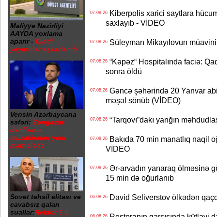
Kiberpolis xarici saytlara hücum
07.08.26
saxlayıb - VİDEO
Maliyyə Nazirliyi
AAYDA yoxlama
aparır -
Ciddi
Süleyman Mikayılovun müavinin
07.08.26
yeyintilər aşkarlanıb
“Kəpəz“ Hospitalında faciə: Qad
07.08.26
sonra öldü
Gəncə şəhərində 20 Yanvar abidə
07.08.26
məşəl sönüb (VİDEO)
Vensin Azərbaycana
“Tarqovı”dakı yanğın məhdudla
07.08.26
səfəri:
Zəngəzur
dəhlizinin
müzakirələri yeni
Bakıda 70 min manatlıq naqil oğ
07.08.26
mərhələdə
VİDEO
Ər-arvadın yanaraq ölməsinə gö
07.08.26
15 min də oğurlanıb
Sovet təhsil elitası və
David Seliverstov ölkədən qaç
06.08.26
cavabsız qalan
suallar:
Rektor 6 il
Restoranın qarşısında kütləvi d
06.08.26