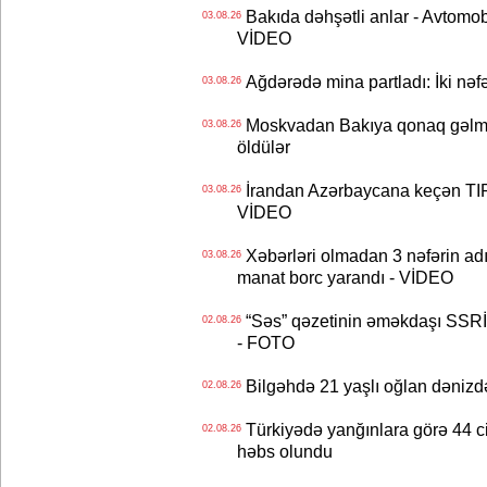
Bakıda dəhşətli anlar - Avtomobil
03.08.26
VİDEO
Ağdərədə mina partladı: İki nəfə
03.08.26
Moskvadan Bakıya qonaq gəlmişd
03.08.26
öldülər
İrandan Azərbaycana keçən TIR-
03.08.26
VİDEO
Xəbərləri olmadan 3 nəfərin adın
03.08.26
manat borc yarandı - VİDEO
“Səs” qəzetinin əməkdaşı SSRİ 
02.08.26
- FOTO
Bilgəhdə 21 yaşlı oğlan dənizdə b
02.08.26
Türkiyədə yanğınlara görə 44 cina
02.08.26
həbs olundu