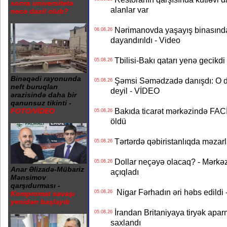
sonra universitetə
alanlar var
necə daxil olub?
Nərimanovda yaşayış binasındakı 
06.08.26
dayandırıldı - Video
Tbilisi-Bakı qatarı yenə gecikdi 
05.08.26
Binəqədi rayonunda
Şəmsi Səmədzadə danışdı: O d
05.08.26
neft buruqları
deyil - VİDEO
ərazisində daha bir
qanunsuz tikinti -
Bakıda ticarət mərkəzində FACİƏ
FOTO/VİDEO
05.08.26
öldü
Tərtərdə qəbiristanlıqda məzarla
05.08.26
Dollar neçəyə olacaq? - Mərkə
05.08.26
Anar Əlizadə-Mübariz
açıqladı
Mənsimov
qarşıdurması -
Nigar Fərhadın əri həbs edildi 
05.08.26
Kompromat savaşı
yenidən başlayıb
İrandan Britaniyaya tiryək apar
05.08.26
saxlandı