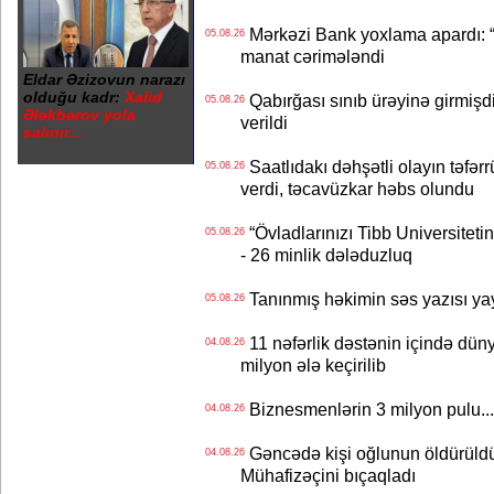
Mərkəzi Bank yoxlama apardı: “
05.08.26
manat cərimələndi
Eldar Əzizovun narazı
olduğu kadr:
Xalid
Qabırğası sınıb ürəyinə girmişdi
05.08.26
Ələkbərov yola
verildi
salınır...
Saatlıdakı dəhşətli olayın təfərr
05.08.26
verdi, təcavüzkar həbs olundu
“Övladlarınızı Tibb Universiteti
05.08.26
- 26 minlik dələduzluq
Tanınmış həkimin səs yazısı yay
05.08.26
11 nəfərlik dəstənin içində dün
04.08.26
milyon ələ keçirilib
Biznesmenlərin 3 milyon pulu..
04.08.26
Gəncədə kişi oğlunun öldürüldüy
04.08.26
Mühafizəçini bıçaqladı