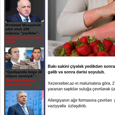
Məmməd Musayevlə
əlbir olub 100
milyonu “yeyiblər” -
Vəzifəli şəxslər həbs
edildi
Bakı sakini çiyələk yedikdən sonr
gəlib və sonra dərisi soyulub.
“Qardaşımla birgə 16
milyon vermişik” -
Tale Heydərovun
Xezerxeber.az-ın məlumatına görə, 2
ifadəsi oxundu
yaranan səpkilər suluğa çevrilərək ü
Allergiyanın ağır formasına çevrilən 
vəziyyətlə üzləşdirib.