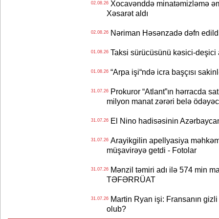
Xocavənddə minatəmizləmə əm
02.08.26
Xəsarət aldı
Nəriman Həsənzadə dəfn edildi 
02.08.26
Taksi sürücüsünü kəsici-deşici a
01.08.26
“Arpa işi“ndə icra başçısı sa
01.08.26
Prokuror “Atlant”ın hərracda satı
31.07.26
milyon manat zərəri belə ödəyəc
El Nino hadisəsinin Azərbaycana
31.07.26
Arayikgilin apellyasiya məhkəm
31.07.26
müşavirəyə getdi - Fotolar
Mənzil təmiri adı ilə 574 min ma
31.07.26
TƏFƏRRÜAT
Martin Ryan işi: Fransanın gizli
31.07.26
olub?