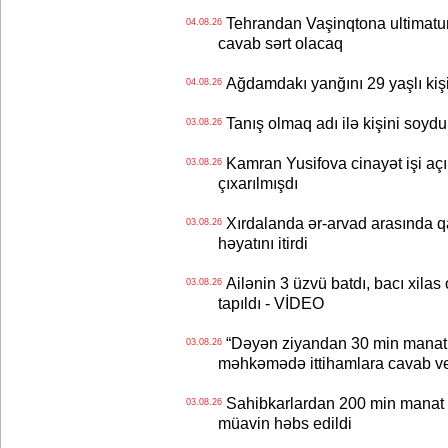
Tehrandan Vaşinqtona ultimatu
04.08.26
cavab sərt olacaq
Ağdamdakı yanğını 29 yaşlı kişi
04.08.26
Tanış olmaq adı ilə kişini soydu
03.08.26
Kamran Yusifova cinayət işi açıld
03.08.26
çıxarılmışdı
Xırdalanda ər-arvad arasında qa
03.08.26
həyatını itirdi
Ailənin 3 üzvü batdı, bacı xilas
03.08.26
tapıldı - VİDEO
“Dəyən ziyandan 30 min manat
03.08.26
məhkəmədə ittihamlara cavab ve
Sahibkarlardan 200 min manat rü
03.08.26
müavin həbs edildi