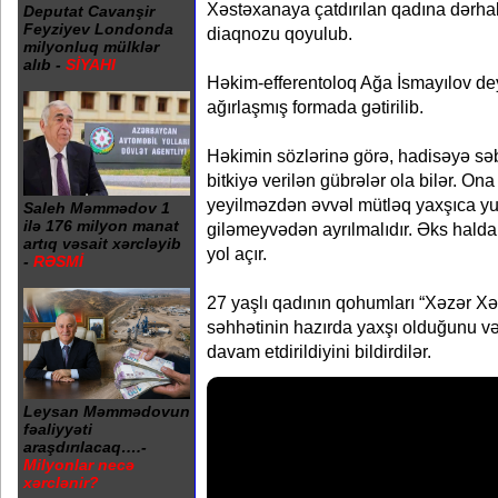
Xəstəxanaya çatdırılan qadına dərhal 
Deputat Cavanşir
Feyziyev Londonda
diaqnozu qoyulub.
milyonluq mülklər
alıb -
SİYAHI
Həkim-efferentoloq Ağa İsmayılov dey
ağırlaşmış formada gətirilib.
Həkimin sözlərinə görə, hadisəyə sə
bitkiyə verilən gübrələr ola bilər. O
yeyilməzdən əvvəl mütləq yaxşıca yu
Saleh Məmmədov 1
ilə 176 milyon manat
giləmeyvədən ayrılmalıdır. Əks halda
artıq vəsait xərcləyib
yol açır.
-
RƏSMİ
27 yaşlı qadının qohumları “Xəzər X
səhhətinin hazırda yaxşı olduğunu və
davam etdirildiyini bildirdilər.
Leysan Məmmədovun
fəaliyyəti
araşdırılacaq….-
Milyonlar necə
xərclənir?