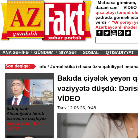
“Mətbəxə girmirəm,
daramıram“ - VİDEO
026
qısa ətəyi tənqid o
çadrada görmək istə
şərtlə gedirəm” -
Nigar
verdi
“Ər çörəyi 
Azərbaycanlı model
ious
ANA SƏHİFƏ
GÜNDƏM
SIYASƏT
SOSIAL
İQTISADIYYAT
b - Rusiya elitasında FSB xofu
/
Jurnalistika ixtisası üzrə qabiliyy
Bakıda çiyələk yeyən q
vəziyyətə düşdü: Dəris
VİDEO
Tarix 12.06.26, 9:48
Sabiq sədr
Almaniyada tikinti
biznesinə başlayıb -
Şərikli bina tikir +
FOTO