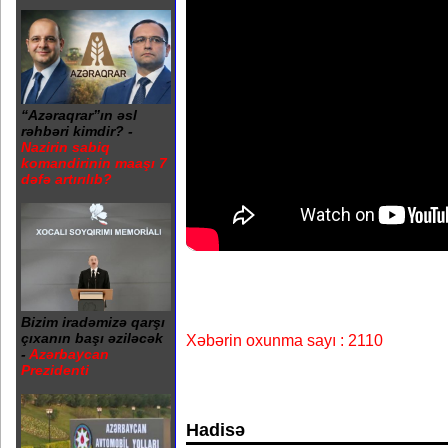
“Azəraqrar”ın əsl
rəhbəri kimdir? -
Nazirin sabiq
komandirinin maaşı 7
dəfə artırılıb?
Bizim iradəmizə qarşı
çıxanın başı əziləcək
Xəbərin oxunma sayı : 2110
-
Azərbaycan
Prezidenti
Hadisə