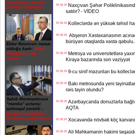
Kompromat savaşı
Naxçıvan Şəhər Poliklinikasında
05.08.26
yenidən başlayıb
satılır? - VİDEO
Kolleclərdə ən yüksək təhsil haq
05.08.26
Abşeron Xəstəxanasının acınaca
05.08.26
bürüyən otaqlarda xəstə qəbulu..
Eldar Əzizovun narazı
olduğu kadr:
Xalid
Metroya və universitetlərə yaxın
Ələkbərov yola
05.08.26
salınır...
Kirayə bazarında son vəziyyət
9-cu sinif məzunları bu kolleclə
05.08.26
Bakı metrosunda yeni təyinatlar
05.08.26
rəis təyin olundu?
Sahib Məmmədovun
Azərbaycanda donuzlarla bağlı m
05.08.26
“mənbə” axtarışı
AQTA
qalmaqal yaratdı -
İşçilərin otağından
dinləyici qurğu tapılıb
Xocavəndə növbəti köç karvanı
05.08.26
Ali Məhkəmənin hakimi təqaüdə
05.08.26