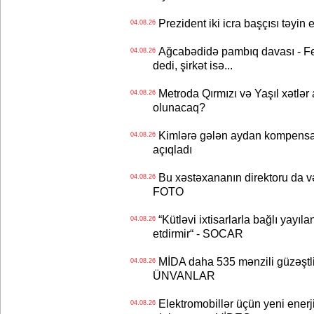
Prezident iki icra başçısı təyi
04.08.26
Ağcabədidə pambıq davası - Fe
04.08.26
dedi, şirkət isə...
Metroda Qırmızı və Yaşıl xətlər a
04.08.26
olunacaq?
Kimlərə gələn aydan kompensas
04.08.26
açıqladı
Bu xəstəxananın direktoru da və
04.08.26
FOTO
“Kütləvi ixtisarlarla bağlı yayıla
04.08.26
etdirmir“ - SOCAR
MİDA daha 535 mənzili güzəştli şə
04.08.26
ÜNVANLAR
Elektromobillər üçün yeni ener
04.08.26