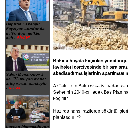
Deputat Cavanşir
Feyziyev Londonda
milyonluq mülklər
alıb -
SİYAHI
Bakıda həyata keçirilən yenidənq
layihələri çərçivəsində bir sıra əra
abadlaşdırma işlərinin aparılması n
Saleh Məmmədov 1
ilə 176 milyon manat
artıq vəsait xərcləyib
AzFakt.com Baku.ws-ə istinadən xəbər
-
RƏSMİ
Şəhərinin 2040-cı ilədək Baş Planın
keçirilir.
Hazırda hansı razilərdə söküntü işlər
planlaşdırılır?
Leysan Məmmədovun