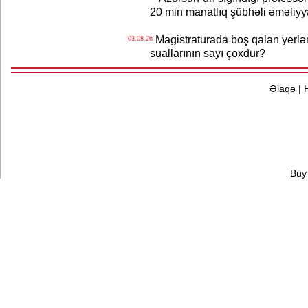
20 min manatlıq şübhəli əməliyy
Magistraturada boş qalan yerlər
03.08.26
suallarının sayı çoxdur?
Əlaqə
|
Buy 