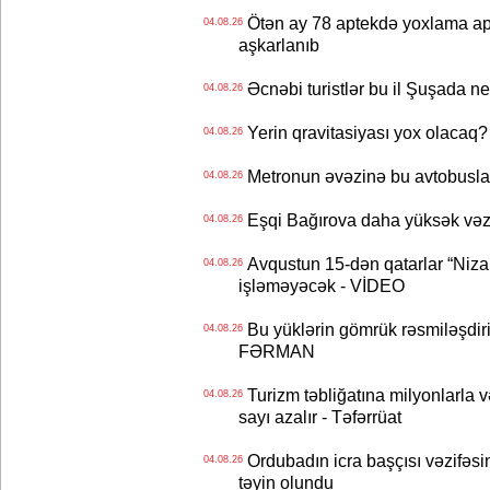
Ötən ay 78 aptekdə yoxlama apa
04.08.26
aşkarlanıb
Əcnəbi turistlər bu il Şuşada ne
04.08.26
Yerin qravitasiyası yox olaca
04.08.26
Metronun əvəzinə bu avtobuslar
04.08.26
Eşqi Bağırova daha yüksək vəzifə
04.08.26
Avqustun 15-dən qatarlar “Niza
04.08.26
işləməyəcək - VİDEO
Bu yüklərin gömrük rəsmiləşdiri
04.08.26
FƏRMAN
Turizm təbliğatına milyonlarla və
04.08.26
sayı azalır - Təfərrüat
Ordubadın icra başçısı vəzifəsin
04.08.26
təyin olundu