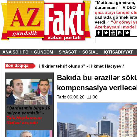
“Mətbəxə girmirəm,
daramıram“ - VİDEO
qısa ətəyi tənqid o
çadrada görmək istə
verdi
“Ər çörəyi 
Azərbaycanlı model
ious
ANA SƏHİFƏ
GÜNDƏM
SIYASƏT
SOSIAL
İQTISADIYYAT
ik? - VİDEO
/
“Mənə aid bəzi fikirlər təhrif olunub” - Hikmət Hacıyev
Bakıda bu ərazilər sök
kompensasiya veriləc
Tarix 06.06.26, 11:06
“Qardaşımla birgə 16
milyon vermişik” -
Tale Heydərovun
ifadəsi oxundu