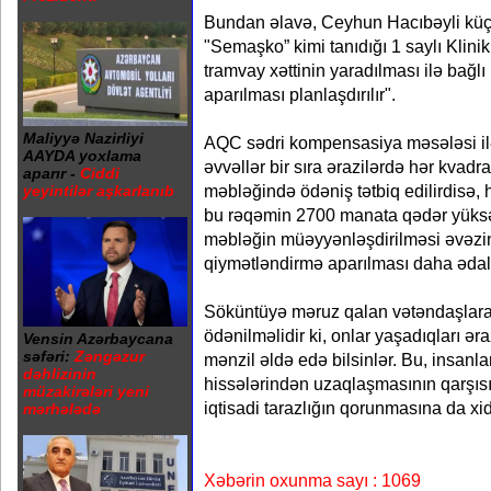
Bundan əlavə, Ceyhun Hacıbəyli küç
"Semaşko” kimi tanıdığı 1 saylı Klinik
tramvay xəttinin yaradılması ilə bağlı i
aparılması planlaşdırılır".
Maliyyə Nazirliyi
AQC sədri kompensasiya məsələsi ilə
AAYDA yoxlama
əvvəllər bir sıra ərazilərdə hər kvad
aparır -
Ciddi
məbləğində ödəniş tətbiq edilirdisə, 
yeyintilər aşkarlanıb
bu rəqəmin 2700 manata qədər yüksəl
məbləğin müəyyənləşdirilməsi əvəzin
qiymətləndirmə aparılması daha ədalə
Söküntüyə məruz qalan vətəndaşlar
ödənilməlidir ki, onlar yaşadıqları ər
Vensin Azərbaycana
səfəri:
Zəngəzur
mənzil əldə edə bilsinlər. Bu, insanl
dəhlizinin
hissələrindən uzaqlaşmasının qarşısı
müzakirələri yeni
iqtisadi tarazlığın qorunmasına da xi
mərhələdə
Xəbərin oxunma sayı : 1069