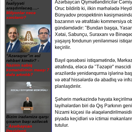
Azərbaycan Qiymətləndiricilər Cəmiy
fəaliyyəti
Oruc bildirib ki, ilkin mərhələdə Heyd
araşdırılacaq….-
Milyonlar necə
Bünyadov prospektinin kəsişməsində y
xərclənir?
bazarının və ətrafdakı kommersiya ob
gündəmdədir: "Bundan başqa, Yasam
Xətai, Sabunçu, Suraxanı və Binəqəd
yaşayış fondunun yenilənməsi istiqa
keçirilir.
“Azəraqrar”ın əsl
Bayıl qəsəbəsi istiqamətində, Mərkəz
rəhbəri kimdir? -
Nazirin sabiq
ətrafında, eləcə də "Təzəpir” məscid
komandirinin maaşı 7
ərazilərdə yenidənqurma işlərinə baş
dəfə artırılıb?
və ətraf hissələrdə də abadlıq və infra
planlaşdırılır.
Şəhərin mərkəzində həyata keçirilmə
layihələrdən biri də Qış Parkının gen
Nizami küçəsi ilə əlaqələndirilməsidi
Bizim iradəmizə qarşı
piyada keçidləri və ictimai məkanlar
çıxanın başı əziləcək
tutulur.
-
Azərbaycan
Prezidenti