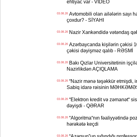
ehtiyac var - VİDEO
Avtomobili olan ailələrin sayı 
03.08.26
çoxdur? - SİYAHI
Nazir Xankəndidə vətəndaş qəbu
03.08.26
Azərbaycanda kişilərin çəkisi 1
03.08.26
çəkisi dəyişməz qalıb - RƏSMİ
Bakı Qızlar Universitetinin işçil
03.08.26
Nazirlikdən AÇIQLAMA
“Nazir mənə təşəkkür etmişdi, ind
03.08.26
Sabiq idarə rəisinin MƏHKƏMƏ
“Elektron kredit və zəmanət“ s
03.08.26
dəyişdi - QƏRAR
“Algoritma“nın fəaliyyətində po
03.08.26
hərəkətə keçdi
“Azərsun”un sığındığı professor
03.08.26