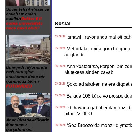
Sovet təhsil elitası və
cavabsız qalan
suallar:
Rektor 6 il
Sosial
sonra universitetə
necə daxil olub?
İsmayıllı rayonunda mal əti ba
05.08.26
Metrodakı təmirə görə bu qədər 
05.08.26
açıqlandı
Ana xəstədirsə, körpəni əmizdir
05.08.26
Binəqədi rayonunda
Mütəxəssisindən cavab
neft buruqları
ərazisində daha bir
qanunsuz tikinti -
Şokolad alarkən nələrə diqqət 
05.08.26
FOTO/VİDEO
Bakıda 108 küçə və prospektdə 
05.08.26
İsti havada qəbul edilən bəzi d
05.08.26
bilər - VİDEO
Anar Əlizadə-Mübariz
Mənsimov
“Sea Breeze“də mənzil qiymətlər
05.08.26
qarşıdurması -