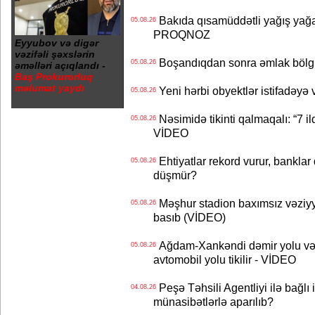
Bakıda qısamüddətli yağış yağa
05.08.26
PROQNOZ
Eyyubov və digər
vəzifəli şəxslərin
Boşandıqdan sonra əmlak bölgü
05.08.26
əməlləri açıqlandı -
Baş Prokurorluq
məlumat yaydı
Yeni hərbi obyektlər istifadəyə
05.08.26
Nəsimidə tikinti qalmaqalı: “7 ildi
05.08.26
VİDEO
Ehtiyatlar rekord vurur, banklar q
05.08.26
düşmür?
Məşhur stadion baxımsız vəziyy
05.08.26
basıb (VİDEO)
Ağdam-Xankəndi dəmir yolu və
05.08.26
avtomobil yolu tikilir - VİDEO
Peşə Təhsili Agentliyi ilə bağlı i
04.08.26
münasibətlərlə aparılıb?