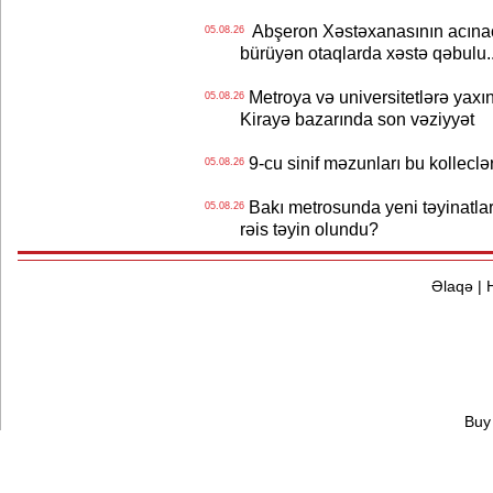
Abşeron Xəstəxanasının acınaca
05.08.26
bürüyən otaqlarda xəstə qəbulu..
Metroya və universitetlərə yaxın
05.08.26
Kirayə bazarında son vəziyyət
9-cu sinif məzunları bu kolleclə
05.08.26
Bakı metrosunda yeni təyinatlar
05.08.26
rəis təyin olundu?
Əlaqə
|
Buy 