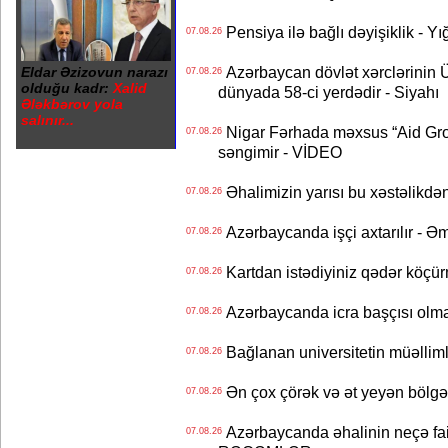
Pensiya ilə bağlı dəyişiklik - Yı
07.08.26
Azərbaycan dövlət xərclərinin
Eldar Əzizovun narazı
07.08.26
olduğu kadr:
Xalid
dünyada 58-ci yerdədir - Siyahı
Ələkbərov yola
salınır...
Nigar Fərhada məxsus “Aid Grou
07.08.26
səngimir - VİDEO
Əhalimizin yarısı bu xəstəlikdən
07.08.26
Azərbaycanda işçi axtarılır - Ə
07.08.26
Kartdan istədiyiniz qədər köçür
07.08.26
Azərbaycanda icra başçısı olma
07.08.26
Bağlanan universitetin müəllimlər
07.08.26
Ən çox çörək və ət yeyən bölgə
07.08.26
Azərbaycanda əhalinin neçə faizi 
07.08.26