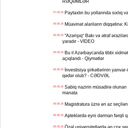
RƏQƏMLƏR
Paytaxtın bu yollarında sıxlıq v
07.08.26
Müavinət alanların diqqətinə: Ki
06.08.26
“Azərişıq“ Bakı və ətraf ərazilə
06.08.26
yaradır - VİDEO
Bu il Azərbaycanda tibbi xidmət
06.08.26
açıqlandı - Qiymətlər
İnvestisiya şirkətlərinin yanvar-
06.08.26
qədər olub? - CƏDVƏL
Sabiq nazirin müsadirə olunan ə
06.08.26
manata
Magistratura üzrə ən az seçilən 
06.08.26
Apteklərdə eyni dərman fərqli q
06.08.26
Özəl universitetlərdə ən çox seç
06.08.26