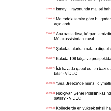
İsmayıllı rayonunda mal əti ba
05.08.26
Metrodakı təmirə görə bu qədər 
05.08.26
açıqlandı
Ana xəstədirsə, körpəni əmizdir
05.08.26
Mütəxəssisindən cavab
Şokolad alarkən nələrə diqqət 
05.08.26
Bakıda 108 küçə və prospektdə 
05.08.26
İsti havada qəbul edilən bəzi d
05.08.26
bilər - VİDEO
“Sea Breeze“də mənzil qiymətlər
05.08.26
Naxçıvan Şəhər Poliklinikasında
05.08.26
satılır? - VİDEO
Kolleclərdə ən yüksək təhsil haq
05.08.26