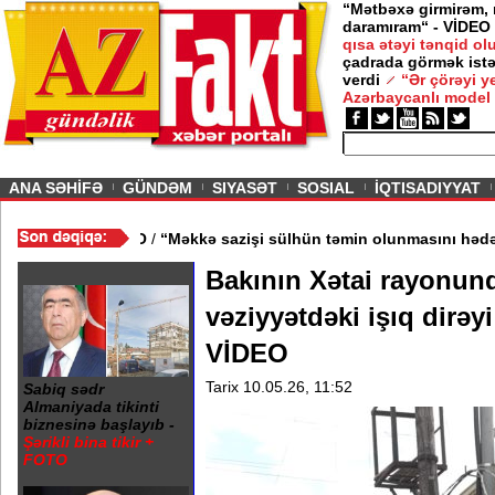
“Mətbəxə girmirəm,
daramıram“ - VİDEO
qısa ətəyi tənqid o
çadrada görmək istə
verdi
“Ər çörəyi 
Azərbaycanlı model
ious
ANA SƏHİFƏ
GÜNDƏM
SIYASƏT
SOSIAL
İQTISADIYYAT
an kənarlaşdırılıb - VİDEO
/
“Məkkə sazişi sülhün təmin olunması
Bakının Xətai rayonund
vəziyyətdəki işıq dirəyi
VİDEO
Tarix 10.05.26, 11:52
Sabiq sədr
Almaniyada tikinti
biznesinə başlayıb -
Şərikli bina tikir +
FOTO