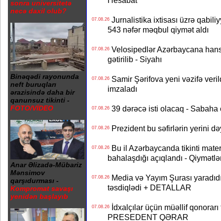
Hesabat
sonra universitetə
necə daxil olub?
Jurnalistika ixtisası üzrə qabiliy
07.08.26
543 nəfər məqbul qiymət aldı
Velosipedlər Azərbaycana hans
07.08.26
gətirilib - Siyahı
Binəqədi rayonunda
Samir Şərifova yeni vəzifə veri
07.08.26
neft buruqları
imzaladı
ərazisində daha bir
qanunsuz tikinti -
39 dərəcə isti olacaq - Sabaha
FOTO/VİDEO
07.08.26
Prezident bu səfirlərin yerini d
07.08.26
Bu il Azərbaycanda tikinti mater
07.08.26
bahalaşdığı açıqlandı - Qiymətlə
Anar Əlizadə-Mübariz
Mənsimov
Media və Yayım Şurası yaradıdı 
07.08.26
qarşıdurması -
təsdiqlədi + DETALLAR
Kompromat savaşı
yenidən başlayıb
İdxalçılar üçün müəllif qonorarı
07.08.26
PRESEDENT QƏRAR