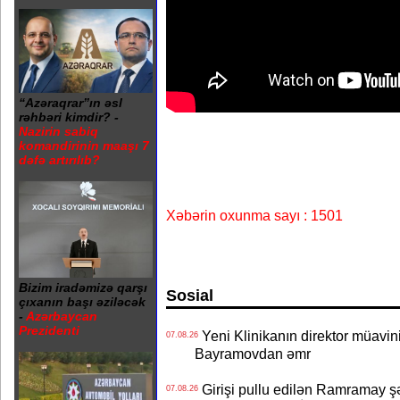
“Azəraqrar”ın əsl
rəhbəri kimdir? -
Nazirin sabiq
komandirinin maaşı 7
dəfə artırılıb?
Xəbərin oxunma sayı : 1501
Bizim iradəmizə qarşı
Sosial
çıxanın başı əziləcək
-
Azərbaycan
Prezidenti
Yeni Klinikanın direktor müavini 
07.08.26
Bayramovdan əmr
Girişi pullu edilən Ramramay şə
07.08.26