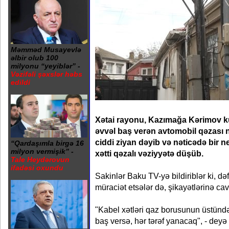
Məmməd Musayevlə
əlbir olub 100
milyonu “yeyiblər” -
Vəzifəli şəxslər həbs
edildi
Xətai rayonu, Kazımağa Kərimov k
əvvəl baş verən avtomobil qəzası n
ciddi ziyan dəyib və nəticədə bir n
“Qardaşımla birgə 16
milyon vermişik” -
xətti qəzalı vəziyyətə düşüb.
Tale Heydərovun
ifadəsi oxundu
Sakinlər Baku TV-yə bildiriblər ki, də
müraciət etsələr də, şikayətlərinə ca
"Kabel xətləri qaz borusunun üstünd
baş versə, hər tərəf yanacaq", - deyə 