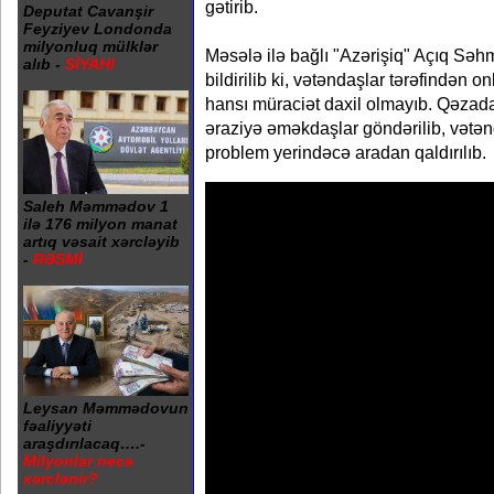
gətirib.
Deputat Cavanşir
Feyziyev Londonda
milyonluq mülklər
Məsələ ilə bağlı "Azərişiq" Açıq Sə
alıb -
SİYAHI
bildirilib ki, vətəndaşlar tərəfindən o
hansı müraciət daxil olmayıb. Qəzada
əraziyə əməkdaşlar göndərilib, vətən
problem yerindəcə aradan qaldırılıb.
Saleh Məmmədov 1
ilə 176 milyon manat
artıq vəsait xərcləyib
-
RƏSMİ
Leysan Məmmədovun
fəaliyyəti
araşdırılacaq….-
Milyonlar necə
xərclənir?