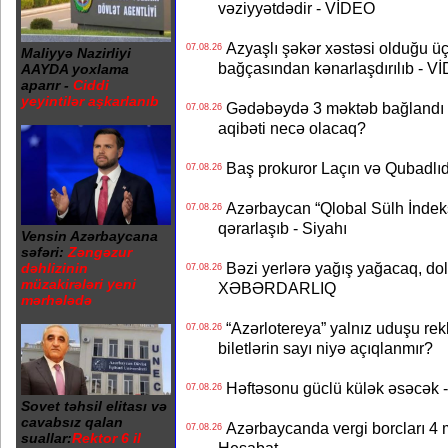
vəziyyətdədir - VİDEO
Azyaşlı şəkər xəstəsi olduğu ü
07.08.26
Maliyyə Nazirliyi
bağçasından kənarlaşdırılıb - V
AAYDA yoxlama
aparır -
Ciddi
yeyintilər aşkarlanıb
Gədəbəydə 3 məktəb bağlandı - 
07.08.26
aqibəti necə olacaq?
Baş prokuror Laçın və Qubadl
07.08.26
Azərbaycan “Qlobal Sülh İndek
07.08.26
qərarlaşıb - Siyahı
Vensin Azərbaycana
səfəri:
Zəngəzur
Bəzi yerlərə yağış yağacaq, do
dəhlizinin
07.08.26
müzakirələri yeni
XƏBƏRDARLIQ
mərhələdə
“Azərlotereya” yalnız uduşu rek
07.08.26
biletlərin sayı niyə açıqlanmır?
Həftəsonu güclü külək əsəcə
07.08.26
Sovet təhsil elitası və
cavabsız qalan
Azərbaycanda vergi borcları 4 m
07.08.26
suallar:
Rektor 6 il