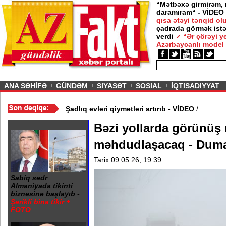
“Mətbəxə girmirəm,
daramıram“ - VİDEO
qısa ətəyi tənqid o
çadrada görmək istə
verdi
“Ər çörəyi 
Azərbaycanlı model
ious
ANA SƏHİFƏ
GÜNDƏM
SIYASƏT
SOSIAL
İQTISADIYYAT
RDARLIQ
/
Toylar başlayır - Şadlıq evləri qiymətləri artırıb - VİDEO
/
Bəzi yollarda görünüş
məhdudlaşacaq - Dum
Tarix 09.05.26, 19:39
Sabiq sədr
Almaniyada tikinti
biznesinə başlayıb -
Şərikli bina tikir +
FOTO