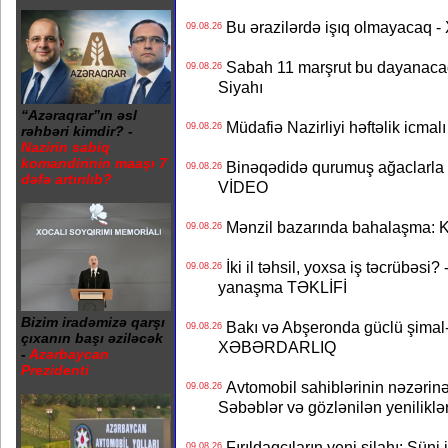
Bu ərazilərdə işıq olmayacaq
09.08.26
Sabah 11 marşrut bu dayanaca
09.08.26
Siyahı
“Azəraqrar”ın əsl
Müdafiə Nazirliyi həftəlik icmal
09.08.26
rəhbəri kimdir? -
Nazirin sabiq
komandirinin maaşı 7
Binəqədidə qurumuş ağaclarla ba
09.08.26
dəfə artırılıb?
VİDEO
Mənzil bazarında bahalaşma: Ki
09.08.26
İki il təhsil, yoxsa iş təcrübəsi?
09.08.26
yanaşma TƏKLİFİ
Bizim iradəmizə qarşı
Bakı və Abşeronda güclü şimal-
09.08.26
çıxanın başı əziləcək
XƏBƏRDARLIQ
-
Azərbaycan
Prezidenti
Avtomobil sahiblərinin nəzərinə
09.08.26
Səbəblər və gözlənilən yeniliklə
Fırıldaqçıların yeni silahı: Süni 
09.08.26