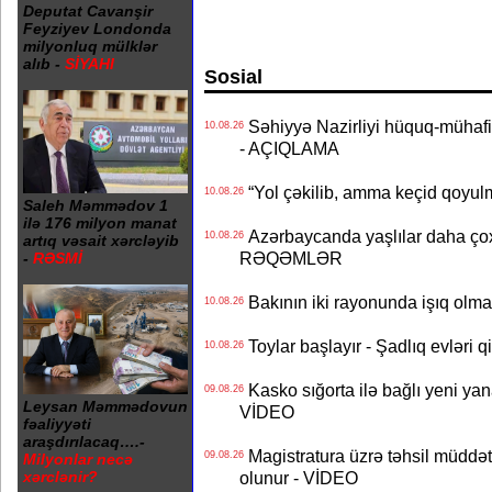
Deputat Cavanşir
Feyziyev Londonda
milyonluq mülklər
alıb -
SİYAHI
Sosial
Səhiyyə Nazirliyi hüquq-mühafiz
10.08.26
- AÇIQLAMA
“Yol çəkilib, amma keçid qoyul
10.08.26
Saleh Məmmədov 1
ilə 176 milyon manat
Azərbaycanda yaşlılar daha çox
10.08.26
artıq vəsait xərcləyib
RƏQƏMLƏR
-
RƏSMİ
Bakının iki rayonunda işıq o
10.08.26
Toylar başlayır - Şadlıq evləri q
10.08.26
Kasko sığorta ilə bağlı yeni yan
09.08.26
Leysan Məmmədovun
VİDEO
fəaliyyəti
araşdırılacaq….-
Magistratura üzrə təhsil müddətin
09.08.26
Milyonlar necə
olunur - VİDEO
xərclənir?