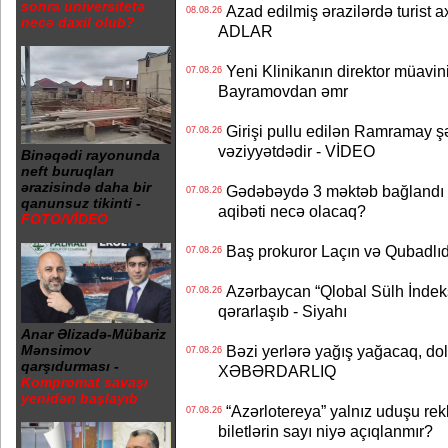
sonra universitetə
Azad edilmiş ərazilərdə turist ax
08.08.26
necə daxil olub?
ADLAR
Yeni Klinikanın direktor müavini 
07.08.26
Bayramovdan əmr
Girişi pullu edilən Ramramay şə
07.08.26
vəziyyətdədir - VİDEO
Binəqədi rayonunda
neft buruqları
ərazisində daha bir
Gədəbəydə 3 məktəb bağlandı - 
07.08.26
qanunsuz tikinti -
aqibəti necə olacaq?
FOTO/VİDEO
Baş prokuror Laçın və Qubadl
07.08.26
Azərbaycan “Qlobal Sülh İndek
07.08.26
qərarlaşıb - Siyahı
Anar Əlizadə-Mübariz
Bəzi yerlərə yağış yağacaq, do
Mənsimov
07.08.26
qarşıdurması -
XƏBƏRDARLIQ
Kompromat savaşı
yenidən başlayıb
“Azərlotereya” yalnız uduşu rek
07.08.26
biletlərin sayı niyə açıqlanmır?