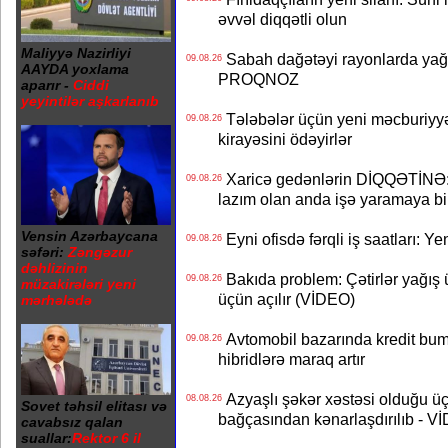
əvvəl diqqətli olun
Maliyyə Nazirliyi
Sabah dağətəyi rayonlarda yağı
09.08.26
AAYDA yoxlama
PROQNOZ
aparır -
Ciddi
yeyintilər aşkarlanıb
Tələbələr üçün yeni məcburiyyə
09.08.26
kirayəsini ödəyirlər
Xaricə gedənlərin DİQQƏTİNƏ: 
09.08.26
lazım olan anda işə yaramaya bi
Vensin Azərbaycana
Eyni ofisdə fərqli iş saatları: 
09.08.26
səfəri:
Zəngəzur
dəhlizinin
Bakıda problem: Çətirlər yağış 
09.08.26
müzakirələri yeni
üçün açılır (VİDEO)
mərhələdə
Avtomobil bazarında kredit bum
09.08.26
hibridlərə maraq artır
Azyaşlı şəkər xəstəsi olduğu ü
08.08.26
Sovet təhsil elitası və
bağçasından kənarlaşdırılıb - V
cavabsız qalan
suallar:
Rektor 6 il