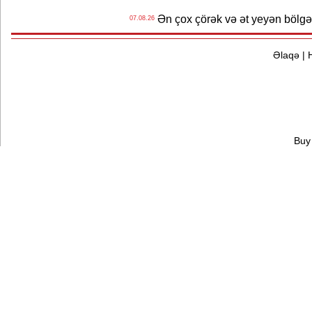
Ən çox çörək və ət yeyən bölgə
07.08.26
Əlaqə
|
Buy 