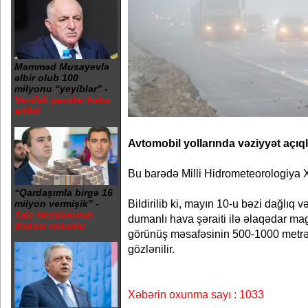
Məmməd Musayevlə
əlbir olub 100
milyonu “yeyiblər” -
Vəzifəli şəxslər həbs
edildi
Avtomobil yollarında vəziyyət açıql
Bu barədə Milli Hidrometeorologiya 
“Qardaşımla birgə 16
Bildirilib ki, mayın 10-u bəzi dağlıq 
milyon vermişik” -
Tale Heydərovun
dumanlı hava şəraiti ilə əlaqədar mag
ifadəsi oxundu
görünüş məsafəsinin 500-1000 metr
gözlənilir.
Xəbərin oxunma sayı : 1033