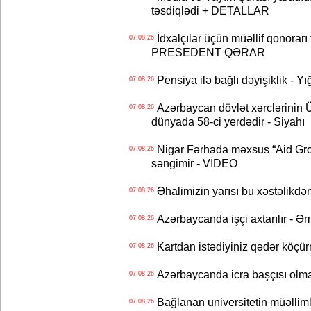
təsdiqlədi + DETALLAR
İdxalçılar üçün müəllif qonorarı
07.08.26
PRESEDENT QƏRAR
Pensiya ilə bağlı dəyişiklik - Yı
07.08.26
Azərbaycan dövlət xərclərinin
07.08.26
dünyada 58-ci yerdədir - Siyahı
Nigar Fərhada məxsus “Aid Grou
07.08.26
səngimir - VİDEO
Əhalimizin yarısı bu xəstəlikdən
07.08.26
Azərbaycanda işçi axtarılır - Ə
07.08.26
Kartdan istədiyiniz qədər köçür
07.08.26
Azərbaycanda icra başçısı olma
07.08.26
Bağlanan universitetin müəllimlər
07.08.26