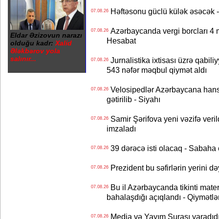
Həftəsonu güclü külək əsəcə
07.08.26
Azərbaycanda vergi borcları 4 m
07.08.26
Eldar Əzizovun narazı
Hesabat
olduğu kadr:
Xalid
Ələkbərov yola
salınır...
Jurnalistika ixtisası üzrə qabiliy
07.08.26
543 nəfər məqbul qiymət aldı
Velosipedlər Azərbaycana hans
07.08.26
gətirilib - Siyahı
Samir Şərifova yeni vəzifə veri
07.08.26
imzaladı
39 dərəcə isti olacaq - Sabaha
07.08.26
Prezident bu səfirlərin yerini d
07.08.26
Bu il Azərbaycanda tikinti mater
07.08.26
bahalaşdığı açıqlandı - Qiymətlə
Media və Yayım Şurası yaradıdı 
07.08.26