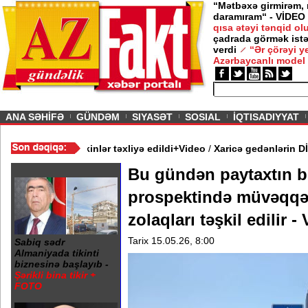
“Mətbəxə girmirəm,
daramıram“ - VİDEO
— 12 İyun 2026
 /
qısa ətəyi tənqid o
çadrada görmək istə
clislərinə bir şərtlə gedirəm” -
Nigar
verdi
“Ər çörəyi 
va
Azərbaycanlı model
ious
ANA SƏHİFƏ
GÜNDƏM
SIYASƏT
SOSIAL
İQTISADIYYAT
ş binasında yanğın - Sakinlər təxliyə edildi+Video
/
Xaricə gedən
Bu gündən paytaxtın bi
prospektində müvəqqət
zolaqları təşkil edilir 
Tarix 15.05.26, 8:00
Sabiq sədr
Almaniyada tikinti
biznesinə başlayıb -
Şərikli bina tikir +
FOTO