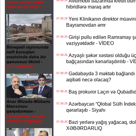
Avtomobil bazarında kredit bum
09.08.26
sonra universitetə
hibridlərə maraq artır
necə daxil olub?
Yeni Klinikanın direktor müavini 
07.08.26
Bayramovdan əmr
Girişi pullu edilən Ramramay şə
07.08.26
vəziyyətdədir - VİDEO
Binəqədi rayonunda
neft buruqları
Azyaşlı şəkər xəstəsi olduğu ü
07.08.26
ərazisində daha bir
bağçasından kənarlaşdırılıb - V
qanunsuz tikinti -
FOTO/VİDEO
Gədəbəydə 3 məktəb bağlandı - 
07.08.26
aqibəti necə olacaq?
Baş prokuror Laçın və Qubadl
07.08.26
Anar Əlizadə-Mübariz
Azərbaycan “Qlobal Sülh İndek
07.08.26
Mənsimov
qərarlaşıb - Siyahı
qarşıdurması -
Kompromat savaşı
yenidən başlayıb
Bəzi yerlərə yağış yağacaq, do
07.08.26
XƏBƏRDARLIQ