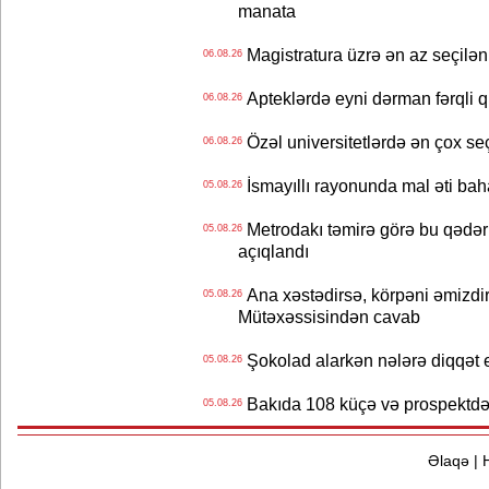
manata
Magistratura üzrə ən az seçilən 
06.08.26
Apteklərdə eyni dərman fərqli q
06.08.26
Özəl universitetlərdə ən çox seç
06.08.26
İsmayıllı rayonunda mal əti ba
05.08.26
Metrodakı təmirə görə bu qədər 
05.08.26
açıqlandı
Ana xəstədirsə, körpəni əmizdir
05.08.26
Mütəxəssisindən cavab
Şokolad alarkən nələrə diqqət 
05.08.26
Bakıda 108 küçə və prospektdə 
05.08.26
Əlaqə
|