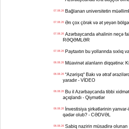
Bağlanan universitetin müəllimlər
07.08.26
Ən çox çörək və ət yeyən bölgə
07.08.26
Azərbaycanda əhalinin neçə faizi 
07.08.26
RƏQƏMLƏR
Paytaxtın bu yollarında sıxlıq v
07.08.26
Müavinət alanların diqqətinə: Ki
06.08.26
“Azərişıq“ Bakı və ətraf ərazilə
06.08.26
yaradır - VİDEO
Bu il Azərbaycanda tibbi xidmət
06.08.26
açıqlandı - Qiymətlər
İnvestisiya şirkətlərinin yanvar-
06.08.26
qədər olub? - CƏDVƏL
Sabiq nazirin müsadirə olunan ə
06.08.26