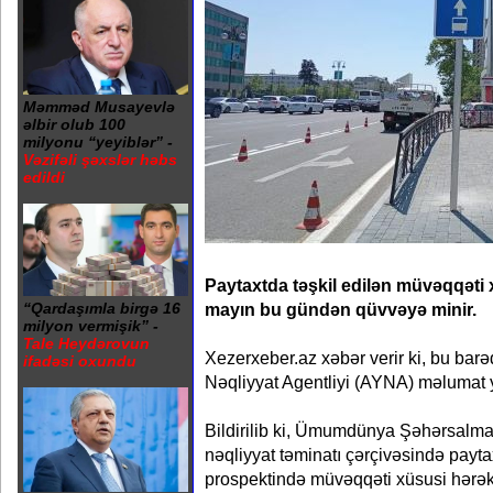
Məmməd Musayevlə
əlbir olub 100
milyonu “yeyiblər” -
Vəzifəli şəxslər həbs
edildi
Paytaxtda təşkil edilən müvəqqəti 
mayın bu gündən qüvvəyə minir.
“Qardaşımla birgə 16
milyon vermişik” -
Tale Heydərovun
Xezerxeber.az xəbər verir ki, bu ba
ifadəsi oxundu
Nəqliyyat Agentliyi (AYNA) məlumat 
Bildirilib ki, Ümumdünya Şəhərsal
nəqliyyat təminatı çərçivəsində paytax
prospektində müvəqqəti xüsusi hərəkət