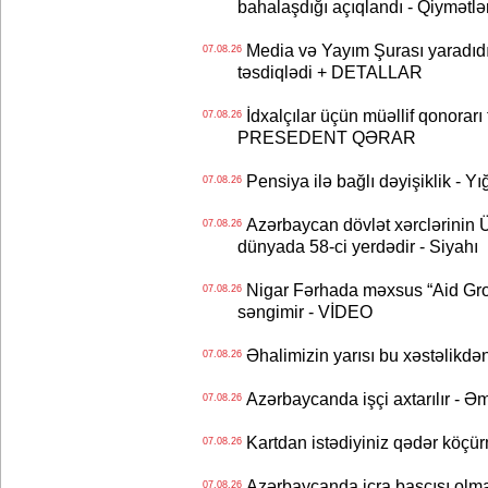
bahalaşdığı açıqlandı - Qiymətlə
Media və Yayım Şurası yaradıdı 
07.08.26
təsdiqlədi + DETALLAR
İdxalçılar üçün müəllif qonorarı
07.08.26
PRESEDENT QƏRAR
Pensiya ilə bağlı dəyişiklik - Yı
07.08.26
Azərbaycan dövlət xərclərinin
07.08.26
dünyada 58-ci yerdədir - Siyahı
Nigar Fərhada məxsus “Aid Grou
07.08.26
səngimir - VİDEO
Əhalimizin yarısı bu xəstəlikdən
07.08.26
Azərbaycanda işçi axtarılır - Ə
07.08.26
Kartdan istədiyiniz qədər köçür
07.08.26
Azərbaycanda icra başçısı olma
07.08.26