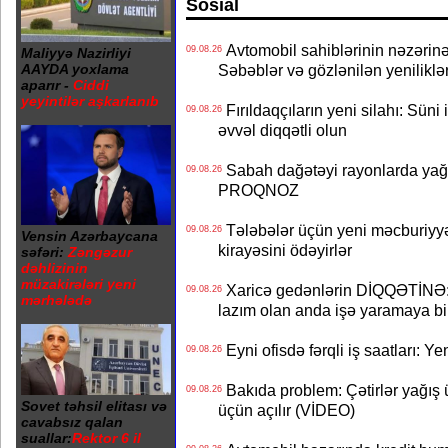
Sosial
Avtomobil sahiblərinin nəzərinə
09.08.26
Maliyyə Nazirliyi
AAYDA yoxlama
Səbəblər və gözlənilən yeniliklə
aparır -
Ciddi
yeyintilər aşkarlanıb
Fırıldaqçıların yeni silahı: Süni 
09.08.26
əvvəl diqqətli olun
Sabah dağətəyi rayonlarda yağı
09.08.26
PROQNOZ
Tələbələr üçün yeni məcburiyyə
09.08.26
Vensin Azərbaycana
kirayəsini ödəyirlər
səfəri:
Zəngəzur
dəhlizinin
müzakirələri yeni
Xaricə gedənlərin DİQQƏTİNƏ: 
09.08.26
mərhələdə
lazım olan anda işə yaramaya bi
Eyni ofisdə fərqli iş saatları: 
09.08.26
Bakıda problem: Çətirlər yağış 
09.08.26
Sovet təhsil elitası və
üçün açılır (VİDEO)
cavabsız qalan
suallar:
Rektor 6 il