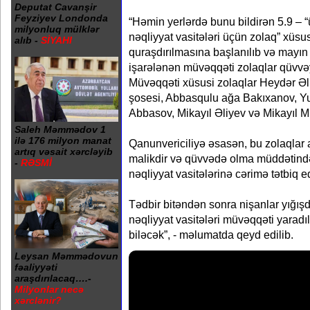
Deputat Cavanşir
Feyziyev Londonda
“Həmin yerlərdə bunu bildirən 5.9 – 
milyonluq mülklər
nəqliyyat vasitələri üçün zolaq” xüsus
alıb -
SİYAHI
quraşdırılmasına başlanılıb və mayın 
işarələnən müvəqqəti zolaqlar qüvvəy
Müvəqqəti xüsusi zolaqlar Heydər Əli
şosesi, Abbasqulu ağa Bakıxanov, Yu
Abbasov, Mikayıl Əliyev və Mikayıl Mü
Saleh Məmmədov 1
ilə 176 milyon manat
Qanunvericiliyə əsasən, bu zolaqlar 
artıq vəsait xərcləyib
malikdir və qüvvədə olma müddətində
-
RƏSMİ
nəqliyyat vasitələrinə cərimə tətbiq e
Tədbir bitəndən sonra nişanlar yığış
nəqliyyat vasitələri müvəqqəti yaradı
biləcək”, - məlumatda qeyd edilib.
Leysan Məmmədovun
fəaliyyəti
araşdırılacaq….-
Milyonlar necə
xərclənir?