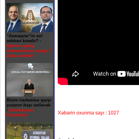
“Azəraqrar”ın əsl
rəhbəri kimdir? -
Nazirin sabiq
komandirinin maaşı 7
dəfə artırılıb?
Bizim iradəmizə qarşı
çıxanın başı əziləcək
-
Azərbaycan
Xəbərin oxunma sayı : 1027
Prezidenti