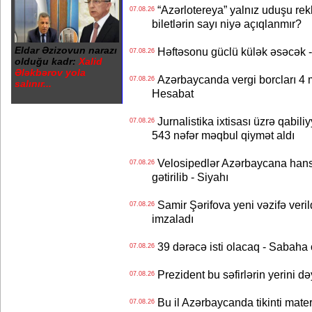
“Azərlotereya” yalnız uduşu rek
07.08.26
biletlərin sayı niyə açıqlanmır?
Eldar Əzizovun narazı
Həftəsonu güclü külək əsəcə
07.08.26
olduğu kadr:
Xalid
Ələkbərov yola
Azərbaycanda vergi borcları 4 m
07.08.26
salınır...
Hesabat
Jurnalistika ixtisası üzrə qabiliy
07.08.26
543 nəfər məqbul qiymət aldı
Velosipedlər Azərbaycana hans
07.08.26
gətirilib - Siyahı
Samir Şərifova yeni vəzifə veri
07.08.26
imzaladı
39 dərəcə isti olacaq - Sabaha
07.08.26
Prezident bu səfirlərin yerini d
07.08.26
Bu il Azərbaycanda tikinti mater
07.08.26