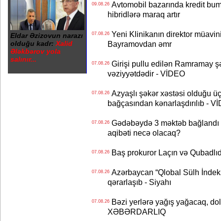
Avtomobil bazarında kredit bum
09.08.26
hibridlərə maraq artır
Yeni Klinikanın direktor müavini 
07.08.26
Eldar Əzizovun narazı
olduğu kadr:
Xalid
Bayramovdan əmr
Ələkbərov yola
salınır...
Girişi pullu edilən Ramramay şə
07.08.26
vəziyyətdədir - VİDEO
Azyaşlı şəkər xəstəsi olduğu ü
07.08.26
bağçasından kənarlaşdırılıb - V
Gədəbəydə 3 məktəb bağlandı - 
07.08.26
aqibəti necə olacaq?
Baş prokuror Laçın və Qubadl
07.08.26
Azərbaycan “Qlobal Sülh İndek
07.08.26
qərarlaşıb - Siyahı
Bəzi yerlərə yağış yağacaq, do
07.08.26
XƏBƏRDARLIQ