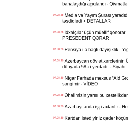
bahalaşdığı açıqlandı - Qiymətlə
Media və Yayım Şurası yaradıdı 
07.08.26
təsdiqlədi + DETALLAR
İdxalçılar üçün müəllif qonorarı
07.08.26
PRESEDENT QƏRAR
Pensiya ilə bağlı dəyişiklik - Yı
07.08.26
Azərbaycan dövlət xərclərinin
07.08.26
dünyada 58-ci yerdədir - Siyahı
Nigar Fərhada məxsus “Aid Grou
07.08.26
səngimir - VİDEO
Əhalimizin yarısı bu xəstəlikdən
07.08.26
Azərbaycanda işçi axtarılır - Ə
07.08.26
Kartdan istədiyiniz qədər köçür
07.08.26