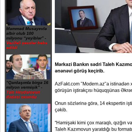
Məmməd Musayevlə
əlbir olub 100
milyonu “yeyiblər” -
Vəzifəli şəxslər həbs
edildi
Mərkəzi Bankın sədri Taleh Kazımo
ənənəvi görüş keçirib.
“Qardaşımla birgə 16
AzFakt.com "Modern.az"a istinadən xə
milyon vermişik” -
görüşün iştirakçısı hüquqşünas Əkrə
Tale Heydərovun
ifadəsi oxundu
Onun sözlərinə görə, 14 ekspertin işti
çəkib.
“Həmişəki kimi çox maraqlı, qızğın v
Taleh Kazımovun yaratdığı bu formatı