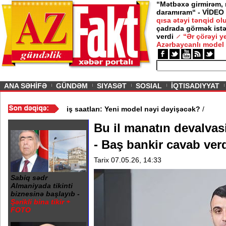
“Mətbəxə girmirəm,
daramıram“ - VİDEO
qısa ətəyi tənqid o
çadrada görmək istə
verdi
“Ər çörəyi 
Azərbaycanlı model
ious
ANA SƏHİFƏ
GÜNDƏM
SIYASƏT
SOSIAL
İQTISADIYYAT
 - Fidan
/
Eyni ofisdə fərqli iş saatları: Yeni model nəyi dəyişəcək?
Bu il manatın devalvas
- Baş bankir cavab ver
Tarix 07.05.26, 14:33
Sabiq sədr
Almaniyada tikinti
biznesinə başlayıb -
Şərikli bina tikir +
FOTO