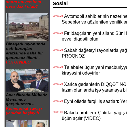
sonra universitetə
Sosial
necə daxil olub?
Avtomobil sahiblərinin nəzərinə
09.08.26
Səbəblər və gözlənilən yeniliklə
Fırıldaqçıların yeni silahı: Süni 
09.08.26
əvvəl diqqətli olun
Binəqədi rayonunda
neft buruqları
Sabah dağətəyi rayonlarda yağı
09.08.26
ərazisində daha bir
PROQNOZ
qanunsuz tikinti -
FOTO/VİDEO
Tələbələr üçün yeni məcburiyyə
09.08.26
kirayəsini ödəyirlər
Xaricə gedənlərin DİQQƏTİNƏ: 
09.08.26
lazım olan anda işə yaramaya bi
Anar Əlizadə-Mübariz
Mənsimov
Eyni ofisdə fərqli iş saatları: 
09.08.26
qarşıdurması -
Kompromat savaşı
Bakıda problem: Çətirlər yağış 
yenidən başlayıb
09.08.26
üçün açılır (VİDEO)