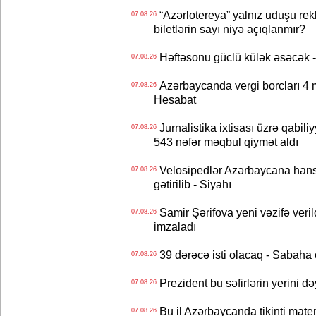
“Azərlotereya” yalnız uduşu rek
07.08.26
biletlərin sayı niyə açıqlanmır?
Həftəsonu güclü külək əsəcə
07.08.26
Azərbaycanda vergi borcları 4 m
07.08.26
Hesabat
Jurnalistika ixtisası üzrə qabiliy
07.08.26
543 nəfər məqbul qiymət aldı
Velosipedlər Azərbaycana hans
07.08.26
gətirilib - Siyahı
Samir Şərifova yeni vəzifə veri
07.08.26
imzaladı
39 dərəcə isti olacaq - Sabaha
07.08.26
Prezident bu səfirlərin yerini d
07.08.26
Bu il Azərbaycanda tikinti mater
07.08.26