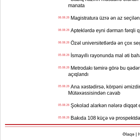
manata
Magistratura üzrə ən az seçilən 
06.08.26
Apteklərdə eyni dərman fərqli q
06.08.26
Özəl universitetlərdə ən çox seç
06.08.26
İsmayıllı rayonunda mal əti ba
05.08.26
Metrodakı təmirə görə bu qədər 
05.08.26
açıqlandı
Ana xəstədirsə, körpəni əmizdir
05.08.26
Mütəxəssisindən cavab
Şokolad alarkən nələrə diqqət 
05.08.26
Bakıda 108 küçə və prospektdə 
05.08.26
Əlaqə
|