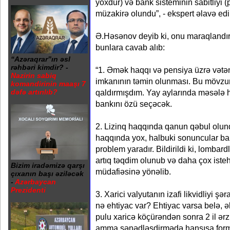
yoxdur) və bank sisteminin sabitliyi 
müzakirə olundu”, - ekspert əlavə edi
Ə.Həsənov deyib ki, onu maraqlandı
bunlara cavab alıb:
“Azəraqrar”ın əsl
rəhbəri kimdir? -
“1. Əmək haqqı və pensiya üzrə vətə
Nazirin sabiq
imkanının təmin olunması. Bu mövzun
komandirinin maaşı 7
qaldırmışdım. Yay aylarında məsələ h
dəfə artırılıb?
bankını özü seçəcək.
2. Lizinq haqqında qanun qəbul olu
haqqında yox, halbuki sonuncular ba
problem yaradır. Bildirildi ki, lombar
artıq təqdim olunub və daha çox isteh
Bizim iradəmizə qarşı
müdafiəsinə yönəlib.
çıxanın başı əziləcək
-
Azərbaycan
Prezidenti
3. Xarici valyutanın izafi likvidliyi şə
nə ehtiyac var? Ehtiyac varsa belə, ə
pulu xaricə köçürəndən sonra 2 il ərzi
amma sənədləşdirmədə hansısa forma