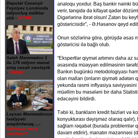
Deputat Cavanşir
analoqu yoxdur. Baş bankir nəinki b
Feyziyev Londonda
verir, tənqidə də kifayət qədər dözüm
milyonluq mülklər
Digərlərinə ibrət olsun! Zatən bu key
alıb -
SİYAHI
göstəricisidir”, - Ə.Həsənov qeyd edi
Onun sözlərinə görə, görüşdə əsas m
göstəricisi ilə bağlı olub.
Saleh Məmmədov 1
“Ekspertlər qiymət artımını daha az sa
ilə 176 milyon manat
əsasında müəyyən edilməsinin tərəfd
artıq vəsait xərcləyib
Bankın bugünkü metodologiyası həmçi
-
RƏSMİ
olan malları (onların qiyməti adətən q
yekunda rəsmi inflyasiya səviyyəsini 
müəllim bu məsələni bir daha Statist
edəcəyini bildirdi.
Təbii ki, bankların kredit faizləri və 
Leysan Məmmədovun
konyukturası dəyişməz olaraq qalır)
fəaliyyəti
araşdırılacaq….-
sağlam rəqabət (burada problemlər qa
Milyonlar necə
davam etdirir), manatın məzənnəsi (d
xərclənir?