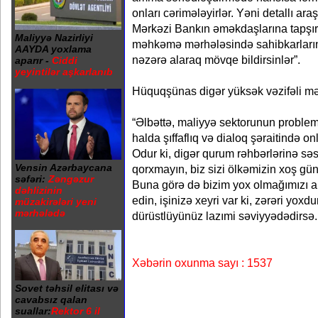
onları cərimələyirlər. Yəni detallı araşd
Mərkəzi Bankın əməkdaşlarına tapşır
Maliyyə Nazirliyi
məhkəmə mərhələsində sahibkarların m
AAYDA yoxlama
nəzərə alaraq mövqe bildirsinlər”.
aparır -
Ciddi
yeyintilər aşkarlanıb
Hüquqşünas digər yüksək vəzifəli mə
“Əlbəttə, maliyyə sektorunun problem
halda şıffaflıq və dialoq şəraitində o
Odur ki, digər qurum rəhbərlərinə sə
Vensin Azərbaycana
qorxmayın, biz sizi ölkəmizin xoş gün
səfəri:
Zəngəzur
Buna görə də bizim yox olmağımızı 
dəhlizinin
edin, işinizə xeyri var ki, zərəri yoxd
müzakirələri yeni
mərhələdə
dürüstlüyünüz lazımi səviyyədədirsə..
Xəbərin oxunma sayı : 1537
Sovet təhsil elitası və
cavabsız qalan
suallar:
Rektor 6 il