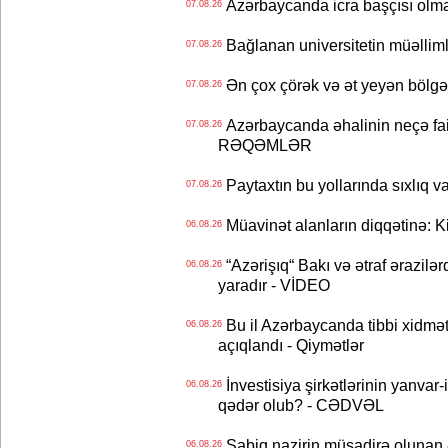
Azərbaycanda icra başçısı olma
07.08.26
Bağlanan universitetin müəllimlər
07.08.26
Ən çox çörək və ət yeyən bölgə
07.08.26
Azərbaycanda əhalinin neçə faizi 
07.08.26
RƏQƏMLƏR
Paytaxtın bu yollarında sıxlıq v
07.08.26
Müavinət alanların diqqətinə: Ki
06.08.26
“Azərişıq“ Bakı və ətraf ərazilə
06.08.26
yaradır - VİDEO
Bu il Azərbaycanda tibbi xidmət
06.08.26
açıqlandı - Qiymətlər
İnvestisiya şirkətlərinin yanvar-
06.08.26
qədər olub? - CƏDVƏL
Sabiq nazirin müsadirə olunan ə
06.08.26