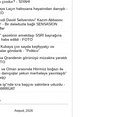
 çoxdur? - SİYAHI
Velosipedlər Azərbaycana hansı
yə Laçın həbsxana həyatından danışdı -
lkələrdən və neçəyə gətirilib -
Siyahı
EO
udi David Seliverstov" Kazım Abbasov
Pərvin Abıyeva son görünüşü diqqət
ı! - Bir dələduzla bağlı SENSASİON
llar
əkdi -
FOTOLAR
” qəzetinin əməkdaşı SSRİ bayrağına
Bakıda 70 min manatlıq naqil
 həbs edildi - FOTO
oğurlayan şəxs tutuldu -
VİDEO
Kubaya çox sayda kəşfiyyatçı və
tələr göndərib - “Politico“
amir Şərifova yeni vəzifə verildi -
na Qrandenin görünüşü müzakirə yaratdı
Prezident Sərəncam imzaladı
OTO
n və Oman arasında Hörmüz boğazı ilə
ovuzda qadın qətlə yetirildi -
Şübhəli
ı danışıqlar yekun mərhələyə yaxınlaşıb“
qardaşı oğludur
aqçı
a işi“ndə icra başçısı sakinlərə uduzdu -
9 dərəcə isti olacaq -
Sabaha olan
ƏRRÜAT
hava proqnozu
V
rezident bu səfirlərin yerini dəyişdi -
Sərəncam
Avqust, 2026