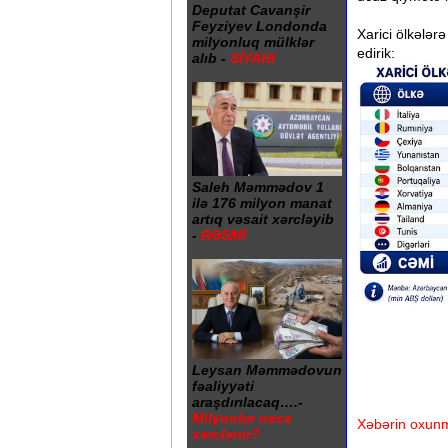
Deputat Cavanşir
Feyziyev Londonda
Xarici ölkələrə
milyonluq mülklər
edirik:
alıb -
SİYAHI
Saleh Məmmədov 1
ilə 176 milyon manat
artıq vəsait xərcləyib
-
RƏSMİ
Leysan Məmmədovun
fəaliyyəti
araşdırılacaq….-
Milyonlar necə
Xəbərin oxunm
xərclənir?