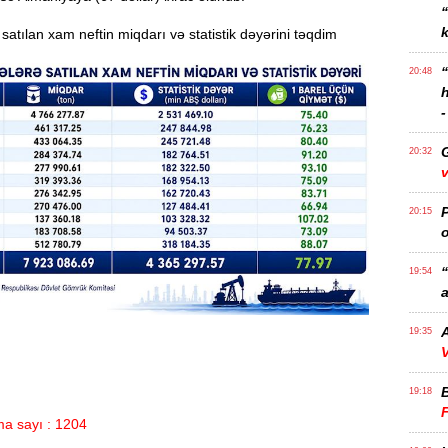
k
 satılan xam neftin miqdarı və statistik dəyərini təqdim
20:48
-
20:32
v
P
20:15
o
“
19:54
a
A
19:35
V
19:18
a sayı : 1204