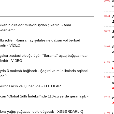
K
19:00
t
18:44
1
ikanın direktor müavini işdən çıxarıldı - Anar
vdan əmr
18:25
ullu edilən Ramramay şəlaləsinə qalxan yol bərbad
dədir - VİDEO
B
18:08
şəkər xəstəsi olduğu üçün “Barama“ uşaq bağçasından
ırılıb - VİDEO
17:50
ə 3 məktəb bağlandı - Şagird və müəllimlərin aqibəti
caq?
17:34
e
uror Laçın və Qubadlıda - FOTOLAR
an “Qlobal Sülh İndeksi”ndə 110-cu yerdə qərarlaşıb -
17:20
lərə yağış yağacaq, dolu düşəcək - XƏBƏRDARLIQ
D
17:05