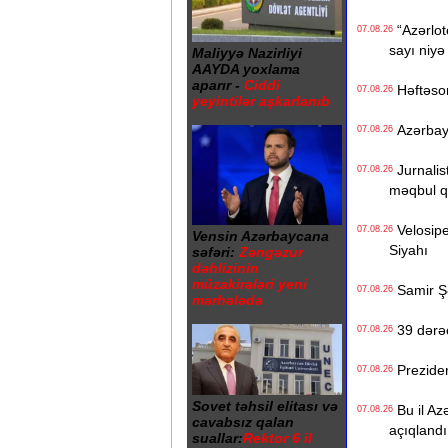
“Azərlote
07.08.26
sayı niyə
Maliyyə Nazirliyi
AAYDA yoxlama
aparır -
Ciddi
Həftəso
07.08.26
yeyintilər aşkarlanıb
Azərbayc
07.08.26
Jurnalist
07.08.26
məqbul q
Velosiped
07.08.26
Vensin Azərbaycana
Siyahı
səfəri:
Zəngəzur
dəhlizinin
müzakirələri yeni
Samir Şər
07.08.26
mərhələdə
39 dərəc
07.08.26
Prezident
07.08.26
Sovet təhsil elitası və
Bu il Azə
07.08.26
cavabsız qalan
açıqlandı
suallar:
Rektor 6 il