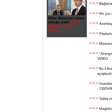
Bağlanan 
07.08.26
Ən çox ç
07.08.26
Eldar Əzizovun narazı
olduğu kadr:
Xalid
Azərbayc
07.08.26
Ələkbərov yola
salınır...
Paytaxtın
07.08.26
Müavinət 
06.08.26
“Azərişıq
06.08.26
VİDEO
Bu il Azə
06.08.26
açıqlandı
İnvestisi
06.08.26
- CƏDV
Sabiq na
06.08.26
Magistrat
06.08.26