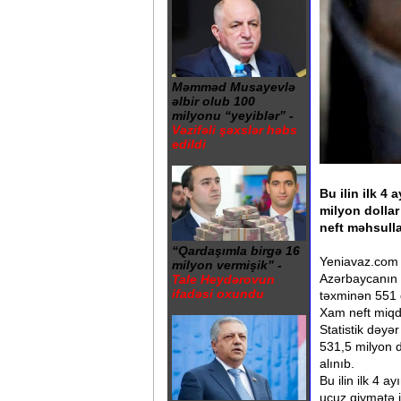
Məmməd Musayevlə
əlbir olub 100
milyonu “yeyiblər” -
Vəzifəli şəxslər həbs
edildi
Bu ilin ilk 4 
milyon dollar
neft məhsulla
“Qardaşımla birgə 16
Yeniavaz.com a
milyon vermişik” -
Azərbaycanın x
Tale Heydərovun
ifadəsi oxundu
təxminən 551 d
Xam neft miqda
Statistik dəyə
531,5 milyon d
alınıb.
Bu ilin ilk 4 
ucuz qiymətə i