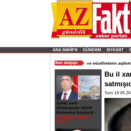
26
şın sürmürəm, saçımı
Previous
ANA SƏHİFƏ
GÜNDƏM
SIYASƏT
 - Ərdoğan
/
Gədəbəydə 3 məktəb bağlandı - Şagird və müəllimləri
Bu il xa
satmışı
Tarix 18.05.26
Sabiq sədr
Almaniyada tikinti
biznesinə başlayıb -
Şərikli bina tikir +
FOTO