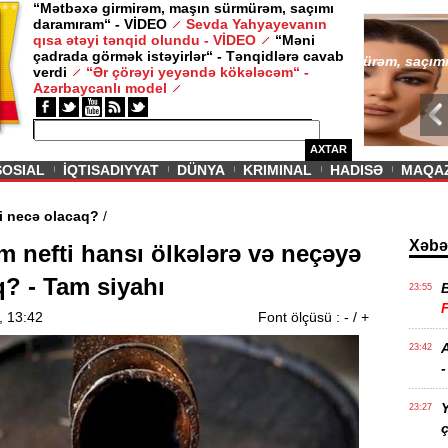
“Mətbəxə girmirəm, maşın sürmürəm, saçımı
daramıram“ - VİDEO
Sevda Yahyayevanın
/ MAQAZIN /
qısa ətəyi tənqid olundu - VİDEO
“Məni
çadrada görmək istəyirlər“ - Tənqidlərə cavab
Sevda Yahy
verdi
“Ər çörəyi yeyəndə kökələcəm“ -
VİDEO
Azərbaycanlı model
AXTAR
SOSIAL
İQTISADIYYAT
DÜNYA
KRIMINAL
HADISƏ
MAQA
n aqibəti necə olacaq?
/
Xəbə
m nefti hansı ölkələrə və neçəyə
q? - Tam siyahı
23:55
, 13:42
Font ölçüsü :
-
/
+
A
23:42
-
Y
23:27
ç