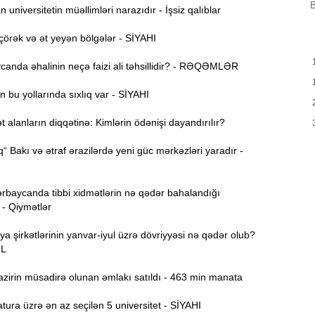
B
B
universitetin müəllimləri narazıdır - İşsiz qalıblar
m
a
örək və ət yeyən bölgələr - SİYAHI
M
13:08
anda əhalinin neçə faizi ali təhsillidir? - RƏQƏMLƏR
P
 bu yollarında sıxlıq var - SİYAHI
İ
12:54
alanların diqqətinə: Kimlərin ödənişi dayandırılır?
“ Bakı və ətraf ərazilərdə yeni güc mərkəzləri yaradır -
P
12:38
p
rbaycanda tibbi xidmətlərin nə qədər bahalandığı
12:21
 - Qiymətlər
p
S
ya şirkətlərinin yanvar-iyul üzrə dövriyyəsi nə qədər olub?
ƏL
12:06
-
zirin müsadirə olunan əmlakı satıldı - 463 min manata
11:52
ura üzrə ən az seçilən 5 universitet - SİYAHI
b