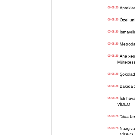
Apteklərd
06.08.26
Özəl univ
06.08.26
İsmayıll
05.08.26
Metrodak
05.08.26
Ana xəstə
05.08.26
Mütəxəss
Şokolad 
05.08.26
Bakıda 1
05.08.26
İsti hava
05.08.26
VİDEO
“Sea Bree
05.08.26
Naxçıvan 
05.08.26
- VİDEO