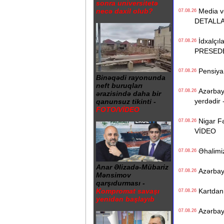
sonra universitetə
necə daxil olub?
Media və 
07.08.26
DETALL
İdxalçıla
07.08.26
PRESED
Pensiya i
07.08.26
Binəqədi rayonunda
neft buruqları
Azərbayc
07.08.26
ərazisində daha bir
yerdədir 
qanunsuz tikinti -
FOTO/VİDEO
Nigar Fə
07.08.26
VİDEO
Əhalimizi
07.08.26
Anar Əlizadə-Mübariz
Azərbayc
07.08.26
Mənsimov
qarşıdurması -
Kartdan i
Kompromat savaşı
07.08.26
yenidən başlayıb
Azərbayc
07.08.26