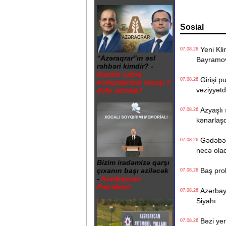
Sosial
Yeni Klin
07.08.26
“Azəraqrar”ın əsl
Bayramo
rəhbəri kimdir? -
Nazirin sabiq
Girişi p
07.08.26
komandirinin maaşı 7
vəziyyət
dəfə artırılıb?
Azyaşlı 
07.08.26
kənarlaşd
Gədəbəyd
07.08.26
necə ola
Bizim iradəmizə qarşı
Baş prok
çıxanın başı əziləcək
07.08.26
-
Azərbaycan
Prezidenti
Azərbayc
07.08.26
Siyahı
Bəzi yer
07.08.26