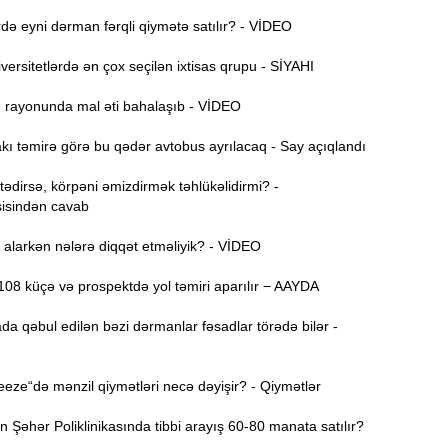
ə eyni dərman fərqli qiymətə satılır? - VİDEO
Ə
11:36
ə
ersitetlərdə ən çox seçilən ixtisas qrupu - SİYAHI
A
11:19
ı rayonunda mal əti bahalaşıb - VİDEO
ı təmirə görə bu qədər avtobus ayrılacaq - Say açıqlandı
11:04
b
dirsə, körpəni əmizdirmək təhlükəlidirmi? -
isindən cavab
10:50
h
alarkən nələrə diqqət etməliyik? - VİDEO
08 küçə və prospektdə yol təmiri aparılır − AAYDA
10:34
r
da qəbul edilən bəzi dərmanlar fəsadlar törədə bilər -
B
10:17
n
ze“də mənzil qiymətləri necə dəyişir? - Qiymətlər
P
10:02
Şəhər Poliklinikasında tibbi arayış 60-80 manata satılır?