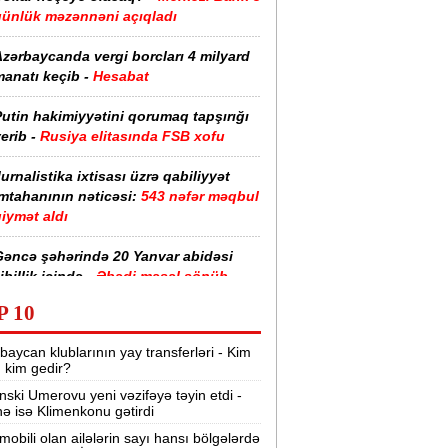
günlük məzənnəni açıqladı
zərbaycanda vergi borcları 4 milyard
anatı keçib -
Hesabat
utin hakimiyyətini qorumaq tapşırığı
erib -
Rusiya elitasında FSB xofu
urnalistika ixtisası üzrə qabiliyyət
imtahanının nəticəsi:
543 nəfər məqbul
iymət aldı
Gəncə şəhərində 20 Yanvar abidəsi
ibillik içində -
Əbədi məşəl sönüb
(VİDEO)
P 10
akistan, Səudiyyə Ərəbistanı və
baycan klublarının yay transferləri - Kim
ürkiyə saziş imzalayıb -
Birgə müdafiə
r, kim gedir?
haqqında
nski Umerovu yeni vəzifəyə təyin etdi -
nə isə Klimenkonu gətirdi
“Tarqovı”dakı yanğın məhdudlaşdırıldı
-
VİDEOLAR
mobili olan ailələrin sayı hansı bölgələrdə