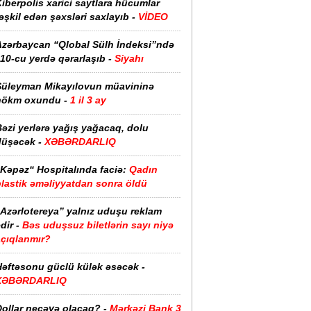
iberpolis xarici saytlara hücumlar
əşkil edən şəxsləri saxlayıb -
VİDEO
Azərbaycan “Qlobal Sülh İndeksi”ndə
10-cu yerdə qərarlaşıb -
Siyahı
Süleyman Mikayılovun müavininə
hökm oxundu -
1 il 3 ay
əzi yerlərə yağış yağacaq, dolu
düşəcək -
XƏBƏRDARLIQ
“Kəpəz“ Hospitalında faciə:
Qadın
plastik əməliyyatdan sonra öldü
“Azərlotereya” yalnız uduşu reklam
dir -
Bəs uduşsuz biletlərin sayı niyə
açıqlanmır?
Həftəsonu güclü külək əsəcək -
XƏBƏRDARLIQ
ollar neçəyə olacaq? -
Mərkəzi Bank 3