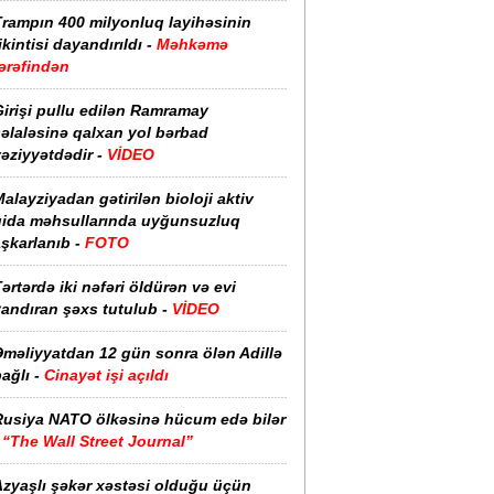
Trampın 400 milyonluq layihəsinin
ikintisi dayandırıldı -
Məhkəmə
ərəfindən
irişi pullu edilən Ramramay
əlaləsinə qalxan yol bərbad
əziyyətdədir -
VİDEO
alayziyadan gətirilən bioloji aktiv
qida məhsullarında uyğunsuzluq
şkarlanıb -
FOTO
ərtərdə iki nəfəri öldürən və evi
yandıran şəxs tutulub -
VİDEO
Əməliyyatdan 12 gün sonra ölən Adillə
ağlı -
Cinayət işi açıldı
Rusiya NATO ölkəsinə hücum edə bilər
-
“The Wall Street Journal”
Azyaşlı şəkər xəstəsi olduğu üçün