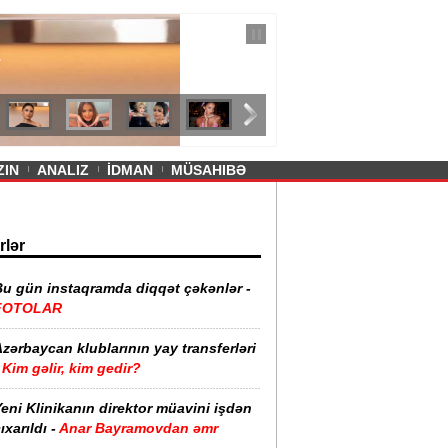
— 11 İyul 2026
ayevanın qısa ətəyi tənqid olundu -
ZIN
ANALIZ
İDMAN
MÜSAHIBƏ
rlər
Bu gün instaqramda diqqət çəkənlər -
FOTOLAR
zərbaycan klublarının yay transferləri
Kim gəlir, kim gedir?
eni Klinikanın direktor müavini işdən
ıxarıldı -
Anar Bayramovdan əmr