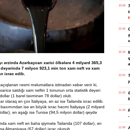
23:09
t
t
G
22:45
ş
v
M
22:24
ayı ərzində Azərbaycan xarici ölkələrə 4 milyard 365,3
a
 dəyərində 7 milyon 923,1 min ton xam neft və xam
rı ixrac edib.
T
22:02
çıqlanan rəsmi məlumatlara istinadən xəbər verir ki,
aricə satdığı xam neftin 1 tonunun orta statistik dəyəri
21:43
ollar (1 barel təxminən 78 dollar) olub.
b
r olaraq ən çox İtaliyaya, ən az isə Tailanda ixrac edilib.
r baxımından isə ən böyük ixrac həcmi İtaliyaya (2 milyard
21:26
ollar), ən aşağı isə Tunisə (94,5 milyon dollar) qeydə
ayında xam neft ən baha qiymətə Tailanda (107 dollar), ən
21:06
sə Almaniyaya (67 dollar) ixrac olunub.