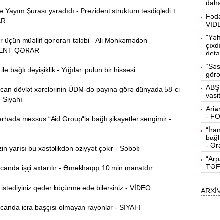
daha
Yayım Şurası yaradıdı - Prezident strukturu təsdiqlədi +
15:13
Fəda
AR
ö
VİD
"Yəh
r üçün müəllif qonorarı tələbi - Ali Məhkəmədən
14:59
çıxd
ENT QƏRAR
deta
ç
“Səs
lə bağlı dəyişiklik - Yığılan pulun bir hissəsi
14:43
görə
ABŞ 
an dövlət xərclərinin ÜDM-də payına görə dünyada 58-ci
vasi
- Siyahı
S
14:26
Aria
- F
rhada məxsus “Aid Group“la bağlı şikayətlər səngimir -
“İra
T
14:11
bağl
- Ər
n yarısı bu xəstəlikdən əziyyət çəkir - Səbəb
“Arp
3
13:56
TƏF
anda işçi axtarılır - Əməkhaqqı 10 min manatdır
stədiyiniz qədər köçürmə edə bilərsiniz - VİDEO
ARXİ
P
13:40
anda icra başçısı olmayan rayonlar - SİYAHI
13:23