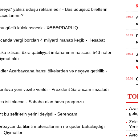
reya” yalnız uduşu reklam edir - Bəs uduşsuz biletlərin
 açıqlanmır?
A
16:47
m
nu güclü külək əsəcək - XƏBƏRDARLIQ
P
16:29
anda vergi borcları 4 milyard manatı keçib - Hesabat
v
ika ixtisası üzrə qabiliyyət imtahanının nəticəsi: 543 nəfər
J
16:14
iymət aldı
q
lər Azərbaycana hansı ölkələrdən və neçəyə gətirilib -
16:01
z
ifova yeni vəzifə verildi - Prezident Sərəncam imzaladı
TO
ə isti olacaq - Sabaha olan hava proqnozu
P
15:45
Azər
T
gəli
 bu səfirlərin yerini dəyişdi - Sərəncam
Zele
rbaycanda tikinti materiallarının nə qədər bahalaşdığı
Yeri
15:28
 - Qiymətlər
Avto