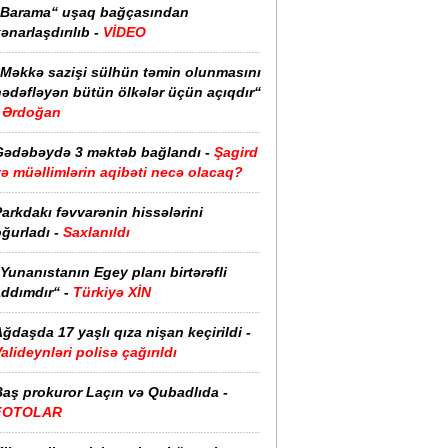
“Barama“ uşaq bağçasından
ənarlaşdırılıb -
VİDEO
“Məkkə sazişi sülhün təmin olunmasını
hədəfləyən bütün ölkələr üçün açıqdır“
Ərdoğan
Gədəbəydə 3 məktəb bağlandı -
Şagird
ə müəllimlərin aqibəti necə olacaq?
arkdakı fəvvarənin hissələrini
ğurladı -
Saxlanıldı
Yunanıstanın Egey planı birtərəfli
ddımdır“ -
Türkiyə XİN
ğdaşda 17 yaşlı qıza nişan keçirildi -
alideynləri polisə çağırıldı
Baş prokuror Laçın və Qubadlıda -
FOTOLAR