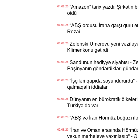
“Amazon“ tarix yazdı: Şirkətin ba
04.08.26
ötdü
“ABŞ ordusu İrana qarşı quru əmə
04.08.26
Rezai
Zelenski Umerovu yeni vəzifəyə t
03.08.26
Klimenkonu gətirdi
Sandunun hədiyyə siyahısı - Ze
03.08.26
Paşinyanın göndərdikləri gündə
“İşçiləri qapıda soyundururdu“ - 
03.08.26
qalmaqallı iddialar
Dünyanın ən bürokratik ölkələri
03.08.26
Türkiyə də var
“ABŞ və İran Hörmüz boğazı ilə b
03.08.26
“İran və Oman arasında Hörmüz b
02.08.26
yekun mərhələyə yaxınlaşıb“ - Ə