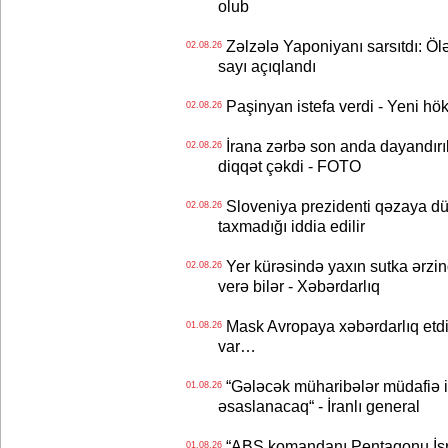
olub
Zəlzələ Yaponiyanı sarsıtdı: Öl
02.08.26
sayı açıqlandı
Paşinyan istefa verdi - Yeni hök
02.08.26
İrana zərbə son anda dayandırıl
02.08.26
diqqət çəkdi - FOTO
Sloveniya prezidenti qəzaya dü
02.08.26
taxmadığı iddia edilir
Yer kürəsində yaxın sutka ərzin
02.08.26
verə bilər - Xəbərdarlıq
Mask Avropaya xəbərdarlıq etdi
01.08.26
var…
“Gələcək müharibələr müdafiə iq
01.08.26
əsaslanacaq“ - İranlı general
“ABŞ komandanı Pentaqonu İsrai
01.08.26