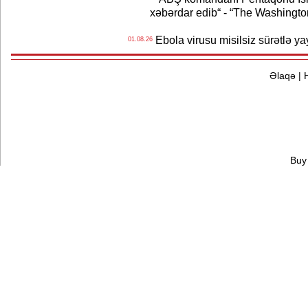
xəbərdar edib“ - “The Washingto
Ebola virusu misilsiz sürətlə yay
01.08.26
Əlaqə
|
Buy 