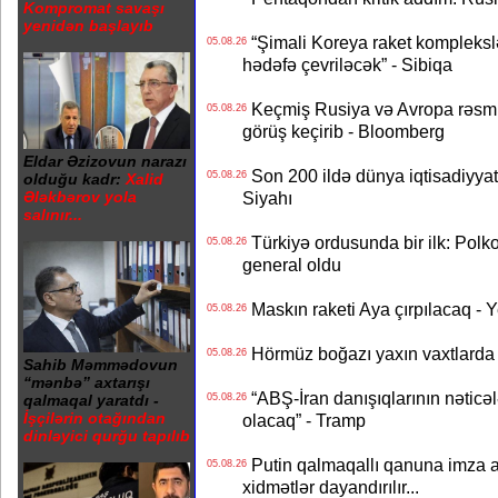
Kompromat savaşı
yenidən başlayıb
“Şimali Koreya raket kompleksl
05.08.26
hədəfə çevriləcək” - Sibiqa
Keçmiş Rusiya və Avropa rəsmilə
05.08.26
görüş keçirib - Bloomberg
Eldar Əzizovun narazı
Son 200 ildə dünya iqtisadiyyatın
05.08.26
olduğu kadr:
Xalid
Siyahı
Ələkbərov yola
salınır...
Türkiyə ordusunda bir ilk: Polk
05.08.26
general oldu
Maskın raketi Aya çırpılacaq - 
05.08.26
Hörmüz boğazı yaxın vaxtlarda 
05.08.26
Sahib Məmmədovun
“mənbə” axtarışı
“ABŞ-İran danışıqlarının nəticə
05.08.26
qalmaqal yaratdı -
İşçilərin otağından
olacaq” - Tramp
dinləyici qurğu tapılıb
Putin qalmaqallı qanuna imza at
05.08.26
xidmətlər dayandırılır...