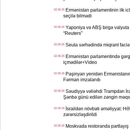
Ermənistan parlamentinin ilk icl
02.08.26
seçilə bilmədi
Yaponiya və ABŞ birgə valyuta 
02.08.26
“Reuters”
Seuta sərhədində miqrant faciəsi
02.08.26
Ermənistan parlamentində gərgi
02.08.26
içmədilər+Video
Paşinyan yenidən Ermənistanın B
02.08.26
Fərman imzalanıb
Səudiyyə vəliəhdi Trampdan İran
02.08.26
Şənbə günü edilən zəngin məqs
İsraildən növbəti əməliyyat: HƏ
02.08.26
zərərsizləşdirildi
Moskvada restoranda partlayış
02.08.26