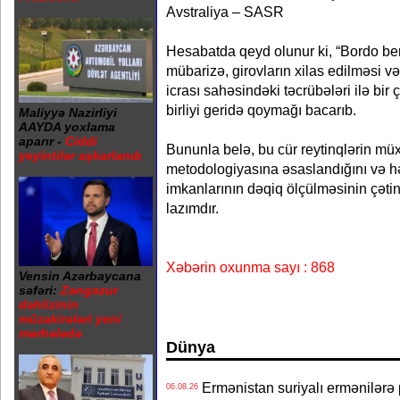
Avstraliya – SASR
Hesabatda qeyd olunur ki, “Bordo bere
mübarizə, girovların xilas edilməsi v
icrası sahəsindəki təcrübələri ilə bir 
birliyi geridə qoymağı bacarıb.
Maliyyə Nazirliyi
AAYDA yoxlama
aparır -
Ciddi
Bununla belə, bu cür reytinqlərin müxt
yeyintilər aşkarlanıb
metodologiyasına əsaslandığını və hə
imkanlarının dəqiq ölçülməsinin çət
lazımdır.
Xəbərin oxunma sayı : 868
Vensin Azərbaycana
səfəri:
Zəngəzur
dəhlizinin
müzakirələri yeni
mərhələdə
Dünya
Ermənistan suriyalı ermənilərə p
06.08.26