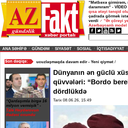
“Mətbəxə girmirəm,
daramıram“ - VİDEO
qısa ətəyi tənqid o
çadrada görmək istə
verdi
“Ər çörəyi 
Azərbaycanlı model
ious
ANA SƏHİFƏ
GÜNDƏM
SIYASƏT
SOSIAL
İQTISADIYYAT
 - Video
/
Azərbaycan nefti ucuzlaşmaqda davam edir - Yeni qiymət
Dünyanın ən güclü xüsu
qüvvələri: “Bordo bereli
dördlükdə
Tarix 08.06.26, 15:49
“Qardaşımla birgə 16
milyon vermişik” -
Tale Heydərovun
ifadəsi oxundu