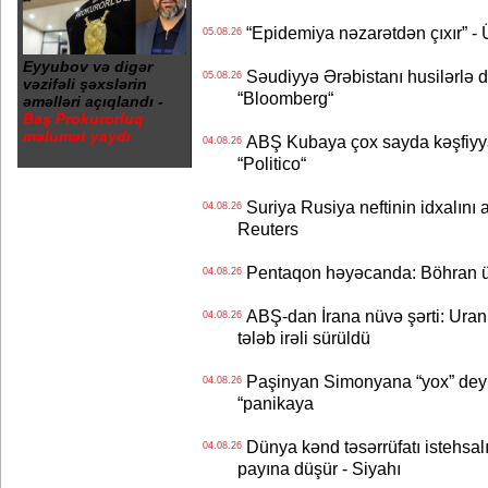
“Epidemiya nəzarətdən çıxır” -
05.08.26
Eyyubov və digər
Səudiyyə Ərəbistanı husilərlə da
05.08.26
vəzifəli şəxslərin
“Bloomberg“
əməlləri açıqlandı -
Baş Prokurorluq
məlumat yaydı
ABŞ Kubaya çox sayda kəşfiyyatç
04.08.26
“Politico“
Suriya Rusiya neftinin idxalını 
04.08.26
Reuters
Pentaqon həyəcanda: Böhran ü
04.08.26
ABŞ-dan İrana nüvə şərti: Uran eh
04.08.26
tələb irəli sürüldü
Paşinyan Simonyana “yox” deyib
04.08.26
“panikaya
Dünya kənd təsərrüfatı istehsalı
04.08.26
payına düşür - Siyahı