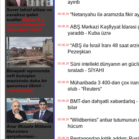
ayırıb
Sovet təhsil elitası və
“Netanyahu ilə aramızda fikir ayr
cavabsız qalan
06.08.26
suallar:
Rektor 6 il
sonra universitetə
ABŞ Mərkəzi Kəşfiyyat İdarəsi g
06.08.26
necə daxil olub?
yaradıb - Kuba üzrə
“ABŞ ilə İsrail İranı 48 saat ərzi
05.08.26
Pezeşkian
Süni intellekt dünyanın ən güclü
05.08.26
sıraladı - SİYAHI
Binəqədi rayonunda
neft buruqları
ərazisində daha bir
Müharibədə 3 400-dən çox iranl
05.08.26
qanunsuz tikinti -
olub - “Reuters“
FOTO/VİDEO
BMT-dən dəhşətli xəbərdarlıq - 
05.08.26
bilər
“Wildberries” anbar tutumunun üçd
05.08.26
hücum
Anar Əlizadə-Mübariz
Mənsimov
qarşıdurması -
Pentaqondan kritik addım: Rusiy
05.08.26