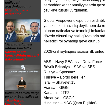
fəaliyyəti
sərhəddənkənar əməliyyatlarda qaza
araşdırılacaq….-
çevikliyi xüsusi vurğulanıb.
Milyonlar necə
xərclənir?
Global Firepower ekspertləri bildiribl
yalnız nəzəri hazırlıq deyil, həm də r
olunan nəticələr və texnoloji imkanla
dövrdə xüsusi təyinatlı qüvvələrin ord
həlledici rol oynadığı qeyd olunub.
“Azəraqrar”ın əsl
rəhbəri kimdir? -
2026-cı il reytinqinə əsasən ilk onluq
Nazirin sabiq
komandirinin maaşı 7
dəfə artırılıb?
ABŞ – Navy SEALs və Delta Force
Böyük Britaniya – SAS və SBS
Rusiya – Spetsnaz
Türkiyə – Bordo berelilər
İsrail – Shayetet 13
Fransa – GIGN
Kanada – JTF2
Bizim iradəmizə qarşı
çıxanın başı əziləcək
Almaniya – GSG 9
-
Azərbaycan
Hindistan – NSG (Qara Pişiklər)
Prezidenti