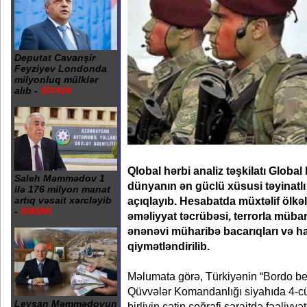
Deputat Cavanşir
Feyziyev Londonda
milyonluq mülklər
alıb -
SİYAHI
Qlobal hərbi analiz təşkilatı Global
Saleh Məmmədov 1
dünyanın ən güclü xüsusi təyinatlı 
ilə 176 milyon manat
açıqlayıb. Hesabatda müxtəlif ölkələr
artıq vəsait xərcləyib
-
RƏSMİ
əməliyyat təcrübəsi, terrorla mübari
ənənəvi müharibə bacarıqları və ha
qiymətləndirilib.
Məlumata görə, Türkiyənin “Bordo ber
Qüvvələr Komandanlığı siyahıda 4-cü
Leysan Məmmədovun
birliyin çətin coğrafi şəraitdə fəaliyy