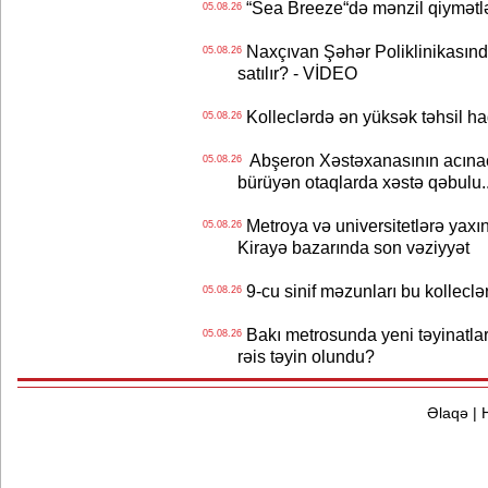
“Sea Breeze“də mənzil qiymətlər
05.08.26
Naxçıvan Şəhər Poliklinikasında
05.08.26
satılır? - VİDEO
Kolleclərdə ən yüksək təhsil haq
05.08.26
Abşeron Xəstəxanasının acınaca
05.08.26
bürüyən otaqlarda xəstə qəbulu..
Metroya və universitetlərə yaxın
05.08.26
Kirayə bazarında son vəziyyət
9-cu sinif məzunları bu kolleclə
05.08.26
Bakı metrosunda yeni təyinatlar
05.08.26
rəis təyin olundu?
Əlaqə
|