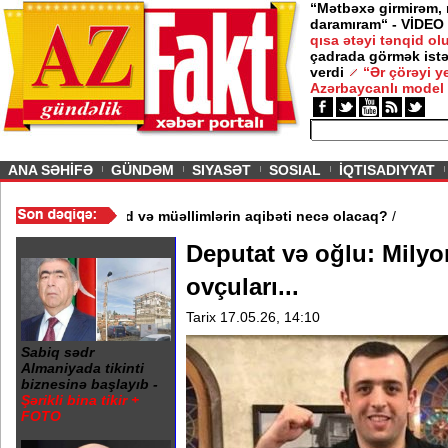
“Mətbəxə girmirəm,
daramıram“ - VİDEO
qısa ətəyi tənqid o
çadrada görmək istə
verdi
“Ər çörəyi 
Azərbaycanlı model
ious
ANA SƏHİFƏ
GÜNDƏM
SIYASƏT
SOSIAL
İQTISADIYYAT
məktəb bağlandı - Şagird və müəllimlərin aqibəti necə olacaq?
/
Deputat və oğlu: Milyo
ovçuları...
Tarix 17.05.26, 14:10
Sabiq sədr
Almaniyada tikinti
biznesinə başlayıb -
Şərikli bina tikir +
FOTO