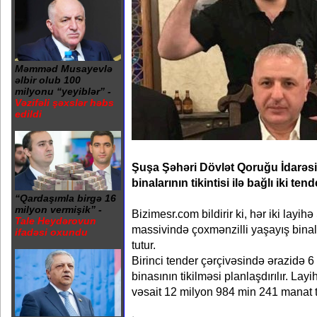
Məmməd Musayevlə
əlbir olub 100
milyonu “yeyiblər” -
Vəzifəli şəxslər həbs
edildi
Şuşa Şəhəri Dövlət Qoruğu İdarəs
binalarının tikintisi ilə bağlı iki ten
“Qardaşımla birgə 16
milyon vermişik” -
Bizimesr.com bildirir ki, hər iki layi
Tale Heydərovun
massivində çoxmənzilli yaşayış binal
ifadəsi oxundu
tutur.
Birinci tender çərçivəsində ərazidə 6
binasının tikilməsi planlaşdırılır. Lay
vəsait 12 milyon 984 min 241 manat tə