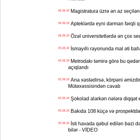
Magistratura üzrə ən az seçilən 
06.08.26
Apteklərdə eyni dərman fərqli q
06.08.26
Özəl universitetlərdə ən çox seç
06.08.26
İsmayıllı rayonunda mal əti ba
05.08.26
Metrodakı təmirə görə bu qədər 
05.08.26
açıqlandı
Ana xəstədirsə, körpəni əmizdir
05.08.26
Mütəxəssisindən cavab
Şokolad alarkən nələrə diqqət 
05.08.26
Bakıda 108 küçə və prospektdə 
05.08.26
İsti havada qəbul edilən bəzi d
05.08.26
bilər - VİDEO