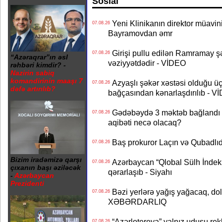
Sosial
Yeni Klinikanın direktor müavini 
07.08.26
Bayramovdan əmr
Girişi pullu edilən Ramramay şə
07.08.26
“Azəraqrar”ın əsl
vəziyyətdədir - VİDEO
rəhbəri kimdir? -
Nazirin sabiq
komandirinin maaşı 7
Azyaşlı şəkər xəstəsi olduğu ü
07.08.26
dəfə artırılıb?
bağçasından kənarlaşdırılıb - V
Gədəbəydə 3 məktəb bağlandı - 
07.08.26
aqibəti necə olacaq?
Baş prokuror Laçın və Qubadl
07.08.26
Bizim iradəmizə qarşı
Azərbaycan “Qlobal Sülh İndek
07.08.26
çıxanın başı əziləcək
qərarlaşıb - Siyahı
-
Azərbaycan
Prezidenti
Bəzi yerlərə yağış yağacaq, do
07.08.26
XƏBƏRDARLIQ
“Azərlotereya” yalnız uduşu rek
07.08.26