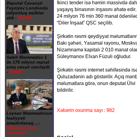
İkinci tender isə həmin massivdə dah
Deputat Cavanşir
Feyziyev Londonda
yaşayış binasının inşasını əhatə edir.
milyonluq mülklər
24 milyon 76 min 360 manat ödəniləcə
alıb -
SİYAHI
“Diler İnşaat” QSC seçilib.
Şirkətin rəsmi qeydiyyat məlumatlar
Bakı şəhəri, Yasamal rayonu, Moskva 
Nizamnamə kapitalı 2 010 manat olan 
Süleymanov Elxan Füzuli oğludur.
Saleh Məmmədov 1
ilə 176 milyon manat
artıq vəsait xərcləyib
Şirkətin rəsmi internet səhifəsində i
-
RƏSMİ
Quluzadənin adı göstərilir. Açıq mən
məlumatlara görə, onun deputat Ülvi
bildirilir.
Xəbərin oxunma sayı : 982
Leysan Məmmədovun
fəaliyyəti
araşdırılacaq….-
Milyonlar necə
xərclənir?