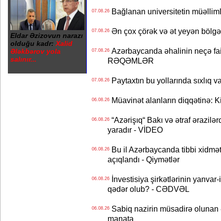
Bağlanan universitetin müəllimlər
07.08.26
Ən çox çörək və ət yeyən bölgə
07.08.26
Eldar Əzizovun narazı
olduğu kadr:
Xalid
Azərbaycanda əhalinin neçə faizi 
Ələkbərov yola
07.08.26
salınır...
RƏQƏMLƏR
Paytaxtın bu yollarında sıxlıq v
07.08.26
Müavinət alanların diqqətinə: Ki
06.08.26
“Azərişıq“ Bakı və ətraf ərazilə
06.08.26
yaradır - VİDEO
Bu il Azərbaycanda tibbi xidmət
06.08.26
açıqlandı - Qiymətlər
İnvestisiya şirkətlərinin yanvar-
06.08.26
qədər olub? - CƏDVƏL
Sabiq nazirin müsadirə olunan ə
06.08.26
manata