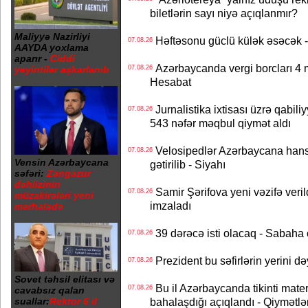
biletlərin sayı niyə açıqlanmır?
Maliyyə Nazirliyi
Həftəsonu güclü külək əsəcə
07.08.26
AAYDA yoxlama
aparır -
Ciddi
Azərbaycanda vergi borcları 4 m
yeyintilər aşkarlanıb
07.08.26
Hesabat
Jurnalistika ixtisası üzrə qabiliy
07.08.26
543 nəfər məqbul qiymət aldı
Velosipedlər Azərbaycana hans
07.08.26
Vensin Azərbaycana
gətirilib - Siyahı
səfəri:
Zəngəzur
dəhlizinin
Samir Şərifova yeni vəzifə veri
07.08.26
müzakirələri yeni
imzaladı
mərhələdə
39 dərəcə isti olacaq - Sabaha
07.08.26
Prezident bu səfirlərin yerini d
07.08.26
Sovet təhsil elitası və
Bu il Azərbaycanda tikinti mater
07.08.26
cavabsız qalan
suallar:
Rektor 6 il
bahalaşdığı açıqlandı - Qiymətlə