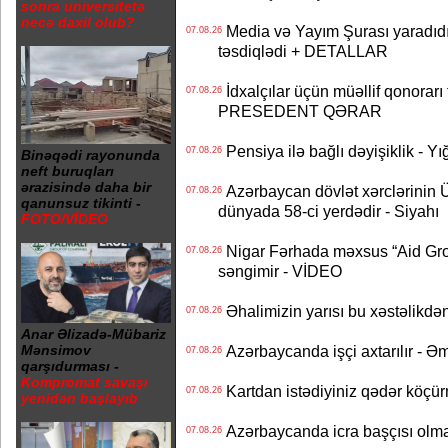
sonra universitetə
necə daxil olub?
Media və Yayım Şurası yaradıdı 
07.08.26
təsdiqlədi + DETALLAR
İdxalçılar üçün müəllif qonorarı
07.08.26
PRESEDENT QƏRAR
Pensiya ilə bağlı dəyişiklik - Yı
07.08.26
Binəqədi rayonunda
neft buruqları
ərazisində daha bir
Azərbaycan dövlət xərclərinin
07.08.26
qanunsuz tikinti -
dünyada 58-ci yerdədir - Siyahı
FOTO/VİDEO
Nigar Fərhada məxsus “Aid Grou
07.08.26
səngimir - VİDEO
Əhalimizin yarısı bu xəstəlikdən
07.08.26
Anar Əlizadə-Mübariz
Azərbaycanda işçi axtarılır - Ə
Mənsimov
07.08.26
qarşıdurması -
Kompromat savaşı
Kartdan istədiyiniz qədər köçür
07.08.26
yenidən başlayıb
Azərbaycanda icra başçısı olma
07.08.26