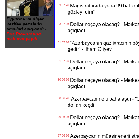
Magistraturada yenə 99 bal topl
03.07.26
gözləyirdim“
Eyyubov və digər
vəzifəli şəxslərin
Dollar neçəyə olacaq? - Mərkə
03.07.26
əməlləri açıqlandı -
açıqladı
Baş Prokurorluq
məlumat yaydı
“Azərbaycanın qaz ixracının böyü
01.07.26
gedir” - İlham Əliyev
Dollar neçəyə olacaq? - Mərkə
01.07.26
açıqladı
Dollar neçəyə olacaq? - Mərkə
30.06.26
açıqladı
Azərbaycan nefti bahalaşdı - “Qa
30.06.26
dolları keçdi
Dollar neçəyə olacaq? - Mərkə
29.06.26
açıqladı
Azərbaycanın müasir enerji strat
27.06.26