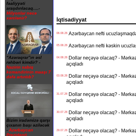
fəaliyyəti
araşdırılacaq….-
Milyonlar necə
xərclənir?
İqtisadiyyat
Azərbaycan nefti ucuzlaşmaqda 
06.08.26
Azərbaycan nefti kəskin ucuzlaş
05.08.26
“Azəraqrar”ın əsl
Dollar neçəyə olacaq? - Mərkə
04.08.26
rəhbəri kimdir? -
açıqladı
Nazirin sabiq
komandirinin maaşı 7
Dollar neçəyə olacaq? - Mərkə
03.08.26
dəfə artırılıb?
açıqladı
Dollar neçəyə olacaq? - Mərkə
31.07.26
açıqladı
Dollar neçəyə olacaq? - Mərkə
30.07.26
açıqladı
Bizim iradəmizə qarşı
çıxanın başı əziləcək
-
Azərbaycan
Dollar neçəyə olacaq? - Mərkə
29.07.26
Prezidenti