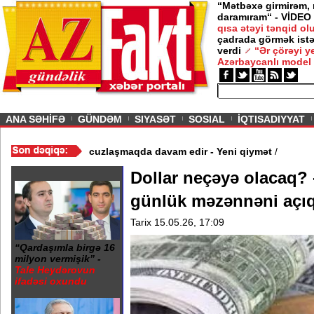
“Mətbəxə girmirəm,
daramıram“ - VİDEO
qısa ətəyi tənqid o
çadrada görmək istə
verdi
“Ər çörəyi 
Azərbaycanlı model
ious
ANA SƏHİFƏ
GÜNDƏM
SIYASƏT
SOSIAL
İQTISADIYYAT
Video
/
Azərbaycan nefti ucuzlaşmaqda davam edir - Yeni qiymət
/
Dollar neçəyə olacaq? 
günlük məzənnəni açıq
Tarix 15.05.26, 17:09
“Qardaşımla birgə 16
milyon vermişik” -
Tale Heydərovun
ifadəsi oxundu