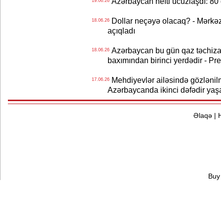
Azərbaycan nefti ucuzlaşdı: 80 
19.06.26
Dollar neçəyə olacaq? - Mərkə
18.06.26
açıqladı
Azərbaycan bu gün qaz təchizat
18.06.26
baxımından birinci yerdədir - Pr
Mehdiyevlər ailəsində gözlənil
17.06.26
Azərbaycanda ikinci dəfədir yaş
Əlaqə
|
Buy 