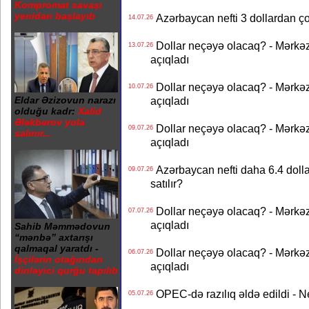
Kompromat savaşı
yenidən başlayıb
Azərbaycan nefti 3 dollardan ço
14.07.26
Dollar neçəyə olacaq? - Mərkə
13.07.26
açıqladı
Dollar neçəyə olacaq? - Mərkə
10.07.26
açıqladı
Eldar Əzizovun narazı
olduğu kadr:
Xalid
Ələkbərov yola
Dollar neçəyə olacaq? - Mərkə
09.07.26
salınır...
açıqladı
Azərbaycan nefti daha 6.4 dollar
09.07.26
satılır?
Dollar neçəyə olacaq? - Mərkə
07.07.26
açıqladı
Sahib Məmmədovun
“mənbə” axtarışı
qalmaqal yaratdı -
Dollar neçəyə olacaq? - Mərkə
06.07.26
İşçilərin otağından
açıqladı
dinləyici qurğu tapılıb
OPEC-də razılıq əldə edildi - Nef
05.07.26