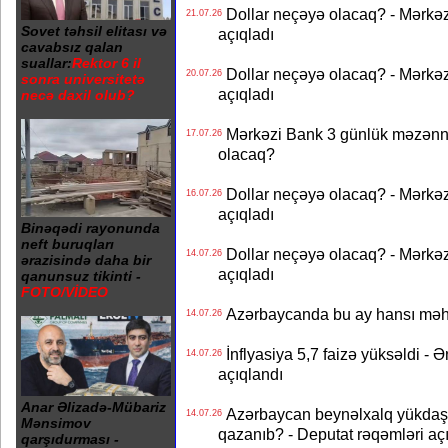
Dollar neçəyə olacaq? - Mərkə
21.07.26
Sovet təhsil elitası və
açıqladı
cavabsız qalan
suallar:
Rektor 6 il
Dollar neçəyə olacaq? - Mərkə
20.07.26
sonra universitetə
açıqladı
necə daxil olub?
Mərkəzi Bank 3 günlük məzənnən
17.07.26
olacaq?
Dollar neçəyə olacaq? - Mərkə
16.07.26
açıqladı
Binəqədi rayonunda
neft buruqları
Dollar neçəyə olacaq? - Mərkə
14.07.26
ərazisində daha bir
açıqladı
qanunsuz tikinti -
FOTO/VİDEO
Azərbaycanda bu ay hansı məhs
14.07.26
İnflyasiya 5,7 faizə yüksəldi - 
14.07.26
açıqlandı
Anar Əlizadə-Mübariz
Azərbaycan beynəlxalq yükdaş
14.07.26
Mənsimov
qazanıb? - Deputat rəqəmləri aç
qarşıdurması -