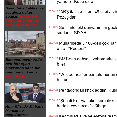
yaradıb - Kuba üzrə
Sovet təhsil elitası və
“ABŞ ilə İsrail İranı 48 saat ərzi
05.08.26
cavabsız qalan
suallar:
Rektor 6 il
Pezeşkian
sonra universitetə
necə daxil olub?
Süni intellekt dünyanın ən güclü
05.08.26
sıraladı - SİYAHI
Müharibədə 3 400-dən çox iranl
05.08.26
olub - “Reuters“
BMT-dən dəhşətli xəbərdarlıq - 
05.08.26
Binəqədi rayonunda
bilər
neft buruqları
ərazisində daha bir
qanunsuz tikinti -
“Wildberries” anbar tutumunun üçd
05.08.26
FOTO/VİDEO
hücum
Pentaqondan kritik addım: Rusiy
05.08.26
“Şimali Koreya raket kompleksl
05.08.26
hədəfə çevriləcək” - Sibiqa
Anar Əlizadə-Mübariz
Mənsimov
qarşıdurması -
Keçmiş Rusiya və Avropa rəsmilə
05.08.26