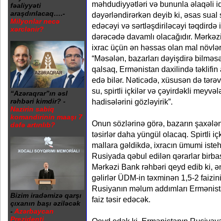
məhdudiyyətləri və bununla əlaqəli iqt
fəaliyyəti
araşdırılacaq….-
dəyərləndirərkən deyib ki, əsas sual
Milyonlar necə
edəcəyi və sərtləşdiriləcəyi təqdirdə 
xərclənir?
dərəcədə davamlı olacağıdır. Mərkə
ixrac üçün ən həssas olan mal növlə
“Məsələn, bazarları dəyişdirə bilməs
qalsaq, Ermənistan daxilində təklifin 
edə bilər. Nəticədə, xüsusən də tərəv
su, spirtli içkilər və çəyirdəkli meyv
“Azəraqrar”ın əsl
rəhbəri kimdir? -
hadisələrini gözləyirik”.
Nazirin sabiq
komandirinin maaşı 7
Onun sözlərinə görə, bazarın şaxələ
dəfə artırılıb?
təsirlər daha yüngül olacaq. Spirtli iç
mallara gəldikdə, ixracın ümumi iste
Rusiyada qəbul edilən qərarlar birbaşa
Mərkəzi Bank rəhbəri qeyd edib ki, ə
gəlirlər ÜDM-in təxminən 1,5-2 faizini
Rusiyanın məlum addımları Erməni
Bizim iradəmizə qarşı
faiz təsir edəcək.
çıxanın başı əziləcək
-
Azərbaycan
Prezidenti