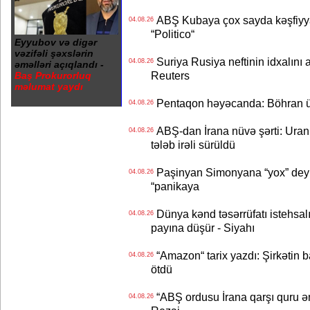
ABŞ Kubaya çox sayda kəşfiyyatç
04.08.26
“Politico“
Eyyubov və digər
vəzifəli şəxslərin
Suriya Rusiya neftinin idxalını 
04.08.26
əməlləri açıqlandı -
Reuters
Baş Prokurorluq
məlumat yaydı
Pentaqon həyəcanda: Böhran ü
04.08.26
ABŞ-dan İrana nüvə şərti: Uran eh
04.08.26
tələb irəli sürüldü
Paşinyan Simonyana “yox” deyib
04.08.26
“panikaya
Dünya kənd təsərrüfatı istehsalı
04.08.26
payına düşür - Siyahı
“Amazon“ tarix yazdı: Şirkətin ba
04.08.26
ötdü
“ABŞ ordusu İrana qarşı quru əmə
04.08.26