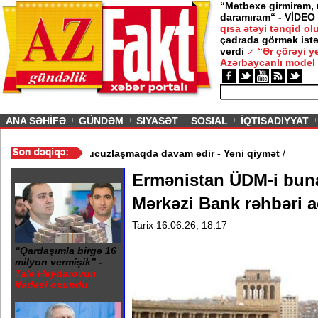
“Mətbəxə girmirəm,
daramıram“ - VİDEO
qısa ətəyi tənqid o
çadrada görmək istə
verdi
“Ər çörəyi 
Azərbaycanlı model
ious
ANA SƏHİFƏ
GÜNDƏM
SIYASƏT
SOSIAL
İQTISADIYYAT
 - Video
/
Azərbaycan nefti ucuzlaşmaqda davam edir - Yeni qiymət
Ermənistan ÜDM-i buna 
Mərkəzi Bank rəhbəri a
Tarix 16.06.26, 18:17
“Qardaşımla birgə 16
milyon vermişik” -
Tale Heydərovun
ifadəsi oxundu