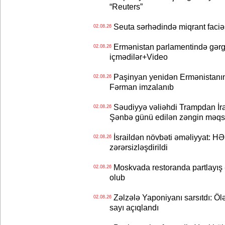
“Reuters”
Seuta sərhədində miqrant faciəsi
02.08.26
Ermənistan parlamentində gərgi
02.08.26
içmədilər+Video
Paşinyan yenidən Ermənistanın B
02.08.26
Fərman imzalanıb
Səudiyyə vəliəhdi Trampdan İran
02.08.26
Şənbə günü edilən zəngin məqs
İsraildən növbəti əməliyyat: HƏ
02.08.26
zərərsizləşdirildi
Moskvada restoranda partlayış
02.08.26
olub
Zəlzələ Yaponiyanı sarsıtdı: Öl
02.08.26
sayı açıqlandı