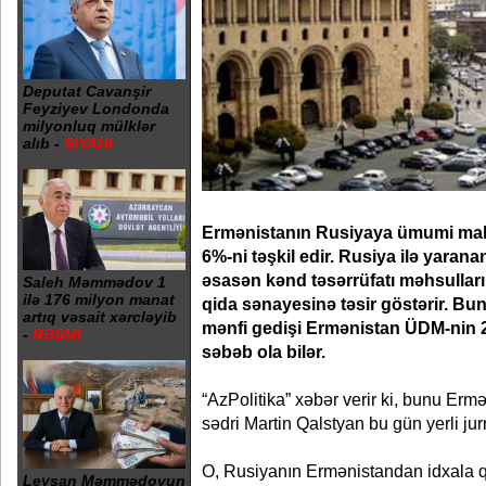
Deputat Cavanşir
Feyziyev Londonda
milyonluq mülklər
alıb -
SİYAHI
Ermənistanın Rusiyaya ümumi mal 
6%-ni təşkil edir. Rusiya ilə yarana
əsasən kənd təsərrüfatı məhsulları
Saleh Məmmədov 1
ilə 176 milyon manat
qida sənayesinə təsir göstərir. Bu
artıq vəsait xərcləyib
mənfi gedişi Ermənistan ÜDM-nin 
-
RƏSMİ
səbəb ola bilər.
“AzPolitika” xəbər verir ki, bunu Er
sədri Martin Qalstyan bu gün yerli jurn
O, Rusiyanın Ermənistandan idxala
Leysan Məmmədovun