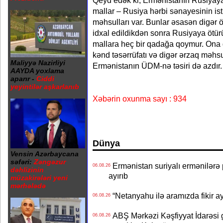
Qeyd edək ki, Ermənistanın Rusiyaya i
mallar – Rusiya hərbi sənayesinin isti
məhsulları var. Bunlar əsasən digər
idxal edildikdən sonra Rusiyaya ötürü
mallara heç bir qadağa qoymur. Ona 
kənd təsərrüfatı və digər ərzaq məh
Maliyyə Nazirliyi
Ermənistanın ÜDM-nə təsiri də azdır.
AAYDA yoxlama
aparır -
Ciddi
yeyintilər aşkarlanıb
Xəbərin oxunma sayı : 934
Dünya
Vensin Azərbaycana
səfəri:
Zəngəzur
Ermənistan suriyalı ermənilərə p
06.08.26
dəhlizinin
ayırıb
müzakirələri yeni
mərhələdə
“Netanyahu ilə aramızda fikir ayr
06.08.26
ABŞ Mərkəzi Kəşfiyyat İdarəsi g
06.08.26