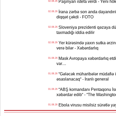
Paşinyan istefa verdi - Yeni hök
02.08.26
İrana zərbə son anda dayandırıl
02.08.26
diqqət çəkdi - FOTO
Sloveniya prezidenti qəzaya dü
02.08.26
taxmadığı iddia edilir
Yer kürəsində yaxın sutka ərzin
02.08.26
verə bilər - Xəbərdarlıq
Mask Avropaya xəbərdarlıq etdi
01.08.26
var…
“Gələcək müharibələr müdafiə iq
01.08.26
əsaslanacaq“ - İranlı general
“ABŞ komandanı Pentaqonu İsrai
01.08.26
xəbərdar edib“ - “The Washingto
Ebola virusu misilsiz sürətlə yay
01.08.26