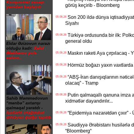
Kompromat savaşı
görüş keçirib - Bloomberg
yenidən başlayıb
Son 200 ildə dünya iqtisadiyyatın
05.08.26
Siyahı
Türkiyə ordusunda bir ilk: Polk
05.08.26
general oldu
Eldar Əzizovun narazı
olduğu kadr:
Xalid
Maskın raketi Aya çırpılacaq - 
Ələkbərov yola
05.08.26
salınır...
Hörmüz boğazı yaxın vaxtlarda 
05.08.26
“ABŞ-İran danışıqlarının nəticə
05.08.26
olacaq” - Tramp
Putin qalmaqallı qanuna imza at
05.08.26
Sahib Məmmədovun
xidmətlər dayandırılır...
“mənbə” axtarışı
qalmaqal yaratdı -
“Epidemiya nəzarətdən çıxır” -
İşçilərin otağından
05.08.26
dinləyici qurğu tapılıb
Səudiyyə Ərəbistanı husilərlə da
05.08.26
“Bloomberg“