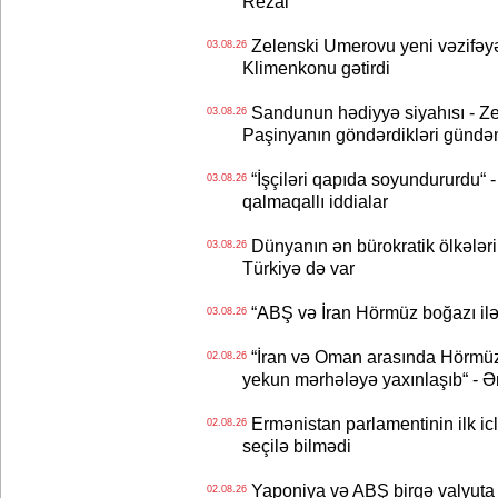
Rezai
Zelenski Umerovu yeni vəzifəyə t
03.08.26
Klimenkonu gətirdi
Sandunun hədiyyə siyahısı - Ze
03.08.26
Paşinyanın göndərdikləri gündə
“İşçiləri qapıda soyundururdu“ - 
03.08.26
qalmaqallı iddialar
Dünyanın ən bürokratik ölkələri
03.08.26
Türkiyə də var
“ABŞ və İran Hörmüz boğazı ilə b
03.08.26
“İran və Oman arasında Hörmüz b
02.08.26
yekun mərhələyə yaxınlaşıb“ - Ə
Ermənistan parlamentinin ilk icl
02.08.26
seçilə bilmədi
Yaponiya və ABŞ birgə valyuta 
02.08.26