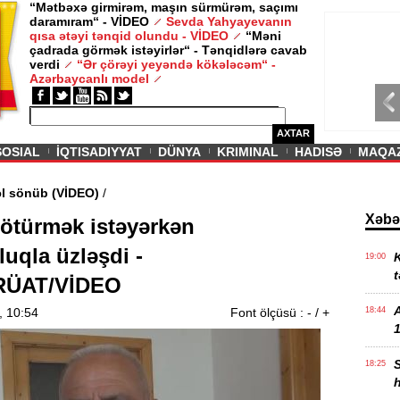
“Mətbəxə girmirəm, maşın sürmürəm, saçımı
daramıram“ - VİDEO
Sevda Yahyayevanın
/ MAQAZIN /
qısa ətəyi tənqid olundu - VİDEO
“Məni
çadrada görmək istəyirlər“ - Tənqidlərə cavab
Sevda Yahy
verdi
“Ər çörəyi yeyəndə kökələcəm“ -
VİDEO
Azərbaycanlı model
AXTAR
SOSIAL
İQTISADIYYAT
DÜNYA
KRIMINAL
HADISƏ
MAQA
Əbədi məşəl sönüb (VİDEO)
/
Xəbə
götürmək istəyərkən
luqla üzləşdi -
K
19:00
t
ÜAT/VİDEO
, 10:54
Font ölçüsü :
-
/
+
18:44
1
18:25