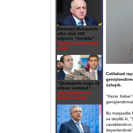
Məmməd Musayevlə
əlbir olub 100
milyonu “yeyiblər” -
Vəzifəli şəxslər həbs
edildi
Cəlilabad ray
genişləndirm
“Qardaşımla birgə 16
üzləşib.
milyon vermişik” -
Tale Heydərovun
"Xəzər Xəbər"ə
ifadəsi oxundu
genişləndirmək
Bu məqsədlə f
və deyilib ki, 
cavablandırın,
dəyərləndirək"