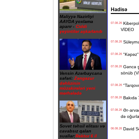
Hadisə
Maliyyə Nazirliyi
AAYDA yoxlama
Kiberpoli
07.08.26
aparır -
Ciddi
VİDEO
yeyintilər aşkarlanıb
Süleyman
07.08.26
“Kəpəz“ H
07.08.26
Gəncə şəh
07.08.26
sönüb (
Vensin Azərbaycana
səfəri:
Zəngəzur
dəhlizinin
“Tarqovı
07.08.26
müzakirələri yeni
mərhələdə
Bakıda 7
07.08.26
Ər-arvad
07.08.26
də oğurl
Sovet təhsil elitası və
David Se
06.08.26
cavabsız qalan
suallar:
Rektor 6 il