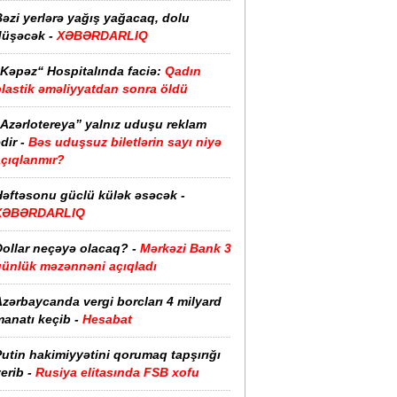
əzi yerlərə yağış yağacaq, dolu
düşəcək -
XƏBƏRDARLIQ
“Kəpəz“ Hospitalında faciə:
Qadın
plastik əməliyyatdan sonra öldü
“Azərlotereya” yalnız uduşu reklam
dir -
Bəs uduşsuz biletlərin sayı niyə
açıqlanmır?
Həftəsonu güclü külək əsəcək -
XƏBƏRDARLIQ
ollar neçəyə olacaq? -
Mərkəzi Bank 3
günlük məzənnəni açıqladı
zərbaycanda vergi borcları 4 milyard
anatı keçib -
Hesabat
utin hakimiyyətini qorumaq tapşırığı
erib -
Rusiya elitasında FSB xofu