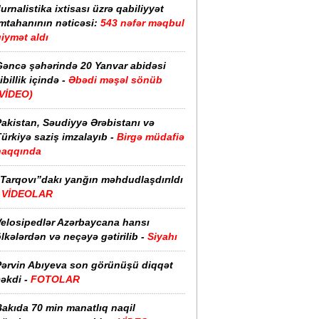
urnalistika ixtisası üzrə qabiliyyət
imtahanının nəticəsi:
543 nəfər məqbul
iymət aldı
Gəncə şəhərində 20 Yanvar abidəsi
ibillik içində -
Əbədi məşəl sönüb
(VİDEO)
akistan, Səudiyyə Ərəbistanı və
ürkiyə saziş imzalayıb -
Birgə müdafiə
haqqında
“Tarqovı”dakı yanğın məhdudlaşdırıldı
-
VİDEOLAR
Velosipedlər Azərbaycana hansı
lkələrdən və neçəyə gətirilib -
Siyahı
Pərvin Abıyeva son görünüşü diqqət
əkdi -
FOTOLAR
Bakıda 70 min manatlıq naqil