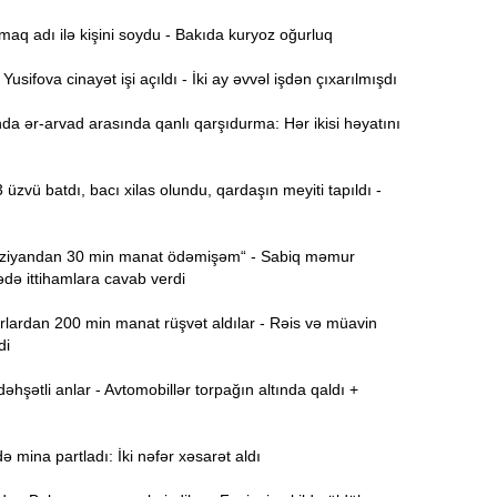
B
11:49
aq adı ilə kişini soydu - Bakıda kuryoz oğurluq
q
sifova cinayət işi açıldı - İki ay əvvəl işdən çıxarılmışdı
İ
11:34
a ər-arvad arasında qanlı qarşıdurma: Hər ikisi həyatını
ü
 üzvü batdı, bacı xilas olundu, qardaşın meyiti tapıldı -
11:20
s
iyandan 30 min manat ödəmişəm“ - Sabiq məmur
M
11:04
ə ittihamlara cavab verdi
u
lardan 200 min manat rüşvət aldılar - Rəis və müavin
A
10:47
di
s
hşətli anlar - Avtomobillər torpağın altında qaldı +
R
10:32
Ö
mina partladı: İki nəfər xəsarət aldı
10:18
l