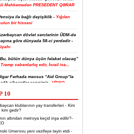
Ali Məhkəmədən PRESEDENT QƏRAR
ensiya ilə bağlı dəyişiklik -
Yığılan
ulun bir hissəsi
Azərbaycan dövlət xərclərinin ÜDM-də
ayına görə dünyada 58-ci yerdədir -
iyahı
“Bu, bütün dünya üçün fəlakət olacaq”
Tramp xəbərdarlıq edir, İsrail isə...
Nigar Fərhada məxsus “Aid Group“la
ağlı şikayətlər səngimir -
VİDEO
P 10
halimizin yarısı bu xəstəlikdən
ziyyət çəkir -
Səbəb
baycan klublarının yay transferləri - Kim
r, kim gedir?
zərbaycanda işçi axtarılır -
nın altından metroya keçid inşa edilir?-
Əməkhaqqı 10 min manatdır
EO
Kartdan istədiyiniz qədər köçürmə edə
nski Umerovu yeni vəzifəyə təyin etdi -