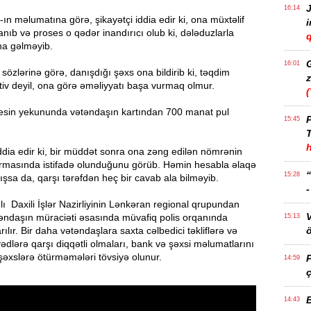
J
16:14
ın məlumatına görə, şikayətçi iddia edir ki, ona müxtəlif
anıb və proses o qədər inandırıcı olub ki, dələduzlarla
q
na gəlməyib.
16:01
 sözlərinə görə, danışdığı şəxs ona bildirib ki, təqdim
z
tiv deyil, ona görə əməliyyatı başa vurmaq olmur.
osesin yekununda vətəndaşın kartından 700 manat pul
P
15:45
T
dia edir ki, bir müddət sonra ona zəng edilən nömrənin
formasında istifadə olunduğunu görüb. Həmin hesabla əlaqə
15:28
şsa da, qarşı tərəfdən heç bir cavab ala bilməyib.
lı Daxili İşlər Nazirliyinin Lənkəran regional qrupundan
 vətəndaşın müraciəti əsasında müvafiq polis orqanında
15:13
ılır. Bir daha vətəndaşlara saxta cəlbedici təkliflərə və
ö
 vədlərə qarşı diqqətli olmaları, bank və şəxsi məlumatlarını
 şəxslərə ötürməmələri tövsiyə olunur.
14:59
ç
14:43