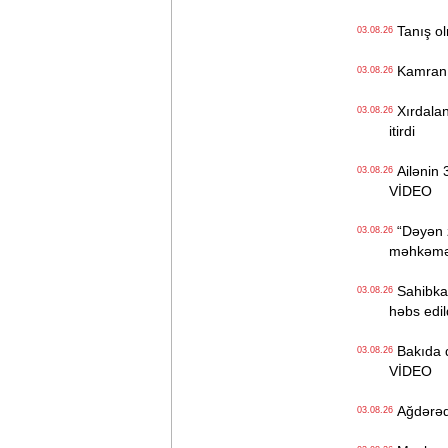
Tanış olm
03.08.26
Kamran Yu
03.08.26
Xırdaland
03.08.26
itirdi
Ailənin 3
03.08.26
VİDEO
“Dəyən z
03.08.26
məhkəməd
Sahibkar
03.08.26
həbs edil
Bakıda də
03.08.26
VİDEO
Ağdərədə 
03.08.26