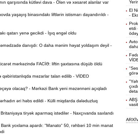
Yeri
n qarşısında kütləvi dava - Ölən və xəsarət alanlar var
b
El N
da yaşayış binasındakı liftlərin istismarı dayandırıldı -
- Ek
10:50
h
Prok
etdi
akı qatarı yenə gecikdi - İşıq əngəl oldu
ödəy
10:34
Avto
mədzadə danışdı: O daha mənim həyat yoldaşım deyil -
r
daha
Fəda
B
10:17
VİD
carət mərkəzində FACİƏ: liftin şaxtasına düşüb öldü
n
“Səs
görə
qəbiristanlıqda məzarlar talan edilib - VİDEO
P
10:02
"Yəh
çıxd
eçəyə olacaq? - Mərkəzi Bank yeni məzənnəni açıqladı
deta
I
9:48
ABŞ 
hadın əri həbs edildi - Külli miqdarda dələduzluq
E
vasi
ritaniyaya tiryək aparmaq istədilər - Naxçıvanda saxlandı
9:32
ARXİ
g
Bank yoxlama apardı: “Manato“ 50, rəhbəri 10 min manat
ndi
Ə
9:15