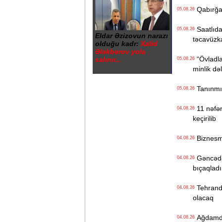
Qabırğası
05.08.26
Saatlıdak
05.08.26
Eldar Əzizovun narazı
təcavüzk
olduğu kadr:
Xalid
Ələkbərov yola
“Övladlar
salınır...
05.08.26
minlik də
Tanınmış 
05.08.26
11 nəfərl
04.08.26
keçirilib
Biznesme
04.08.26
Gəncədə k
04.08.26
bıçaqladı
Tehranda
04.08.26
olacaq
Ağdamdak
04.08.26