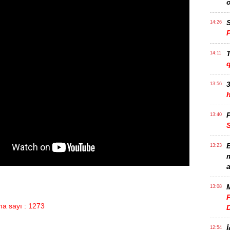
S
14:26
T
14:11
3
13:56
P
13:40
B
13:23
m
a
M
13:08
P
a sayı : 1273
İ
12:54