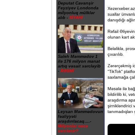
Deputat Cavanşir
Feyziyev Londonda
Xezerxeber.az-
milyonluq mülklər
suallar ünvanl
alıb -
SİYAHI
danışdığı ağlı
Rəfail Əliyevin
olunan kart ak
Beləliklə, pr
çıxarılıb.
Saleh Məmmədov 1
ilə 176 milyon manat
Zərərçəkmiş id
artıq vəsait xərcləyib
-
RƏSMİ
"TikTok" plat
saxlamağa çalı
Məsələ ilə bağ
bildirilib ki,
araşdırma apar
şirnikləndirici
tanımadıqları
Leysan Məmmədovun
fəaliyyəti
araşdırılacaq….-
Milyonlar necə
xərclənir?