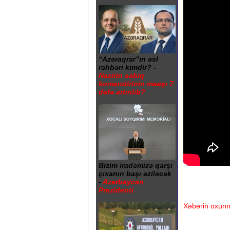
“Azəraqrar”ın əsl
rəhbəri kimdir? -
Nazirin sabiq
komandirinin maaşı 7
dəfə artırılıb?
Bizim iradəmizə qarşı
çıxanın başı əziləcək
-
Azərbaycan
Prezidenti
Xəbərin oxunm