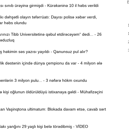
B
 sınıb ürəyinə girmişdi - Kürəkəninə 10 il həbs verildi
H
9:00
ı dəhşətli olayın təfərrüatı: Dayısı polisə xəbər verdi,
Y
ar həbs olundu
A
8:46
ınızı Tibb Universitetinə qəbul etdirəcəyəm“ dedi... - 26
t
ləduzluq
P
8:30
həkimin səs yazısı yayıldı - Qanunsuz pul alır?
ik dəstənin içində dünya çempionu da var - 4 milyon ələ
E
12:55
v
nlərin 3 milyon pulu... - 3 nəfərə hökm oxundu
12:40
işi oğlunun öldürüldüyü istixanaya gəldi - Mühafizəçini
12:24
ö
n Vaşinqtona ultimatum: Blokada davam etsə, cavab sərt
“
12:06
g
ı yanğını 29 yaşlı kişi belə törədibmiş - VİDEO