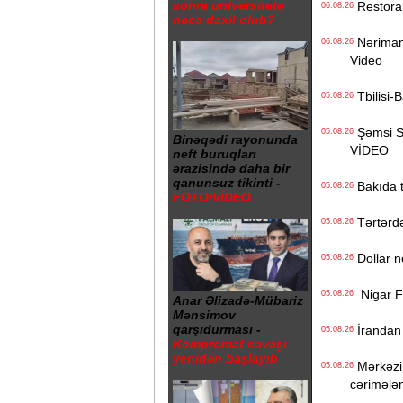
sonra universitetə
Restoranı
06.08.26
necə daxil olub?
Nərimanov
06.08.26
Video
Tbilisi-B
05.08.26
Şəmsi Sə
05.08.26
Binəqədi rayonunda
VİDEO
neft buruqları
ərazisində daha bir
qanunsuz tikinti -
Bakıda ti
05.08.26
FOTO/VİDEO
Tərtərdə 
05.08.26
Dollar n
05.08.26
Nigar Fər
05.08.26
Anar Əlizadə-Mübariz
Mənsimov
qarşıdurması -
İrandan B
05.08.26
Kompromat savaşı
yenidən başlayıb
Mərkəzi 
05.08.26
cərimələ