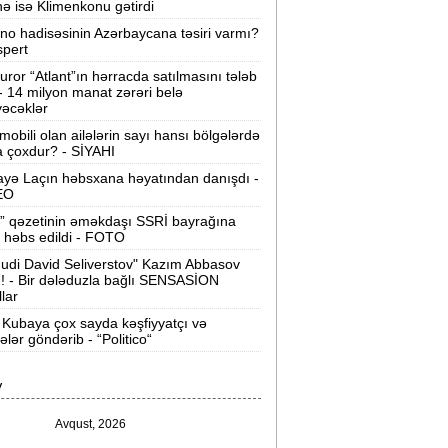
nə isə Klimenkonu gətirdi
ilərsiniz -
VİDEO
ino hadisəsinin Azərbaycana təsiri varmı?
Ər-arvadın yanaraq ölməsinə görə
spert
əbs edilən var -
Evdən 15 min də
uror “Atlant”ın hərracda satılmasını tələb
oğurlanıb
 - 14 milyon manat zərəri belə
əcəklər
Azərbaycanda icra başçısı olmayan
mobili olan ailələrin sayı hansı bölgələrdə
ayonlar -
SİYAHI
 çoxdur? - SİYAHI
yə Laçın həbsxana həyatından danışdı -
ağlanan universitetin müəllimləri
EO
arazıdır -
İşsiz qalıblar
” qəzetinin əməkdaşı SSRİ bayrağına
 həbs edildi - FOTO
akistanda leysan yağışları -
150-dən
udi David Seliverstov" Kazım Abbasov
çox insan ölüb
ı! - Bir dələduzla bağlı SENSASİON
llar
I Qaregin məhkəmə qarşısına çıxarılır -
Kubaya çox sayda kəşfiyyatçı və
rmənistan tarixində ilk
tələr göndərib - “Politico“
“ABŞ-ın İrana genişmiqyaslı hücumu
V
özlənilir“ -
Qalibaf
Avqust, 2026
n çox çörək və ət yeyən bölgələr -