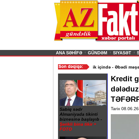
26
şın sürmürəm, saçımı
Previous
ANA SƏHİFƏ
GÜNDƏM
SIYASƏT
qiymət aldı
/
Gəncə şəhərində 20 Yanvar abidəsi zibillik içində - 
Kredit 
dələduz
TƏFƏRR
Tarix 08.06.26
Sabiq sədr
Almaniyada tikinti
biznesinə başlayıb -
Şərikli bina tikir +
FOTO