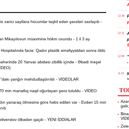
P
12:38
s xarici saytlara hücumlar təşkil edən şəxsləri saxlayıb -
p
12:21
 Mikayılovun müavininə hökm oxundu - 1 il 3 ay
p
S
ospitalında faciə: Qadın plastik əməliyyatdan sonra öldü
12:06
ərində 20 Yanvar abidəsi zibillik içində - Əbədi məşəl
-
VİDEO)
11:52
”dakı yanğın məhdudlaşdırıldı - VİDEOLAR
b
TO
0 min manatlıq naqil oğurlayan şəxs tutuldu - VİDEO
Ə
11:36
ə
Azər
ın yanaraq ölməsinə görə həbs edilən var - Evdən 15 min
gəli
anıb
A
11:19
Bina
VİD
liverstov ölkədən qaçdı - YENİ İDDİALAR
11:04
Zele