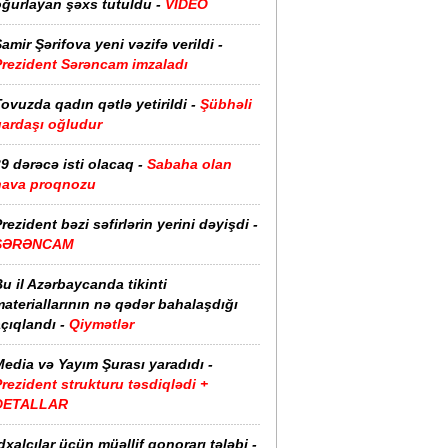
oğurlayan şəxs tutuldu -
VİDEO
amir Şərifova yeni vəzifə verildi -
Prezident Sərəncam imzaladı
ovuzda qadın qətlə yetirildi -
Şübhəli
qardaşı oğludur
9 dərəcə isti olacaq -
Sabaha olan
hava proqnozu
rezident bəzi səfirlərin yerini dəyişdi -
SƏRƏNCAM
u il Azərbaycanda tikinti
ateriallarının nə qədər bahalaşdığı
çıqlandı -
Qiymətlər
edia və Yayım Şurası yaradıdı -
rezident strukturu təsdiqlədi +
DETALLAR
dxalçılar üçün müəllif qonorarı tələbi -