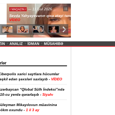
— 11 İyul 2026
ayevanın qısa ətəyi tənqid olundu -
ZIN
ANALIZ
İDMAN
MÜSAHIBƏ
rlər
iberpolis xarici saytlara hücumlar
əşkil edən şəxsləri saxlayıb -
VİDEO
Azərbaycan “Qlobal Sülh İndeksi”ndə
10-cu yerdə qərarlaşıb -
Siyahı
Süleyman Mikayılovun müavininə
hökm oxundu -
1 il 3 ay