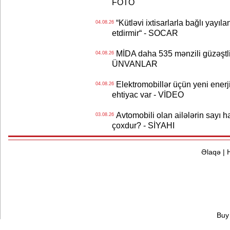
FOTO
“Kütləvi ixtisarlarla bağlı yayıla
04.08.26
etdirmir“ - SOCAR
MİDA daha 535 mənzili güzəştli şə
04.08.26
ÜNVANLAR
Elektromobillər üçün yeni ener
04.08.26
ehtiyac var - VİDEO
Avtomobili olan ailələrin sayı 
03.08.26
çoxdur? - SİYAHI
Əlaqə
|
Buy 