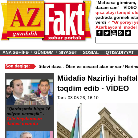
“Mətbəxə girmirəm,
daramıram“ - VİDEO
qısa ətəyi tənqid o
çadrada görmək istə
verdi
“Ər çörəyi 
Azərbaycanlı model
ious
ANA SƏHİFƏ
GÜNDƏM
SIYASƏT
SOSIAL
İQTISADIYYAT
/
Restoranın qarşısında kütləvi dava - Ölən və xəsarət alanlar var
Müdafiə Nazirliyi həftəl
təqdim edib - VİDEO
Tarix 03.05.26, 16:10
“Qardaşımla birgə 16
milyon vermişik” -
Tale Heydərovun
ifadəsi oxundu