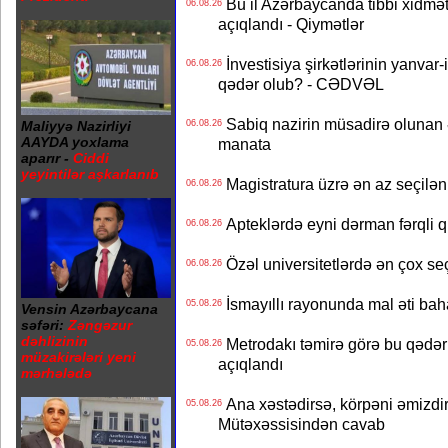
Bu il Azərbaycanda tibbi xidmət
06.08.26
açıqlandı - Qiymətlər
İnvestisiya şirkətlərinin yanvar-
06.08.26
qədər olub? - CƏDVƏL
Sabiq nazirin müsadirə olunan ə
06.08.26
Maliyyə Nazirliyi
AAYDA yoxlama
manata
aparır -
Ciddi
yeyintilər aşkarlanıb
Magistratura üzrə ən az seçilən 
06.08.26
Apteklərdə eyni dərman fərqli q
06.08.26
Özəl universitetlərdə ən çox seç
06.08.26
İsmayıllı rayonunda mal əti ba
05.08.26
Vensin Azərbaycana
səfəri:
Zəngəzur
dəhlizinin
Metrodakı təmirə görə bu qədər 
05.08.26
müzakirələri yeni
açıqlandı
mərhələdə
Ana xəstədirsə, körpəni əmizdir
05.08.26
Mütəxəssisindən cavab