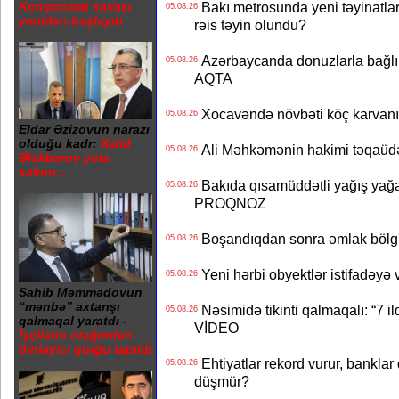
Bakı metrosunda yeni təyinatlar
Kompromat savaşı
05.08.26
yenidən başlayıb
rəis təyin olundu?
Azərbaycanda donuzlarla bağlı m
05.08.26
AQTA
Xocavəndə növbəti köç karvanı
05.08.26
Eldar Əzizovun narazı
olduğu kadr:
Xalid
Ali Məhkəmənin hakimi təqaüdə
05.08.26
Ələkbərov yola
salınır...
Bakıda qısamüddətli yağış yağa
05.08.26
PROQNOZ
Boşandıqdan sonra əmlak bölgü
05.08.26
Yeni hərbi obyektlər istifadəyə
05.08.26
Sahib Məmmədovun
“mənbə” axtarışı
Nəsimidə tikinti qalmaqalı: “7 ildi
05.08.26
qalmaqal yaratdı -
VİDEO
İşçilərin otağından
dinləyici qurğu tapılıb
Ehtiyatlar rekord vurur, banklar q
05.08.26
düşmür?