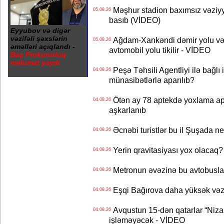
Məşhur stadion baxımsız vəziyy
05.08.26
basıb (VİDEO)
Eyyubov və digər
vəzifəli şəxslərin
Ağdam-Xankəndi dəmir yolu və
05.08.26
əməlləri açıqlandı -
avtomobil yolu tikilir - VİDEO
Baş Prokurorluq
məlumat yaydı
Peşə Təhsili Agentliyi ilə bağlı i
04.08.26
münasibətlərlə aparılıb?
Ötən ay 78 aptekdə yoxlama apa
04.08.26
aşkarlanıb
Əcnəbi turistlər bu il Şuşada ne
04.08.26
Yerin qravitasiyası yox olaca
04.08.26
Metronun əvəzinə bu avtobuslar
04.08.26
Eşqi Bağırova daha yüksək vəzifə
04.08.26
Avqustun 15-dən qatarlar “Niza
04.08.26
işləməyəcək - VİDEO