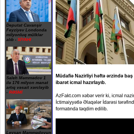
Deputat Cavanşir
Feyziyev Londonda
milyonluq mülklər
alıb -
SİYAHI
Müdafiə Nazirliyi həftə ərzində ba
Saleh Məmmədov 1
ibarət icmal hazırlayıb.
ilə 176 milyon manat
artıq vəsait xərcləyib
-
RƏSMİ
AzFakt.com xəbər verir ki, icmal nazi
İctimaiyyətlə Əlaqələr İdarəsi tərəfi
formatında təqdim edilib.
Leysan Məmmədovun