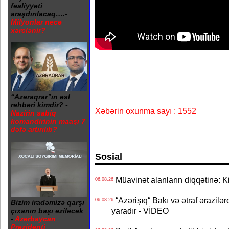
fəaliyyəti
araşdırılacaq….-
Milyonlar necə
xərclənir?
“Azəraqrar”ın əsl
rəhbəri kimdir? -
Xəbərin oxunma sayı : 1552
Nazirin sabiq
komandirinin maaşı 7
dəfə artırılıb?
Sosial
Müavinət alanların diqqətinə: Ki
06.08.26
“Azərişıq“ Bakı və ətraf ərazilə
06.08.26
Bizim iradəmizə qarşı
yaradır - VİDEO
çıxanın başı əziləcək
-
Azərbaycan
Prezidenti