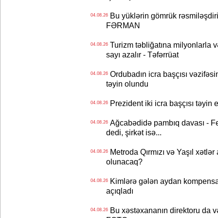
Bu yüklərin gömrük rəsmiləşdiri
04.08.26
FƏRMAN
Turizm təbliğatına milyonlarla və
04.08.26
sayı azalır - Təfərrüat
Ordubadın icra başçısı vəzifəsin
04.08.26
təyin olundu
Prezident iki icra başçısı təyi
04.08.26
Ağcabədidə pambıq davası - Fe
04.08.26
dedi, şirkət isə...
Metroda Qırmızı və Yaşıl xətlər a
04.08.26
olunacaq?
Kimlərə gələn aydan kompensas
04.08.26
açıqladı
Bu xəstəxananın direktoru da və
04.08.26