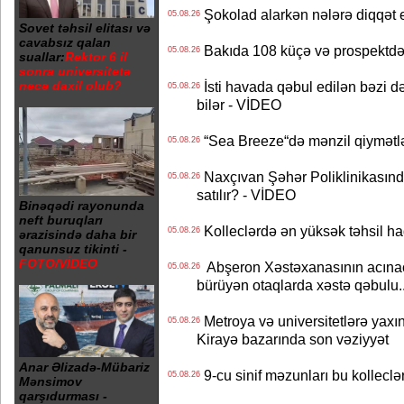
Şokolad alarkən nələrə diqqət 
05.08.26
Sovet təhsil elitası və
cavabsız qalan
Bakıda 108 küçə və prospektdə 
05.08.26
suallar:
Rektor 6 il
sonra universitetə
İsti havada qəbul edilən bəzi d
necə daxil olub?
05.08.26
bilər - VİDEO
“Sea Breeze“də mənzil qiymətlər
05.08.26
Naxçıvan Şəhər Poliklinikasında
05.08.26
satılır? - VİDEO
Binəqədi rayonunda
neft buruqları
Kolleclərdə ən yüksək təhsil haq
05.08.26
ərazisində daha bir
qanunsuz tikinti -
FOTO/VİDEO
Abşeron Xəstəxanasının acınaca
05.08.26
bürüyən otaqlarda xəstə qəbulu..
Metroya və universitetlərə yaxın
05.08.26
Kirayə bazarında son vəziyyət
Anar Əlizadə-Mübariz
9-cu sinif məzunları bu kolleclə
05.08.26
Mənsimov
qarşıdurması -