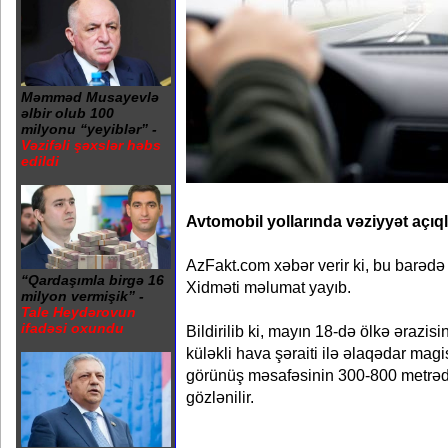
Məmməd Musayevlə
əlbir olub 100
milyonu “yeyiblər” -
Vəzifəli şəxslər həbs
edildi
Avtomobil yollarında vəziyyət açıql
AzFakt.com xəbər verir ki, bu barədə
“Qardaşımla birgə 16
Xidməti məlumat yayıb.
milyon vermişik” -
Tale Heydərovun
ifadəsi oxundu
Bildirilib ki, mayın 18-də ölkə ərazisin
küləkli hava şəraiti ilə əlaqədar magi
görünüş məsafəsinin 300-800 metrə
gözlənilir.