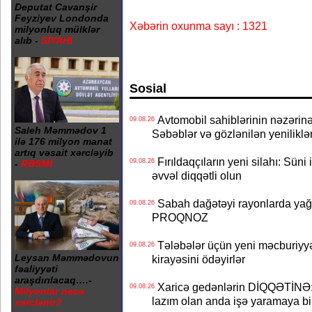
Deputat Cavanşir
Feyziyev Londonda
Xəbərin oxunma sayı : 1321
milyonluq mülklər
alıb -
SİYAHI
Sosial
Avtomobil sahiblərinin nəzərinə
09.08.26
Saleh Məmmədov 1
Səbəblər və gözlənilən yeniliklə
ilə 176 milyon manat
artıq vəsait xərcləyib
Fırıldaqçıların yeni silahı: Süni 
09.08.26
-
RƏSMİ
əvvəl diqqətli olun
Sabah dağətəyi rayonlarda yağı
09.08.26
PROQNOZ
Tələbələr üçün yeni məcburiyyə
09.08.26
Leysan Məmmədovun
kirayəsini ödəyirlər
fəaliyyəti
araşdırılacaq….-
Xaricə gedənlərin DİQQƏTİNƏ: 
09.08.26
Milyonlar necə
lazım olan anda işə yaramaya bi
xərclənir?