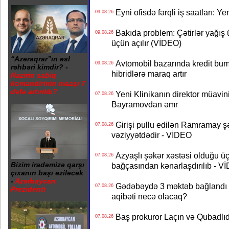
Eyni ofisdə fərqli iş saatları: 
09.08.26
Bakıda problem: Çətirlər yağış 
09.08.26
üçün açılır (VİDEO)
“Azəraqrar”ın əsl
Avtomobil bazarında kredit bum
09.08.26
rəhbəri kimdir? -
hibridlərə maraq artır
Nazirin sabiq
komandirinin maaşı 7
dəfə artırılıb?
Yeni Klinikanın direktor müavini 
07.08.26
Bayramovdan əmr
Girişi pullu edilən Ramramay şə
07.08.26
vəziyyətdədir - VİDEO
Azyaşlı şəkər xəstəsi olduğu ü
07.08.26
Bizim iradəmizə qarşı
bağçasından kənarlaşdırılıb - V
çıxanın başı əziləcək
-
Azərbaycan
Gədəbəydə 3 məktəb bağlandı - 
07.08.26
Prezidenti
aqibəti necə olacaq?
Baş prokuror Laçın və Qubadl
07.08.26