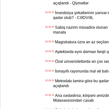
açıqlandı - Qiymətlər
İnvestisiya şirkətlərinin yanvar-
06.08.26
qədər olub? - CƏDVƏL
Sabiq nazirin müsadirə olunan ə
06.08.26
manata
Magistratura üzrə ən az seçilən 
06.08.26
Apteklərdə eyni dərman fərqli q
06.08.26
Özəl universitetlərdə ən çox seç
06.08.26
İsmayıllı rayonunda mal əti ba
05.08.26
Metrodakı təmirə görə bu qədər 
05.08.26
açıqlandı
Ana xəstədirsə, körpəni əmizdir
05.08.26
Mütəxəssisindən cavab