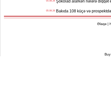
Şokolad alarkən nələrə diqqət 
05.08.26
Bakıda 108 küçə və prospektdə 
05.08.26
Əlaqə
|
Buy 