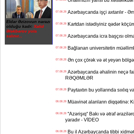
Əhalimizin yarısı bu xəstəlikdən
Azərbaycanda işçi axtarılır - Ə
07.08.26
Eldar Əzizovun narazı
Kartdan istədiyiniz qədər köçür
07.08.26
olduğu kadr:
Xalid
Ələkbərov yola
Azərbaycanda icra başçısı olma
salınır...
07.08.26
Bağlanan universitetin müəllimlər
07.08.26
Ən çox çörək və ət yeyən bölgə
07.08.26
Azərbaycanda əhalinin neçə faizi 
07.08.26
RƏQƏMLƏR
Paytaxtın bu yollarında sıxlıq v
07.08.26
Müavinət alanların diqqətinə: Ki
06.08.26
“Azərişıq“ Bakı və ətraf ərazilə
06.08.26
yaradır - VİDEO
Bu il Azərbaycanda tibbi xidmət
06.08.26