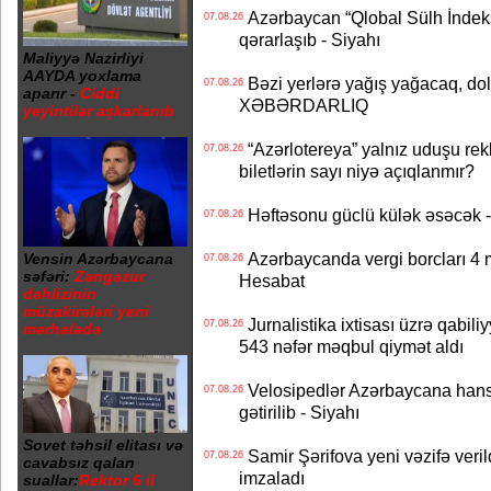
Azərbaycan “Qlobal Sülh İndek
07.08.26
qərarlaşıb - Siyahı
Maliyyə Nazirliyi
AAYDA yoxlama
Bəzi yerlərə yağış yağacaq, do
07.08.26
aparır -
Ciddi
XƏBƏRDARLIQ
yeyintilər aşkarlanıb
“Azərlotereya” yalnız uduşu rek
07.08.26
biletlərin sayı niyə açıqlanmır?
Həftəsonu güclü külək əsəcə
07.08.26
Azərbaycanda vergi borcları 4 m
Vensin Azərbaycana
07.08.26
səfəri:
Zəngəzur
Hesabat
dəhlizinin
müzakirələri yeni
Jurnalistika ixtisası üzrə qabiliy
07.08.26
mərhələdə
543 nəfər məqbul qiymət aldı
Velosipedlər Azərbaycana hans
07.08.26
gətirilib - Siyahı
Sovet təhsil elitası və
Samir Şərifova yeni vəzifə veri
07.08.26
cavabsız qalan
imzaladı
suallar:
Rektor 6 il