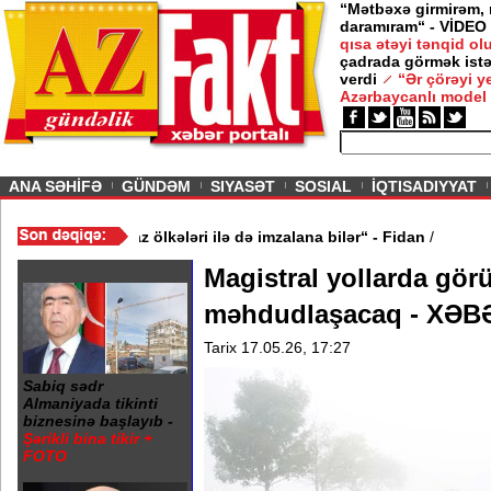
“Mətbəxə girmirəm,
daramıram“ - VİDEO
qısa ətəyi tənqid o
çadrada görmək istə
verdi
“Ər çörəyi 
Azərbaycanlı model
ious
ANA SƏHİFƏ
GÜNDƏM
SIYASƏT
SOSIAL
İQTISADIYYAT
inə oxşar anlaşma Qafqaz ölkələri ilə də imzalana bilər“ - Fidan
/
Magistral yollarda gör
məhdudlaşacaq - XƏ
Tarix 17.05.26, 17:27
Sabiq sədr
Almaniyada tikinti
biznesinə başlayıb -
Şərikli bina tikir +
FOTO