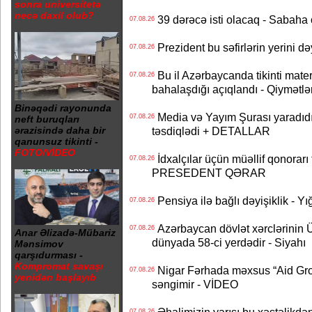
sonra universitetə
necə daxil olub?
39 dərəcə isti olacaq - Sabaha
07.08.26
Prezident bu səfirlərin yerini d
07.08.26
Bu il Azərbaycanda tikinti mater
07.08.26
bahalaşdığı açıqlandı - Qiymətlə
Binəqədi rayonunda
Media və Yayım Şurası yaradıdı 
07.08.26
neft buruqları
təsdiqlədi + DETALLAR
ərazisində daha bir
qanunsuz tikinti -
FOTO/VİDEO
İdxalçılar üçün müəllif qonorarı
07.08.26
PRESEDENT QƏRAR
Pensiya ilə bağlı dəyişiklik - Yı
07.08.26
Azərbaycan dövlət xərclərinin
07.08.26
Anar Əlizadə-Mübariz
dünyada 58-ci yerdədir - Siyahı
Mənsimov
qarşıdurması -
Kompromat savaşı
Nigar Fərhada məxsus “Aid Grou
07.08.26
yenidən başlayıb
səngimir - VİDEO
07.08.26