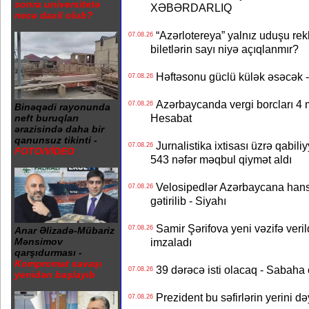
sonra universitetə
XƏBƏRDARLIQ
necə daxil olub?
“Azərlotereya” yalnız uduşu rek
07.08.26
biletlərin sayı niyə açıqlanmır?
Həftəsonu güclü külək əsəcə
07.08.26
Azərbaycanda vergi borcları 4 m
07.08.26
Binəqədi rayonunda
Hesabat
neft buruqları
ərazisində daha bir
qanunsuz tikinti -
Jurnalistika ixtisası üzrə qabiliy
07.08.26
FOTO/VİDEO
543 nəfər məqbul qiymət aldı
Velosipedlər Azərbaycana hans
07.08.26
gətirilib - Siyahı
Samir Şərifova yeni vəzifə veri
07.08.26
Anar Əlizadə-Mübariz
imzaladı
Mənsimov
qarşıdurması -
Kompromat savaşı
39 dərəcə isti olacaq - Sabaha
07.08.26
yenidən başlayıb
Prezident bu səfirlərin yerini d
07.08.26