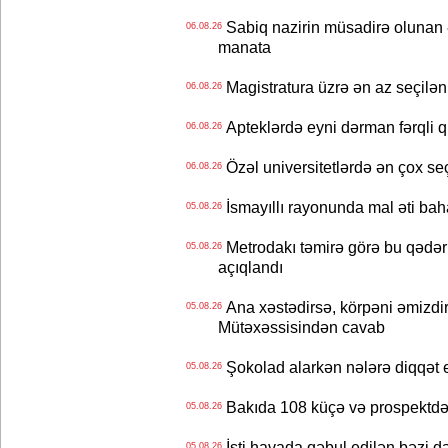
Sabiq nazirin müsadirə olunan ə
06.08.26
manata
Magistratura üzrə ən az seçilən 
06.08.26
Apteklərdə eyni dərman fərqli q
06.08.26
Özəl universitetlərdə ən çox seç
06.08.26
İsmayıllı rayonunda mal əti ba
05.08.26
Metrodakı təmirə görə bu qədər 
05.08.26
açıqlandı
Ana xəstədirsə, körpəni əmizdir
05.08.26
Mütəxəssisindən cavab
Şokolad alarkən nələrə diqqət 
05.08.26
Bakıda 108 küçə və prospektdə 
05.08.26
İsti havada qəbul edilən bəzi d
05.08.26