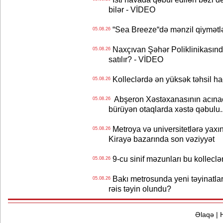
bilər - VİDEO
“Sea Breeze“də mənzil qiymətlər
05.08.26
Naxçıvan Şəhər Poliklinikasında
05.08.26
satılır? - VİDEO
Kolleclərdə ən yüksək təhsil haq
05.08.26
Abşeron Xəstəxanasının acınaca
05.08.26
bürüyən otaqlarda xəstə qəbulu..
Metroya və universitetlərə yaxın
05.08.26
Kirayə bazarında son vəziyyət
9-cu sinif məzunları bu kolleclə
05.08.26
Bakı metrosunda yeni təyinatlar
05.08.26
rəis təyin olundu?
Əlaqə
|