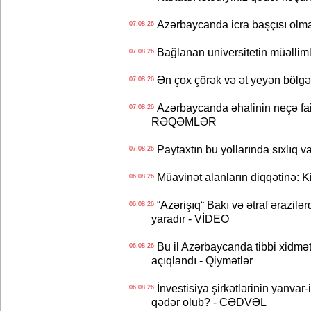
Azərbaycanda icra başçısı olma
07.08.26
Bağlanan universitetin müəllimlər
07.08.26
Ən çox çörək və ət yeyən bölgə
07.08.26
Azərbaycanda əhalinin neçə faizi 
07.08.26
RƏQƏMLƏR
Paytaxtın bu yollarında sıxlıq v
07.08.26
Müavinət alanların diqqətinə: Ki
06.08.26
“Azərişıq“ Bakı və ətraf ərazilə
06.08.26
yaradır - VİDEO
Bu il Azərbaycanda tibbi xidmət
06.08.26
açıqlandı - Qiymətlər
İnvestisiya şirkətlərinin yanvar-
06.08.26
qədər olub? - CƏDVƏL