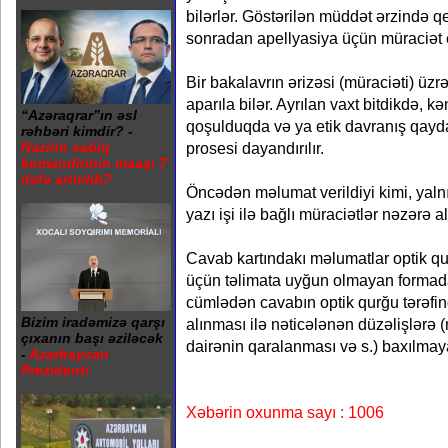
bilərlər. Göstərilən müddət ərzində
sonradan apellyasiya üçün müraciət 
Bir bakalavrın ərizəsi (müraciəti) üz
aparıla bilər. Ayrılan vaxt bitdikdə, 
“Azəraqrar”ın əsl
qoşulduqda və ya etik davranış qayd
rəhbəri kimdir? -
prosesi dayandırılır.
Nazirin sabiq
komandirinin maaşı 7
dəfə artırılıb?
Öncədən məlumat verildiyi kimi, yaln
yazı işi ilə bağlı müraciətlər nəzərə a
Cavab kartındakı mәlumatlar optik q
üçün təlimata uyğun olmayan formad
cümlədən cavabın optik qurğu tərəfi
Bizim iradəmizə qarşı
alınması ilə nəticələnən düzəlişlərə 
çıxanın başı əziləcək
dairənin qaralanması və s.) baxılma
-
Azərbaycan
Prezidenti
Xəbərin oxunma sayı : 1006