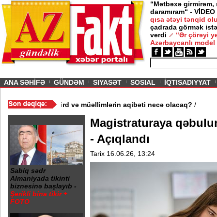
“Mətbəxə girmirəm,
daramıram“ - VİDEO
qısa ətəyi tənqid o
çadrada görmək istə
verdi
“Ər çörəyi 
Azərbaycanlı model
ious
ANA SƏHİFƏ
GÜNDƏM
SIYASƏT
SOSIAL
İQTISADIYYAT
3 məktəb bağlandı - Şagird və müəllimlərin aqibəti necə olacaq?
Magistraturaya qəbulun
- Açıqlandı
Tarix 16.06.26, 13:24
Sabiq sədr
Almaniyada tikinti
biznesinə başlayıb -
Şərikli bina tikir +
FOTO