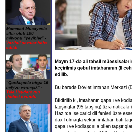
Məmməd Musayevlə
əlbir olub 100
milyonu “yeyiblər” -
Vəzifəli şəxslər həbs
edildi
Mayın 17-də ali təhsil müəssisələri
keçirilmiş qəbul imtahanının (II cəh
edilib.
“Qardaşımla birgə 16
Bu barədə Dövlət İmtahan Mərkəzi (
milyon vermişik” -
Tale Heydərovun
ifadəsi oxundu
Bildirilib ki, imtahanın qapalı və kodla
tapşırıqlar (95 tapşırıq) üzrə nəticəl
Hazırda isə xarici dil fənləri üzrə esse
daxil olmaqla yekun imtahan balı təqd
qapalı və kodlaşdırıla bilən tapşırıqla