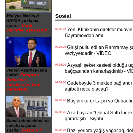
Sosial
Maliyyə Nazirliyi
AAYDA yoxlama
aparır -
Ciddi
Yeni Klinikanın direktor müavini 
yeyintilər aşkarlanıb
07.08.26
Bayramovdan əmr
Girişi pullu edilən Ramramay şə
07.08.26
vəziyyətdədir - VİDEO
Azyaşlı şəkər xəstəsi olduğu ü
07.08.26
Vensin Azərbaycana
bağçasından kənarlaşdırılıb - V
səfəri:
Zəngəzur
dəhlizinin
Gədəbəydə 3 məktəb bağlandı - 
07.08.26
müzakirələri yeni
aqibəti necə olacaq?
mərhələdə
Baş prokuror Laçın və Qubadl
07.08.26
Azərbaycan “Qlobal Sülh İndek
07.08.26
qərarlaşıb - Siyahı
Sovet təhsil elitası və
cavabsız qalan
suallar:
Rektor 6 il
Bəzi yerlərə yağış yağacaq, do
07.08.26