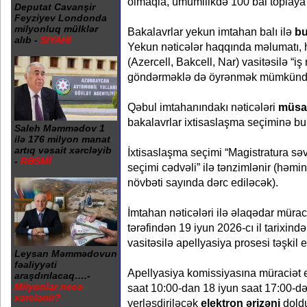
olmaqla, ümumilikdə 100 bal toplaya b
Deputat Cavanşir
Feyziyev Londonda
milyonluq mülklər
Bakalavrlar yekun imtahan balı ilə
b
alıb -
SİYAHI
Yekun nəticələr haqqında məlumatı, 
(Azercell, Bakcell, Nar) vasitəsilə “
göndərməklə də öyrənmək mümkünd
Qəbul imtahanındakı nəticələri
müsab
bakalavrlar ixtisaslaşma seçiminə bura
Saleh Məmmədov 1
ilə 176 milyon manat
artıq vəsait xərcləyib
İxtisaslaşma seçimi “Magistratura sə
-
RƏSMİ
seçimi cədvəli” ilə tənzimlənir (həmin
növbəti sayında dərc ediləcək).
İmtahan nəticələri ilə əlaqədar müra
tərəfindən 19 iyun 2026-cı il tarixind
vasitəsilə apellyasiya prosesi təşkil 
Leysan Məmmədovun
fəaliyyəti
Apellyasiya komissiyasına müraciət e
araşdırılacaq….-
Milyonlar necə
saat 10:00-dan 18 iyun saat 17:00-d
xərclənir?
yerləşdiriləcək
elektron ərizəni
dold