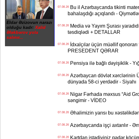
Bu il Azərbaycanda tikinti mater
07.08.26
bahalaşdığı açıqlandı - Qiymətlə
Eldar Əzizovun narazı
Media və Yayım Şurası yaradıdı 
07.08.26
olduğu kadr:
Xalid
təsdiqlədi + DETALLAR
Ələkbərov yola
salınır...
İdxalçılar üçün müəllif qonorarı
07.08.26
PRESEDENT QƏRAR
Pensiya ilə bağlı dəyişiklik - Yı
07.08.26
Azərbaycan dövlət xərclərinin
07.08.26
dünyada 58-ci yerdədir - Siyahı
Nigar Fərhada məxsus “Aid Grou
07.08.26
səngimir - VİDEO
Əhalimizin yarısı bu xəstəlikdən
07.08.26
Azərbaycanda işçi axtarılır - Ə
07.08.26
Kartdan istədiyiniz qədər köçür
07.08.26