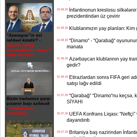
İnfantinonun kreslosu silkələnir
03.08.26
prezidentindən üz çevirir
Klublarımızın yay planları: Kim g
02.08.26
“Azəraqrar”ın əsl
“Dinamo“ - “Qarabağ“ oyununun bi
rəhbəri kimdir? -
02.08.26
Nazirin sabiq
manata
komandirinin maaşı 7
dəfə artırılıb?
Azərbaycan klublarının yay transf
01.08.26
gedir?
Etirazlardan sonra FIFA geri ad
01.08.26
satışı ləğv edildi
“Qarabağ“ “Dinamo“nu keçsə, kim
31.07.26
Bizim iradəmizə qarşı
SİYAHI
çıxanın başı əziləcək
-
Azərbaycan
Prezidenti
UEFA Konfrans Liqası: “Neftçi” 
30.07.26
dayandırıb
Britaniya baş nazirindən İnfantin
29.07.26