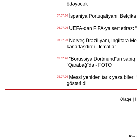
ödəyəcək
İspaniya Portuqaliyanı, Belçika
07.07.26
UEFA-dan FIFA-ya sərt etiraz: “Q
06.07.26
Norveç Braziliyanı, İngiltərə M
06.07.26
kənarlaşdırdı - İcmallar
“Borussiya Dortmund“un sabiq 
05.07.26
“Qarabağ“da - FOTO
Messi yenidən tarix yaza bilər: “
05.07.26
göstərildi
Əlaqə
|
Buy 