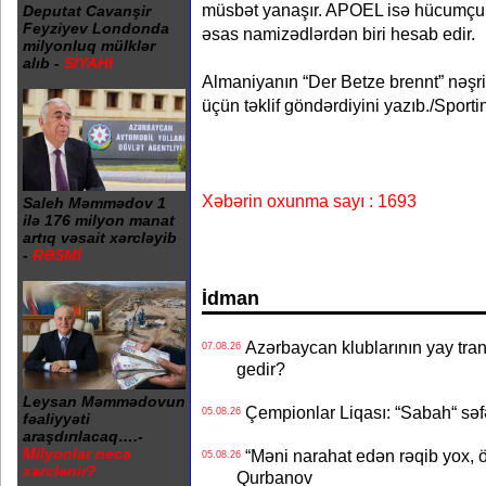
müsbət yanaşır. APOEL isə hücumçunu
Deputat Cavanşir
Feyziyev Londonda
əsas namizədlərdən biri hesab edir.
milyonluq mülklər
alıb -
SİYAHI
Almaniyanın “Der Betze brennt” nəşr
üçün təklif göndərdiyini yazıb./Sporti
Xəbərin oxunma sayı : 1693
Saleh Məmmədov 1
ilə 176 milyon manat
artıq vəsait xərcləyib
-
RƏSMİ
İdman
Azərbaycan klublarının yay transf
07.08.26
gedir?
Leysan Məmmədovun
Çempionlar Liqası: “Sabah“ səf
05.08.26
fəaliyyəti
araşdırılacaq….-
Milyonlar necə
“Məni narahat edən rəqib yox, 
05.08.26
xərclənir?
Qurbanov