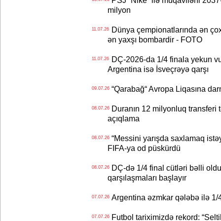
PSJ “Nike” ilə müqaviləni 2037-c
milyon
Dünya çempionatlarında ən çox q
11.07.26
ən yaxşı bombardir - FOTO
DÇ-2026-da 1/4 finala yekun vur
11.07.26
Argentina isə İsveçrəyə qarşı
“Qarabağ“ Avropa Liqasına dar
09.07.26
Duranın 12 milyonluq transferi t
08.07.26
açıqlama
“Messini yarışda saxlamaq istəyir
08.07.26
FIFA-ya od püskürdü
DÇ-də 1/4 final cütləri bəlli old
08.07.26
qarşılaşmaları başlayır
Argentina əzmkar qələbə ilə 1/4
07.07.26
Futbol tariximizdə rekord: “Selt
07.07.26