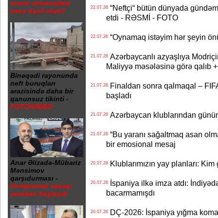
sonra universitetə
“Neftçi“ bütün dünyada gündəm 
22.07.26
necə daxil olub?
etdi - RƏSMİ - FOTO
“Oynamaq istəyim hər şeyin önü
22.07.26
Azərbaycanlı azyaşlıya Modriç
21.07.26
Maliyyə məsələsinə görə qalıb
Binəqədi rayonunda
neft buruqları
Finaldan sonra qalmaqal – FIFA 
21.07.26
ərazisində daha bir
başladı
qanunsuz tikinti -
FOTO/VİDEO
Azərbaycan klublarından günün t
21.07.26
“Bu yaranı sağaltmaq asan olm
21.07.26
bir emosional mesaj
Anar Əlizadə-Mübariz
Klublarımızın yay planları: Kim g
20.07.26
Mənsimov
qarşıdurması -
İspaniya ilkə imza atdı: İndiyəd
20.07.26
Kompromat savaşı
bacarmamışdı
yenidən başlayıb
DÇ-2026: İspaniya yığma koman
20.07.26