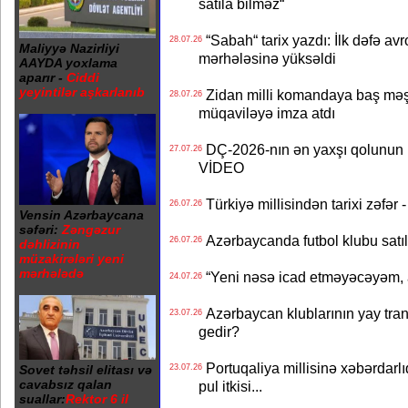
satıla bilməz“
“Sabah“ tarix yazdı: İlk dəfə av
28.07.26
Maliyyə Nazirliyi
mərhələsinə yüksəldi
AAYDA yoxlama
aparır -
Ciddi
yeyintilər aşkarlanıb
Zidan milli komandaya baş məşqçi
28.07.26
müqaviləyə imza atdı
DÇ-2026-nın ən yaxşı qolunun m
27.07.26
VİDEO
Türkiyə millisindən tarixi zəf
26.07.26
Vensin Azərbaycana
səfəri:
Zəngəzur
Azərbaycanda futbol klubu satıl
26.07.26
dəhlizinin
müzakirələri yeni
mərhələdə
“Yeni nəsə icad etməyəcəyəm, 
24.07.26
Azərbaycan klublarının yay transf
23.07.26
gedir?
Portuqaliya millisinə xəbərdar
Sovet təhsil elitası və
23.07.26
cavabsız qalan
pul itkisi...
suallar:
Rektor 6 il