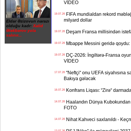
VİDEO
FIFA mundialdan rekord məbləğd
19.07.26
milyard dollar
Eldar Əzizovun narazı
olduğu kadr:
Xalid
Ələkbərov yola
Deşam Fransa millisindən istef
19.07.26
salınır...
Mbappe Messini geridə qoydu: 
19.07.26
DÇ-2026: İngiltərə-Fransa oyun
19.07.26
VİDEO
“Neftçi“ onu UEFA siyahısına sal
17.07.26
Bakıya gələcək
Konfrans Liqası: “Zirə“ darmad
16.07.26
Haalandın Dünya Kubokundan q
14.07.26
FOTO
Nihat Kahveci saxlanıldı - Keç
14.07.26
13.07.26