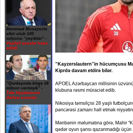
Məmməd Musayevlə
əlbir olub 100
milyonu “yeyiblər” -
Vəzifəli şəxslər həbs
edildi
“Kayzerslautern”in hücumçusu Mah
Kiprdə davam etdirə bilər.
APOEL Azərbaycan millisinin üzvünü
“Qardaşımla birgə 16
milyon vermişik” -
klubuna rəsmi müraciət edib.
Tale Heydərovun
ifadəsi oxundu
Nikosiya təmsilçisi 28 yaşlı futbolçun
pəncərəsi zamanı həll etmək niyyətin
Mənbənin məlumatına görə, Mahir “Ka
qədər oyun şansı qazanmadığı üçün