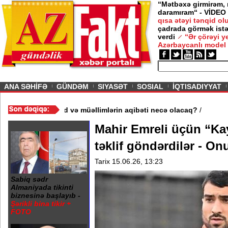
“Mətbəxə girmirəm,
daramıram“ - VİDEO
qısa ətəyi tənqid o
çadrada görmək istə
verdi
“Ər çörəyi 
Azərbaycanlı model
ious
ANA SƏHİFƏ
GÜNDƏM
SIYASƏT
SOSIAL
İQTISADIYYAT
məktəb bağlandı - Şagird və müəllimlərin aqibəti necə olacaq?
/
Mahir Emreli üçün “Ka
təklif göndərdilər - On
Tarix 15.06.26, 13:23
Sabiq sədr
Almaniyada tikinti
biznesinə başlayıb -
Şərikli bina tikir +
FOTO