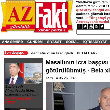
“Mətbəxə girmirəm,
daramıram“ - VİDEO
qısa ətəyi tənqid o
çadrada görmək istə
verdi
“Ər çörəyi 
Azərbaycanlı model
ious
ANA SƏHİFƏ
GÜNDƏM
SIYASƏT
SOSIAL
İQTISADIYYAT
ım Şurası yaradıdı - Prezident strukturu təsdiqlədi + DETALLAR
/
Masallının icra başçısı 
götürülübmüş - Belə xi
Tarix 14.05.26, 9:48
Sabiq sədr
Almaniyada tikinti
biznesinə başlayıb -
Şərikli bina tikir +
FOTO