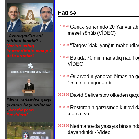
Hadisə
Gəncə şəhərində 20 Yanvar abidə
07.08.26
məşəl sönüb (VİDEO)
“Azəraqrar”ın əsl
rəhbəri kimdir? -
“Tarqovı”dakı yanğın məhdudla
Nazirin sabiq
07.08.26
komandirinin maaşı 7
dəfə artırılıb?
Bakıda 70 min manatlıq naqil oğ
07.08.26
VİDEO
Ər-arvadın yanaraq ölməsinə gö
07.08.26
15 min də oğurlanıb
David Seliverstov ölkədən qaç
06.08.26
Bizim iradəmizə qarşı
çıxanın başı əziləcək
Restoranın qarşısında kütləvi d
06.08.26
-
Azərbaycan
alanlar var
Prezidenti
Nərimanovda yaşayış binasındakı 
06.08.26
dayandırıldı - Video