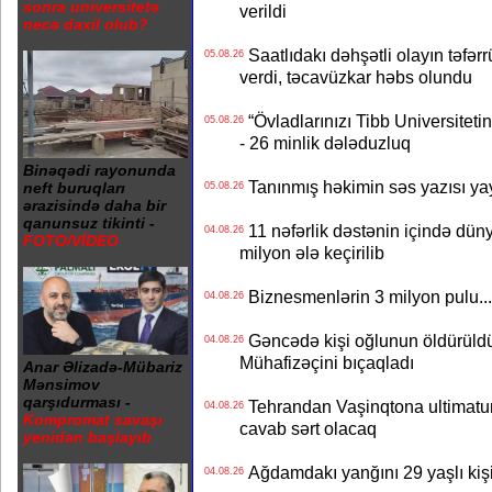
sonra universitetə
verildi
necə daxil olub?
Saatlıdakı dəhşətli olayın təfərr
05.08.26
verdi, təcavüzkar həbs olundu
“Övladlarınızı Tibb Universiteti
05.08.26
- 26 minlik dələduzluq
Binəqədi rayonunda
Tanınmış həkimin səs yazısı yay
neft buruqları
05.08.26
ərazisində daha bir
qanunsuz tikinti -
11 nəfərlik dəstənin içində dün
04.08.26
FOTO/VİDEO
milyon ələ keçirilib
Biznesmenlərin 3 milyon pulu..
04.08.26
Gəncədə kişi oğlunun öldürüldüy
04.08.26
Mühafizəçini bıçaqladı
Anar Əlizadə-Mübariz
Mənsimov
qarşıdurması -
Tehrandan Vaşinqtona ultimatu
04.08.26
Kompromat savaşı
cavab sərt olacaq
yenidən başlayıb
Ağdamdakı yanğını 29 yaşlı kişi
04.08.26