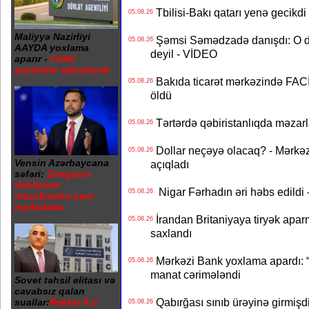
Tbilisi-Bakı qatarı yenə gecikdi 
05.08.26
Maliyyə Nazirliyi
Şəmsi Səmədzadə danışdı: O d
05.08.26
AAYDA yoxlama
deyil - VİDEO
aparır -
Ciddi
yeyintilər aşkarlanıb
Bakıda ticarət mərkəzində FACİƏ
05.08.26
öldü
Tərtərdə qəbiristanlıqda məzarla
05.08.26
Dollar neçəyə olacaq? - Mərkə
05.08.26
Vensin Azərbaycana
açıqladı
səfəri:
Zəngəzur
dəhlizinin
Nigar Fərhadın əri həbs edildi 
05.08.26
müzakirələri yeni
mərhələdə
İrandan Britaniyaya tiryək apar
05.08.26
saxlandı
Mərkəzi Bank yoxlama apardı: “
05.08.26
manat cərimələndi
Sovet təhsil elitası və
cavabsız qalan
Qabırğası sınıb ürəyinə girmişdi
suallar:
Rektor 6 il
05.08.26