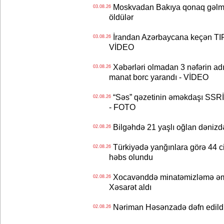
Moskvadan Bakıya qonaq gəlmişd
03.08.26
öldülər
İrandan Azərbaycana keçən TIR-
03.08.26
VİDEO
Xəbərləri olmadan 3 nəfərin adın
03.08.26
manat borc yarandı - VİDEO
“Səs” qəzetinin əməkdaşı SSRİ 
02.08.26
- FOTO
Bilgəhdə 21 yaşlı oğlan dənizdə b
02.08.26
Türkiyədə yanğınlara görə 44 cina
02.08.26
həbs olundu
Xocavənddə minatəmizləmə əm
02.08.26
Xəsarət aldı
Nəriman Həsənzadə dəfn edildi 
02.08.26