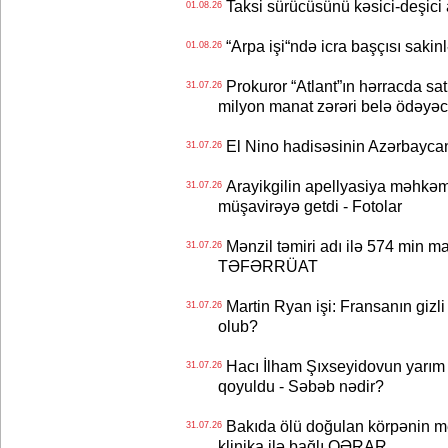
Taksi sürücüsünü kəsici-deşici a
01.08.26
“Arpa işi“ndə icra başçısı sa
01.08.26
Prokuror “Atlant”ın hərracda satı
31.07.26
milyon manat zərəri belə ödəyəc
El Nino hadisəsinin Azərbaycana
31.07.26
Arayikgilin apellyasiya məhkəm
31.07.26
müşavirəyə getdi - Fotolar
Mənzil təmiri adı ilə 574 min ma
31.07.26
TƏFƏRRÜAT
Martin Ryan işi: Fransanın gizli
31.07.26
olub?
Hacı İlham Şıxseyidovun yarım
31.07.26
qoyuldu - Səbəb nədir?
Bakıda ölü doğulan körpənin me
31.07.26
klinika ilə bağlı QƏRAR