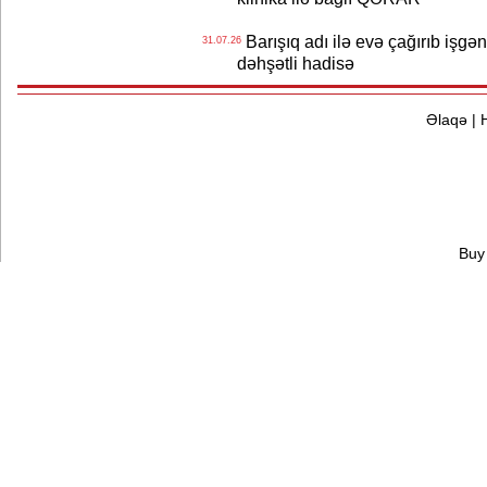
Barışıq adı ilə evə çağırıb işgən
31.07.26
dəhşətli hadisə
Əlaqə
|
Buy 