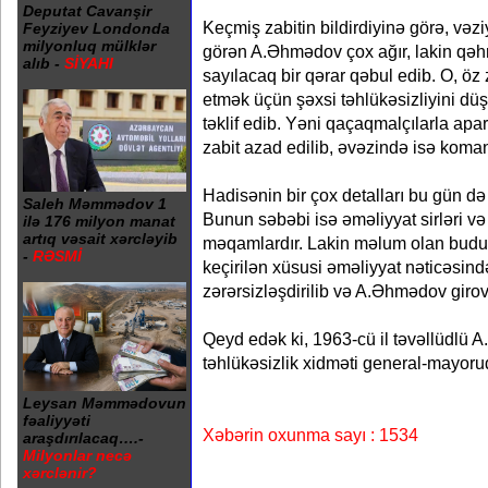
Deputat Cavanşir
Keçmiş zabitin bildirdiyinə görə, vəz
Feyziyev Londonda
milyonluq mülklər
görən A.Əhmədov çox ağır, lakin qə
alıb -
SİYAHI
sayılacaq bir qərar qəbul edib. O, öz z
etmək üçün şəxsi təhlükəsizliyini d
təklif edib. Yəni qaçaqmalçılarla apar
zabit azad edilib, əvəzində isə koman
Hadisənin bir çox detalları bu gün də
Saleh Məmmədov 1
Bunun səbəbi isə əməliyyat sirləri və 
ilə 176 milyon manat
artıq vəsait xərcləyib
məqamlardır. Lakin məlum olan budur
-
RƏSMİ
keçirilən xüsusi əməliyyat nəticəsin
zərərsizləşdirilib və A.Əhmədov gir
Qeyd edək ki, 1963-cü il təvəllüdlü 
təhlükəsizlik xidməti general-mayoru
Leysan Məmmədovun
fəaliyyəti
Xəbərin oxunma sayı : 1534
araşdırılacaq….-
Milyonlar necə
xərclənir?