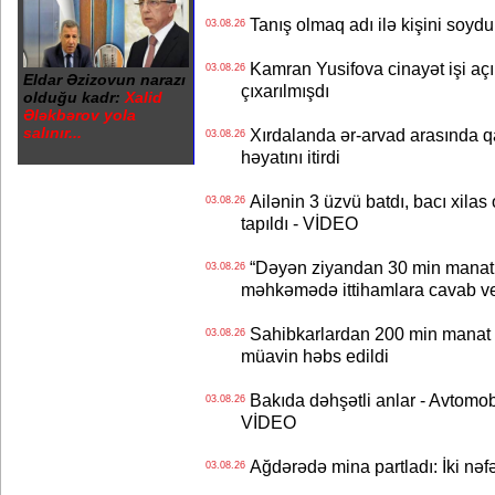
Tanış olmaq adı ilə kişini soydu
03.08.26
Kamran Yusifova cinayət işi açıld
03.08.26
Eldar Əzizovun narazı
çıxarılmışdı
olduğu kadr:
Xalid
Ələkbərov yola
salınır...
Xırdalanda ər-arvad arasında qa
03.08.26
həyatını itirdi
Ailənin 3 üzvü batdı, bacı xilas
03.08.26
tapıldı - VİDEO
“Dəyən ziyandan 30 min manat
03.08.26
məhkəmədə ittihamlara cavab ve
Sahibkarlardan 200 min manat rü
03.08.26
müavin həbs edildi
Bakıda dəhşətli anlar - Avtomobil
03.08.26
VİDEO
Ağdərədə mina partladı: İki nəfə
03.08.26