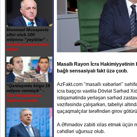
Məmməd Musayevlə
əlbir olub 100
milyonu “yeyiblər” -
Vəzifəli şəxslər həbs
edildi
Masallı Rayon İcra Hakimiyyətinin
bağlı sensasiyalı fakt üzə çıxıb.
AzFakt.com "masallı xəbərləri" səhifəs
“Qardaşımla birgə 16
icra başçısı vaxtilə Dövlət Sərhəd X
milyon vermişik” -
Tale Heydərovun
istiqamətində yerləşən sərhəd zasta
ifadəsi oxundu
vəzifəsində çalışarkən, tabeliyi altınd
qaçaqmalçılar tərəfindən girov götürü
A.Əhmədov zabiti xilas etmək üçün müx
cəhdləri uğursuz olub.