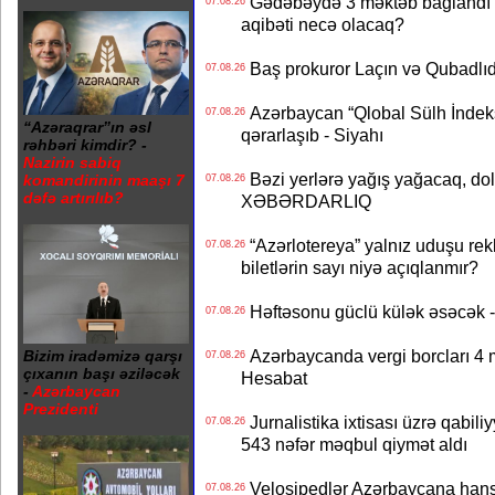
Gədəbəydə 3 məktəb bağlandı - 
07.08.26
aqibəti necə olacaq?
Baş prokuror Laçın və Qubadl
07.08.26
Azərbaycan “Qlobal Sülh İndek
07.08.26
“Azəraqrar”ın əsl
qərarlaşıb - Siyahı
rəhbəri kimdir? -
Nazirin sabiq
Bəzi yerlərə yağış yağacaq, do
komandirinin maaşı 7
07.08.26
dəfə artırılıb?
XƏBƏRDARLIQ
“Azərlotereya” yalnız uduşu rek
07.08.26
biletlərin sayı niyə açıqlanmır?
Həftəsonu güclü külək əsəcə
07.08.26
Azərbaycanda vergi borcları 4 m
Bizim iradəmizə qarşı
07.08.26
çıxanın başı əziləcək
Hesabat
-
Azərbaycan
Prezidenti
Jurnalistika ixtisası üzrə qabiliy
07.08.26
543 nəfər məqbul qiymət aldı
Velosipedlər Azərbaycana hans
07.08.26