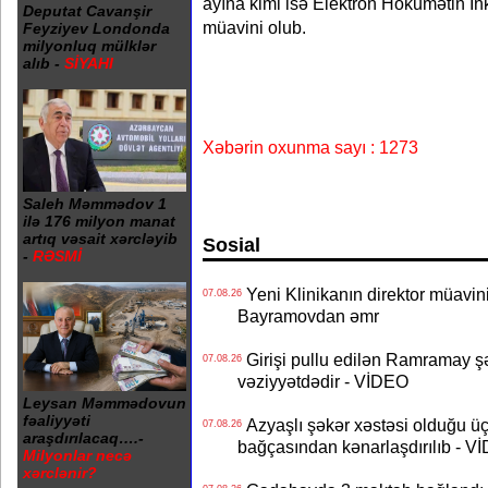
ayına kimi isə Elektron Hökumətin İnk
Deputat Cavanşir
müavini olub.
Feyziyev Londonda
milyonluq mülklər
alıb -
SİYAHI
Xəbərin oxunma sayı : 1273
Saleh Məmmədov 1
ilə 176 milyon manat
artıq vəsait xərcləyib
Sosial
-
RƏSMİ
Yeni Klinikanın direktor müavini 
07.08.26
Bayramovdan əmr
Girişi pullu edilən Ramramay şə
07.08.26
vəziyyətdədir - VİDEO
Leysan Məmmədovun
fəaliyyəti
Azyaşlı şəkər xəstəsi olduğu ü
07.08.26
araşdırılacaq….-
bağçasından kənarlaşdırılıb - V
Milyonlar necə
xərclənir?