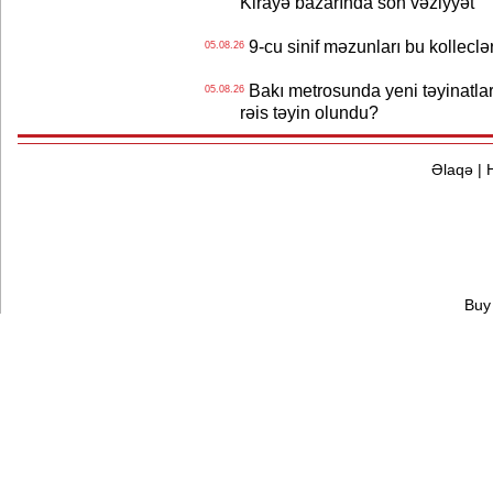
Kirayə bazarında son vəziyyət
9-cu sinif məzunları bu kolleclə
05.08.26
Bakı metrosunda yeni təyinatlar
05.08.26
rəis təyin olundu?
Əlaqə
|
Buy 