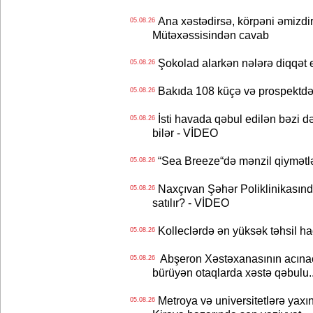
Ana xəstədirsə, körpəni əmizdir
05.08.26
Mütəxəssisindən cavab
Şokolad alarkən nələrə diqqət 
05.08.26
Bakıda 108 küçə və prospektdə 
05.08.26
İsti havada qəbul edilən bəzi d
05.08.26
bilər - VİDEO
“Sea Breeze“də mənzil qiymətlər
05.08.26
Naxçıvan Şəhər Poliklinikasında
05.08.26
satılır? - VİDEO
Kolleclərdə ən yüksək təhsil haq
05.08.26
Abşeron Xəstəxanasının acınaca
05.08.26
bürüyən otaqlarda xəstə qəbulu..
Metroya və universitetlərə yaxın
05.08.26