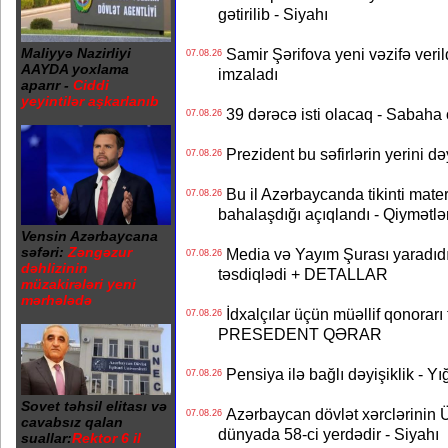
gətirilib - Siyahı
Maliyyə Nazirliyi
Samir Şərifova yeni vəzifə veri
07.08.26
AAYDA yoxlama
imzaladı
aparır -
Ciddi
yeyintilər aşkarlanıb
39 dərəcə isti olacaq - Sabaha
07.08.26
Prezident bu səfirlərin yerini d
07.08.26
Bu il Azərbaycanda tikinti mater
07.08.26
bahalaşdığı açıqlandı - Qiymətlə
Vensin Azərbaycana
səfəri:
Zəngəzur
Media və Yayım Şurası yaradıdı 
07.08.26
dəhlizinin
təsdiqlədi + DETALLAR
müzakirələri yeni
mərhələdə
İdxalçılar üçün müəllif qonorarı
07.08.26
PRESEDENT QƏRAR
Pensiya ilə bağlı dəyişiklik - Yı
07.08.26
Sovet təhsil elitası və
Azərbaycan dövlət xərclərinin
07.08.26
cavabsız qalan
dünyada 58-ci yerdədir - Siyahı
suallar:
Rektor 6 il