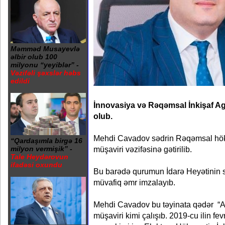
Məmməd Musayevlə
əlbir olub 100
milyonu “yeyiblər” -
Vəzifəli şəxslər həbs
edildi
İnnovasiya və Rəqəmsal İnkişaf Age
olub.
Mehdi Cavadov sədrin Rəqəmsal hök
“Qardaşımla birgə 16
müşaviri vəzifəsinə gətirilib.
milyon vermişik” -
Tale Heydərovun
ifadəsi oxundu
Bu barədə qurumun İdarə Heyətinin 
müvafiq əmr imzalayıb.
Mehdi Cavadov bu təyinata qədər “
müşaviri kimi çalışıb. 2019-cu ilin fev