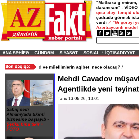
“Mətbəxə girmirəm,
daramıram“ - VİDEO
qısa ətəyi tənqid o
çadrada görmək istə
verdi
“Ər çörəyi 
Azərbaycanlı model
ious
ANA SƏHİFƏ
GÜNDƏM
SIYASƏT
SOSIAL
İQTISADIYYAT
 məktəb bağlandı - Şagird və müəllimlərin aqibəti necə olacaq?
/
Mehdi Cavadov müşavir
Agentlikdə yeni təyinat
Tarix 13.05.26, 13:01
Sabiq sədr
Almaniyada tikinti
biznesinə başlayıb -
Şərikli bina tikir +
FOTO