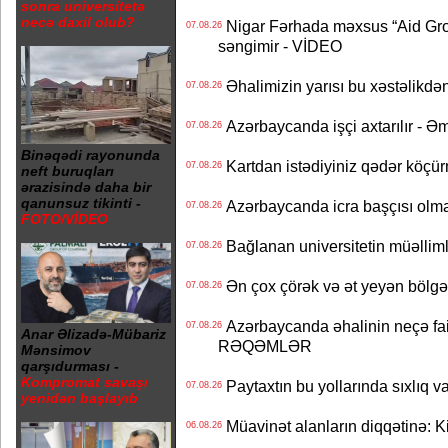
sonra universitetə
necə daxil olub?
Nigar Fərhada məxsus “Aid Grou
07.08.26
səngimir - VİDEO
Əhalimizin yarısı bu xəstəlikdən
07.08.26
Azərbaycanda işçi axtarılır - Ə
07.08.26
Binəqədi rayonunda
Kartdan istədiyiniz qədər köçür
07.08.26
neft buruqları
ərazisində daha bir
qanunsuz tikinti -
Azərbaycanda icra başçısı olma
07.08.26
FOTO/VİDEO
Bağlanan universitetin müəllimlər
07.08.26
Ən çox çörək və ət yeyən bölgə
07.08.26
Azərbaycanda əhalinin neçə faizi 
07.08.26
Anar Əlizadə-Mübariz
RƏQƏMLƏR
Mənsimov
qarşıdurması -
Kompromat savaşı
Paytaxtın bu yollarında sıxlıq v
07.08.26
yenidən başlayıb
Müavinət alanların diqqətinə: Ki
06.08.26