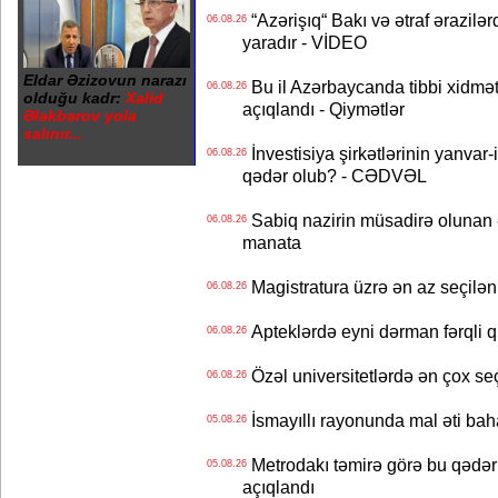
“Azərişıq“ Bakı və ətraf ərazilə
06.08.26
yaradır - VİDEO
Eldar Əzizovun narazı
Bu il Azərbaycanda tibbi xidmət
06.08.26
olduğu kadr:
Xalid
açıqlandı - Qiymətlər
Ələkbərov yola
salınır...
İnvestisiya şirkətlərinin yanvar-
06.08.26
qədər olub? - CƏDVƏL
Sabiq nazirin müsadirə olunan ə
06.08.26
manata
Magistratura üzrə ən az seçilən 
06.08.26
Apteklərdə eyni dərman fərqli q
06.08.26
Özəl universitetlərdə ən çox seç
06.08.26
İsmayıllı rayonunda mal əti ba
05.08.26
Metrodakı təmirə görə bu qədər 
05.08.26
açıqlandı