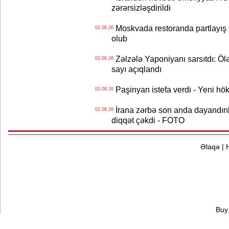
zərərsizləşdirildi
Moskvada restoranda partlayış
02.08.26
olub
Zəlzələ Yaponiyanı sarsıtdı: Öl
02.08.26
sayı açıqlandı
Paşinyan istefa verdi - Yeni hök
02.08.26
İrana zərbə son anda dayandırıl
02.08.26
diqqət çəkdi - FOTO
Əlaqə
|
Buy 