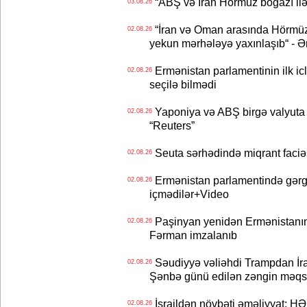
“ABŞ və İran Hörmüz boğazı ilə b
03.08.26
“İran və Oman arasında Hörmüz b
02.08.26
yekun mərhələyə yaxınlaşıb“ - Ə
Ermənistan parlamentinin ilk icl
02.08.26
seçilə bilmədi
Yaponiya və ABŞ birgə valyuta 
02.08.26
“Reuters”
Seuta sərhədində miqrant faciəsi
02.08.26
Ermənistan parlamentində gərgi
02.08.26
içmədilər+Video
Paşinyan yenidən Ermənistanın B
02.08.26
Fərman imzalanıb
Səudiyyə vəliəhdi Trampdan İran
02.08.26
Şənbə günü edilən zəngin məqs
İsraildən növbəti əməliyyat: HƏ
02.08.26