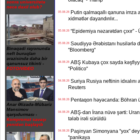
sonra universitetə
necə daxil olub?
Putin qalmaqallı qanuna imza at
05.08.26
xidmətlər dayandırılır...
“Epidemiya nəzarətdən çıxır” -
05.08.26
Səudiyyə Ərəbistanı husilərlə da
05.08.26
Binəqədi rayonunda
“Bloomberg“
neft buruqları
ərazisində daha bir
ABŞ Kubaya çox sayda kəşfiyyatç
04.08.26
qanunsuz tikinti -
“Politico“
FOTO/VİDEO
Suriya Rusiya neftinin idxalını 
04.08.26
Reuters
Pentaqon həyəcanda: Böhran ü
04.08.26
Anar Əlizadə-Mübariz
Mənsimov
ABŞ-dan İrana nüvə şərti: Uran eh
04.08.26
qarşıdurması -
tələb irəli sürüldü
Kompromat savaşı
yenidən başlayıb
Paşinyan Simonyana “yox” deyib
04.08.26
“panikaya