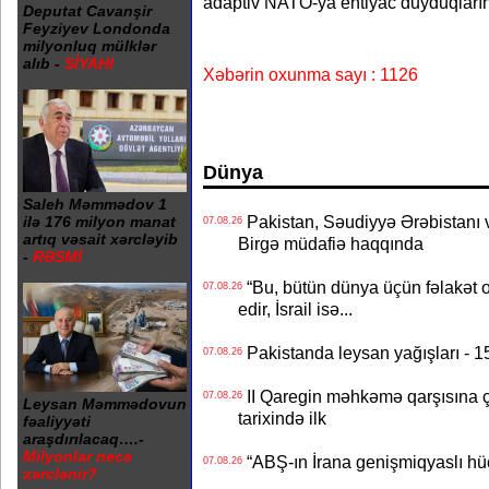
adaptiv NATO-ya ehtiyac duyduqların
Deputat Cavanşir
Feyziyev Londonda
milyonluq mülklər
alıb -
SİYAHI
Xəbərin oxunma sayı : 1126
Dünya
Saleh Məmmədov 1
Pakistan, Səudiyyə Ərəbistanı v
ilə 176 milyon manat
07.08.26
artıq vəsait xərcləyib
Birgə müdafiə haqqında
-
RƏSMİ
“Bu, bütün dünya üçün fəlakət o
07.08.26
edir, İsrail isə...
Pakistanda leysan yağışları - 1
07.08.26
II Qaregin məhkəmə qarşısına çı
07.08.26
Leysan Məmmədovun
tarixində ilk
fəaliyyəti
araşdırılacaq….-
Milyonlar necə
“ABŞ-ın İrana genişmiqyaslı hüc
07.08.26
xərclənir?