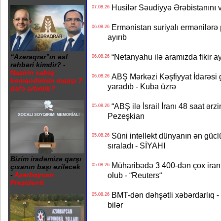
Husilər Səudiyyə Ərəbistanını vu
07.08.26
Ermənistan suriyalı ermənilərə p
06.08.26
ayırıb
“Netanyahu ilə aramızda fikir ayr
“Azəraqrar”ın əsl
06.08.26
rəhbəri kimdir? -
Nazirin sabiq
ABŞ Mərkəzi Kəşfiyyat İdarəsi g
06.08.26
komandirinin maaşı 7
yaradıb - Kuba üzrə
dəfə artırılıb?
“ABŞ ilə İsrail İranı 48 saat ərzi
05.08.26
Pezeşkian
Süni intellekt dünyanın ən güclü
05.08.26
sıraladı - SİYAHI
Bizim iradəmizə qarşı
Müharibədə 3 400-dən çox iranl
05.08.26
çıxanın başı əziləcək
olub - “Reuters“
-
Azərbaycan
Prezidenti
BMT-dən dəhşətli xəbərdarlıq - 
05.08.26
bilər