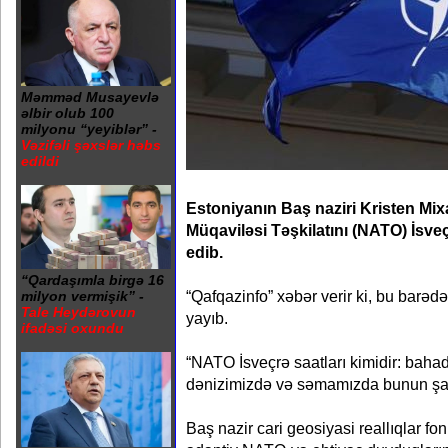
Məmməd Musayevlə
əlbir olub 100
milyonu “yeyiblər” -
Vəzifəli şəxslər həbs
edildi
Estoniyanın Baş naziri Kristen Mixa
Müqaviləsi Təşkilatını (NATO) İsveç
edib.
“Qardaşımla birgə 16
“Qafqazinfo” xəbər verir ki, bu barəd
milyon vermişik” -
Tale Heydərovun
yayıb.
ifadəsi oxundu
“NATO İsveçrə saatları kimidir: bahad
dənizimizdə və səmamızda bunun şahi
Baş nazir cari geosiyasi reallıqlar fo