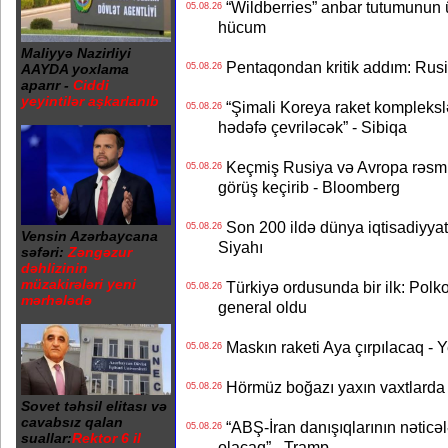
“Wildberries” anbar tutumunun üçd
05.08.26
hücum
Maliyyə Nazirliyi
Pentaqondan kritik addım: Rusiy
AAYDA yoxlama
05.08.26
aparır -
Ciddi
yeyintilər aşkarlanıb
“Şimali Koreya raket kompleksl
05.08.26
hədəfə çevriləcək” - Sibiqa
Keçmiş Rusiya və Avropa rəsmilə
05.08.26
görüş keçirib - Bloomberg
Son 200 ildə dünya iqtisadiyyatın
05.08.26
Vensin Azərbaycana
Siyahı
səfəri:
Zəngəzur
dəhlizinin
müzakirələri yeni
Türkiyə ordusunda bir ilk: Polk
05.08.26
mərhələdə
general oldu
Maskın raketi Aya çırpılacaq - 
05.08.26
Hörmüz boğazı yaxın vaxtlarda 
05.08.26
Sovet təhsil elitası və
cavabsız qalan
“ABŞ-İran danışıqlarının nəticə
05.08.26
suallar:
Rektor 6 il
olacaq” - Tramp