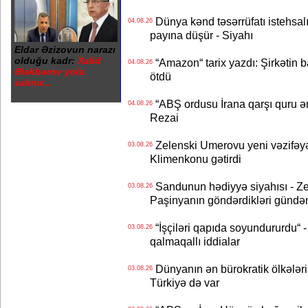
Dünya kənd təsərrüfatı istehsalı
04.08.26
payına düşür - Siyahı
Eldar Əzizovun narazı
olduğu kadr:
Xalid
“Amazon“ tarix yazdı: Şirkətin ba
04.08.26
Ələkbərov yola
ötdü
salınır...
“ABŞ ordusu İrana qarşı quru əmə
04.08.26
Rezai
Zelenski Umerovu yeni vəzifəyə t
03.08.26
Klimenkonu gətirdi
Sandunun hədiyyə siyahısı - Ze
03.08.26
Paşinyanın göndərdikləri gündə
“İşçiləri qapıda soyundururdu“ - 
03.08.26
qalmaqallı iddialar
Dünyanın ən bürokratik ölkələri
03.08.26
Türkiyə də var