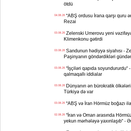
ötdü
“ABŞ ordusu İrana qarşı quru əmə
04.08.26
Rezai
Zelenski Umerovu yeni vəzifəyə t
03.08.26
Klimenkonu gətirdi
Sandunun hədiyyə siyahısı - Ze
03.08.26
Paşinyanın göndərdikləri gündə
“İşçiləri qapıda soyundururdu“ - 
03.08.26
qalmaqallı iddialar
Dünyanın ən bürokratik ölkələri
03.08.26
Türkiyə də var
“ABŞ və İran Hörmüz boğazı ilə b
03.08.26
“İran və Oman arasında Hörmüz b
02.08.26
yekun mərhələyə yaxınlaşıb“ - Ə