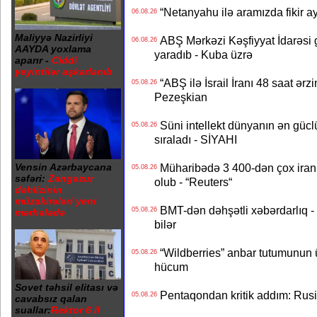
“Netanyahu ilə aramızda fikir ayr
06.08.26
Maliyyə Nazirliyi
ABŞ Mərkəzi Kəşfiyyat İdarəsi g
06.08.26
AAYDA yoxlama
yaradıb - Kuba üzrə
aparır -
Ciddi
yeyintilər aşkarlanıb
“ABŞ ilə İsrail İranı 48 saat ərzi
05.08.26
Pezeşkian
Süni intellekt dünyanın ən güclü
05.08.26
sıraladı - SİYAHI
Vensin Azərbaycana
Müharibədə 3 400-dən çox iranl
05.08.26
səfəri:
Zəngəzur
olub - “Reuters“
dəhlizinin
müzakirələri yeni
BMT-dən dəhşətli xəbərdarlıq - 
05.08.26
mərhələdə
bilər
“Wildberries” anbar tutumunun üçd
05.08.26
hücum
Sovet təhsil elitası və
Pentaqondan kritik addım: Rusiy
05.08.26
cavabsız qalan
suallar:
Rektor 6 il