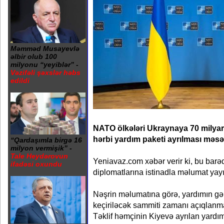
Məmməd Musayevlə
əlbir olub 100
milyonu “yeyiblər” -
Vəzifəli şəxslər həbs
edildi
NATO ölkələri Ukraynaya 70 milya
hərbi yardım paketi ayrılması məsəl
“Qardaşımla birgə 16
milyon vermişik” -
Tale Heydərovun
Yeniavaz.com xəbər verir ki, bu barə
ifadəsi oxundu
diplomatlarına istinadla məlumat yayı
Nəşrin məlumatına görə, yardımın gə
keçiriləcək sammiti zamanı açıqlanmas
Təklif həmçinin Kiyevə ayrılan yardı