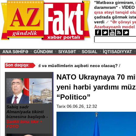
“Mətbəxə girmirəm,
daramıram“ - VİDEO
qısa ətəyi tənqid o
çadrada görmək istə
verdi
“Ər çörəyi 
Azərbaycanlı model
ious
ANA SƏHİFƏ
GÜNDƏM
SIYASƏT
SOSIAL
İQTISADIYYAT
məktəb bağlandı - Şagird və müəllimlərin aqibəti necə olacaq?
/
NATO Ukraynaya 70 mil
yeni hərbi yardımı müza
“Politico”
Tarix 06.06.26, 12:32
Sabiq sədr
Almaniyada tikinti
biznesinə başlayıb -
Şərikli bina tikir +
FOTO