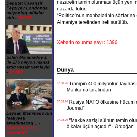
nəzarətin təmin olunması üçün yeni 
Deputat Cavanşir
Feyziyev Londonda
nəzərdə tutur.
milyonluq mülklər
“Politico”nun mənbələrinin sözlərinə g
alıb -
SİYAHI
Almaniya tərəfindən irəli sürülüb.
Xəbərin oxunma sayı : 1396
Saleh Məmmədov 1
ilə 176 milyon manat
artıq vəsait xərcləyib
Dünya
-
RƏSMİ
Trampın 400 milyonluq layihəsinin
07.08.26
Məhkəmə tərəfindən
Rusiya NATO ölkəsinə hücum edə
07.08.26
Journal”
Leysan Məmmədovun
fəaliyyəti
“Məkkə sazişi sülhün təmin olu
07.08.26
araşdırılacaq….-
ölkələr üçün açıqdır“ - Ərdoğan
Milyonlar necə
xərclənir?