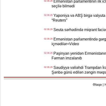
Ermənistan parlamentinin ilk icl
02.08.26
seçilə bilmədi
Yaponiya və ABŞ birgə valyuta 
02.08.26
“Reuters”
Seuta sərhədində miqrant faciəsi
02.08.26
Ermənistan parlamentində gərgi
02.08.26
içmədilər+Video
Paşinyan yenidən Ermənistanın B
02.08.26
Fərman imzalanıb
Səudiyyə vəliəhdi Trampdan İran
02.08.26
Şənbə günü edilən zəngin məqs
Əlaqə
|