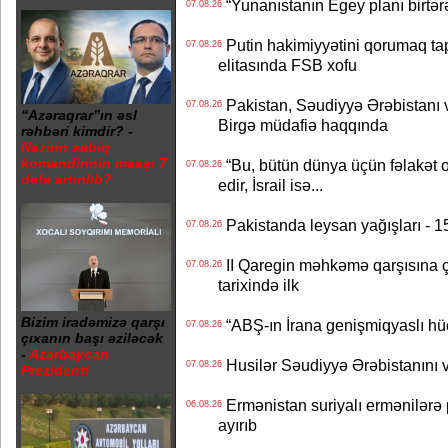
“Yunanıstanın Egey planı birtərə
07.08.26
Putin hakimiyyətini qorumaq tapş
07.08.26
elitasında FSB xofu
Pakistan, Səudiyyə Ərəbistanı v
07.08.26
“Azəraqrar”ın əsl
Birgə müdafiə haqqında
rəhbəri kimdir? -
Nazirin sabiq
komandirinin maaşı 7
“Bu, bütün dünya üçün fəlakət o
07.08.26
dəfə artırılıb?
edir, İsrail isə...
Pakistanda leysan yağışları - 1
07.08.26
II Qaregin məhkəmə qarşısına çı
07.08.26
tarixində ilk
Bizim iradəmizə qarşı
“ABŞ-ın İrana genişmiqyaslı hüc
07.08.26
çıxanın başı əziləcək
-
Azərbaycan
Husilər Səudiyyə Ərəbistanını vu
07.08.26
Prezidenti
Ermənistan suriyalı ermənilərə p
06.08.26
ayırıb