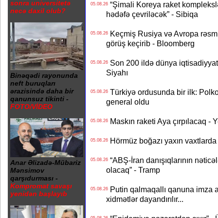
sonra universitetə
“Şimali Koreya raket kompleksl
05.08.26
necə daxil olub?
hədəfə çevriləcək” - Sibiqa
Keçmiş Rusiya və Avropa rəsmilə
05.08.26
görüş keçirib - Bloomberg
Son 200 ildə dünya iqtisadiyyatın
05.08.26
Siyahı
Binəqədi rayonunda
neft buruqları
ərazisində daha bir
Türkiyə ordusunda bir ilk: Polk
05.08.26
qanunsuz tikinti -
general oldu
FOTO/VİDEO
Maskın raketi Aya çırpılacaq - 
05.08.26
Hörmüz boğazı yaxın vaxtlarda 
05.08.26
“ABŞ-İran danışıqlarının nəticə
05.08.26
Anar Əlizadə-Mübariz
olacaq” - Tramp
Mənsimov
qarşıdurması -
Kompromat savaşı
Putin qalmaqallı qanuna imza at
05.08.26
yenidən başlayıb
xidmətlər dayandırılır...