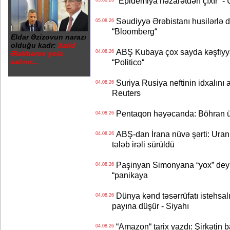
“Epidemiya nəzarətdən çıxır” -
05.08.26
Səudiyyə Ərəbistanı husilərlə da
05.08.26
“Bloomberg“
Eldar Əzizovun narazı
olduğu kadr:
Xalid
ABŞ Kubaya çox sayda kəşfiyyatç
04.08.26
Ələkbərov yola
salınır...
“Politico“
Suriya Rusiya neftinin idxalını 
04.08.26
Reuters
Pentaqon həyəcanda: Böhran ü
04.08.26
ABŞ-dan İrana nüvə şərti: Uran eh
04.08.26
tələb irəli sürüldü
Paşinyan Simonyana “yox” deyib
04.08.26
“panikaya
Dünya kənd təsərrüfatı istehsalı
04.08.26
payına düşür - Siyahı
“Amazon“ tarix yazdı: Şirkətin ba
04.08.26