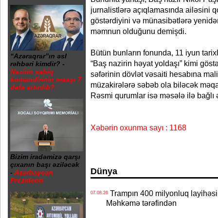
jurnalistlərə açıqlamasında ailəsini
göstərdiyini və münasibətlərə yenid
məmnun olduğunu demişdi.
Bütün bunların fonunda, 11 iyun tari
“Azəraqrar”ın əsl
“Baş nazirin həyat yoldaşı” kimi göst
rəhbəri kimdir? -
Nazirin sabiq
səfərinin dövlət vəsaiti hesabına mali
komandirinin maaşı 7
müzakirələrə səbəb ola biləcək məqam
dəfə artırılıb?
Rəsmi qurumlar isə məsələ ilə bağlı 
Xəbərin oxunma sayı : 1168
Bizim iradəmizə qarşı
çıxanın başı əziləcək
Dünya
-
Azərbaycan
Prezidenti
Trampın 400 milyonluq layihəsinin
07.08.26
Məhkəmə tərəfindən