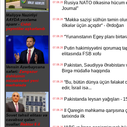
Rusiya NATO ölkəsinə hücum edə
07.08.26
Journal”
Maliyyə Nazirliyi
“Məkkə sazişi sülhün təmin olu
AAYDA yoxlama
07.08.26
aparır -
Ciddi
ölkələr üçün açıqdır“ - Ərdoğan
yeyintilər aşkarlanıb
“Yunanıstanın Egey planı birtərə
07.08.26
Putin hakimiyyətini qorumaq tapş
07.08.26
elitasında FSB xofu
Pakistan, Səudiyyə Ərəbistanı v
07.08.26
Vensin Azərbaycana
Birgə müdafiə haqqında
səfəri:
Zəngəzur
dəhlizinin
müzakirələri yeni
“Bu, bütün dünya üçün fəlakət o
07.08.26
mərhələdə
edir, İsrail isə...
Pakistanda leysan yağışları - 1
07.08.26
II Qaregin məhkəmə qarşısına çı
07.08.26
Sovet təhsil elitası və
tarixində ilk
cavabsız qalan
suallar:
Rektor 6 il