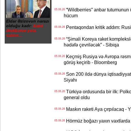
“Wildberries” anbar tutumunun üçd
05.08.26
hücum
Eldar Əzizovun narazı
olduğu kadr:
Xalid
Pentaqondan kritik addım: Rusiy
05.08.26
Ələkbərov yola
salınır...
“Şimali Koreya raket kompleksl
05.08.26
hədəfə çevriləcək” - Sibiqa
Keçmiş Rusiya və Avropa rəsmilə
05.08.26
görüş keçirib - Bloomberg
Son 200 ildə dünya iqtisadiyyatın
05.08.26
Siyahı
Türkiyə ordusunda bir ilk: Polk
05.08.26
general oldu
Maskın raketi Aya çırpılacaq - 
05.08.26
Hörmüz boğazı yaxın vaxtlarda 
05.08.26