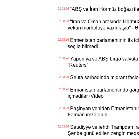
“ABŞ və İran Hörmüz boğazı ilə b
03.08.26
“İran və Oman arasında Hörmüz b
02.08.26
yekun mərhələyə yaxınlaşıb“ - Ə
Ermənistan parlamentinin ilk icl
02.08.26
seçilə bilmədi
Yaponiya və ABŞ birgə valyuta 
02.08.26
“Reuters”
Seuta sərhədində miqrant faciəsi
02.08.26
Ermənistan parlamentində gərgi
02.08.26
içmədilər+Video
Paşinyan yenidən Ermənistanın B
02.08.26
Fərman imzalanıb
Səudiyyə vəliəhdi Trampdan İran
02.08.26
Şənbə günü edilən zəngin məqs