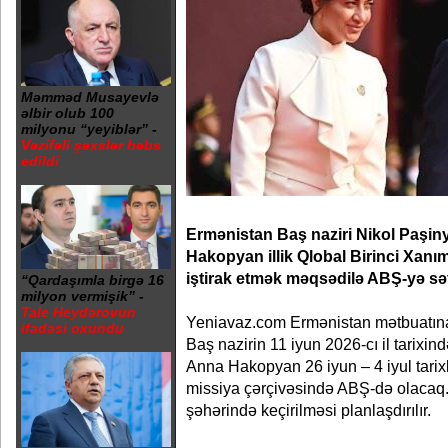
Məmməd Musayevlə
əlbir olub 100
milyonu “yeyiblər” -
Vəzifəli şəxslər həbs
edildi
Ermənistan Baş naziri Nikol Paşiny
Hakopyan illik Qlobal Birinci Xan
iştirak etmək məqsədilə ABŞ-yə sə
“Qardaşımla birgə 16
milyon vermişik” -
Tale Heydərovun
Yeniavaz.com Ermənistan mətbuatına i
ifadəsi oxundu
Baş nazirin 11 iyun 2026-cı il tarixi
Anna Hakopyan 26 iyun – 4 iyul tarixl
missiya çərçivəsində ABŞ-də olacaq.
şəhərində keçirilməsi planlaşdırılır.