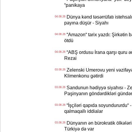
“panikaya
Dünya kənd təsərrüfatı istehsalı
04.08.26
payına düşür - Siyahı
“Amazon“ tarix yazdı: Şirkətin ba
04.08.26
ötdü
“ABŞ ordusu İrana qarşı quru əmə
04.08.26
Rezai
Zelenski Umerovu yeni vəzifəyə t
03.08.26
Klimenkonu gətirdi
Sandunun hədiyyə siyahısı - Ze
03.08.26
Paşinyanın göndərdikləri gündə
“İşçiləri qapıda soyundururdu“ - 
03.08.26
qalmaqallı iddialar
Dünyanın ən bürokratik ölkələri
03.08.26
Türkiyə də var