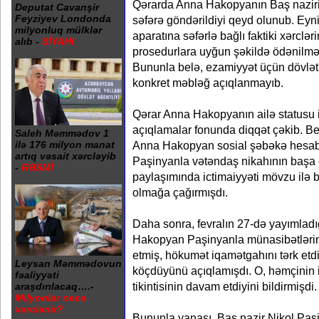
Qərarda Anna Hakopyanın Baş naziri
Deputat Cavanşir
Feyziyev Londonda
səfərə göndərildiyi qeyd olunub. Eyn
milyonluq mülklər
aparatına səfərlə bağlı faktiki xərcl
alıb -
SİYAHI
prosedurlara uyğun şəkildə ödənilməs
Bununla belə, ezamiyyət üçün dövlət
konkret məbləğ açıqlanmayıb.
Qərar Anna Hakopyanın ailə statusu il
açıqlamalar fonunda diqqət çəkib. Belə
Saleh Məmmədov 1
ilə 176 milyon manat
Anna Hakopyan sosial şəbəkə hesabı
artıq vəsait xərcləyib
Paşinyanla vətəndaş nikahının başa ça
-
RƏSMİ
paylaşımında ictimaiyyəti mövzu ilə b
olmağa çağırmışdı.
Daha sonra, fevralın 27-də yayımladı
Hakopyan Paşinyanla münasibətlər
etmiş, hökumət iqamətgahını tərk etdi
Leysan Məmmədovun
köçdüyünü açıqlamışdı. O, həmçinin ip
fəaliyyəti
tikintisinin davam etdiyini bildirmişdi.
araşdırılacaq….-
Milyonlar necə
xərclənir?
Bununla yanaşı, Baş nazir Nikol Paşi