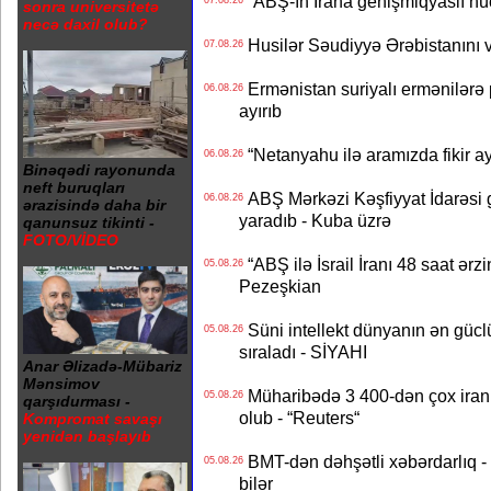
“ABŞ-ın İrana genişmiqyaslı hüc
07.08.26
sonra universitetə
necə daxil olub?
Husilər Səudiyyə Ərəbistanını vu
07.08.26
Ermənistan suriyalı ermənilərə p
06.08.26
ayırıb
“Netanyahu ilə aramızda fikir ayr
06.08.26
Binəqədi rayonunda
neft buruqları
ABŞ Mərkəzi Kəşfiyyat İdarəsi g
06.08.26
ərazisində daha bir
yaradıb - Kuba üzrə
qanunsuz tikinti -
FOTO/VİDEO
“ABŞ ilə İsrail İranı 48 saat ərzi
05.08.26
Pezeşkian
Süni intellekt dünyanın ən güclü
05.08.26
sıraladı - SİYAHI
Anar Əlizadə-Mübariz
Mənsimov
Müharibədə 3 400-dən çox iranl
05.08.26
qarşıdurması -
olub - “Reuters“
Kompromat savaşı
yenidən başlayıb
BMT-dən dəhşətli xəbərdarlıq - 
05.08.26
bilər