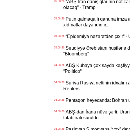
“ABŞ-İran danışıqlarının nəticə
05.08.26
olacaq” - Tramp
Putin qalmaqallı qanuna imza at
05.08.26
xidmətlər dayandırılır...
“Epidemiya nəzarətdən çıxır” -
05.08.26
Səudiyyə Ərəbistanı husilərlə da
05.08.26
“Bloomberg“
ABŞ Kubaya çox sayda kəşfiyyatç
04.08.26
“Politico“
Suriya Rusiya neftinin idxalını 
04.08.26
Reuters
Pentaqon həyəcanda: Böhran ü
04.08.26
ABŞ-dan İrana nüvə şərti: Uran eh
04.08.26
tələb irəli sürüldü
Paşinyan Simonyana “yox” deyib
04.08.26