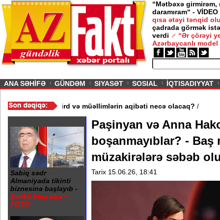
“Mətbəxə girmirəm,
daramıram“ - VİDEO
qısa ətəyi tənqid o
çadrada görmək istə
verdi
“Ər çörəyi 
Azərbaycanlı model
ious
ANA SƏHİFƏ
GÜNDƏM
SIYASƏT
SOSIAL
İQTISADIYYAT
 3 məktəb bağlandı - Şagird və müəllimlərin aqibəti necə olacaq?
Paşinyan və Anna Hak
boşanmayıblar? - Baş n
müzakirələrə səbəb ol
Tarix 15.06.26, 18:41
Sabiq sədr
Almaniyada tikinti
biznesinə başlayıb -
Şərikli bina tikir +
FOTO