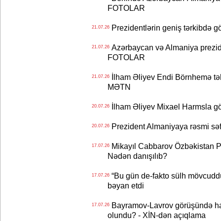
FOTOLAR
Prezidentlərin geniş tərkibdə 
21.07.26
Azərbaycan və Almaniya preziden
21.07.26
FOTOLAR
İlham Əliyev Endi Börnhemə təb
21.07.26
MƏTN
İlham Əliyev Mixael Harmsla 
20.07.26
Prezident Almaniyaya rəsmi sə
20.07.26
Mikayıl Cabbarov Özbəkistan Pre
17.07.26
Nədən danışılıb?
“Bu gün de-fakto sülh mövcuddu
17.07.26
bəyan etdi
Bayramov-Lavrov görüşündə ha
17.07.26
olundu? - XİN-dən açıqlama