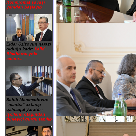
Kompromat savaşı
yenidən başlayıb
Eldar Əzizovun narazı
olduğu kadr:
Xalid
Ələkbərov yola
salınır...
Sahib Məmmədovun
“mənbə” axtarışı
qalmaqal yaratdı -
İşçilərin otağından
dinləyici qurğu tapılıb