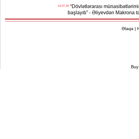
“Dövlətlərarası münasibətlərimiz
14.07.26
başlayıb” - Əliyevdən Makrona t
Əlaqə
|
Buy 