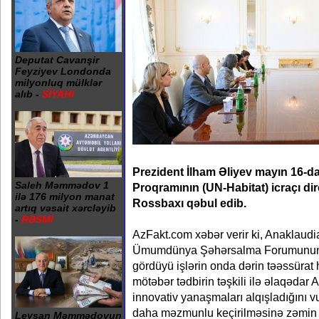
Deputat Cavanşir
Feyziyev Londonda
milyonluq mülklər
alıb -
SİYAHI
Prezident İlham Əliyev mayın 16-
Saleh Məmmədov 1
Proqramının (UN-Habitat) icraçı di
ilə 176 milyon manat
Rossbaxı qəbul edib.
artıq vəsait xərcləyib
-
RƏSMİ
AzFakt.com xəbər verir ki, Anaklau
Ümumdünya Şəhərsalma Forumunun 13
gördüyü işlərin onda dərin təəssürat 
mötəbər tədbirin təşkili ilə əlaqədar 
innovativ yanaşmaları alqışladığını v
daha məzmunlu keçirilməsinə zəmin y
Leysan Məmmədovun