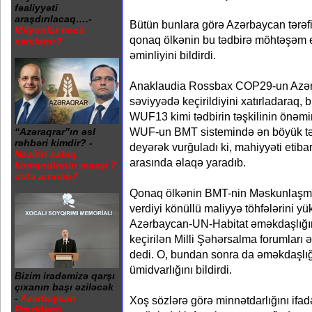
fəaliyyəti
araşdırılacaq….-
Bütün bunlara görə Azərbaycan tərəf
Milyonlar necə
qonaq ölkənin bu tədbirə möhtəşəm e
xərclənir?
əminliyini bildirdi.
Anaklaudia Rossbax COP29-un Azə
səviyyədə keçirildiyini xatırladaraq,
WUF13 kimi tədbirin təşkilinin önəm
WUF-un BMT sistemində ən böyük tə
“Azəraqrar”ın əsl
rəhbəri kimdir? -
deyərək vurğuladı ki, mahiyyəti etiba
Nazirin sabiq
arasında əlaqə yaradıb.
komandirinin maaşı 7
dəfə artırılıb?
Qonaq ölkənin BMT-nin Məskunlaşma
verdiyi könüllü maliyyə töhfələrini yü
Azərbaycan-UN-Habitat əməkdaşlığın
keçirilən Milli Şəhərsalma forumları ə
dedi. O, bundan sonra da əməkdaşlı
ümidvarlığını bildirdi.
Bizim iradəmizə qarşı
çıxanın başı əziləcək
-
Azərbaycan
Xoş sözlərə görə minnətdarlığını ifad
Prezidenti