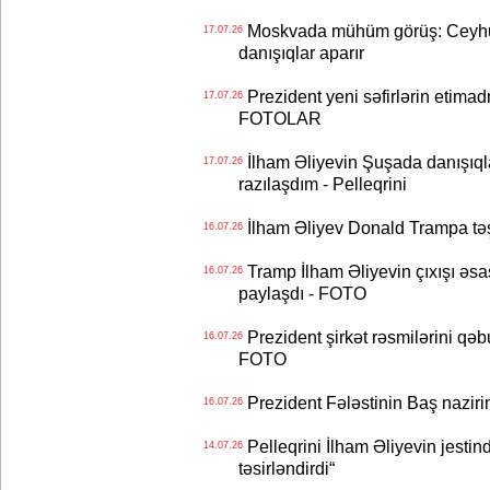
Moskvada mühüm görüş: Ceyhu
17.07.26
danışıqlar aparır
Prezident yeni səfirlərin etimad
17.07.26
FOTOLAR
İlham Əliyevin Şuşada danışıqlar
17.07.26
razılaşdım - Pelleqrini
İlham Əliyev Donald Trampa tə
16.07.26
Tramp İlham Əliyevin çıxışı əsa
16.07.26
paylaşdı - FOTO
Prezident şirkət rəsmilərini q
16.07.26
FOTO
Prezident Fələstinin Baş nazir
16.07.26
Pelleqrini İlham Əliyevin jestin
14.07.26
təsirləndirdi“