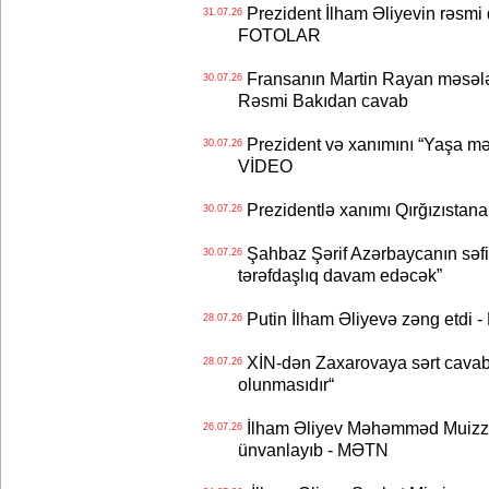
Prezident İlham Əliyevin rəsmi 
31.07.26
FOTOLAR
Fransanın Martin Rayan məsələs
30.07.26
Rəsmi Bakıdan cavab
Prezident və xanımını “Yaşa mən
30.07.26
VİDEO
Prezidentlə xanımı Qırğızıstana
30.07.26
Şahbaz Şərif Azərbaycanın səfirin
30.07.26
tərəfdaşlıq davam edəcək”
Putin İlham Əliyevə zəng etdi -
28.07.26
XİN-dən Zaxarovaya sərt cavab: “
28.07.26
olunmasıdır“
İlham Əliyev Məhəmməd Muizzu
26.07.26
ünvanlayıb - MƏTN