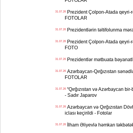
FOTOLAR
Prezident Çolpon-Atada qeyri-rə
31.07.26
FOTOLAR
Prezidentlərin təltifolunma mər
31.07.26
Prezident Çolpon-Atada qeyri-rə
31.07.26
FOTO
Prezidentlər mətbuata bəyanatl
31.07.26
Azərbaycan-Qırğızıstan sənədlər
31.07.26
FOTOLAR
“Qırğızıstan və Azərbaycan bir-bi
31.07.26
- Sadır Japarov
Azərbaycan və Qırğızıstan Dövlə
31.07.26
iclası keçirildi - Fotolar
İlham Əliyevlə həmkarı təkbət
31.07.26