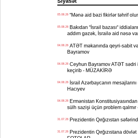
Siyasət
“Mənə aid bəzi fikirlər təhrif ol
05.08.26
Bakıdan “İsrail bazası“ iddialar
05.08.26
addım gəzək, İsrailə aid nəsə va
ATƏT məkanında qeyri-sabit və
04.08.26
Bayramov
Ceyhun Bayramov ATƏT sədri il
04.08.26
keçirib - MÜZAKİRƏ
İsrail Azərbaycanın mesajlarını 
04.08.26
Hacıyev
Ermənistan Konstitusiyasından ər
04.08.26
sülh sazişi üçün problem qalmır
Prezidentin Qırğızıstan səfərin
31.07.26
Prezidentin Qırğızıstana dövlət s
31.07.26