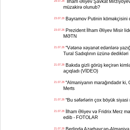
İlham Əliyev Şavkat Mirziyoyevə
24.07.26
müzakirə olunub?
Bayramov Putinin köməkçisini 
23.07.26
Prezident İlham Əliyev Misir lid
23.07.26
MƏTN
“Vətənə xəyanət edənlərə yazığı
21.07.26
Tural Sadıqlının üzünə dediklər
Bakıda gizli görüş keçirən kimlər
21.07.26
açıqladı (VİDEO)
“Almaniyanın marağındadır ki, C
21.07.26
Merts
“Bu səfərlərin çox böyük siyasi m
21.07.26
İlham Əliyev və Fridrix Merz mə
21.07.26
edib - FOTOLAR
Berlində Azərbaycan-Almaniya s
21.07.26