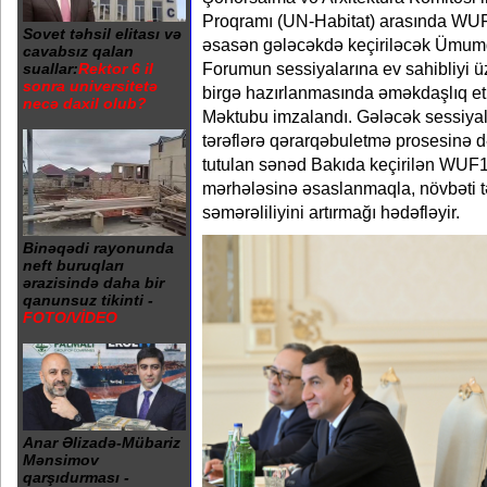
Proqramı (UN-Habitat) arasında WUF
Sovet təhsil elitası və
əsasən gələcəkdə keçiriləcək Ümu
cavabsız qalan
Forumun sessiyalarına ev sahibliyi üz
suallar:
Rektor 6 il
sonra universitetə
birgə hazırlanmasında əməkdaşlıq e
necə daxil olub?
Məktubu imzalandı. Gələcək sessiyal
tərəflərə qərarqəbuletmə prosesinə 
tutulan sənəd Bakıda keçirilən WUF1
mərhələsinə əsaslanmaqla, növbəti tə
səmərəliliyini artırmağı hədəfləyir.
Binəqədi rayonunda
neft buruqları
ərazisində daha bir
qanunsuz tikinti -
FOTO/VİDEO
Anar Əlizadə-Mübariz
Mənsimov
qarşıdurması -