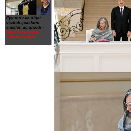
Eyyubov və digər
vəzifəli şəxslərin
əməlləri açıqlandı -
Baş Prokurorluq
məlumat yaydı