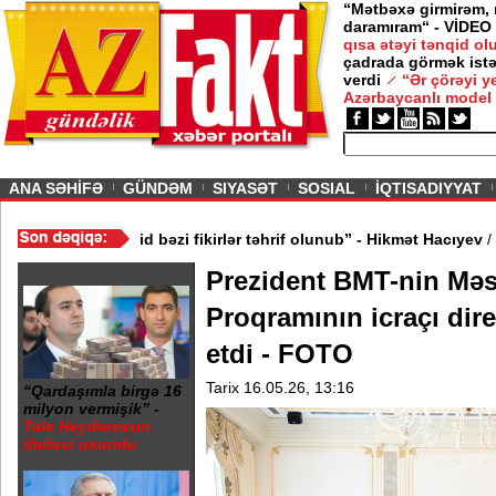
“Mətbəxə girmirəm,
daramıram“ - VİDEO
qısa ətəyi tənqid o
çadrada görmək istə
verdi
“Ər çörəyi 
Azərbaycanlı model
ious
ANA SƏHİFƏ
GÜNDƏM
SIYASƏT
SOSIAL
İQTISADIYYAT
qqət etməliyik? - VİDEO
/
“Mənə aid bəzi fikirlər təhrif olunub” - H
Prezident BMT-nin Mə
Proqramının icraçı dir
etdi - FOTO
Tarix 16.05.26, 13:16
“Qardaşımla birgə 16
milyon vermişik” -
Tale Heydərovun
ifadəsi oxundu