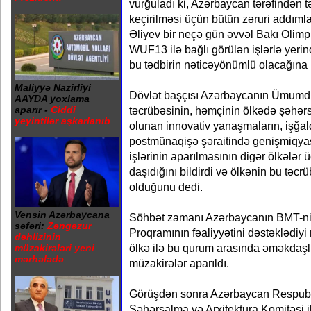
vurğuladı ki, Azərbaycan tərəfindən 
keçirilməsi üçün bütün zəruri addımlar
Əliyev bir neçə gün əvvəl Bakı Olim
WUF13 ilə bağlı görülən işlərlə yerind
bu tədbirin nəticəyönümlü olacağına ü
Maliyyə Nazirliyi
Dövlət başçısı Azərbaycanın Ümum
AAYDA yoxlama
təcrübəsinin, həmçinin ölkədə şəhər
aparır -
Ciddi
yeyintilər aşkarlanıb
olunan innovativ yanaşmaların, işğal
postmünaqişə şəraitində genişmiqyas
işlərinin aparılmasının digər ölkələr
daşıdığını bildirdi və ölkənin bu təc
olduğunu dedi.
Vensin Azərbaycana
Söhbət zamanı Azərbaycanın BMT-n
səfəri:
Zəngəzur
Proqramının fəaliyyətini dəstəklədiy
dəhlizinin
ölkə ilə bu qurum arasında əməkdaşlığ
müzakirələri yeni
mərhələdə
müzakirələr aparıldı.
Görüşdən sonra Azərbaycan Respubl
Şəhərsalma və Arxitektura Komitəsi