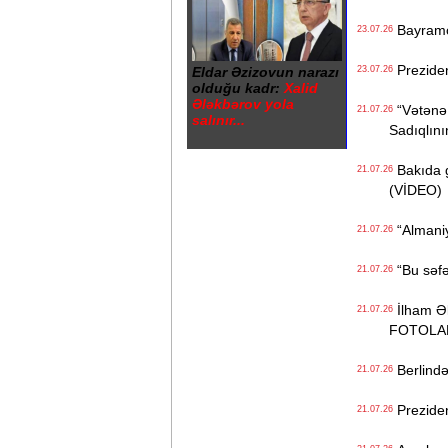
Bayramov
23.07.26
Preziden
Eldar Əzizovun narazı
23.07.26
olduğu kadr:
Xalid
Ələkbərov yola
“Vətənə 
21.07.26
salınır...
Sadıqlın
Bakıda gi
21.07.26
(VİDEO)
“Almaniy
21.07.26
“Bu səfər
21.07.26
İlham Əli
21.07.26
FOTOLA
Berlində
21.07.26
Preziden
21.07.26