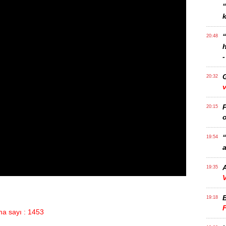
k
20:48
-
20:32
v
P
20:15
o
“
19:54
a
A
19:35
V
19:18
a sayı : 1453