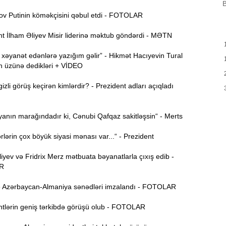
B
B
m
 Putinin köməkçisini qəbul etdi - FOTOLAR
a
t İlham Əliyev Misir liderinə məktub göndərdi - MƏTN
M
13:08
P
xəyanət edənlərə yazığım gəlir” - Hikmət Hacıyevin Tural
ın üzünə dedikləri + VİDEO
İ
12:54
zli görüş keçirən kimlərdir? - Prezident adları açıqladı
P
12:38
anın marağındadır ki, Cənubi Qafqaz sakitləşsin“ - Merts
p
lərin çox böyük siyasi mənası var...“ - Prezident
12:21
p
yev və Fridrix Merz mətbuata bəyanatlarla çıxış edib -
S
R
12:06
 Azərbaycan-Almaniya sənədləri imzalandı - FOTOLAR
-
tlərin geniş tərkibdə görüşü olub - FOTOLAR
11:52
b