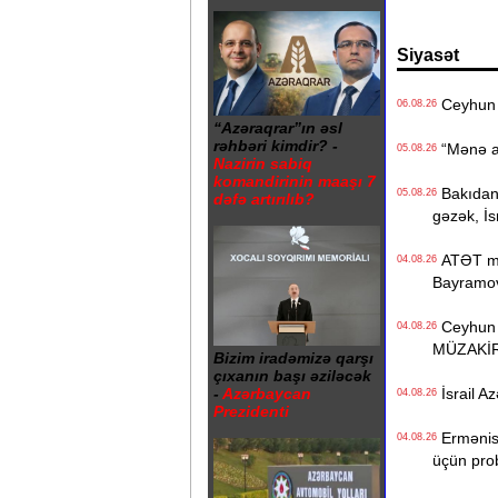
Siyasət
Ceyhun 
06.08.26
“Azəraqrar”ın əsl
rəhbəri kimdir? -
“Mənə aid
05.08.26
Nazirin sabiq
komandirinin maaşı 7
Bakıdan “
05.08.26
dəfə artırılıb?
gəzək, İs
ATƏT mək
04.08.26
Bayramo
Ceyhun B
04.08.26
MÜZAKİ
Bizim iradəmizə qarşı
çıxanın başı əziləcək
İsrail Az
-
Azərbaycan
04.08.26
Prezidenti
Ermənista
04.08.26
üçün pro