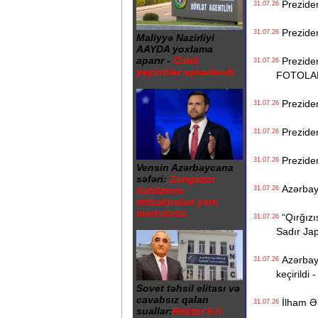
Preziden
31.07.26
Preziden
31.07.26
Maliyyə Nazirliyi
AAYDA yoxlama
aparır -
Ciddi
Prezident
31.07.26
yeyintilər aşkarlanıb
FOTOLA
Prezident
31.07.26
Preziden
31.07.26
Preziden
31.07.26
Vensin Azərbaycana
səfəri:
Zəngəzur
Azərbayc
dəhlizinin
31.07.26
müzakirələri yeni
mərhələdə
“Qırğızıs
31.07.26
Sadır Ja
Azərbayca
31.07.26
keçirildi 
Sovet təhsil elitası və
cavabsız qalan
İlham Əl
31.07.26
suallar:
Rektor 6 il