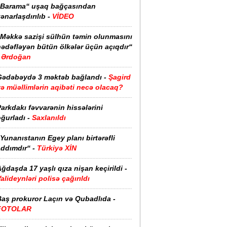
“Barama“ uşaq bağçasından
ənarlaşdırılıb -
VİDEO
“Məkkə sazişi sülhün təmin olunmasını
hədəfləyən bütün ölkələr üçün açıqdır“
Ərdoğan
Gədəbəydə 3 məktəb bağlandı -
Şagird
ə müəllimlərin aqibəti necə olacaq?
arkdakı fəvvarənin hissələrini
ğurladı -
Saxlanıldı
Yunanıstanın Egey planı birtərəfli
ddımdır“ -
Türkiyə XİN
ğdaşda 17 yaşlı qıza nişan keçirildi -
alideynləri polisə çağırıldı
Baş prokuror Laçın və Qubadlıda -
FOTOLAR