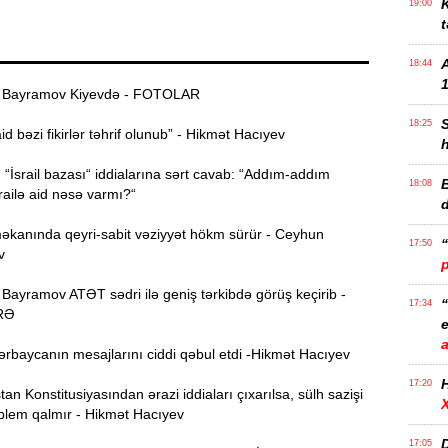
K
19:00
t
18:44
1
Bayramov Kiyevdə - FOTOLAR
18:25
 bəzi fikirlər təhrif olunub” - Hikmət Hacıyev
İsrail bazası“ iddialarına sərt cavab: “Addım-addım
B
18:08
railə aid nəsə varmı?“
anında qeyri-sabit vəziyyət hökm sürür - Ceyhun
17:50
v
ayramov ATƏT sədri ilə geniş tərkibdə görüş keçirib -
17:34
RƏ
e
ərbaycanın mesajlarını ciddi qəbul etdi -Hikmət Hacıyev
17:20
n Konstitusiyasından ərazi iddiaları çıxarılsa, sülh sazişi
blem qalmır - Hikmət Hacıyev
D
17:05