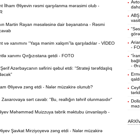
Avto
t İlham Əliyevin rəsmi qarşılanma mərasimi olub -
daha
15:13
R
ö
ABŞ 
vasi
n Martin Rayan məsələsinə dair bəyanatına - Rəsmi
14:59
“Səs
cavab
görə
ç
Aria
t və xanımını “Yaşa mənim xalqım”la qarşıladılar - VİDEO
14:43
- F
tlə xanımı Qırğızıstana getdi - FOTO
“İra
bağl
S
14:26
- Ər
rif Azərbaycanın səfirini qəbul etdi: “Strateji tərəfdaşlıq
Ermə
dəcək”
qald
T
14:11
ham Əliyevə zəng etdi - Nələr müzakirə olunub?
Ceyh
tərk
axarovaya sərt cavab: “Bu, reallığın təhrif olunmasıdır“
Doll
3
13:56
məzə
iyev Məhəmməd Muizzuya təbrik məktubu ünvanlayıb -
ARXİ
P
13:40
iyev Şavkat Mirziyoyevə zəng etdi - Nələr müzakirə
13:23