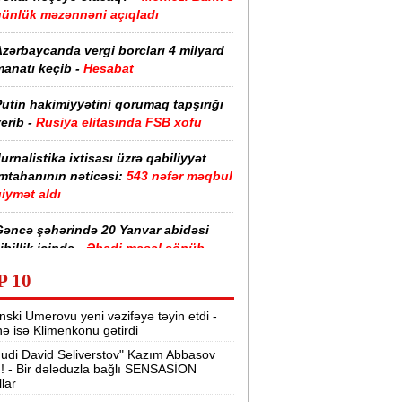
günlük məzənnəni açıqladı
zərbaycanda vergi borcları 4 milyard
anatı keçib -
Hesabat
utin hakimiyyətini qorumaq tapşırığı
erib -
Rusiya elitasında FSB xofu
urnalistika ixtisası üzrə qabiliyyət
imtahanının nəticəsi:
543 nəfər məqbul
iymət aldı
Gəncə şəhərində 20 Yanvar abidəsi
ibillik içində -
Əbədi məşəl sönüb
(VİDEO)
P 10
akistan, Səudiyyə Ərəbistanı və
nski Umerovu yeni vəzifəyə təyin etdi -
ürkiyə saziş imzalayıb -
Birgə müdafiə
nə isə Klimenkonu gətirdi
haqqında
udi David Seliverstov" Kazım Abbasov
ı! - Bir dələduzla bağlı SENSASİON
“Tarqovı”dakı yanğın məhdudlaşdırıldı
llar
-
VİDEOLAR